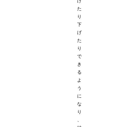
げ
た
り
下
げ
た
り
で
き
る
よ
う
に
な
り
、