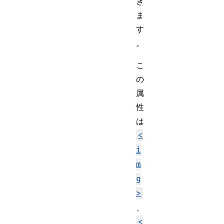
き
ま
す
。
こ
の
属
性
は
<
i
m
g
>
、
<