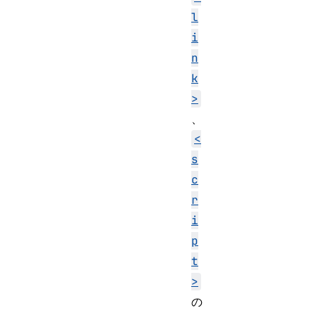
l
i
n
k
>
、
<
s
c
r
i
p
t
>
の