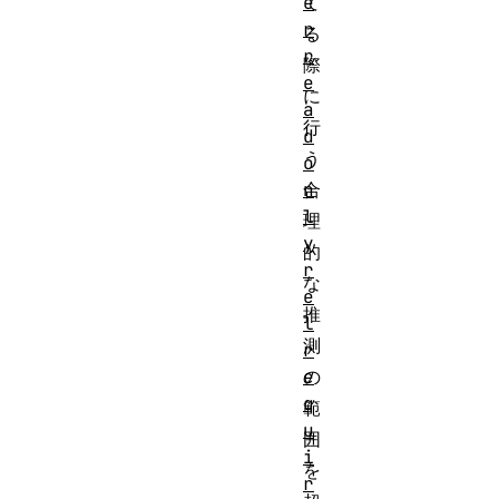
e
て
r
る
r
際
e
に
a
行
d
う
o
n
合
l
理
y
的
r
な
e
推
l
測
r
e
の
q
範
u
囲
i
を
r