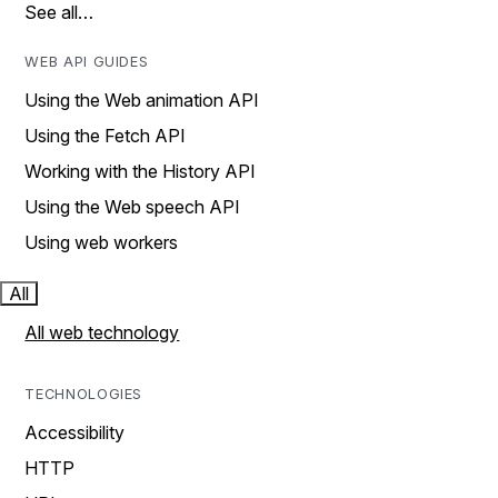
See all…
WEB API GUIDES
Using the Web animation API
Using the Fetch API
Working with the History API
Using the Web speech API
Using web workers
All
All web technology
TECHNOLOGIES
Accessibility
HTTP