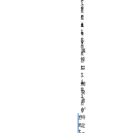
l
o
e
r
d
e
i
l
t
e
y
m
属
e
性
n
t
は
t
、
i
開
m
発
i
者
n
が
g
f
特
e
定
t