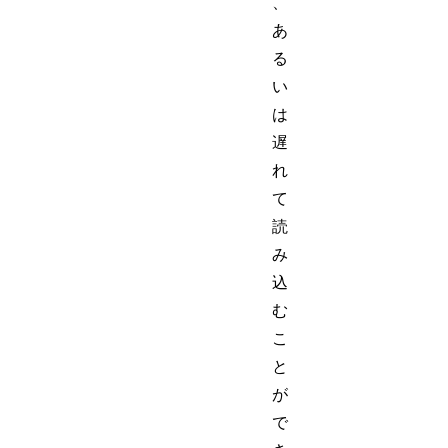
、
あ
る
い
は
遅
れ
て
読
み
込
む
こ
と
が
で