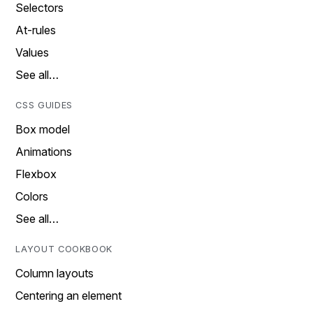
Selectors
At-rules
Values
See all…
CSS GUIDES
Box model
Animations
Flexbox
Colors
See all…
LAYOUT COOKBOOK
Column layouts
Centering an element