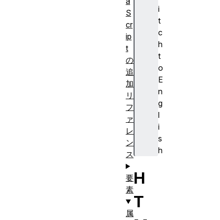
a
i
S
t
cr
c
ip
h
t
t
の
o
追
E
加
n
リ
g
フ
l
ァ
i
レ
s
ン
h
ス
H
要
素
T
属