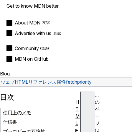
Get to know MDN better
About MDN
Advertise with us
Community
MDN on GitHub
Blog
ウェブ
HTML
リファレンス
属性
fetchpriority
こ
目次
H
の
T
ペ
使用上のメモ
M
ー
仕様書
L
ジ
は
ブラウザーの互換性