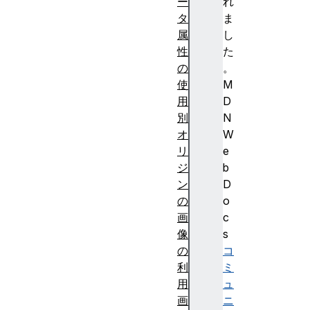
ー
れ
タ
ま
属
し
性
た
の
。
使
M
用
D
別
N
オ
W
リ
e
ジ
b
ン
D
の
o
画
c
像
s
の
コ
利
ミ
用
ュ
画
ニ