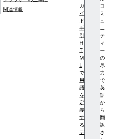
ガ
コ
関連情報
イ
ミ
ド
ュ
手
ニ
引
テ
H
ィ
T
ー
M
の
L
尽
で
力
用
で
語
英
を
語
定
か
義
ら
す
翻
る
訳
デ
さ