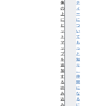
像
テ
の
ィ
上
ー
に
に
ヒ
つ
ッ
い
ト
て
マ
も
ッ
っ
プ
と
を
知
追
り
加
、
す
仲
る
間
読
に
み
な
込
る
み
に