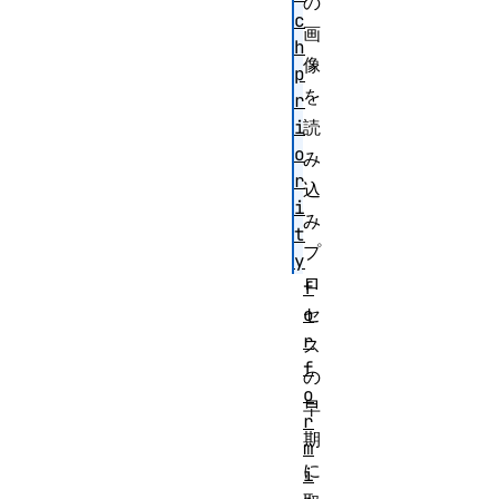
の
c
画
h
像
p
を
r
i
読
o
み
r
込
i
み
t
プ
y
ロ
f
o
セ
r
ス
f
の
o
早
r
期
m
に
i