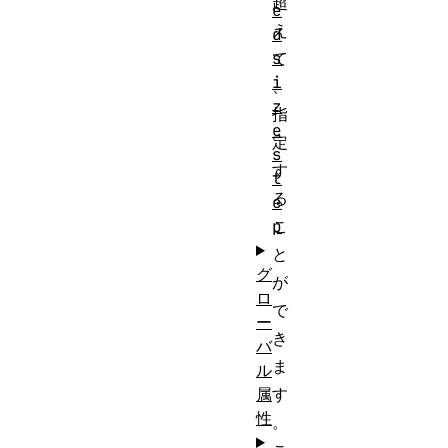
超
e
え
d
s
て
i
、
z
指
e
定
s
す
t
る
e
p
こ
と
グ
が
ロ
で
ー
き
バ
ま
ル
属
す
性
。