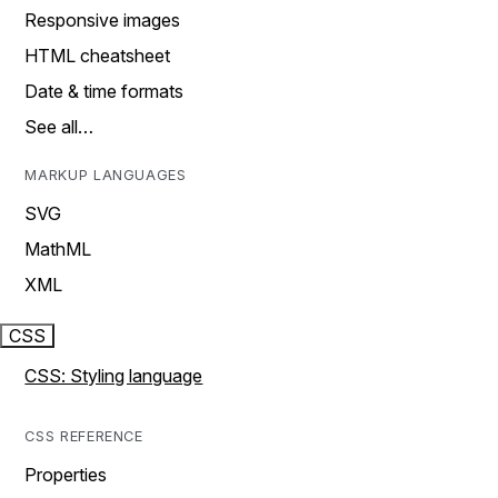
Responsive images
HTML cheatsheet
Date & time formats
See all…
MARKUP LANGUAGES
SVG
MathML
XML
CSS
CSS: Styling language
CSS REFERENCE
Properties