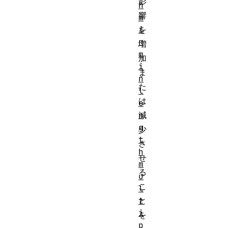
影
h
響
m
i
を
n
増
m
加
i
ま
n
た
l
は
e
n
減
g
少
t
さ
h
せ
m
る
u
こ
l
t
と
i
を
p