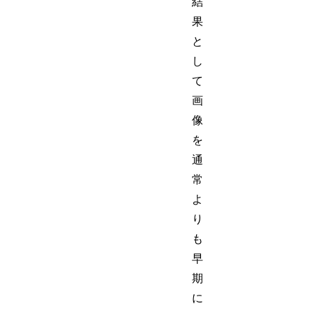
結
果
と
し
て
画
像
を
通
常
よ
り
も
早
期
に