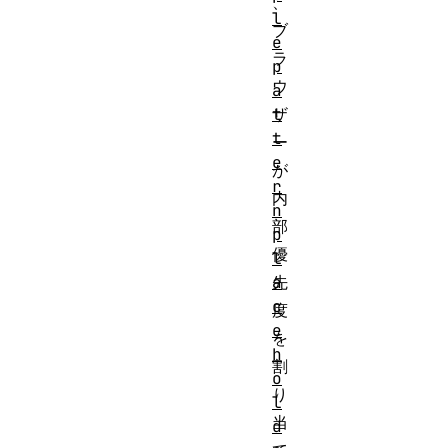
、
l
ブ
e
ラ
p
ウ
a
t
ザ
t
ー
e
が
r
内
n
部
p
優
l
a
先
c
度
e
を
h
割
o
り
l
当
d