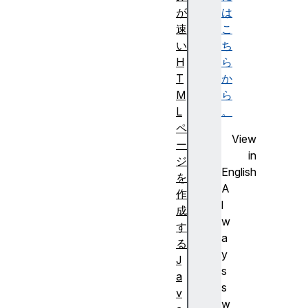
が
は
速
こ
い
ち
H
ら
T
か
M
ら
L
。
ペ
View
ー
in
ジ
English
を
A
作
l
成
w
す
a
る
y
J
s
a
s
v
w