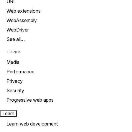
URI
Web extensions
WebAssembly
WebDriver
See all…
TOPICS
Media
Performance
Privacy
Security
Progressive web apps
Learn
Learn web development