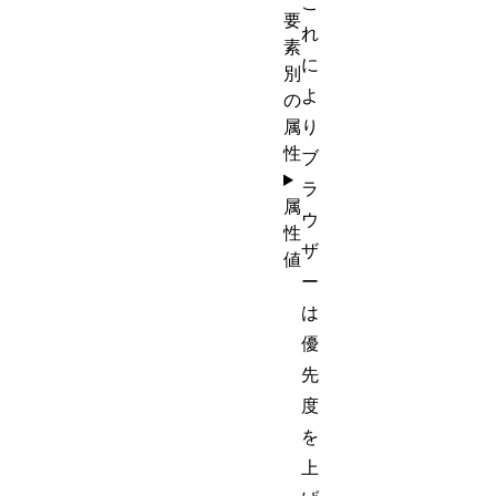
こ
要
れ
素
に
別
よ
の
属
り
性
ブ
ラ
属
ウ
性
ザ
値
ー
は
優
先
度
を
上