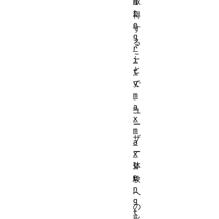
n
取
t
得
e
す
g
る
r
こ
i
と
t
y
で
m
、
a
ユ
x
ー
m
ザ
a
ー
x
l
体
e
験
n
へ
g
の
t