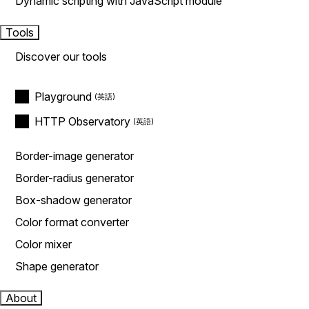
Dynamic scripting with JavaScript module
Tools
Discover our tools
Playground
HTTP Observatory
Border-image generator
Border-radius generator
Box-shadow generator
Color format converter
Color mixer
Shape generator
About