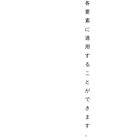
各
要
素
に
適
用
す
る
こ
と
が
で
き
ま
す
。