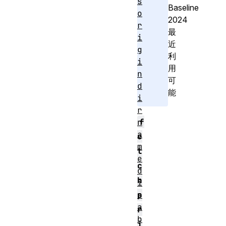
s
Baseline
o
2024
r
最
i
近
g
利
i
用
n
可
d
能
i
r
f
n
a
e
m
t
e
c
d
h
i
s
p
a
r
b
i