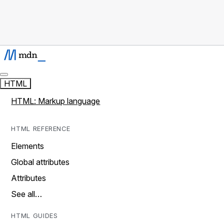
HTML
HTML: Markup language
HTML REFERENCE
Elements
Global attributes
Attributes
See all…
HTML GUIDES