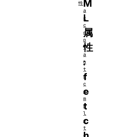
M
性
a
L
c
c
属
e
p
性
t
a
:
u
t
f
o
c
e
o
m
t
p
l
c
e
t
h
e