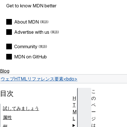
Get to know MDN better
About MDN
Advertise with us
Community
MDN on GitHub
Blog
ウェブ
HTML
リファレンス
要素
<bdo>
こ
目次
H
の
T
ペ
試してみましょう
M
ー
属性
L
ジ
は
例