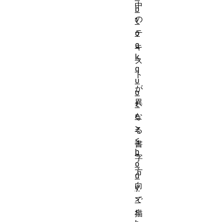
中
b
の
l
o
テ
c
キ
k
ス
q
ト
u
が
o
異
t
e
な
>
る
<
書
b
字
o
方
d
向
y
>
で
<
描