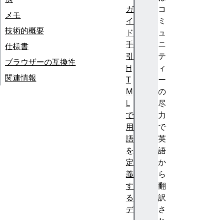
ガ
コ
メモ
イ
ミ
技術的概要
ド
ュ
手
ニ
仕様書
引
テ
ブラウザーの互換性
H
ィ
関連情報
T
ー
M
の
L
尽
で
力
用
で
語
英
を
語
定
か
義
ら
す
翻
る
訳
デ
さ