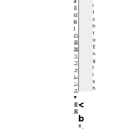
a
i
S
t
cr
c
ip
h
t
t
の
o
追
E
加
n
リ
g
フ
l
ァ
i
レ
s
ン
h
ス
<
要
素
b
<
a