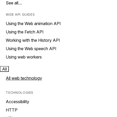
See all…
WEB API GUIDES
Using the Web animation API
Using the Fetch API
Working with the History API
Using the Web speech API
Using web workers
All
All web technology
TECHNOLOGIES
Accessibility
HTTP