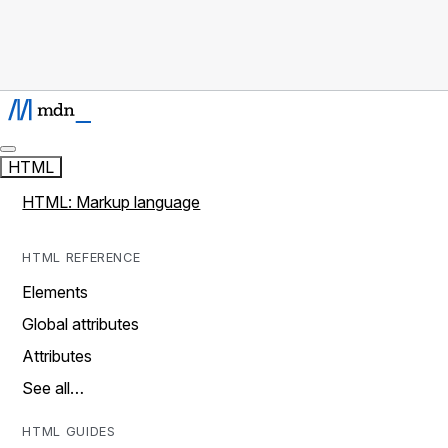
HTML
HTML: Markup language
HTML REFERENCE
Elements
Global attributes
Attributes
See all…
HTML GUIDES