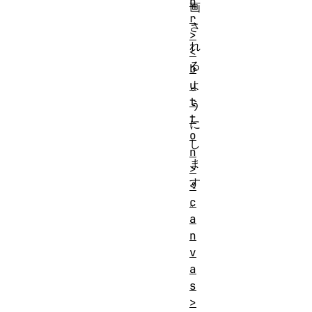
b
画
r
さ
>
れ
<
る
b
u
よ
t
う
t
に
o
し
n
ま
>
す
<
c
。
a
n
v
a
s
>