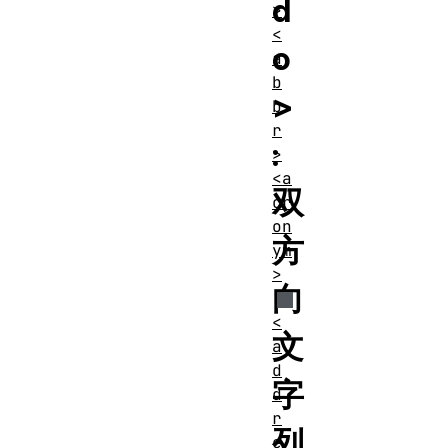
d
>
<
o
a
b
>
b
r
:
>
<a
双
cr
on
方
ym
>
向
<
文
a
d
字
d
r
列
e