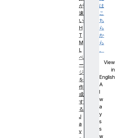
が
は
速
こ
い
ち
H
ら
T
か
M
ら
L
。
ペ
View
ー
in
ジ
English
を
A
作
l
成
w
す
a
る
y
J
s
a
s
v
w