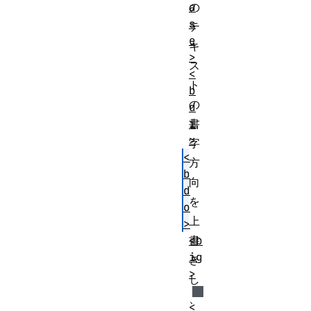
a
の
s
テ
e
キ
>
ス
<
ト
b
の
d
i
書
>
字
<
方
b
向
d
を
o
上
>
<b
書
ig
き
>
し
、
<