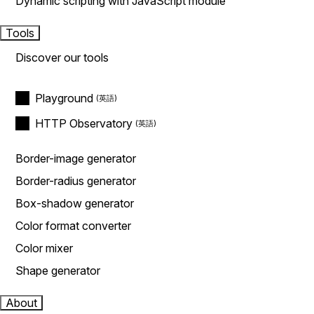
Dynamic scripting with JavaScript module
Tools
Discover our tools
Playground
HTTP Observatory
Border-image generator
Border-radius generator
Box-shadow generator
Color format converter
Color mixer
Shape generator
About