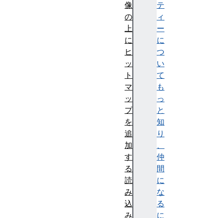
像
テ
の
ィ
上
ー
に
に
ヒ
つ
ッ
い
ト
て
マ
も
ッ
っ
プ
と
を
知
追
り
加
、
す
仲
る
間
読
に
み
な
込
る
み
に