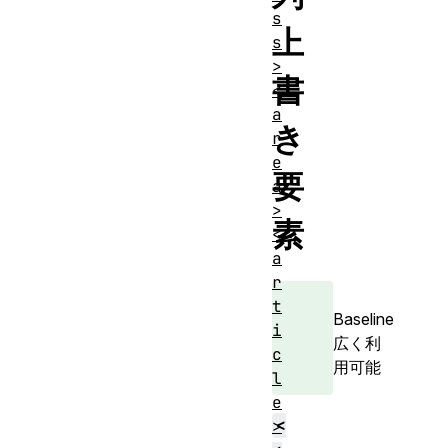
s
上
s
>
書
<
a
き
r
e
要
a
>
素
<
a
r
t
Baseline
i
広く利
c
用可能
l
e
<
>