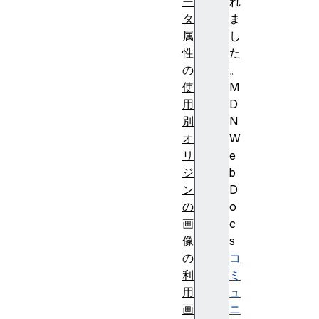
ー
れ
タ
ま
属
し
性
た
の
。
使
M
用
D
別
N
オ
W
リ
e
ジ
b
ン
D
の
o
画
c
像
s
の
コ
利
ミ
用
ュ
画
ニ