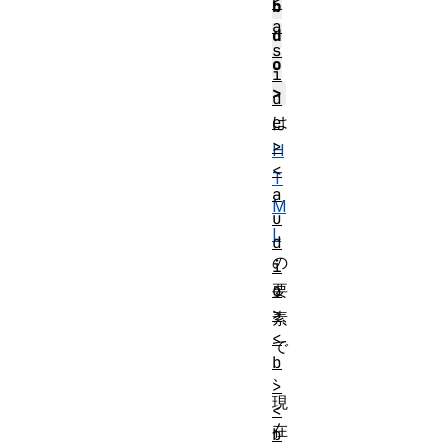
<
b
a
d
s
o
i
>
d
e
は
>
H
<
T
a
M
u
L
d
の
i
o
要
>
素
<
で
b
、
>
現
<
在
b