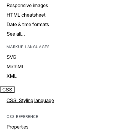
Responsive images
HTML cheatsheet
Date & time formats
See all…
MARKUP LANGUAGES
SVG
MathML
XML
CSS
CSS: Styling language
CSS REFERENCE
Properties