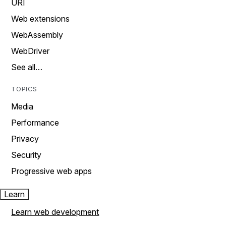
URI
Web extensions
WebAssembly
WebDriver
See all…
TOPICS
Media
Performance
Privacy
Security
Progressive web apps
Learn
Learn web development