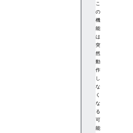
b
こ
e
の
d
機
>
能
<f
は
en
突
ce
df
然
ra
動
me
作
>
し
な
<
く
f
i
な
e
る
l
可
d
能
s