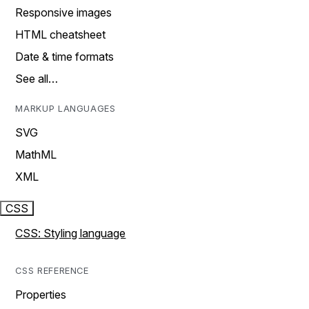
Responsive images
HTML cheatsheet
Date & time formats
See all…
MARKUP LANGUAGES
SVG
MathML
XML
CSS
CSS: Styling language
CSS REFERENCE
Properties