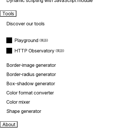
Dynamic scripting with JavaScript module
Tools
Discover our tools
Playground
HTTP Observatory
Border-image generator
Border-radius generator
Box-shadow generator
Color format converter
Color mixer
Shape generator
About