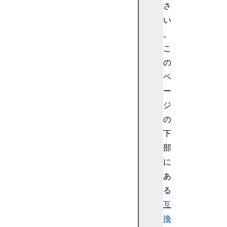
さ
<
い
d
f
。
n
こ
>
の
<
ペ
d
ー
i
ジ
a
l
の
o
下
g
部
>
に
<d
あ
ir
る
>
互
<
換