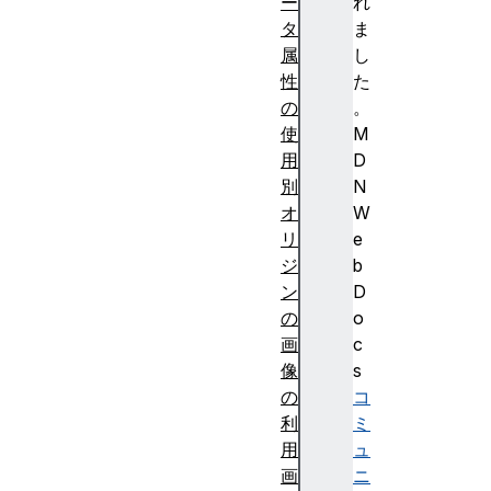
ー
れ
タ
ま
属
し
性
た
の
。
使
M
用
D
別
N
オ
W
リ
e
ジ
b
ン
D
の
o
画
c
像
s
の
コ
利
ミ
用
ュ
画
ニ