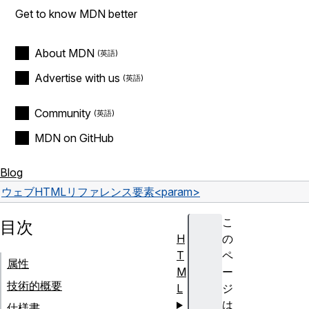
Get to know MDN better
About MDN
Advertise with us
Community
MDN on GitHub
Blog
ウェブ
HTML
リファレンス
要素
<param>
こ
目次
H
の
T
ペ
属性
M
ー
技術的概要
L
ジ
は
仕様書