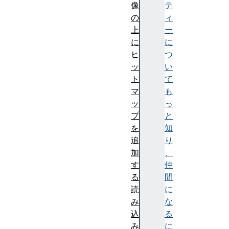
像
テ
の
ィ
上
ー
に
に
ヒ
つ
ッ
い
ト
て
マ
も
ッ
っ
プ
と
を
知
追
り
加
、
す
仲
る
間
読
に
み
な
込
る
み
に