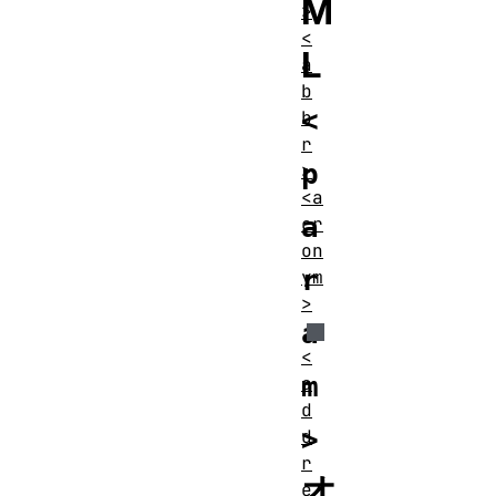
M
>
<
L
a
b
<
b
r
p
>
<a
a
cr
on
r
ym
>
a
<
m
a
d
>
d
r
オ
e