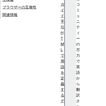
ガ
コ
ブラウザーの互換性
イ
ミ
関連情報
ド
ュ
手
ニ
引
テ
H
ィ
T
ー
M
の
L
尽
で
力
用
で
語
英
を
語
定
か
義
ら
す
翻
る
訳
デ
さ