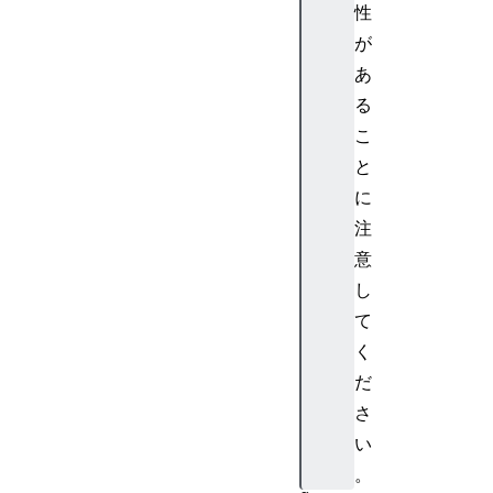
性
e
が
t
>
あ
<
る
f
こ
i
と
g
に
c
注
a
p
意
t
し
i
て
o
く
n
だ
>
さ
<
f
い
i
。