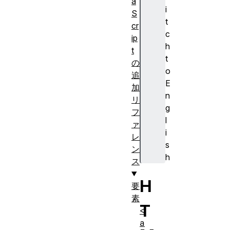
a
i
S
t
cr
c
ip
h
t
t
の
o
追
E
加
n
リ
g
フ
l
ァ
i
レ
s
ン
h
ス
H
要
素
T
<
a