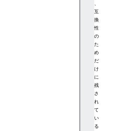
、
>
互
<
c
換
o
性
d
の
e
た
>
め
<
だ
c
o
け
l
に
>
残
<
さ
c
れ
o
て
l
g
い
r
る