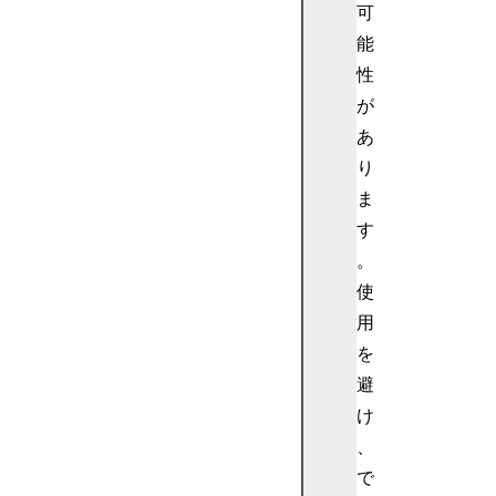
o
可
u
能
p
性
>
が
<
d
あ
a
り
t
ま
a
す
>
。
<
使
d
a
用
t
を
a
避
l
け
i
、
s
で
t