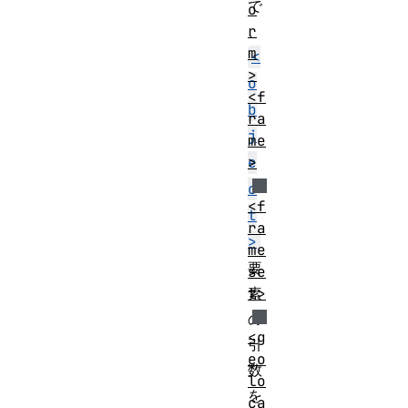
で
o
、
r
m
<
>
o
<f
b
ra
j
me
e
>
c
<f
t
ra
>
me
要
se
素
t>
の
<g
引
eo
数
lo
を
ca