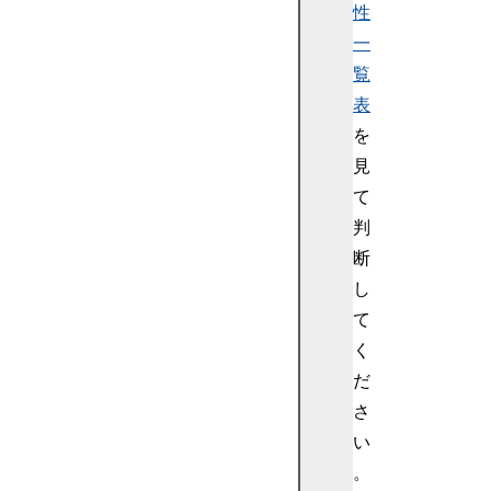
d
性
i
一
v
覧
>
表
<
d
を
l
見
>
て
<
判
d
断
t
し
>
<
て
e
く
m
だ
>
さ
<
い
e
。
m