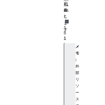
定
ti
義
on
>
し
ま
<
す
h
。
1
>
メ
<
モ
h
:
e
外
a
d
部
>
リ
<
ソ
h
ー
e
ス
a