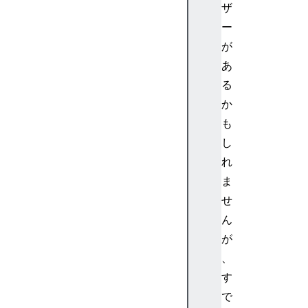
ザ
b
ー
l
o
が
c
あ
k
る
q
か
u
も
o
し
t
e
れ
>
ま
<
せ
b
ん
o
が
d
、
y
>
す
<
で