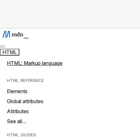
HTML
HTML: Markup language
HTML REFERENCE
Elements
Global attributes
Attributes
See all…
HTML GUIDES