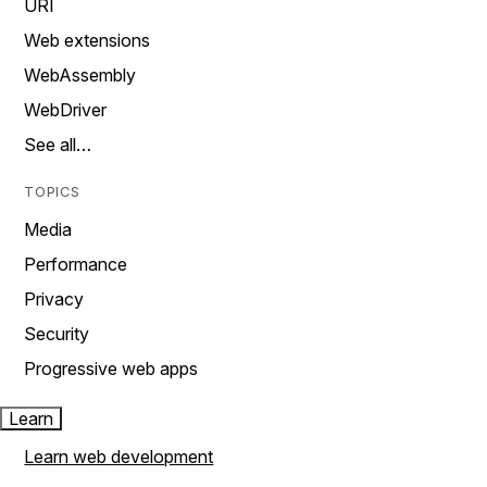
URI
Web extensions
WebAssembly
WebDriver
See all…
TOPICS
Media
Performance
Privacy
Security
Progressive web apps
Learn
Learn web development