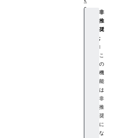
<
a
非
s
推
i
奨
d
e
;
>
:
<
こ
a
の
u
機
d
能
i
o
は
>
非
<
推
b
奨
>
に
<
な
b