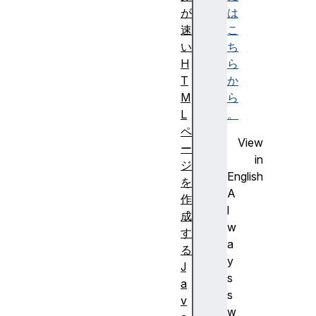
が
は
速
こ
い
ち
H
ら
T
か
M
ら
L
。
ペ
View
ー
in
ジ
English
を
A
作
l
成
w
す
a
る
y
J
s
a
s
v
w