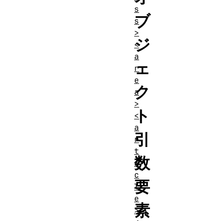
s
ブ
s
>
ジ
<
a
ェ
r
e
ク
a
>
ト
<
a
引
r
t
数
i
c
要
l
e
素
>