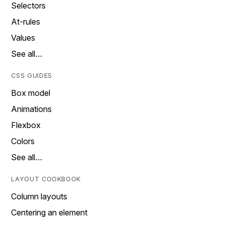
Selectors
At-rules
Values
See all…
CSS GUIDES
Box model
Animations
Flexbox
Colors
See all…
LAYOUT COOKBOOK
Column layouts
Centering an element