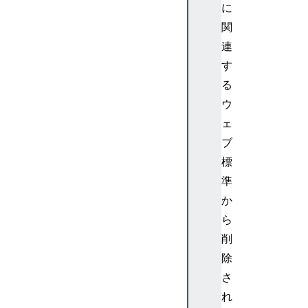
b
に
r
関
>
連
<
す
b
u
る
t
ウ
t
ェ
o
ブ
n
標
>
準
<
c
か
a
ら
n
削
v
除
a
さ
s
れ
>