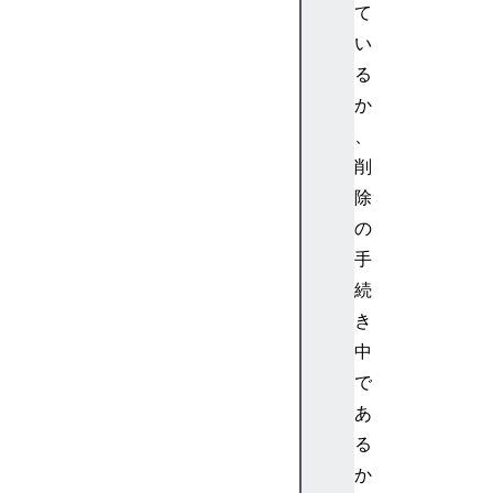
<
て
c
い
a
る
p
か
t
、
i
削
o
n
除
>
の
<c
手
en
続
te
き
r>
中
<
で
c
あ
i
る
t
か
e