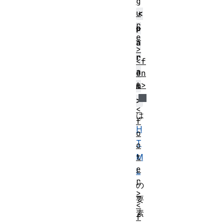
g
u
<
r
p
e
a
>
r
<f
a
on
t>
m
>
<
は
f
H
o
T
o
M
t
e
L
r
の
>
要
<
素
f