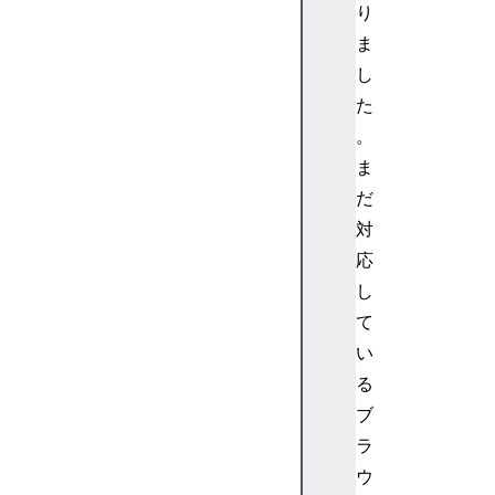
a
り
s
ま
e
し
>
た
<
。
b
ま
d
i
だ
>
対
<
応
b
し
d
て
o
い
>
<b
る
ig
ブ
>
ラ
ウ
<