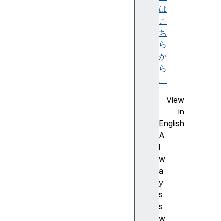
X
は
R
こ
S
ち
p
ら
a
か
c
ら
e
。
View
in
English
E
A
v
l
e
w
n
a
t
y
T
s
a
s
r
w