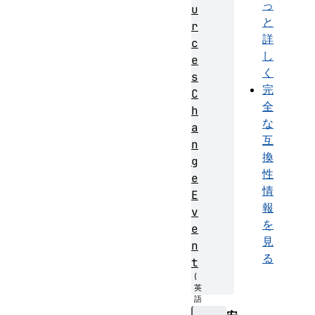
っ
u
と
r
詳
c
し
e
く
s
完
C
全
h
な
a
互
n
換
g
性
e
情
E
報
v
を
e
見
n
る
t