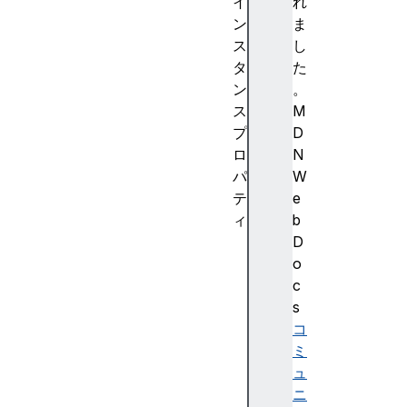
イ
れ
ン
ま
ス
し
タ
た
ン
。
ス
M
プ
D
ロ
N
パ
W
テ
e
ィ
b
bo
D
un
o
ds
c
Ge
s
om
コ
et
ミ
ry
ュ
ニ