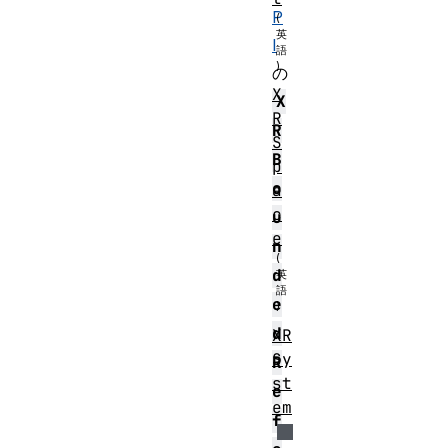
P
I
の
X
X
R
R
S
B
p
o
a
c
u
e
n
d
e
d
XR
Sy
R
st
e
em
f