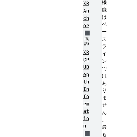
機
XR
能
An
は
ch
ベ
or
ー
ス
ラ
XR
イ
CP
ン
UD
で
ep
は
th
あ
In
り
fo
ま
rm
せ
at
ん
io
。
n
最
も