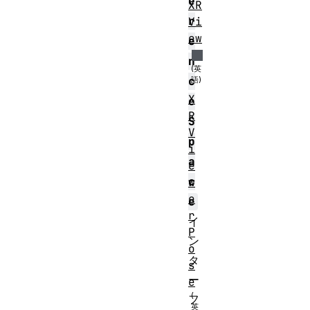
e
XR
r
Vi
ew
e
n
c
X
e
R
S
V
p
i
a
e
c
w
e
e
r
イ
P
ン
o
タ
s
ー
e
フ