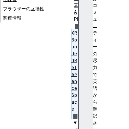
器
コ
ブラウザーの互換性
A
ミ
関連情報
PI
ュ
ニ
XR
テ
Bo
ィ
un
ー
de
の
dR
尽
ef
力
er
で
en
英
ce
語
Sp
か
ac
ら
e
翻
訳
さ