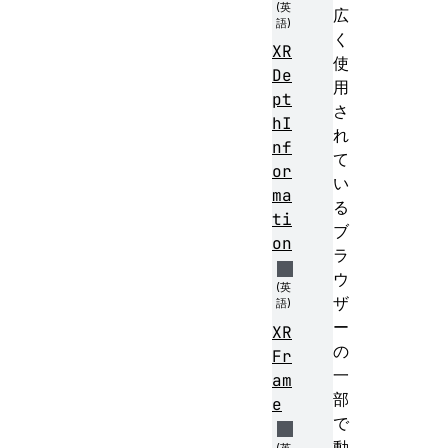
広
く
XR
使
De
用
pt
さ
hI
れ
nf
て
or
い
ma
る
ti
ブ
on
ラ
ウ
ザ
ー
XR
の
Fr
一
am
部
e
で
動