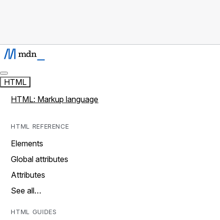
HTML
HTML: Markup language
HTML REFERENCE
Elements
Global attributes
Attributes
See all…
HTML GUIDES