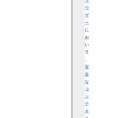
ラ
p
ウ
a
ザ
c
e
ー
E
に
v
お
e
い
n
て
t
、
XR
Re
安
nd
全
er
な
St
コ
at
ン
e
テ
キ