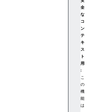
安
X
全
R
な
P
コ
o
ン
s
e
テ
キ
ス
ト
X
用
R
:
R
e
こ
f
の
e
機
r
能
e
は
n