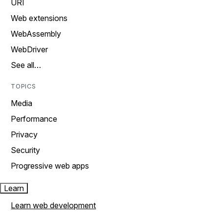
URI
Web extensions
WebAssembly
WebDriver
See all…
TOPICS
Media
Performance
Privacy
Security
Progressive web apps
Learn
Learn web development