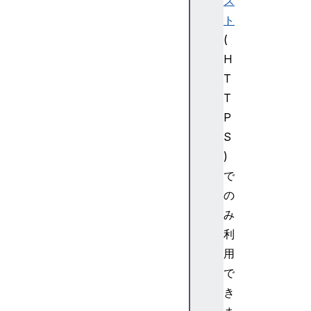
ス
X
ト
R
(
R
H
i
g
T
i
T
d
P
T
S
r
)
a
で
n
s
の
f
み
o
利
r
用
m
で
XR
き
Se
ss