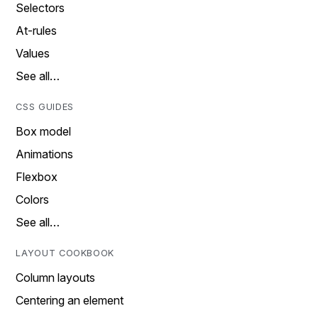
Selectors
At-rules
Values
See all…
CSS GUIDES
Box model
Animations
Flexbox
Colors
See all…
LAYOUT COOKBOOK
Column layouts
Centering an element