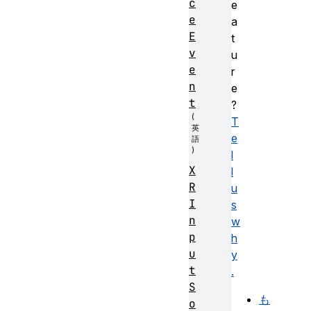
c
e
e
a
E
t
v
u
e
r
n
e
t
?
T
e
l
X
l
R
u
I
s
n
w
p
h
u
y
t
.
S
も
o