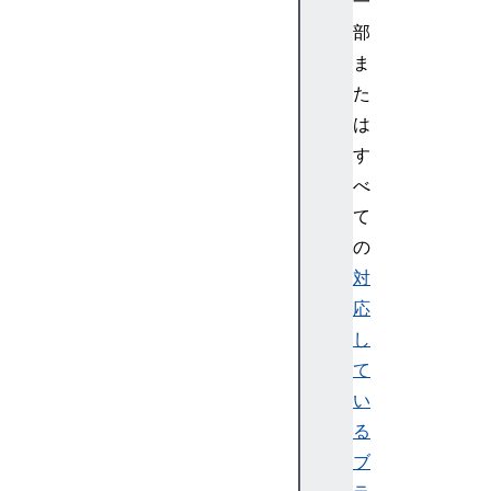
一
c
e
部
S
ま
p
た
a
は
c
す
e
べ
X
R
て
R
の
e
対
f
応
e
し
r
て
e
n
い
c
る
e
ブ
S