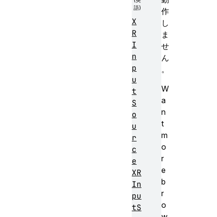
作
X
し
R
ま
I
せ
n
ん
p
。
u
W
t
a
S
n
o
t
u
m
r
o
c
r
e
e
XR
b
In
r
pu
o
tS
w