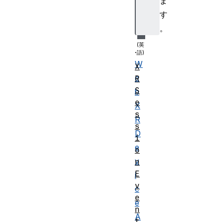
ま
io
す
n
。
.
W
X
e
R
S
b
e
X
s
R
s
D
i
e
o
v
n
E
i
v
c
e
e
n
A
t