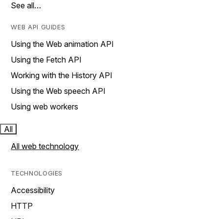
See all…
WEB API GUIDES
Using the Web animation API
Using the Fetch API
Working with the History API
Using the Web speech API
Using web workers
All
All web technology
TECHNOLOGIES
Accessibility
HTTP