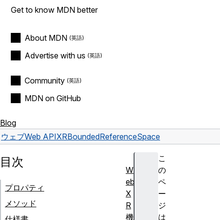
Get to know MDN better
About MDN
Advertise with us
Community
MDN on GitHub
Blog
ウェブ
Web API
XRBoundedReferenceSpace
こ
目次
W
の
eb
ペ
プロパティ
X
ー
メソッド
R
ジ
機
は
仕様書