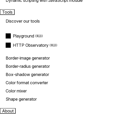
Dynamic scripting with JavaScript module
Tools
Discover our tools
Playground
HTTP Observatory
Border-image generator
Border-radius generator
Box-shadow generator
Color format converter
Color mixer
Shape generator
About