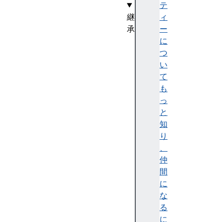
テ
継
ィ
承
ー
X
に
R
つ
R
い
e
て
f
も
e
っ
r
と
e
知
n
り
c
、
e
仲
S
間
p
に
a
な
c
る
e
に