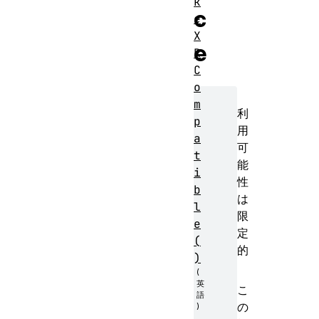
k
c
e
X
e
R
C
o
m
利
p
用
a
可
t
能
i
性
b
は
l
限
e
定
(
的
)
こ
の