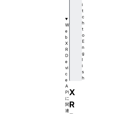
g
i
e
t
t
c
h
W
t
e
o
b
E
X
n
R
g
D
l
e
i
vi
s
c
h
e
A
X
PI
に
R
関
連