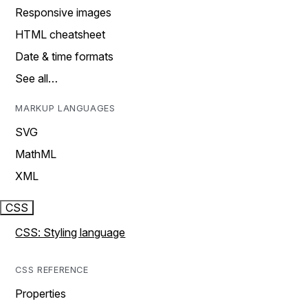
Responsive images
HTML cheatsheet
Date & time formats
See all…
MARKUP LANGUAGES
SVG
MathML
XML
CSS
CSS: Styling language
CSS REFERENCE
Properties