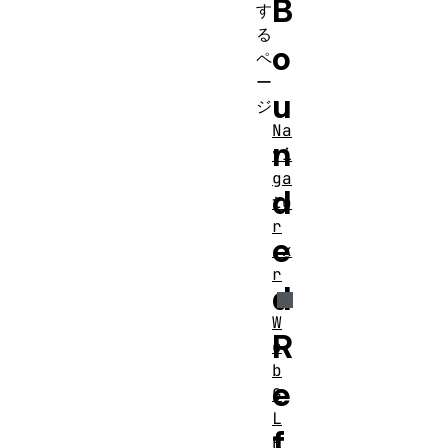
B
す
る
o
ペ
ー
u
ジ
Na
n
vi
ga
d
to
r
e
.x
r
d
W
R
e
b
e
G
L
f
R