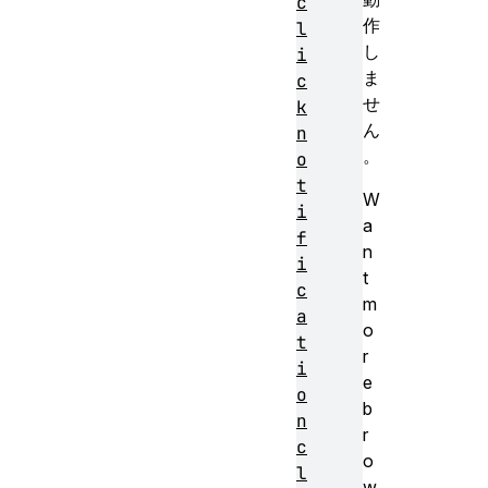
c
作
l
し
i
ま
c
せ
k
ん
n
。
o
t
W
i
a
f
n
i
t
c
m
a
o
t
r
i
e
o
b
n
r
c
o
l
w