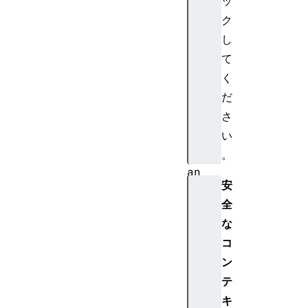
ッ
nt
ク
し
Ba
ck
て
gr
く
ou
だ
nd
さ
Fe
い
tc
。
hM
an
安
ag
全
er
な
Ba
コ
ck
ン
gr
テ
ou
キ
nd