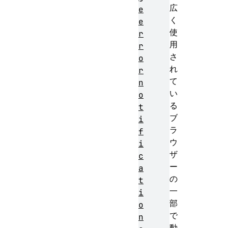
広
e
く
e
使
r
用
r
さ
o
れ
r
て
n
い
o
る
t
ブ
i
ラ
f
ウ
i
ザ
c
ー
a
の
t
一
i
部
o
で
n
動