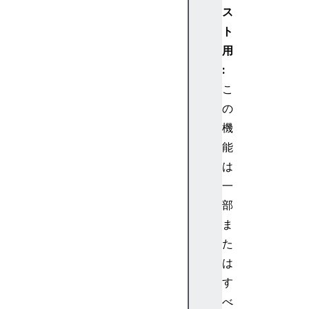
ス
Fe
tc
ト
hR
用
ec
:
or
こ
d
の
機
Ba
ck
能
gr
は
ou
一
nd
部
Fe
ま
tc
た
hR
eg
は
is
す
tr
べ