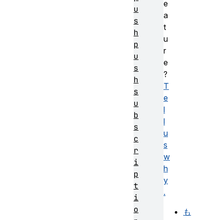
e
u
a
s
t
h
u
p
r
u
e
s
?
h
T
s
e
u
l
b
l
s
u
c
s
r
w
i
h
p
y
t
.
i
o
も