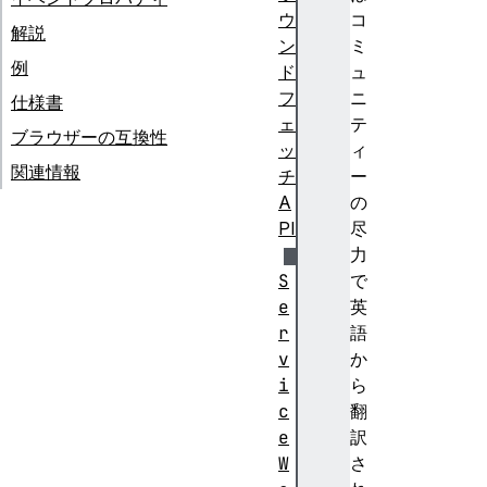
ウ
コ
解説
ン
ミ
例
ド
ュ
フ
ニ
仕様書
ェ
テ
ブラウザーの互換性
ッ
ィ
関連情報
チ
ー
A
の
PI
尽
力
S
で
e
英
r
語
v
か
i
ら
c
翻
e
訳
W
さ