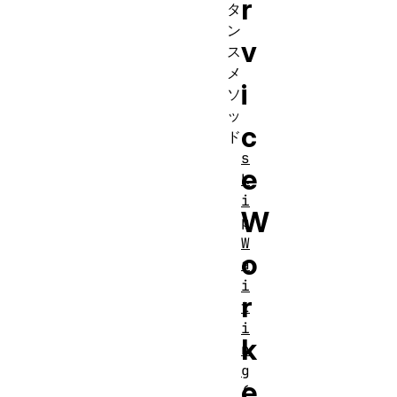
r
タ
ン
v
ス
メ
i
ソ
ッ
c
ド
s
e
k
i
W
p
W
o
a
i
r
t
i
k
n
g
e
(