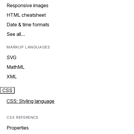
Responsive images
HTML cheatsheet
Date & time formats
See all…
MARKUP LANGUAGES
SVG
MathML
XML
CSS
CSS: Styling language
CSS REFERENCE
Properties