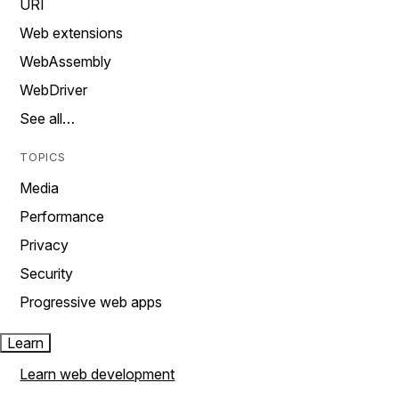
URI
Web extensions
WebAssembly
WebDriver
See all…
TOPICS
Media
Performance
Privacy
Security
Progressive web apps
Learn
Learn web development