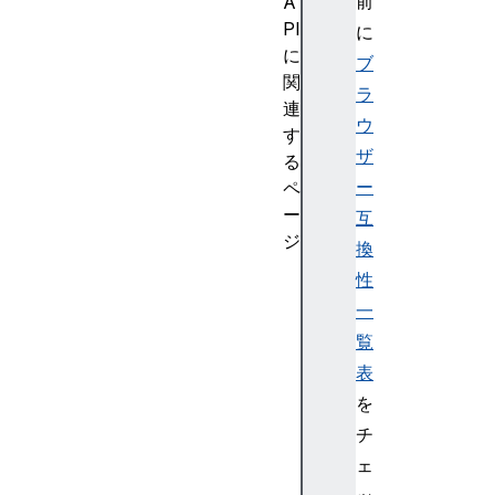
前
A
PI
に
に
ブ
関
ラ
連
ウ
す
ザ
る
ー
ペ
ー
互
ジ
換
Ba
性
ck
一
gr
覧
ou
表
nd
Fe
を
tc
チ
hE
ェ
ve