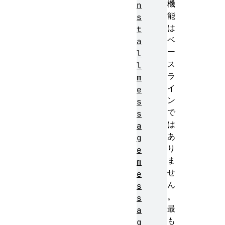
機
n
能
s
は
t
ベ
a
ー
l
ス
l
ラ
m
イ
e
ン
s
で
s
は
a
あ
g
り
e
ま
m
せ
e
ん
s
。
s
最
a
も
g