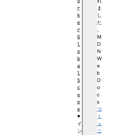
o
れ
r
ま
k
し
e
た
r
。
G
M
l
D
o
N
b
W
a
e
l
b
S
D
c
o
o
c
p
s
e
コ
ミ
イ
ュ
ン
ニ