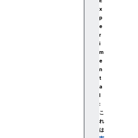
E
r
x
G
p
l
o
e
b
r
a
i
l
m
S
e
c
n
o
p
t
e
a
E
l
v
:
e
こ
n
れ
t
T
は
a