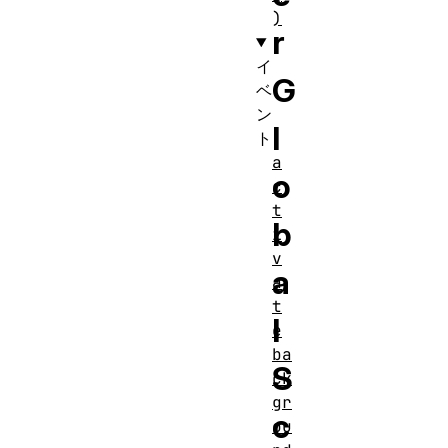
)
r
イ
G
ベ
ン
l
ト
a
o
c
t
b
i
v
a
a
t
l
e
ba
S
ck
gr
c
ou