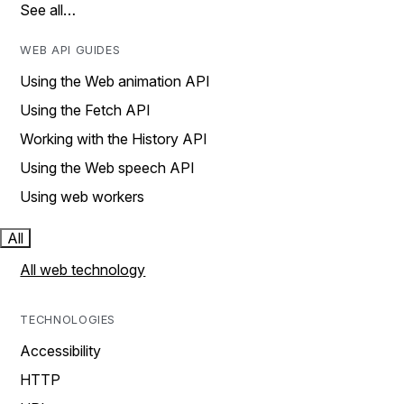
See all…
WEB API GUIDES
Using the Web animation API
Using the Fetch API
Working with the History API
Using the Web speech API
Using web workers
All
All web technology
TECHNOLOGIES
Accessibility
HTTP