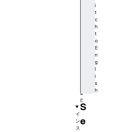
o
i
n
t
s
c
e
h
r
t
v
o
i
E
c
n
e
g
W
l
o
i
r
s
k
h
e
r
S
イ
e
ン
ス