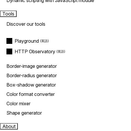
Dynamic scripting with JavaScript module
Tools
Discover our tools
Playground
HTTP Observatory
Border-image generator
Border-radius generator
Box-shadow generator
Color format converter
Color mixer
Shape generator
About