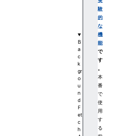
実
r
験
g
的
e
な
t
機
B
能
a
で
c
す
k
。
gr
本
o
番
u
n
で
d
使
F
用
et
す
c
る
h