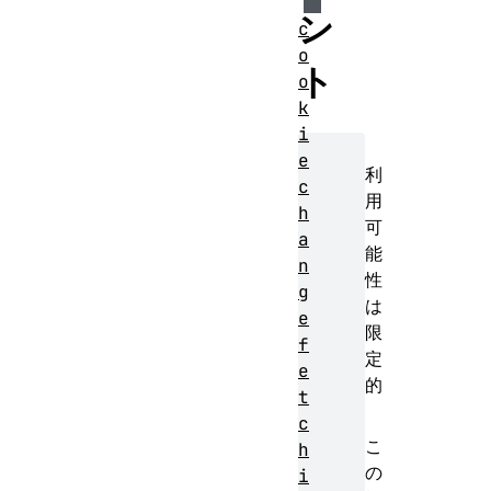
ン
c
o
ト
o
k
i
e
利
c
用
h
可
a
能
n
性
g
は
e
限
f
定
e
的
t
c
こ
h
の
i