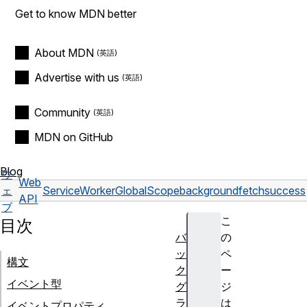
Get to know MDN better
About MDN
Advertise with us
Community
MDN on GitHub
Blog
ウ
Web
ェ
ServiceWorkerGlobalScope
backgroundfetchsuccess
API
ブ
こ
目次
バ
の
ッ
ペ
構文
ク
ー
イベント型
グ
ジ
ラ
は
イベントプロパティ