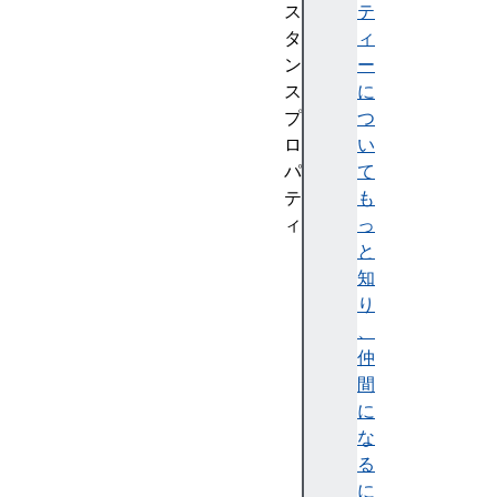
ス
テ
タ
ィ
ン
ー
ス
に
プ
つ
ロ
い
パ
て
テ
も
ィ
っ
c
と
l
知
i
り
e
、
n
仲
t
間
s
に
c
な
o
る
o
に