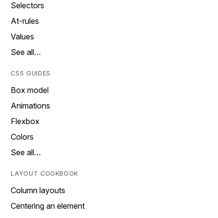
Selectors
At-rules
Values
See all…
CSS GUIDES
Box model
Animations
Flexbox
Colors
See all…
LAYOUT COOKBOOK
Column layouts
Centering an element