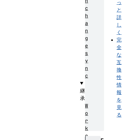
n
っ
c
と
h
詳
a
し
n
く
g
完
e
全
s
な
y
互
n
換
c
性
情
継
報
承
を
W
見
o
る
r
k
e