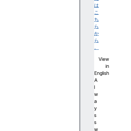
k
は
i
こ
e
ち
S
ら
t
か
o
ら
r
。
e
View
r
in
e
English
g
A
i
l
s
w
t
a
r
y
a
s
t
s
i
w