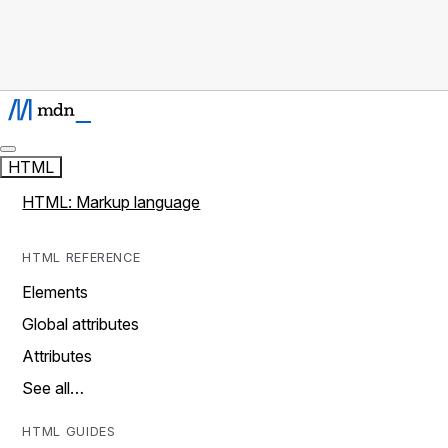
HTML
HTML: Markup language
HTML REFERENCE
Elements
Global attributes
Attributes
See all…
HTML GUIDES