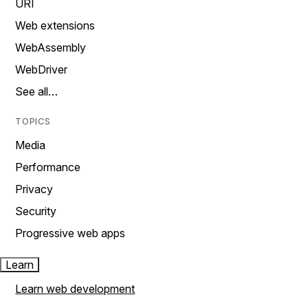
URI
Web extensions
WebAssembly
WebDriver
See all…
TOPICS
Media
Performance
Privacy
Security
Progressive web apps
Learn
Learn web development