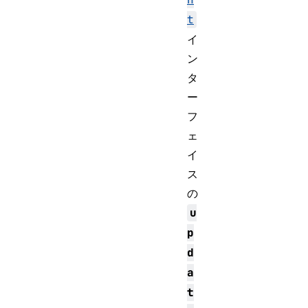
t
イ
ン
タ
ー
フ
ェ
イ
ス
の
u
p
d
a
t