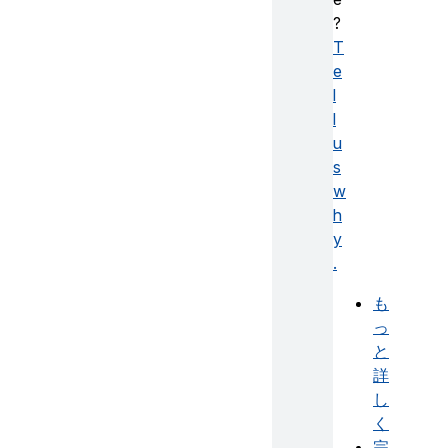
?
T
e
l
l
u
s
w
h
y
.
も
っ
と
詳
し
く
完