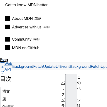
Get to know MDN better
About MDN
Advertise with us
Community
MDN on GitHub
Blog
ウ
Web
ェ
BackgroundFetchUpdateUIEvent
BackgroundFetchUpd
API
ブ
こ
目次
バ
の
ッ
ペ
構文
ク
ー
例
グ
ジ
ラ
は
仕様書