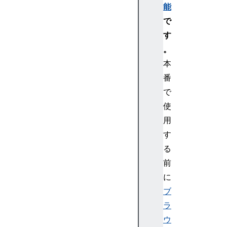
能
で
す
。
本
番
で
使
用
す
る
前
に
ブ
ラ
ウ