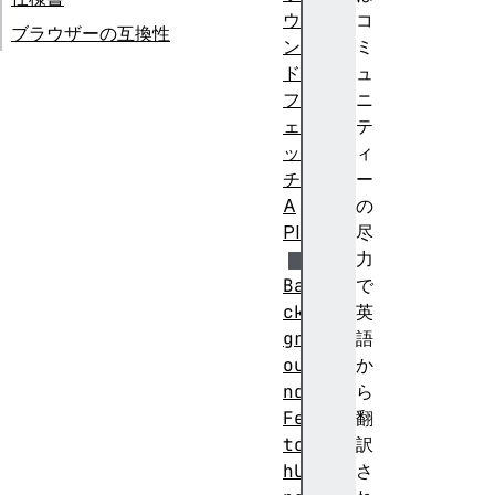
ウ
コ
ブラウザーの互換性
ン
ミ
ド
ュ
フ
ニ
ェ
テ
ッ
ィ
チ
ー
A
の
PI
尽
力
Ba
で
ck
英
gr
語
ou
か
nd
ら
Fe
翻
tc
訳
hU
さ