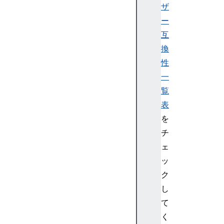
ザ
ー
互
換
性
一
覧
表
を
チ
ェ
ッ
ク
し
て
く