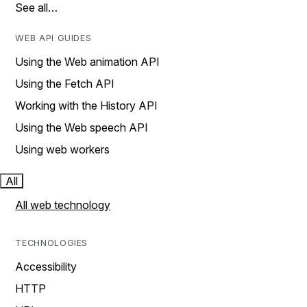
See all…
WEB API GUIDES
Using the Web animation API
Using the Fetch API
Working with the History API
Using the Web speech API
Using web workers
All
All web technology
TECHNOLOGIES
Accessibility
HTTP