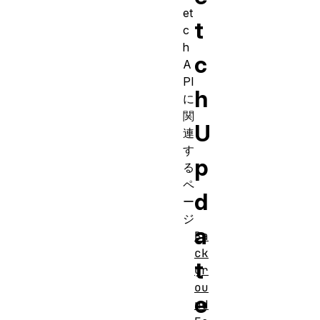
et
t
c
h
c
A
PI
h
に
関
U
連
す
p
る
ペ
d
ー
ジ
a
Ba
ck
t
gr
ou
e
nd