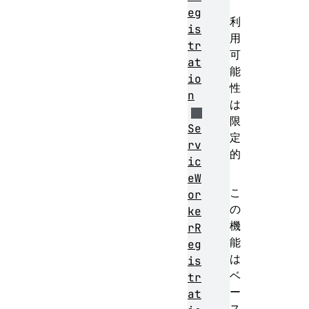
eg
利
is
用
tr
可
at
能
io
性
n
は
限
Se
定
rv
的
ic
eW
こ
or
の
ke
機
rR
能
eg
は
is
ベ
tr
ー
at
ス