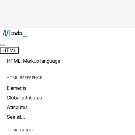
HTML
HTML: Markup language
HTML REFERENCE
Elements
Global attributes
Attributes
See all…
HTML GUIDES