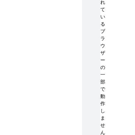
れ
て
い
る
ブ
ラ
ウ
ザ
ー
の
一
部
で
動
作
し
ま
せ
ん