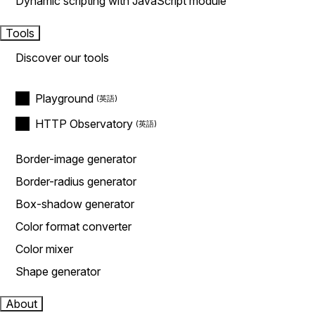
Dynamic scripting with JavaScript module
Tools
Discover our tools
Playground
HTTP Observatory
Border-image generator
Border-radius generator
Box-shadow generator
Color format converter
Color mixer
Shape generator
About