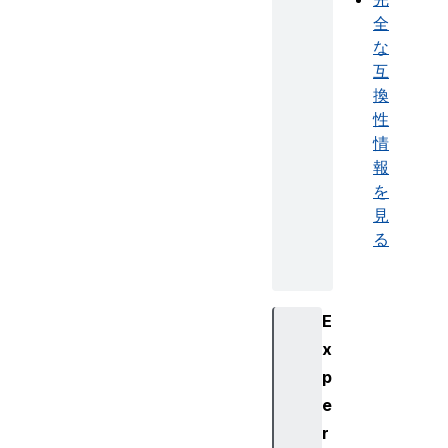
全
な
互
換
性
情
報
を
見
る
E
x
p
e
r