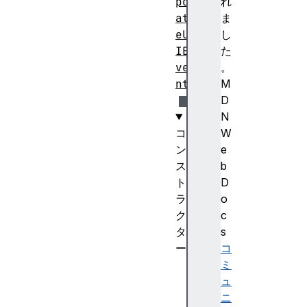
pd
れ
at
ま
eU
し
IE
た
ve
。
nt
M
D
N
コ
W
ン
e
ス
b
ト
D
ラ
o
ク
c
タ
s
ー
コ
Ba
ミ
ck
ュ
gr
ニ