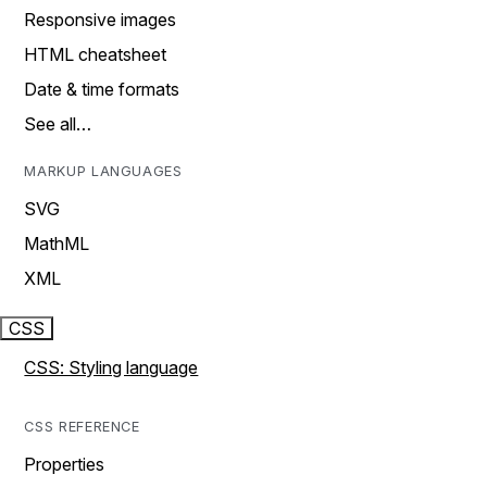
Responsive images
HTML cheatsheet
Date & time formats
See all…
MARKUP LANGUAGES
SVG
MathML
XML
CSS
CSS: Styling language
CSS REFERENCE
Properties