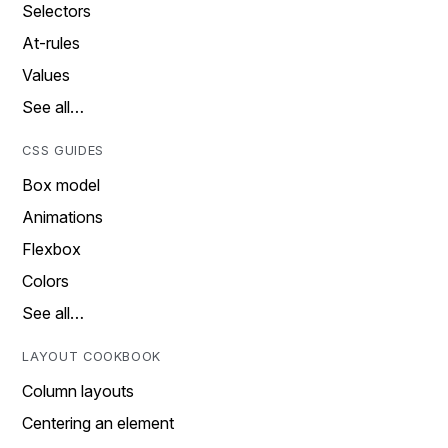
Selectors
At-rules
Values
See all…
CSS GUIDES
Box model
Animations
Flexbox
Colors
See all…
LAYOUT COOKBOOK
Column layouts
Centering an element