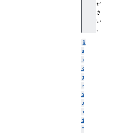
だ
さ
い
。
B
a
c
k
g
r
o
u
n
d
F