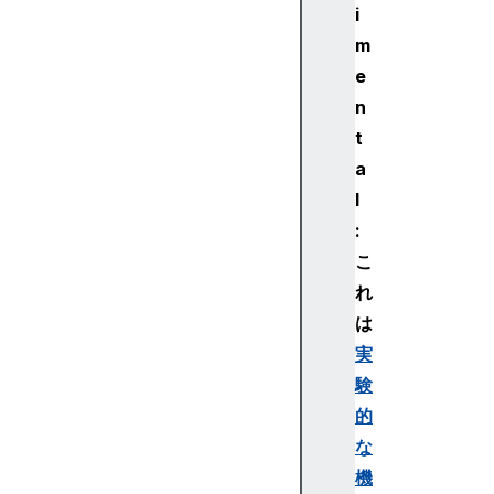
i
m
e
n
t
a
l
:
こ
れ
は
実
験
的
な
機