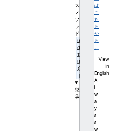
ス
は
メ
こ
ソ
ち
ッ
ら
ド
か
up
ら
da
。
te
View
UI
in
()
English
A
l
継
w
承
a
Ba
y
ck
s
gr
s
ou
w