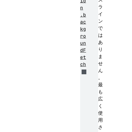
io
ラ
n
イ
.b
ン
ac
で
kg
は
ro
あ
un
り
dF
ま
et
せ
ch
ん
。
最
も
広
く
使
用
さ