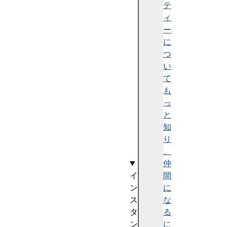
ou
テ
nd
ィ
Fe
ー
tc
に
hU
つ
pd
い
at
て
eU
も
IE
っ
ve
と
nt
知
()
り
、
仲
イ
間
ン
に
ス
な
タ
る
ン
に