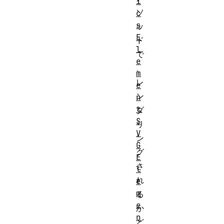
i
ソ
c
s
ッ
E
ド
l
で
e
、
m
レ
e
ン
n
t
ダ
S
リ
V
ン
G
グ
E
さ
l
れ
e
m
る
e
か
n
ど