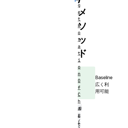
g
メ
e
t
ソ
R
o
ッ
t
a
ド
t
i
o
n
Baseline
O
広く利
f
用可能
C
h
g
a
r
e
(
t