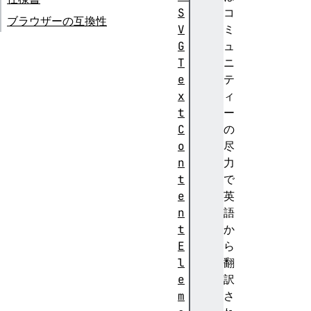
S
コ
ブラウザーの互換性
V
ミ
G
ュ
T
ニ
e
テ
x
ィ
t
ー
C
の
o
尽
n
力
t
で
e
英
n
語
t
か
E
ら
l
翻
e
訳
m
さ