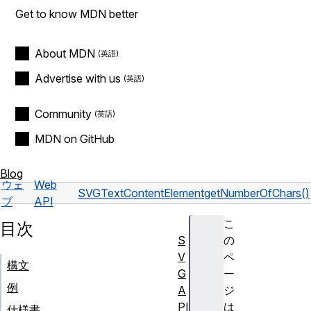
Get to know MDN better
About MDN
Advertise with us
Community
MDN on GitHub
Blog
ウェ
Web
SVGTextContentElement
getNumberOfChars()
ブ
API
こ
目次
S
の
V
ペ
構文
G
ー
例
A
ジ
PI
は
仕様書