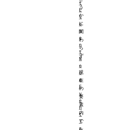
t
う
E
か
l
に
e
m
関
e
わ
n
ら
t
ず
N
、
o
現
d
e
在
E
の
v
要
e
素
n
内
t
で
T
a
レ