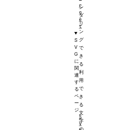
r
ン
g
ダ
e
リ
t
ン
グ
S
V
で
G
き
に
る
関
利
連
用
す
で
る
ペ
き
ー
る
ジ
文
S
字
V
の