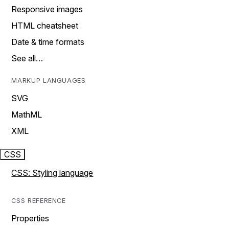
Responsive images
HTML cheatsheet
Date & time formats
See all…
MARKUP LANGUAGES
SVG
MathML
XML
CSS
CSS: Styling language
CSS REFERENCE
Properties