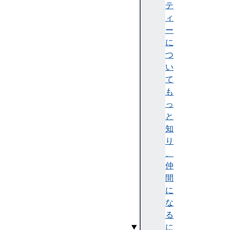
t
テ
h
ィ
A
ー
d
に
j
つ
u
い
s
て
t
も
t
っ
e
と
x
知
t
り
L
、
e
仲
n
間
g
に
t
な
h
る
に