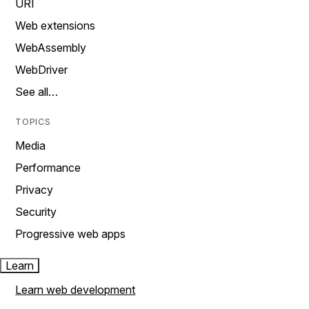
URI
Web extensions
WebAssembly
WebDriver
See all…
TOPICS
Media
Performance
Privacy
Security
Progressive web apps
Learn
Learn web development