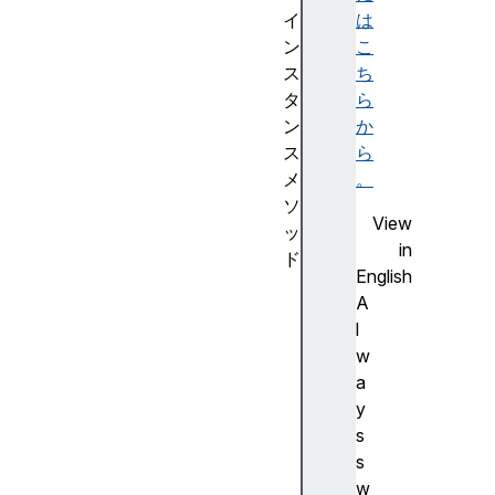
イ
は
ン
こ
ス
ち
タ
ら
ン
か
ス
ら
メ
。
ソ
View
ッ
in
ド
English
g
A
e
l
t
w
C
a
h
y
a
s
r
s
N
w