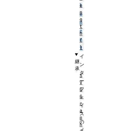
e
l
n
e
g
m
t
e
h
n
(
)
t
イ
継
ン
承
タ
S
ー
V
フ
G
G
ェ
r
イ
a
ス
p
の
h
メ