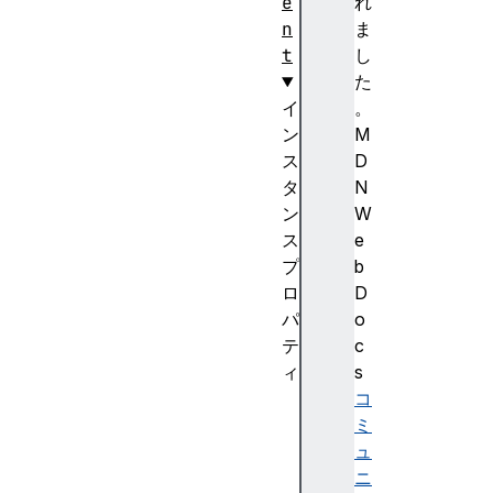
e
れ
n
ま
t
し
た
イ
。
ン
M
ス
D
タ
N
ン
W
ス
e
プ
b
ロ
D
パ
o
テ
c
ィ
s
l
コ
e
ミ
n
ュ
g
ニ