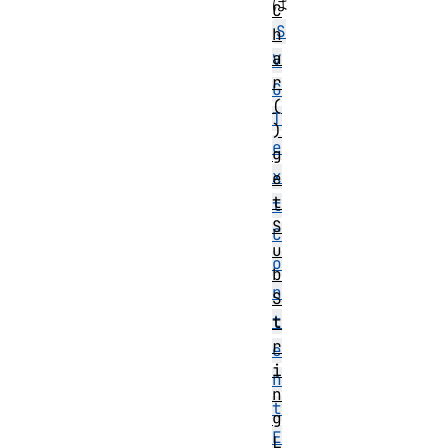
は
C
S
h
a
V
r
G
(
T
)
e
g
x
e
t
t
S
C
u
o
b
n
S
t
t
r
e
i
n
n
t
g
E
L