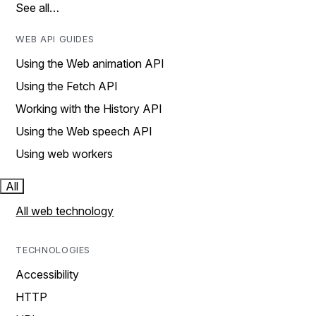
See all…
WEB API GUIDES
Using the Web animation API
Using the Fetch API
Working with the History API
Using the Web speech API
Using web workers
All
All web technology
TECHNOLOGIES
Accessibility
HTTP