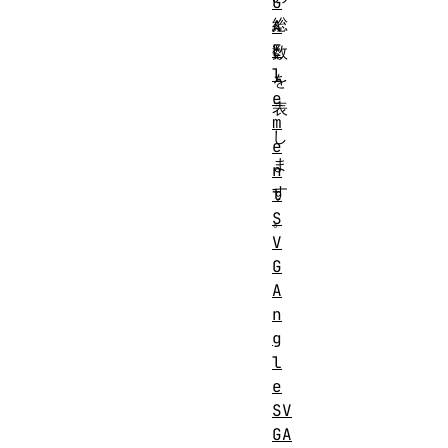
G
総
A
E
数
l
を
e
表
m
し
e
ま
n
す
t
S
。
V
G
A
n
g
l
e
SV
GA