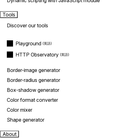
Dynamic scripting with JavaScript module
Tools
Discover our tools
Playground
HTTP Observatory
Border-image generator
Border-radius generator
Box-shadow generator
Color format converter
Color mixer
Shape generator
About