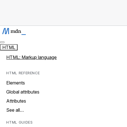
HTML
HTML: Markup language
HTML REFERENCE
Elements
Global attributes
Attributes
See all…
HTML GUIDES