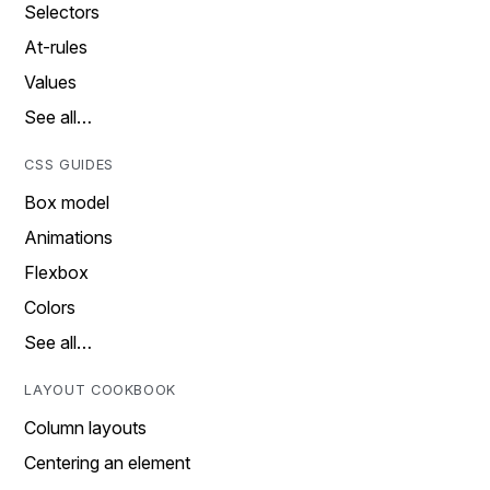
Selectors
At-rules
Values
See all…
CSS GUIDES
Box model
Animations
Flexbox
Colors
See all…
LAYOUT COOKBOOK
Column layouts
Centering an element