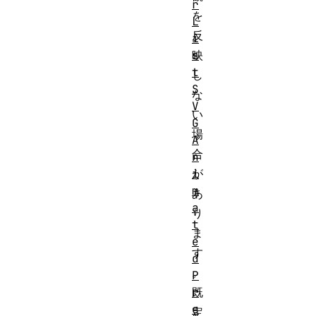
r
を
L
反
i
s
映
t
し
S
な
V
い
G
場
A
合
n
i
が
m
あ
a
り
t
ま
e
す
d
。
P
r
既
e
定