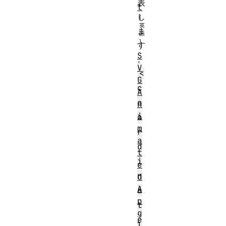
表
t
し
ま
す
S
。
V
<
G
c
A
o
n
i
o
m
r
a
d
t
i
e
n
d
A
a
n
t
g
e
l