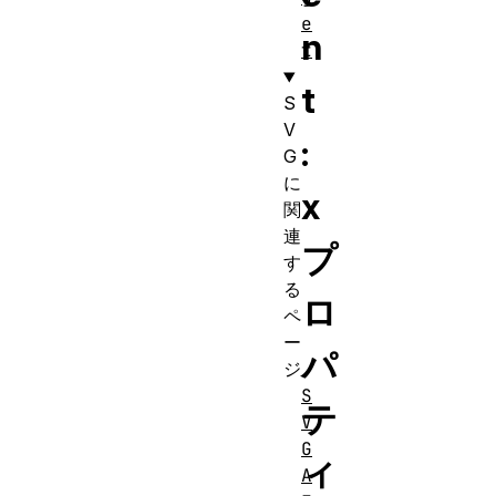
e
n
t
t
S
V
:
G
に
x
関
連
プ
す
る
ロ
ペ
ー
パ
ジ
S
テ
V
G
ィ
A