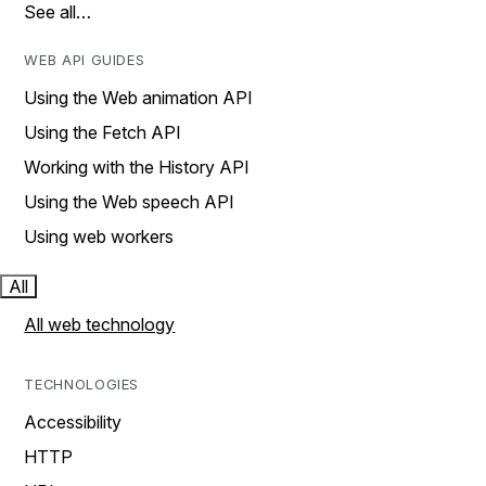
See all…
WEB API GUIDES
Using the Web animation API
Using the Fetch API
Working with the History API
Using the Web speech API
Using web workers
All
All web technology
TECHNOLOGIES
Accessibility
HTTP