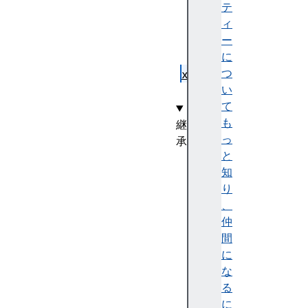
i
テ
d
ィ
t
ー
h
に
つ
x
い
y
て
も
継
っ
承
と
S
知
V
り
G
、
G
仲
e
間
o
に
m
な
e
る
t
に
r