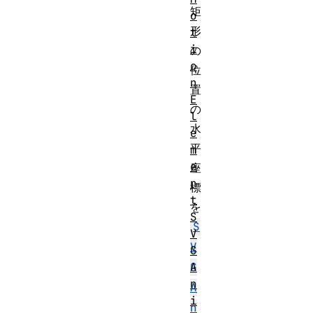
矩
o
形
t
i
の
o
位
n
置
E
の
l
水
e
平
m
e
座
n
標
t
を
S
S
V
V
G
A
G
n
A
i
n