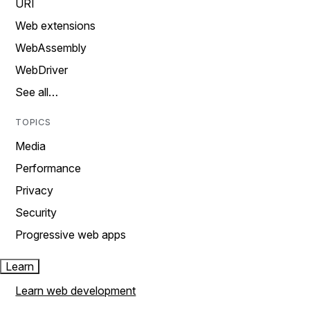
URI
Web extensions
WebAssembly
WebDriver
See all…
TOPICS
Media
Performance
Privacy
Security
Progressive web apps
Learn
Learn web development