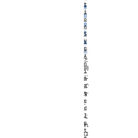
t
e
i
n
o
g
n
t
S
V
h
G
>
A
と
n
同
i
じ
m
で
a
t
す
e
。
d
I
こ
n
れ
t
は
e