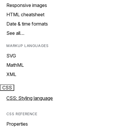
Responsive images
HTML cheatsheet
Date & time formats
See all…
MARKUP LANGUAGES
SVG
MathML
XML
CSS
CSS: Styling language
CSS REFERENCE
Properties