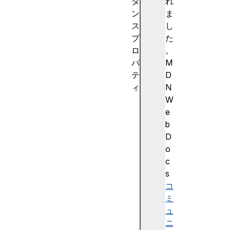
タ
れ
ン
ま
ス
し
プ
た
ロ
。
パ
M
テ
D
ィ
N
h
W
e
e
i
b
g
D
h
o
t
c
r
s
x
コ
r
ミ
y
ュ
w
ニ