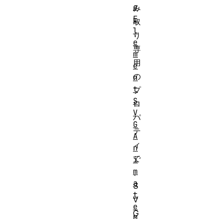
e
み
E
取
l
り
e
専
m
用
e
の
n
t
プ
S
ロ
V
パ
G
テ
A
ィ
n
で
i
m
、
a
S
t
V
e
G
M