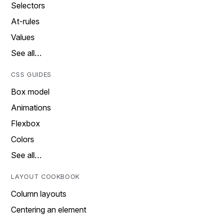
Selectors
At-rules
Values
See all…
CSS GUIDES
Box model
Animations
Flexbox
Colors
See all…
LAYOUT COOKBOOK
Column layouts
Centering an element