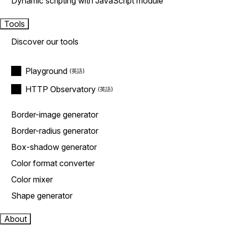
Dynamic scripting with JavaScript module
Tools
Discover our tools
Playground
HTTP Observatory
Border-image generator
Border-radius generator
Box-shadow generator
Color format converter
Color mixer
Shape generator
About