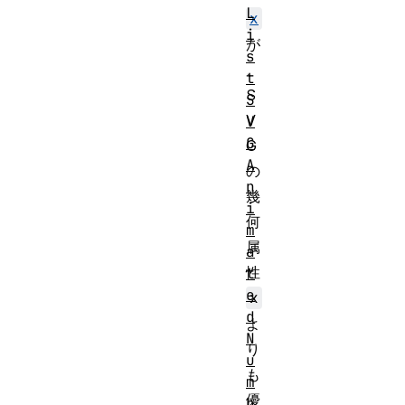
L
x
i
が
s
、
t
S
S
V
V
G
G
A
の
n
幾
i
何
m
属
a
性
t
e
x
d
よ
N
り
u
も
m
優
b