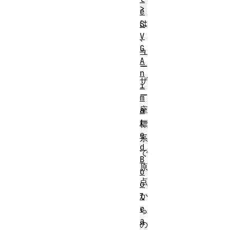
>
e
は
S
V
、
G
ユ
A
ー
n
ザ
i
ー
m
座
a
t
標
e
系
d
で
B
原
o
点
o
か
l
e
ら
a
の