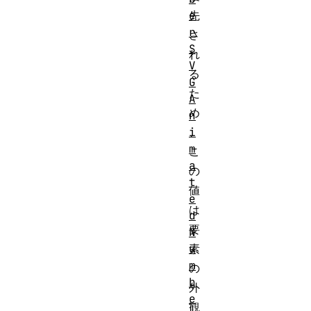
e
先
r
さ
S
れ
V
る
G
た
A
め
n
i
、
m
こ
a
の
t
値
e
は
d
要
N
u
素
m
の
b
外
e
観