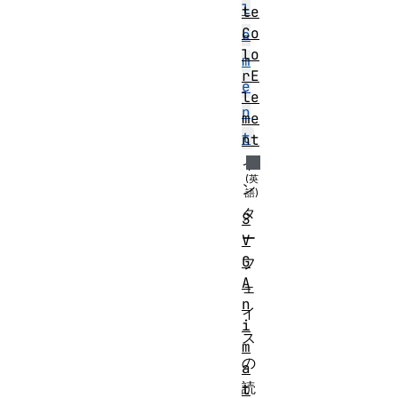
l
te
Co
e
lo
m
rE
e
le
n
me
t
nt
イ
ン
タ
S
ー
V
G
フ
A
ェ
n
イ
i
ス
m
の
a
読
t