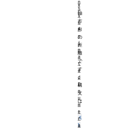
n
x
S
軸
V
方
G
向
A
n
の
i
距
m
離
a
で
t
す
e
。
d
E
構
n
文
u
は
m
、
e
<
r
a
l