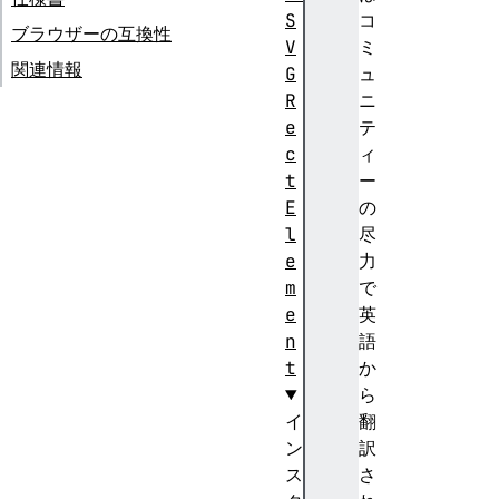
S
コ
ブラウザーの互換性
V
ミ
関連情報
G
ュ
R
ニ
e
テ
c
ィ
t
ー
E
の
l
尽
e
力
m
で
e
英
n
語
t
か
ら
イ
翻
ン
訳
ス
さ