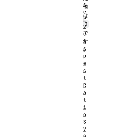
s
値
e
は
r
0
v
で
e
A
す
s
。
p
e
c
t
R
a
t
i
o
S
V
G