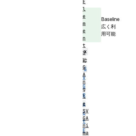
E
l
e
Baseline
m
広く利
e
用可能
n
t
x
S
V
は
G
S
A
V
n
G
g
R
l
e
e
SV
c
GA
t
ni
E
ma