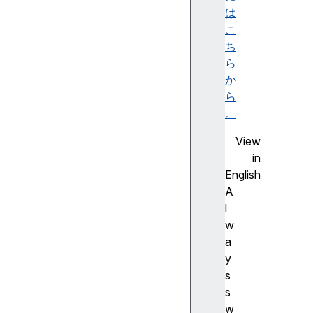
は
y
こ
E
ち
l
ら
e
か
m
ら
e
。
n
t
View
S
in
V
English
G
A
G
l
r
w
a
a
p
y
h
s
i
s
c
w