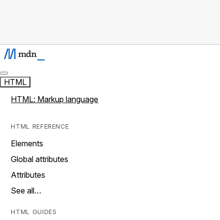
HTML
HTML: Markup language
HTML REFERENCE
Elements
Global attributes
Attributes
See all…
HTML GUIDES