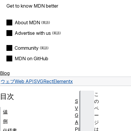
Get to know MDN better
About MDN
Advertise with us
Community
MDN on GitHub
Blog
ウェブ
Web API
SVGRectElement
x
こ
目次
S
の
V
ペ
値
G
ー
例
A
ジ
PI
は
仕様書