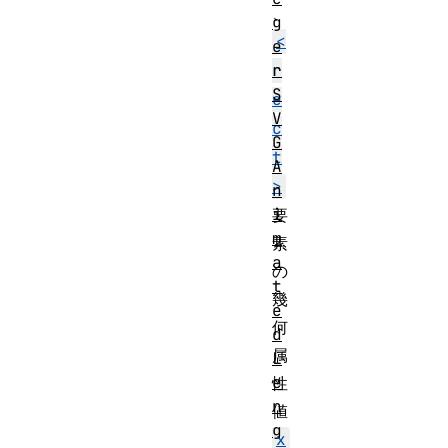
、
g
<
e
r
r
S
e
V
c
G
t
A
>
n
i
要
m
素
a
の
t
幾
e
何
d
属
L
e
性
n
値
g
x