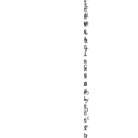
t
を
h
反
S
映
V
G
し
A
ま
n
す
i
。
m
C
a
S
t
e
S
d
の
L
プ
e
ロ
n
パ
g
テ
t
h
ィ