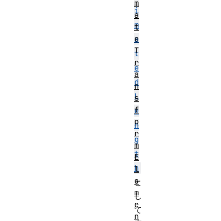
m
i
a
m
t
e
a
T
t
r
e
a
d
n
L
s
f
e
o
n
r
g
m
t
E
h
l
e
と
m
し
e
て
n