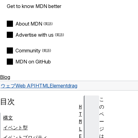
Get to know MDN better
About MDN
Advertise with us
Community
MDN on GitHub
Blog
ウェブ
Web API
HTMLElement
drag
こ
目次
H
の
T
ペ
構文
M
ー
イベント型
L
ジ
E
は
イベントプロパティ