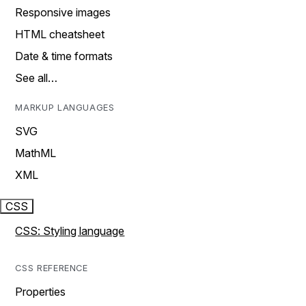
Responsive images
HTML cheatsheet
Date & time formats
See all…
MARKUP LANGUAGES
SVG
MathML
XML
CSS
CSS: Styling language
CSS REFERENCE
Properties