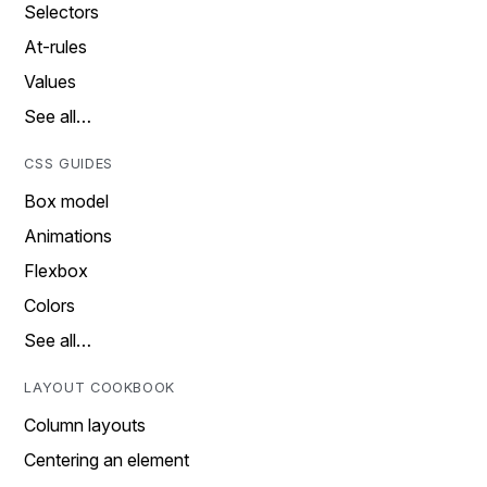
Selectors
At-rules
Values
See all…
CSS GUIDES
Box model
Animations
Flexbox
Colors
See all…
LAYOUT COOKBOOK
Column layouts
Centering an element