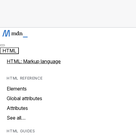
HTML
HTML: Markup language
HTML REFERENCE
Elements
Global attributes
Attributes
See all…
HTML GUIDES