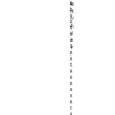
t
能
h
性
o
が
u
あ
t
り
e
r
ま
T
す
e
。
x
t
p
o
p
o
v
e
r
s