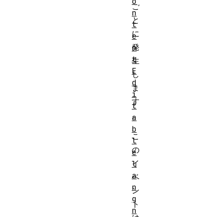
o
ご
n
と
t
に
e
発
n
t
生
E
し
d
ま
i
す
t
。
a
b
こ
l
の
e
イ
l
a
ベ
n
ン
g
ト
n