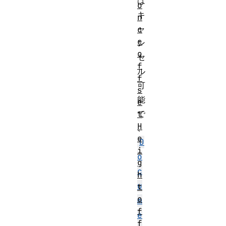
は
o
キ
n
ャ
c
e
ン
o
セ
f
ル
f
可
s
能
e
で
t
H
、
e
D
i
o
g
c
h
u
t
o
m
f
e
f