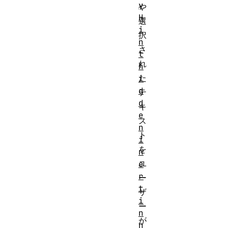
y
や
H
選
i
択
n
さ
t
れ
h
た
i
d
テ
d
キ
e
ス
n
ト
i
を
n
ユ
e
r
ー
t
ザ
i
ー
n
が
n