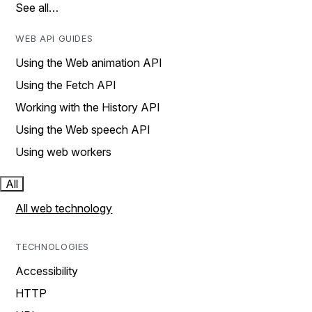
See all…
WEB API GUIDES
Using the Web animation API
Using the Fetch API
Working with the History API
Using the Web speech API
Using web workers
All
All web technology
TECHNOLOGIES
Accessibility
HTTP