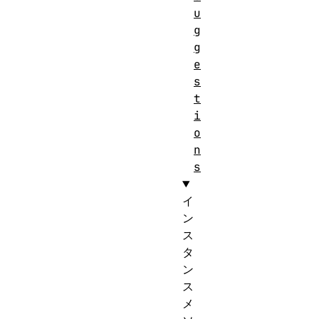
u
g
g
e
s
t
i
o
n
s
イ
ン
ス
タ
ン
ス
メ