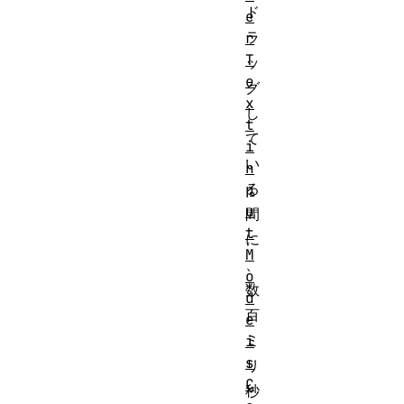
ド
e
ラ
r
T
ッ
e
グ
x
し
t
て
i
い
n
る
p
u
間
t
に
M
、
o
数
d
百
e
ミ
i
s
リ
C
秒