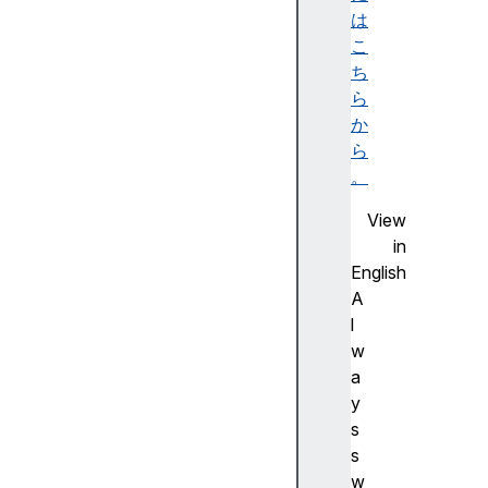
u
は
t
こ
e
ち
S
ら
t
か
y
ら
l
。
e
View
M
in
a
English
p
A
a
l
u
w
t
a
o
y
c
s
a
s
p
w