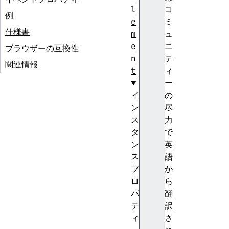
l
コ
例
e
ミ
仕様書
m
ュ
e
ニ
ブラウザーの互換性
n
テ
関連情報
t
ィ
ー
イ
の
ン
尽
ス
力
タ
で
ン
英
ス
語
プ
か
ロ
ら
パ
翻
テ
訳
ィ
さ