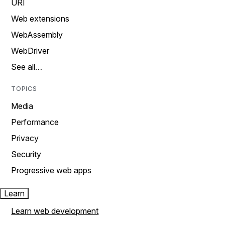
URI
Web extensions
WebAssembly
WebDriver
See all…
TOPICS
Media
Performance
Privacy
Security
Progressive web apps
Learn
Learn web development