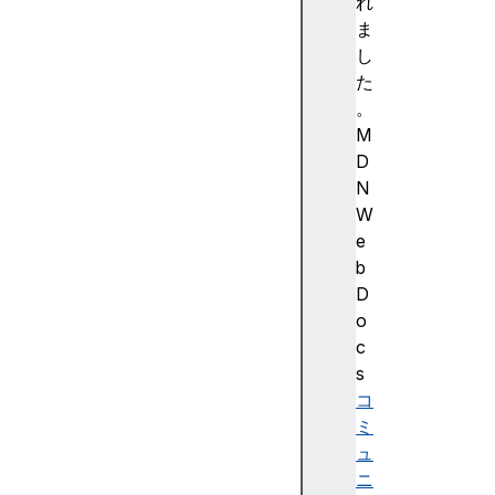
a
れ
c
ま
c
し
e
た
s
。
s
M
K
D
e
N
y
W
a
e
c
b
c
D
e
o
s
c
s
s
K
コ
e
ミ
y
ュ
L
ニ