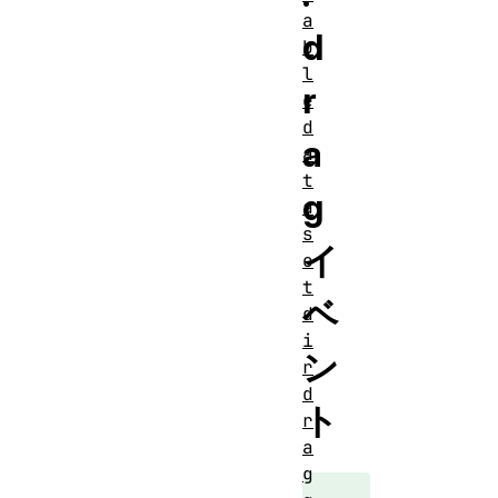
a
d
b
l
r
e
d
a
a
t
g
a
s
イ
e
t
ベ
d
i
ン
r
d
ト
r
a
g