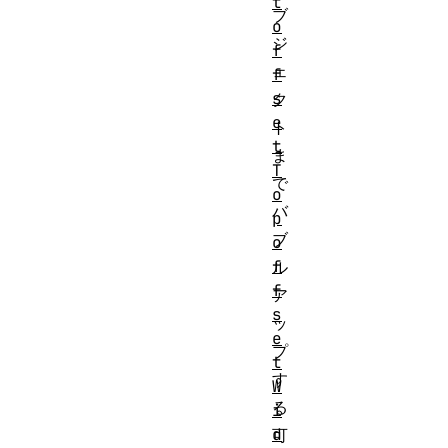
t
ブ
o
ジ
f
ェ
f
s
ク
e
ト
t
ま
T
で
o
バ
p
ブ
o
f
ル
f
ア
s
ッ
e
プ
t
す
W
る
i
d
可