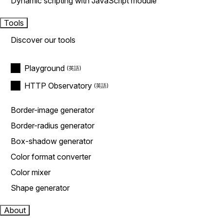
Dynamic scripting with JavaScript module
Tools
Discover our tools
Playground
HTTP Observatory
Border-image generator
Border-radius generator
Box-shadow generator
Color format converter
Color mixer
Shape generator
About