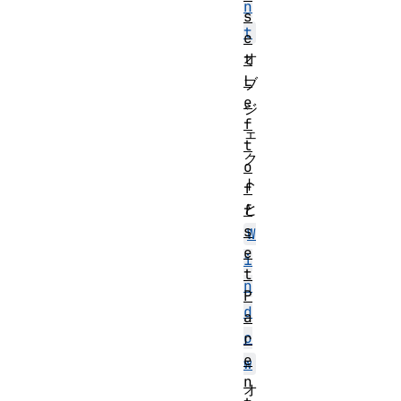
n
s
t
e
オ
t
L
ブ
e
ジ
f
ェ
t
ク
o
ト
f
と
f
s
W
e
i
t
n
P
d
a
o
r
e
w
n
オ