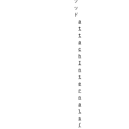
ソ
ッ
ド
a
t
t
a
c
h
I
n
t
e
r
n
a
l
s
(