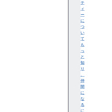
a
テ
b
ィ
e
ー
l
に
an
つ
ch
い
or
て
El
も
em
っ
en
と
t
知
り
、
a
仲
t
間
t
に
r
な
i
る
b
に