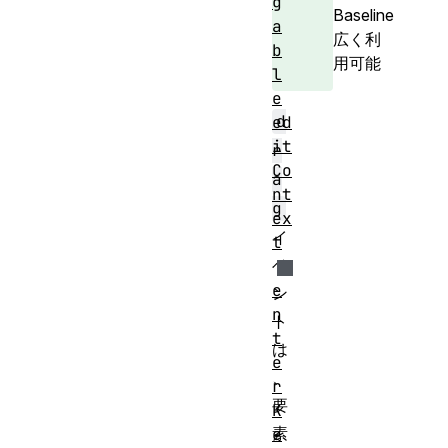
g
Baseline
a
広く利
b
用可能
l
e
d
ed
it
r
Co
a
nt
g
ex
イ
t
ベ
e
ン
n
ト
t
は
e
、
r
要
K
素
e