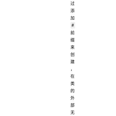
过
添
加
#
前
缀
来
创
建
，
在
类
的
外
部
无