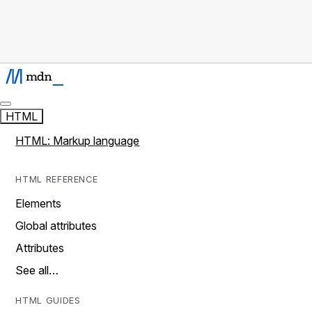
HTML
HTML: Markup language
HTML REFERENCE
Elements
Global attributes
Attributes
See all…
HTML GUIDES