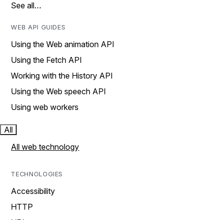
See all…
WEB API GUIDES
Using the Web animation API
Using the Fetch API
Working with the History API
Using the Web speech API
Using web workers
All
All web technology
TECHNOLOGIES
Accessibility
HTTP