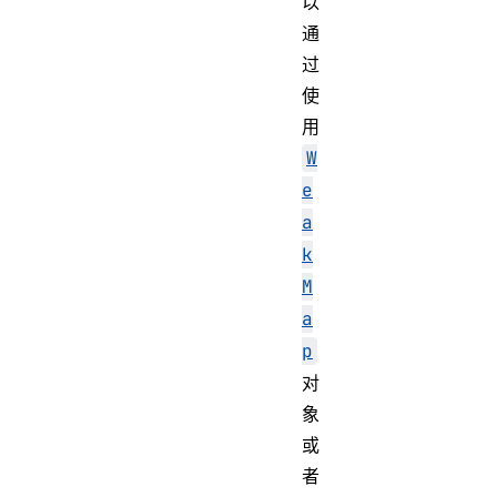
以
通
过
使
用
W
e
a
k
M
a
p
对
象
或
者