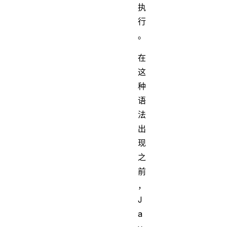
执
行
。
在
这
种
语
法
出
现
之
前
，
J
a