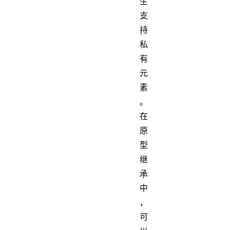
生
支
持
私
有
元
素
。
在
原
型
继
承
中
，
可