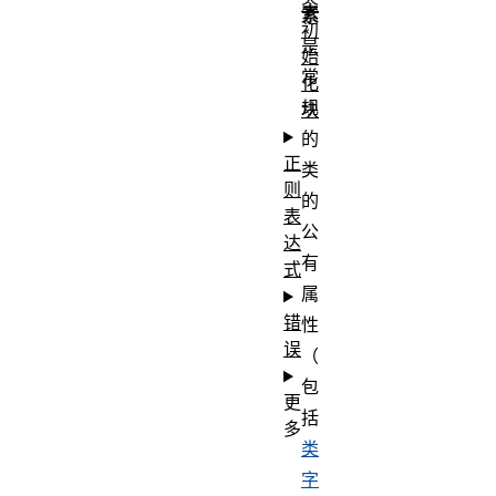
态
素
初
是
始
常
化
规
块
的
正
类
则
的
表
公
达
有
式
属
错
性
误
（
包
更
括
多
类
字