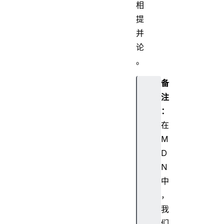
相
提
并
论
。
备
注
：
在
M
D
N
中
，
我
们