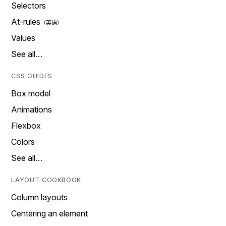
Selectors
At-rules
Values
See all…
CSS GUIDES
Box model
Animations
Flexbox
Colors
See all…
LAYOUT COOKBOOK
Column layouts
Centering an element