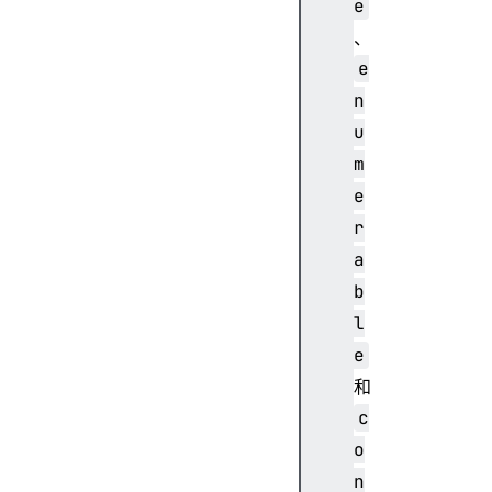
e
、
e
n
u
m
e
r
a
b
l
e
和
c
o
n