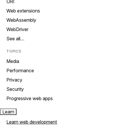
URI
Web extensions
WebAssembly
WebDriver
See all…
TOPICS
Media
Performance
Privacy
Security
Progressive web apps
Learn
Learn web development