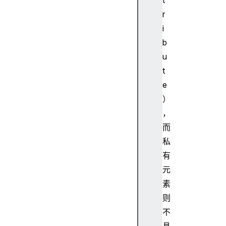
t
r
i
b
u
t
e
）
，
而
私
有
元
素
则
不