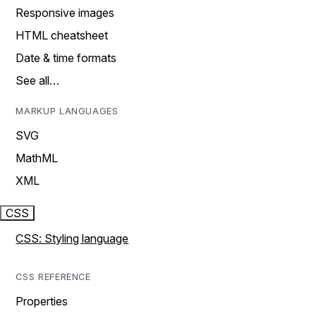
Responsive images
HTML cheatsheet
Date & time formats
See all…
MARKUP LANGUAGES
SVG
MathML
XML
CSS
CSS: Styling language
CSS REFERENCE
Properties