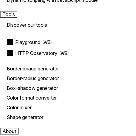
Dynamic scripting with JavaScript module
Tools
Discover our tools
Playground
HTTP Observatory
Border-image generator
Border-radius generator
Box-shadow generator
Color format converter
Color mixer
Shape generator
About