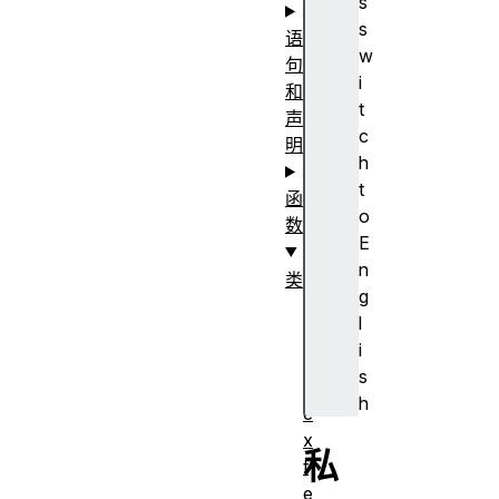
s
s
语
w
句
i
和
t
声
c
明
h
t
函
o
数
E
n
类
g
构
l
造
i
函
s
数
h
e
x
私
t
e