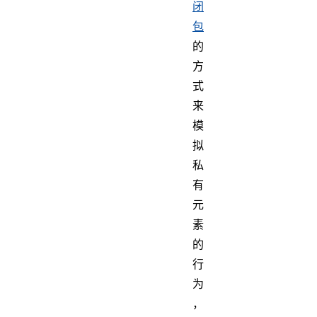
闭
包
的
方
式
来
模
拟
私
有
元
素
的
行
为
，