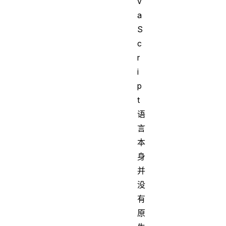
v
a
S
c
r
i
p
t
语
言
本
身
并
没
有
原