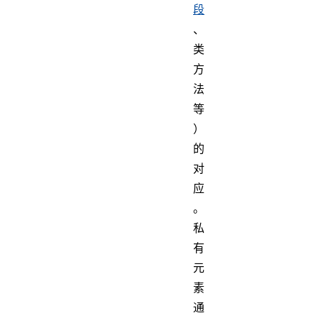
段
、
类
方
法
等
）
的
对
应
。
私
有
元
素
通