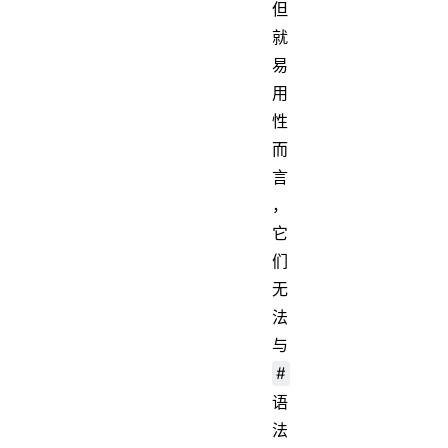
但
就
易
用
性
而
言
，
它
们
无
法
与
#
语
法