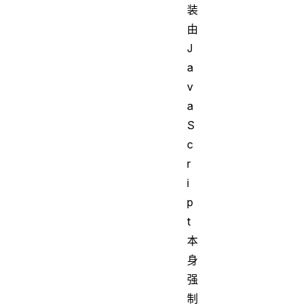
装
由
J
a
v
a
S
c
r
i
p
t
本
身
强
制