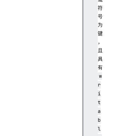
符
号
为
键
，
且
具
有
w
r
i
t
a
b
l