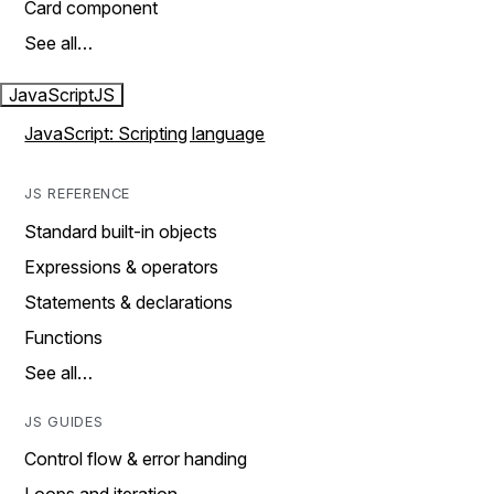
Card component
See all…
JavaScript
JS
JavaScript: Scripting language
JS REFERENCE
Standard built-in objects
Expressions & operators
Statements & declarations
Functions
See all…
JS GUIDES
Control flow & error handing