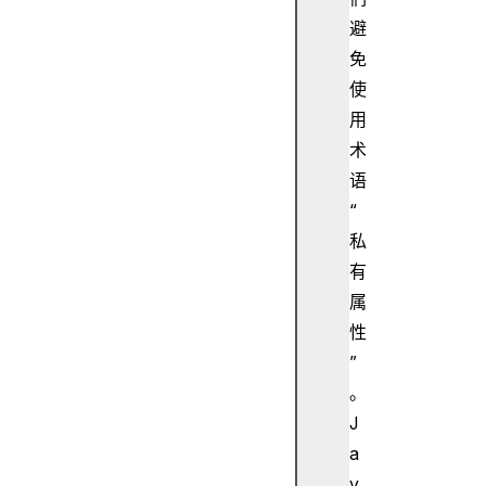
避
免
使
用
术
语
“
私
有
属
性
”
。
J
a
v