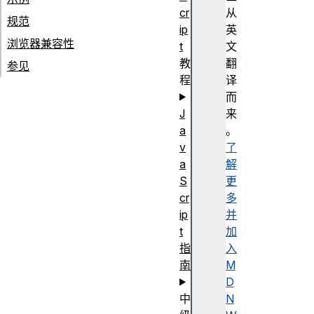
cr
从
规范
ip
英
浏览器兼容性
t
文
教
翻
参见
程
译
而
J
来
a
。
v
了
a
解
S
更
cr
多
ip
并
t
加
指
入
南
M
D
中
N