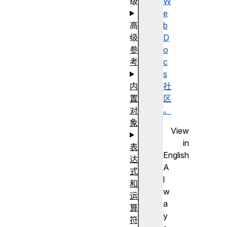
级
W
e
高
b
级
D
参
o
考
c
s
内
社
置
区
对
。
象
View
in
表
English
达
A
式
l
和
w
运
a
算
y
符