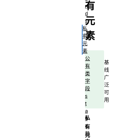
有
n
d
元
s
私
素
有
元
素
公
基
有
线
类
广
字
泛
段
可
s
用
t
a
私
ti
c
有
静
元