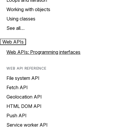
Loops and iteration
Working with objects
Using classes
See all…
Web APIs
Web APIs: Programming interfaces
WEB API REFERENCE
File system API
Fetch API
Geolocation API
HTML DOM API
Push API
Service worker API