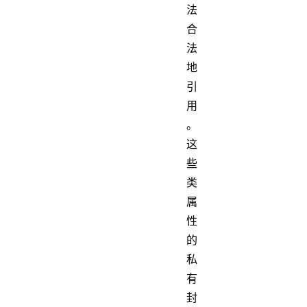
法
合
法
地
引
用
。
这
些
类
属
性
的
私
有
封