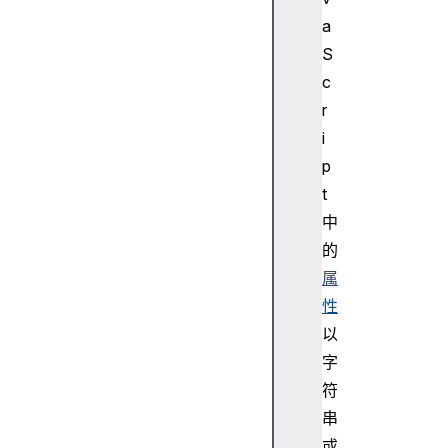
a
S
c
r
i
p
t
中
的
属
性
以
字
符
串
或