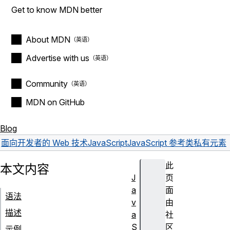
Get to know MDN better
About MDN
Advertise with us
Community
MDN on GitHub
Blog
面向开发者的 Web 技术
JavaScript
JavaScript 参考
类
私有元素
此
本文内容
J
页
a
面
语法
v
由
描述
a
社
S
区
示例