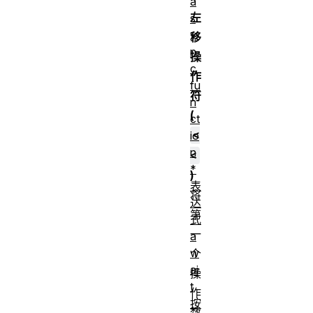
a
左
s
y
移
n
操
c
作
fu
符
n
(
ct
<
io
n
<
*
)
表
将
达
第
式
一
a
w
个
ai
操
t
作
按
数