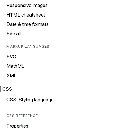
Responsive images
HTML cheatsheet
Date & time formats
See all…
MARKUP LANGUAGES
SVG
MathML
XML
CSS
CSS: Styling language
CSS REFERENCE
Properties