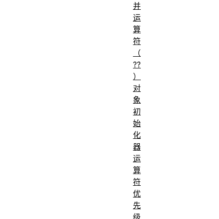
并
运
算
符
（
??
）
对
象
初
始
化
器
运
算
符
优
先
级