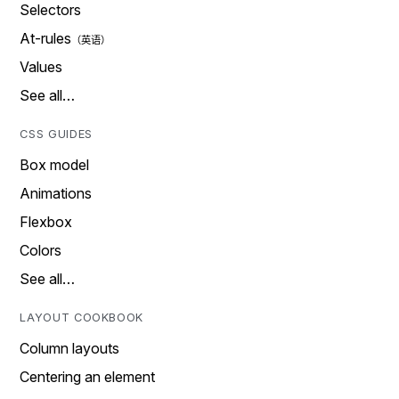
Selectors
At-rules
Values
See all…
CSS GUIDES
Box model
Animations
Flexbox
Colors
See all…
LAYOUT COOKBOOK
Column layouts
Centering an element