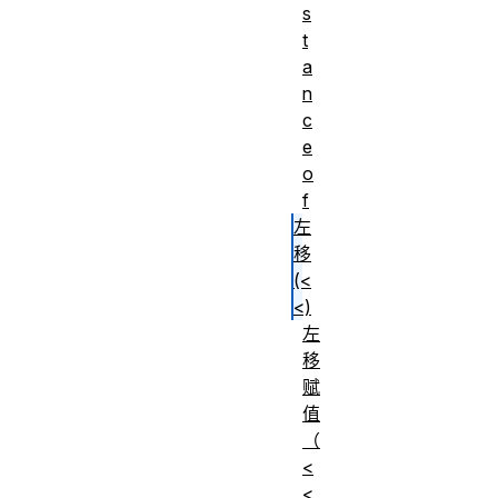
s
t
a
n
c
e
o
f
左
移
(<
<)
左
移
赋
值
（
<
<