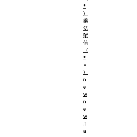
*
）
乘
法
赋
值
（
*
=
）
n
e
w
n
e
w
.t
a