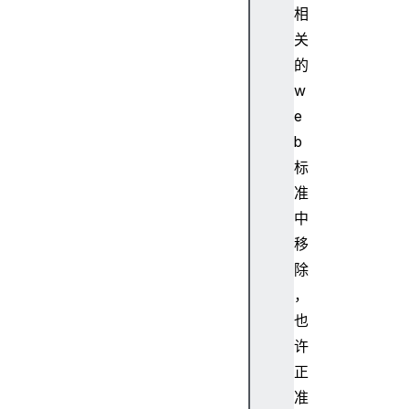
相
关
的
w
e
b
标
准
中
移
除
，
也
许
正
准