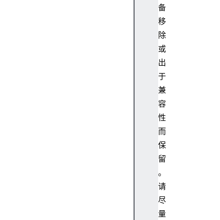
备
移
除
或
出
于
兼
容
性
而
保
留
。
请
尽
量