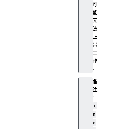
可
能
无
法
正
常
工
作
。
备
注
：
u
n
e