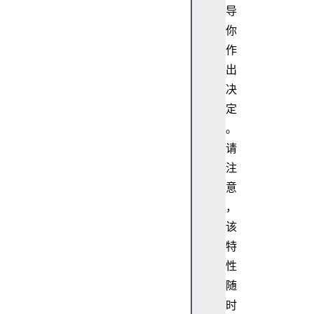
导
你
作
出
决
定
。
请
注
意
，
该
特
性
随
时