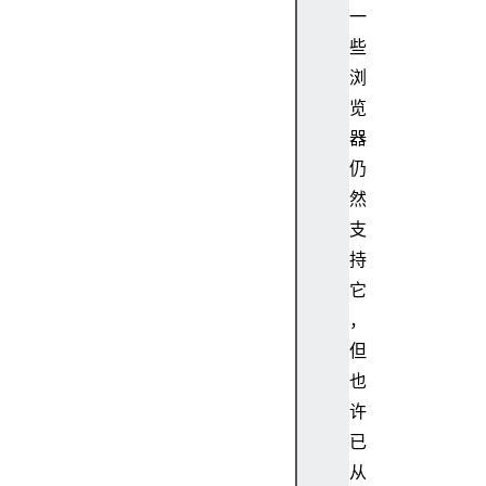
一
些
浏
览
器
仍
然
支
持
它
，
但
也
许
已
从