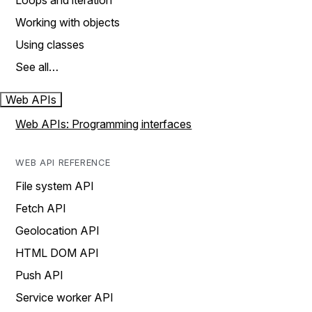
Loops and iteration
Working with objects
Using classes
See all…
Web APIs
Web APIs: Programming interfaces
WEB API REFERENCE
File system API
Fetch API
Geolocation API
HTML DOM API
Push API
Service worker API