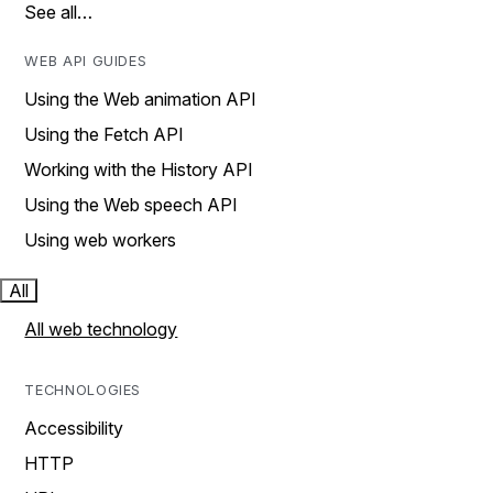
See all…
WEB API GUIDES
Using the Web animation API
Using the Fetch API
Working with the History API
Using the Web speech API
Using web workers
All
All web technology
TECHNOLOGIES
Accessibility
HTTP