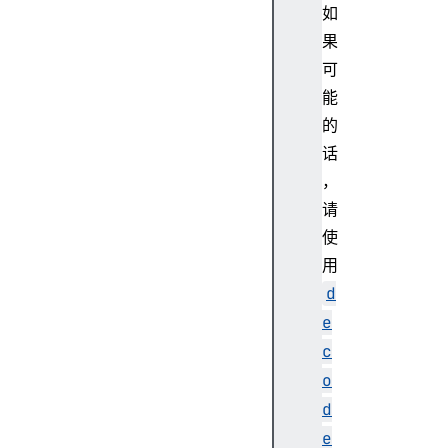
如
果
可
能
的
话
，
请
使
用
d
e
c
o
d
e