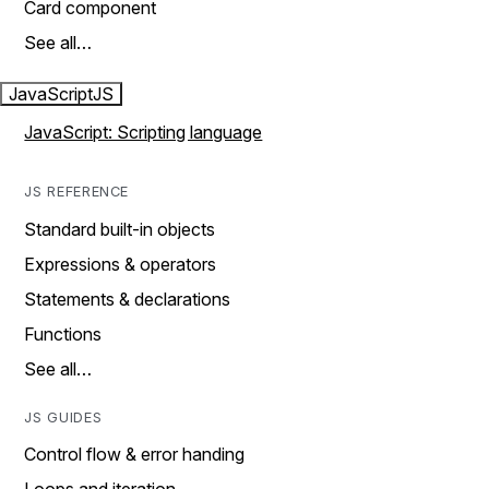
Card component
See all…
JavaScript
JS
JavaScript: Scripting language
JS REFERENCE
Standard built-in objects
Expressions & operators
Statements & declarations
Functions
See all…
JS GUIDES
Control flow & error handing