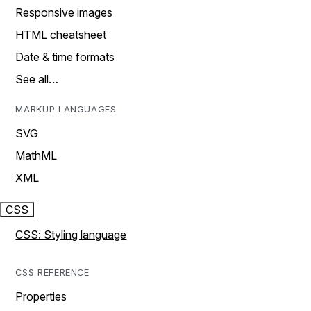
Responsive images
HTML cheatsheet
Date & time formats
See all…
MARKUP LANGUAGES
SVG
MathML
XML
CSS
CSS: Styling language
CSS REFERENCE
Properties