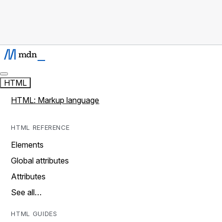
HTML
HTML: Markup language
HTML REFERENCE
Elements
Global attributes
Attributes
See all…
HTML GUIDES