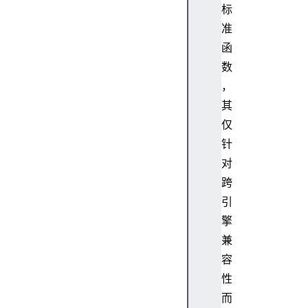
标
准
函
数
，
其
仅
针
对
跨
引
擎
兼
容
性
而