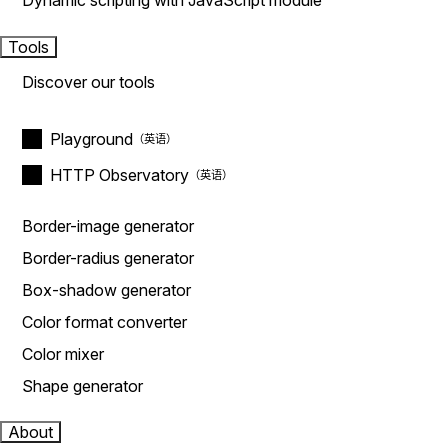
Dynamic scripting with JavaScript module
Tools
Discover our tools
Playground
HTTP Observatory
Border-image generator
Border-radius generator
Box-shadow generator
Color format converter
Color mixer
Shape generator
About