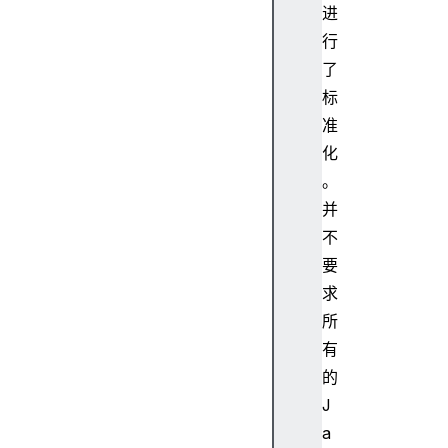
进
行
了
标
准
化
。
并
不
要
求
所
有
的
J
a