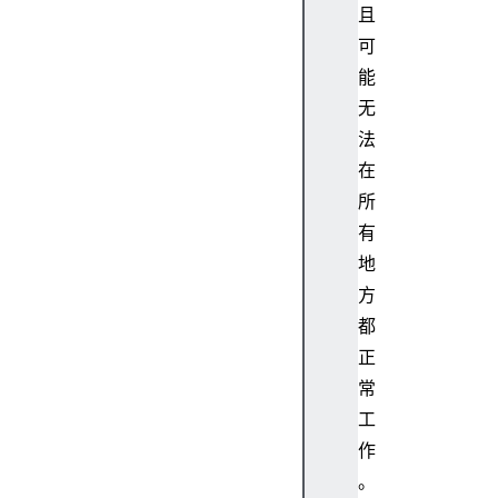
且
可
能
无
法
在
所
有
地
方
都
正
常
工
作
。