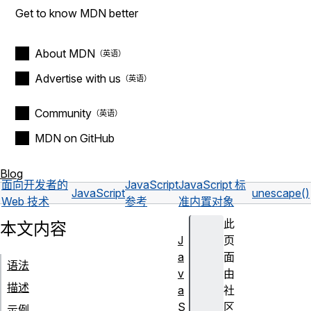
Get to know MDN better
About MDN
Advertise with us
Community
MDN on GitHub
Blog
面向开发者的
JavaScript
JavaScript 标
JavaScript
unescape()
Web 技术
参考
准内置对象
此
本文内容
J
页
a
面
语法
v
由
描述
a
社
S
区
示例