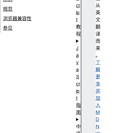
cr
从
规范
ip
英
浏览器兼容性
t
文
教
翻
参见
程
译
而
J
来
a
。
v
了
a
解
S
更
cr
多
ip
并
t
加
指
入
南
M
D
中
N