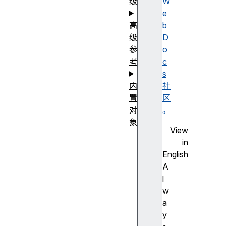
级
W
e
高
b
级
D
参
o
考
c
s
内
社
置
区
对
。
象
View
in
English
A
l
w
a
y