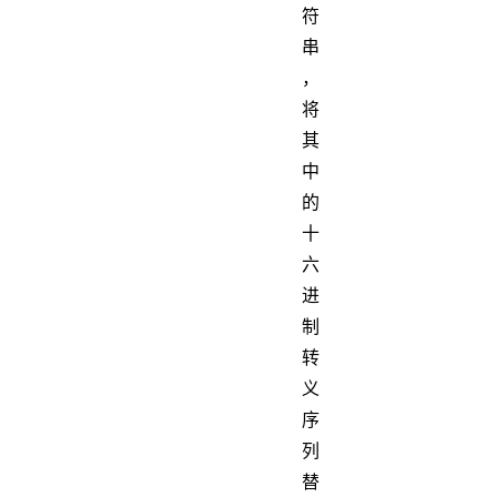
符
串
，
将
其
中
的
十
六
进
制
转
义
序
列
替