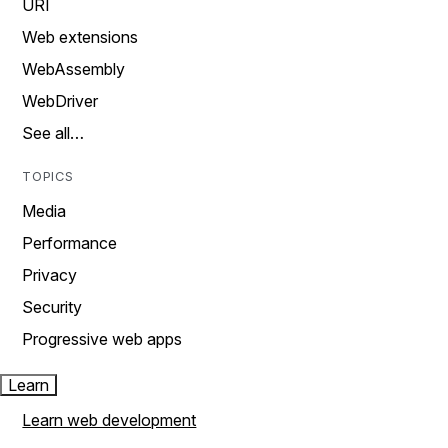
URI
Web extensions
WebAssembly
WebDriver
See all…
TOPICS
Media
Performance
Privacy
Security
Progressive web apps
Learn
Learn web development