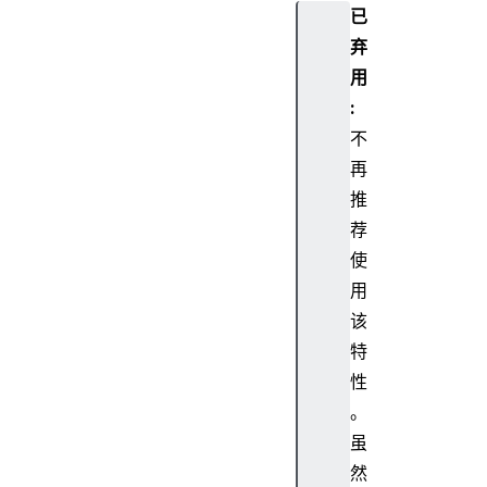
已
弃
用
:
不
再
推
荐
使
用
该
特
性
。
虽
然