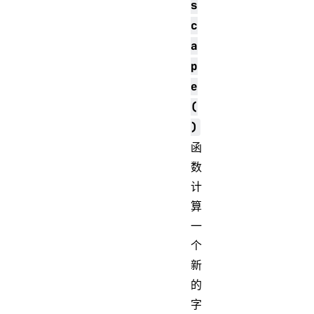
s
c
a
p
e
(
)
函
数
计
算
一
个
新
的
字