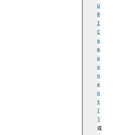
U
R
I
C
o
m
p
o
n
e
n
t
(
)
或