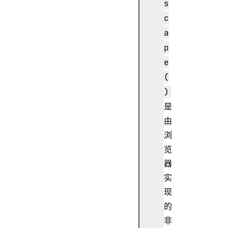
s
c
a
p
e
(
)
是
由
浏
览
器
实
现
的
非