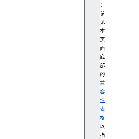
；
参
见
本
页
面
底
部
的
兼
容
性
表
格
以
指