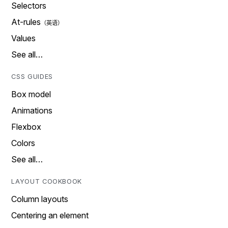
Selectors
At-rules
Values
See all…
CSS GUIDES
Box model
Animations
Flexbox
Colors
See all…
LAYOUT COOKBOOK
Column layouts
Centering an element