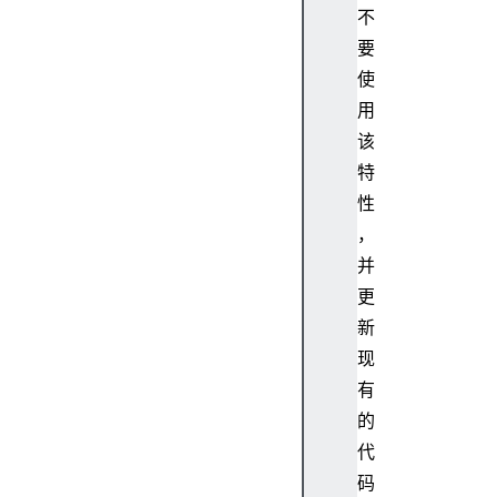
不
要
使
用
该
特
性
，
并
更
新
现
有
的
代
码