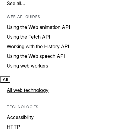
See all…
WEB API GUIDES
Using the Web animation API
Using the Fetch API
Working with the History API
Using the Web speech API
Using web workers
All
All web technology
TECHNOLOGIES
Accessibility
HTTP