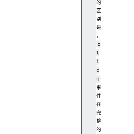
的
区
a
r
别
i
是
a
，
C
c
o
l
l
I
i
n
c
d
k
e
事
x
件
在
完
a
整
r
的
i