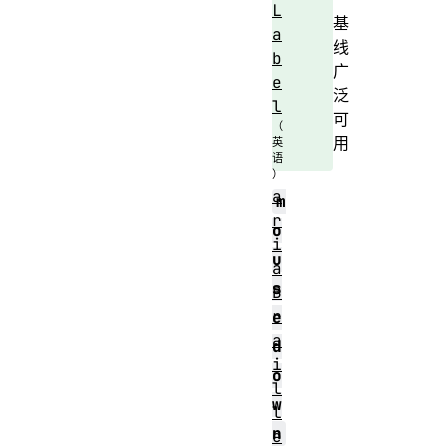
L
基
a
线
b
广
e
泛
l
可
用
a
m
r
o
i
u
a
s
B
r
e
a
d
i
o
l
w
l
n
e