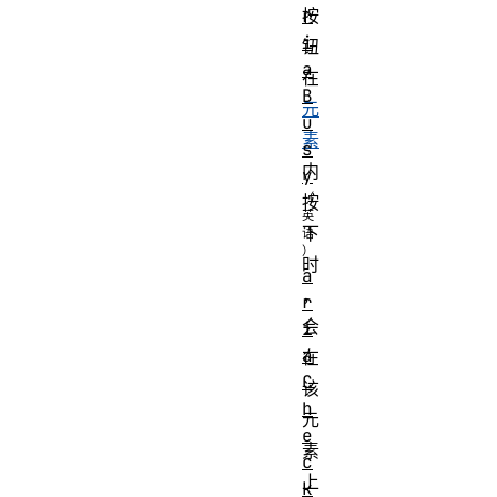
r
按
i
钮
a
在
B
元
u
素
s
内
y
按
下
时
a
，
r
会
i
a
在
C
该
h
元
e
素
c
上
k