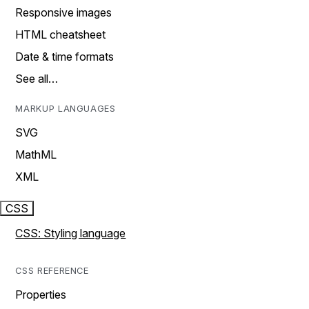
Responsive images
HTML cheatsheet
Date & time formats
See all…
MARKUP LANGUAGES
SVG
MathML
XML
CSS
CSS: Styling language
CSS REFERENCE
Properties