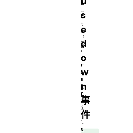
u
p
l
s
e
t
e
e
d
o
a
r
w
i
a
n
B
r
事
a
i
件
l
l
e