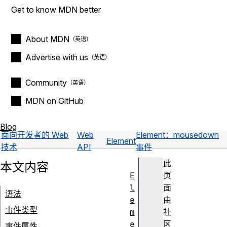
Get to know MDN better
About MDN
Advertise with us
Community
MDN on GitHub
Blog
面向开发者的 Web
Web
Element：mousedown
Element
技术
API
事件
此
本文内容
E
页
l
面
语法
e
由
事件类型
m
社
e
区
事件属性