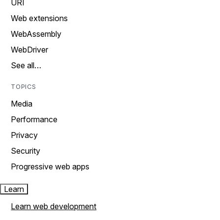
URI
Web extensions
WebAssembly
WebDriver
See all…
TOPICS
Media
Performance
Privacy
Security
Progressive web apps
Learn
Learn web development