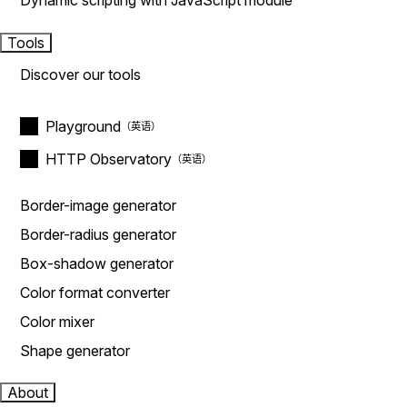
Dynamic scripting with JavaScript module
Tools
Discover our tools
Playground
HTTP Observatory
Border-image generator
Border-radius generator
Box-shadow generator
Color format converter
Color mixer
Shape generator
About