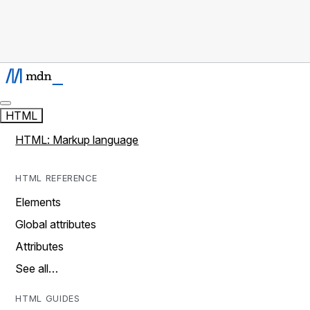
HTML
HTML: Markup language
HTML REFERENCE
Elements
Global attributes
Attributes
See all…
HTML GUIDES