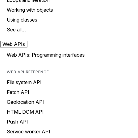
Loops and iteration
Working with objects
Using classes
See all…
Web APIs
Web APIs: Programming interfaces
WEB API REFERENCE
File system API
Fetch API
Geolocation API
HTML DOM API
Push API
Service worker API