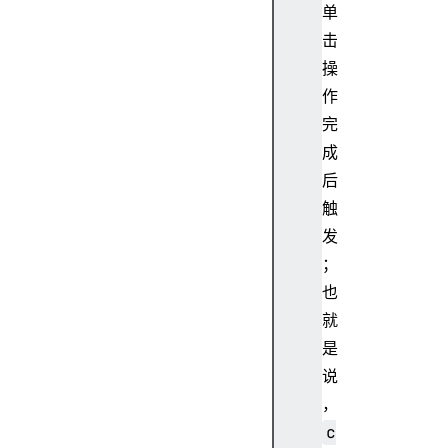
单
a
C
击
o
操
l
作
I
完
n
成
d
后
e
x
触
T
发
e
；
x
也
t
就
是
说
a
，
r
c
i