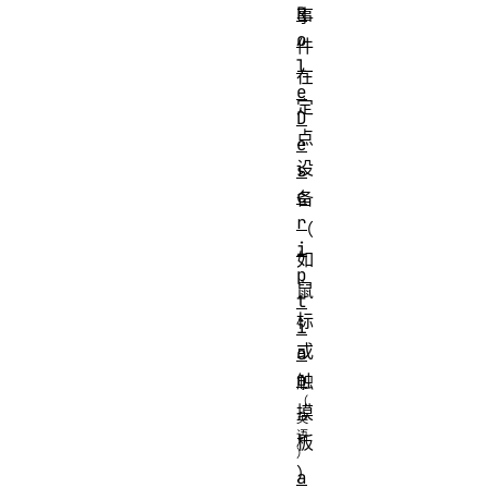
R
事
o
件
l
在
e
定
D
点
e
设
s
c
备
r
（
i
如
p
鼠
t
标
i
或
o
n
触
摸
板
）
a