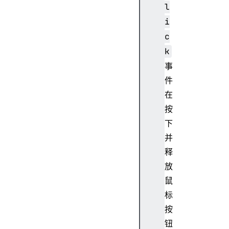
l
a
C
i
o
c
l
k
S
事
p
件
a
n
在
按
下
并
a
释
r
i
放
a
鼠
C
标
o
按
n
钮
t