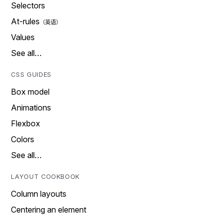
Selectors
At-rules
Values
See all…
CSS GUIDES
Box model
Animations
Flexbox
Colors
See all…
LAYOUT COOKBOOK
Column layouts
Centering an element