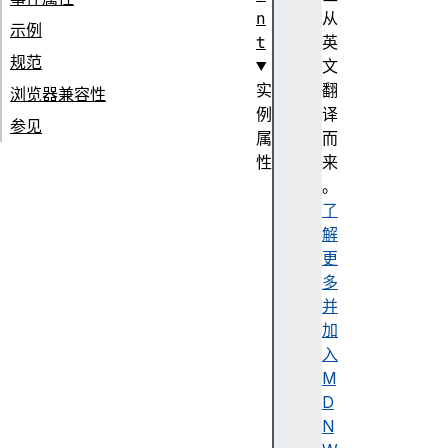
n
从
示例
t
英
规范
文
实
翻
浏览器兼容性
例
译
参见
属
而
性
来
ac
。
ti
了
ve
解
Vi
更
ew
多
Tr
并
an
加
si
入
ti
M
on
D
N