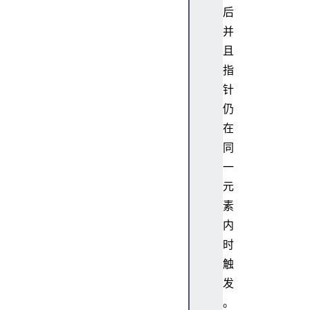
后
r
o
并
l
且
s
指
E
针
l
仍
e
在
m
e
同
n
一
t
元
s
素
内
时
a
触
r
发
i
。
a