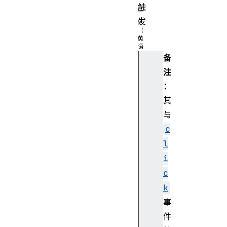
触
e
d
发
。
备
a
注
r
：
i
其
a
C
与
o
c
l
l
C
i
o
c
u
n
k
t
事
件