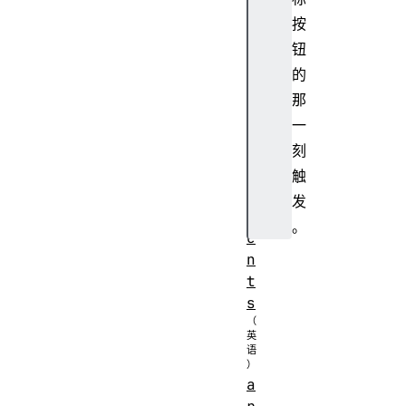
i
按
b
钮
e
的
d
那
B
一
y
E
刻
l
触
e
发
m
。
e
n
t
s
a