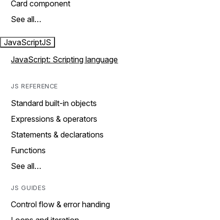
Card component
See all…
JavaScript
JS
JavaScript: Scripting language
JS REFERENCE
Standard built-in objects
Expressions & operators
Statements & declarations
Functions
See all…
JS GUIDES
Control flow & error handing