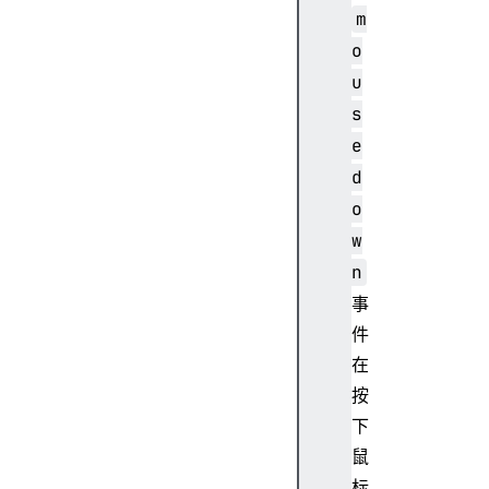
m
C
u
o
r
u
r
s
e
e
n
d
t
o
w
n
a
r
事
i
件
a
在
D
按
e
下
s
鼠
c
r
标