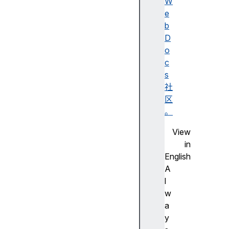
W
e
b
a
D
r
o
i
c
a
s
A
社
c
区
t
。
i
View
v
in
e
English
D
A
e
l
s
w
c
a
e
y
n