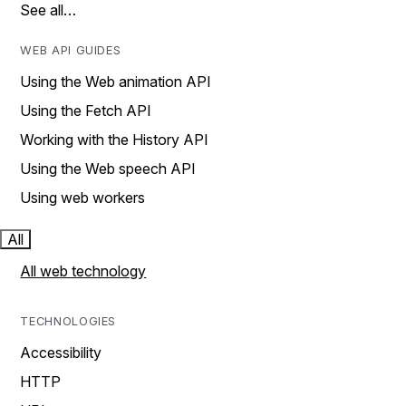
See all…
WEB API GUIDES
Using the Web animation API
Using the Fetch API
Working with the History API
Using the Web speech API
Using web workers
All
All web technology
TECHNOLOGIES
Accessibility
HTTP