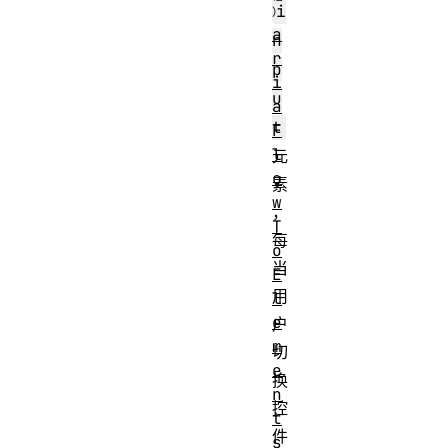
i
a
n
r
p
i
u
a
t
F
l
元
o
素
w
，
T
每
o
当
E
用
l
e
户
m
切
e
换
n
控
t
件
s