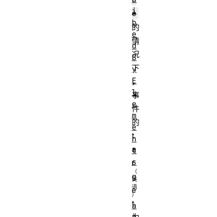
i
e
b
的
e
情
d
况
B
下
y
E
，
l
事
e
件
m
的
e
t
n
a
t
s
r
g
e
t
a