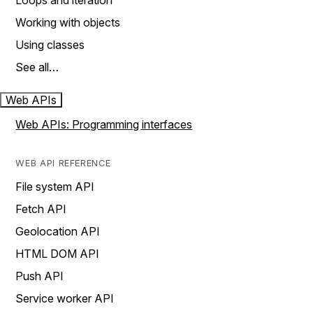
Loops and iteration
Working with objects
Using classes
See all…
Web APIs
Web APIs: Programming interfaces
WEB API REFERENCE
File system API
Fetch API
Geolocation API
HTML DOM API
Push API
Service worker API