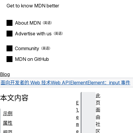
Get to know MDN better
About MDN
Advertise with us
Community
MDN on GitHub
Blog
面向开发者的 Web 技术
Web API
Element
Element：input 事件
此
本文内容
E
页
l
面
示例
e
由
属性
m
社
e
区
规范