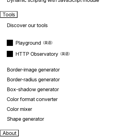
Dynamic scripting with JavaScript module
Tools
Discover our tools
Playground
HTTP Observatory
Border-image generator
Border-radius generator
Box-shadow generator
Color format converter
Color mixer
Shape generator
About