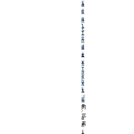
t
a
C
e
o
n
l
t
I
e
n
d
d
e
i
x
t
T
a
e
b
x
l
t
e
的
元
a
素
r
i
，