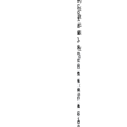
的
r
任
o
意
l
元
s
E
素
l
。
e
在
m
c
e
o
n
n
t
s
t
e
n
a
t
r
e
i
d
a