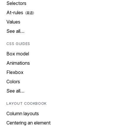
Selectors
At-rules
Values
See all…
CSS GUIDES
Box model
Animations
Flexbox
Colors
See all…
LAYOUT COOKBOOK
Column layouts
Centering an element