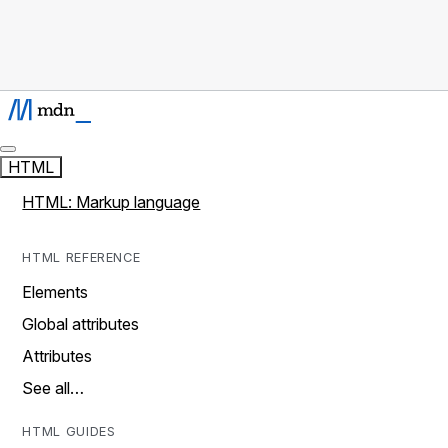
HTML
HTML: Markup language
HTML REFERENCE
Elements
Global attributes
Attributes
See all…
HTML GUIDES