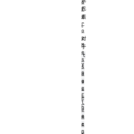
先
a
元
E
r
素
r
。
o
r
对
M
于
e
t
s
y
s
p
a
g
e
e
=
E
c
l
h
e
e
m
e
c
n
k