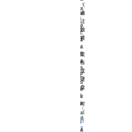
（
通
过
a
触
r
摸
i
a
、
H
鼠
a
标
s
或
P
键
o
盘
p
u
）
p
时
（
H
T
a