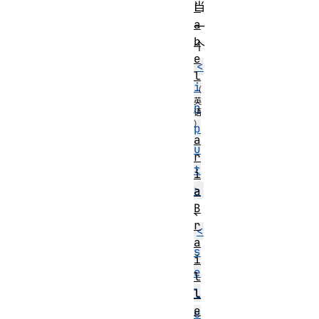
当
L
a
一
b
个
e
<
l
i
n
p
a
u
r
t
i
>
a
B
、
r
<
a
s
i
e
l
l
l
e
e