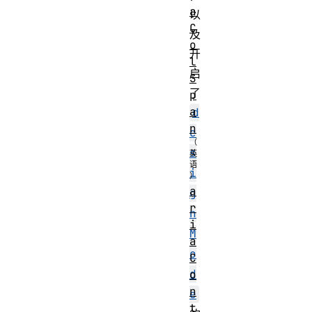
a
以
C
及
o
开
l
启
S
了
p
a
d
n
e
s
i
a
g
r
n
i
M
a
o
C
d
o
n
e
t