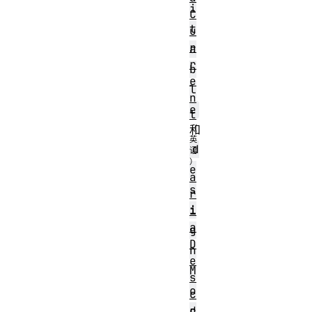
i
C
t
u
r
a
r
b
e
l
n
e
t
和
d
e
a
s
r
i
i
a
g
D
n
e
M
s
o
c
r
d