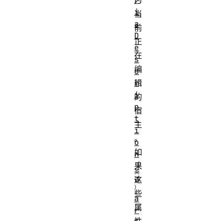
r
为
i
当
a
前
D
正
e
在
s
编
c
r
辑
i
的
p
宿
t
主
i
。
o
如
n
果
这
些
a
属
r