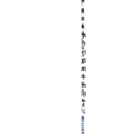
n
p
a
r
u
i
t
a
事
C
件
o
也
l
适
I
n
用
d
于
e
启
x
用
了
c
a
o
r
n
i