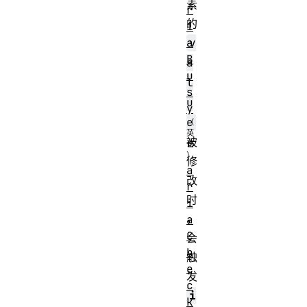
素
r
的
i
a
v
B
a
u
l
s
u
y
e
被
修
a
改
r
时
i
，
a
C
会
h
触
e
发
c
i
k