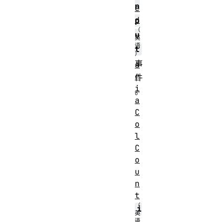
n
e
d
p
u
t
事
a
r
件
i
。
a
C
Bubbles
Yes
o
Cancelable
No
l
Interface
InputEv
C
Event
o
u
GlobalE
handler
n
property
t
i