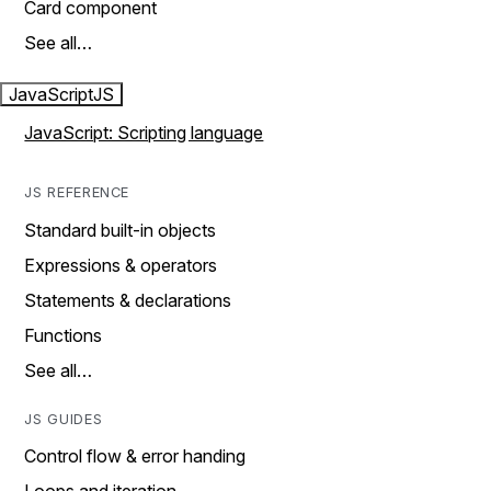
Card component
See all…
JavaScript
JS
JavaScript: Scripting language
JS REFERENCE
Standard built-in objects
Expressions & operators
Statements & declarations
Functions
See all…
JS GUIDES
Control flow & error handing