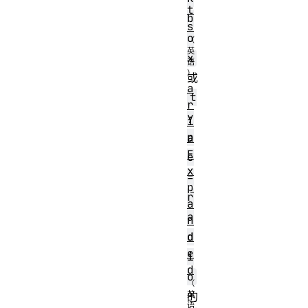
t
b
s
o
x
或
a
t
r
y
i
p
a
E
e
x
=
p
r
a
a
n
d
d
e
i
d
o
的