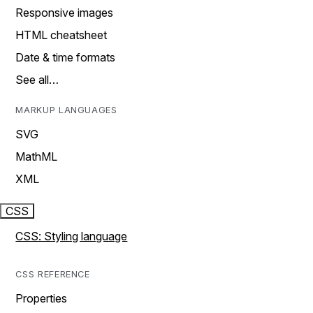
Responsive images
HTML cheatsheet
Date & time formats
See all…
MARKUP LANGUAGES
SVG
MathML
XML
CSS
CSS: Styling language
CSS REFERENCE
Properties