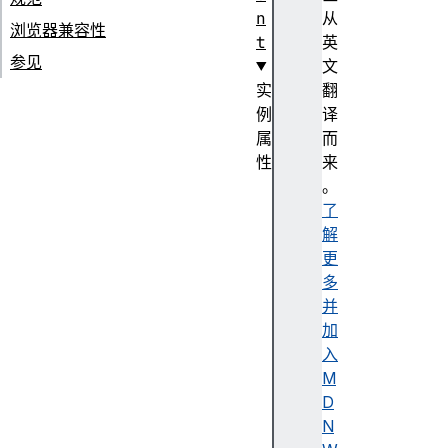
n
从
浏览器兼容性
t
英
参见
文
实
翻
例
译
属
而
性
来
ac
。
ti
了
ve
解
Vi
更
ew
多
Tr
并
an
加
si
入
ti
M
on
D
N