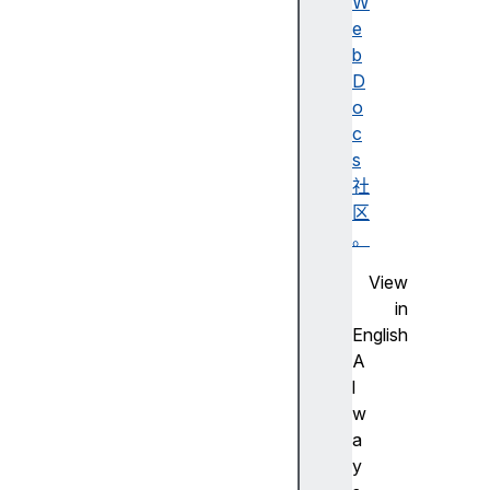
W
e
b
a
D
r
o
i
c
a
s
A
社
c
区
t
。
i
View
v
in
e
English
D
A
e
l
s
w
c
a
e
y
n