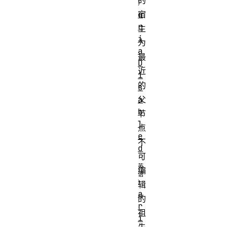
的
a
宿
r
主
i
为
a
最
D
近
i
的
s
a
父
b
节
l
点
e
不
d
可
编
辑
a
的
r
祖
i