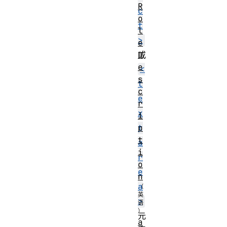
R
c
o
t
l
>
e
D
或
e
<
s
t
c
e
r
x
i
p
t
t
a
i
r
o
e
n
a
>
元
a