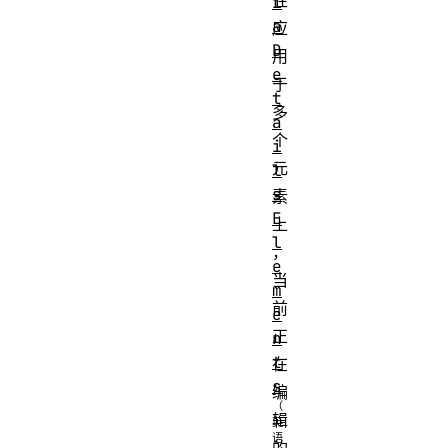
性
i
a
应
D
用
e
于
t
多
a
个
i
元
l
s
素
E
上
l
，
e
当
m
前
e
正
n
t
在
s
编
辑