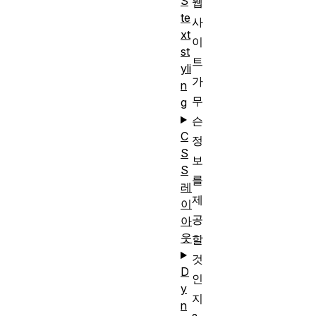
S
웹
te
사
xt
이
st
트
yli
가
n
무
g
슨
C
정
S
보
S
를
레
제
이
공
아
웃
할
것
D
인
y
지
n