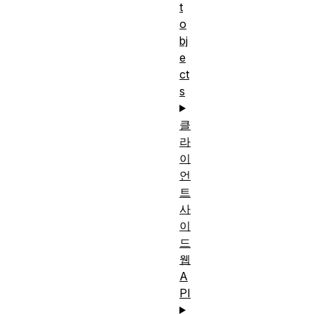
t
o
bj
e
ct
s
클
라
이
언
트
사
이
드
웹
A
PI