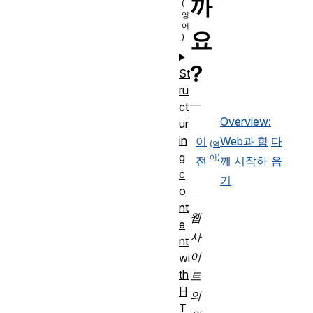
까
요
?
St
ru
ct
Overview:
ur
in
이
Web과 함
다
g
전
께 시작하
음
c
기
o
nt
웹
e
사
nt
이
wi
th
트
H
의
T