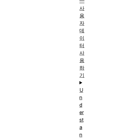
—
사
용
자
데
이
터
사
용
하
기
U
n
d
er
st
a
n