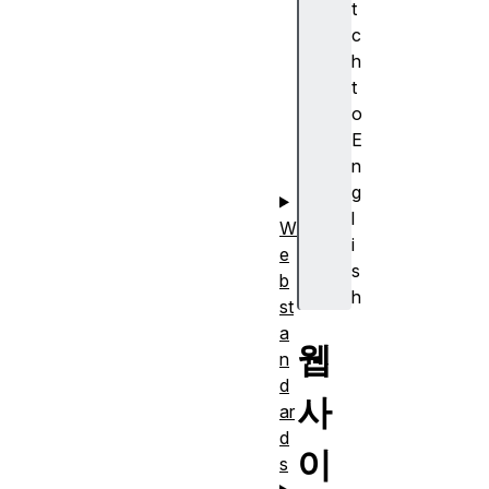
t
사
c
이
h
트
t
출
o
판
E
하
n
기
g
l
W
i
e
s
b
h
st
a
웹
n
d
사
ar
d
이
s