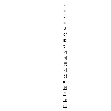
J
a
v
a
S
cr
ip
t
의
비
동
기
성
웹
F
or
m