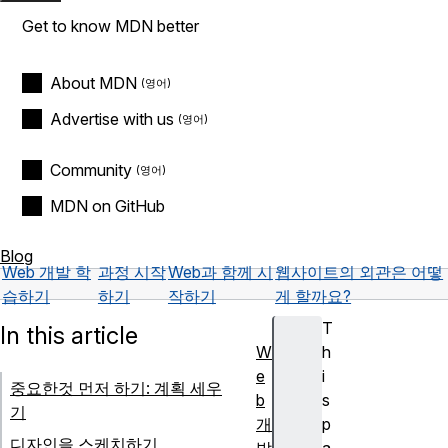
Get to know MDN better
About MDN
Advertise with us
Community
MDN on GitHub
Blog
Web 개발 학
과정 시작
Web과 함께 시
웹사이트의 외관은 어떻
습하기
하기
작하기
게 할까요?
T
In this article
W
h
e
i
중요한것 먼저 하기: 계획 세우
b
s
기
개
p
디자인을 스케치하기