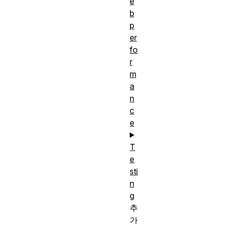
e
b
p
er
fo
r
m
a
n
c
e
T
e
sti
n
g
추
가