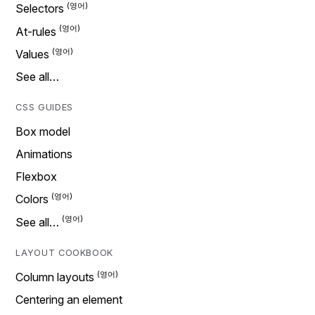
Selectors
At-rules
Values
See all…
CSS GUIDES
Box model
Animations
Flexbox
Colors
See all…
LAYOUT COOKBOOK
Column layouts
Centering an element