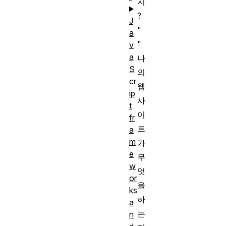
지
?
J
"
a
"
v
a
나
S
의
cr
웹
ip
사
t
이
fr
트
a
m
가
e
무
w
엇
or
을
ks
하
a
는
n