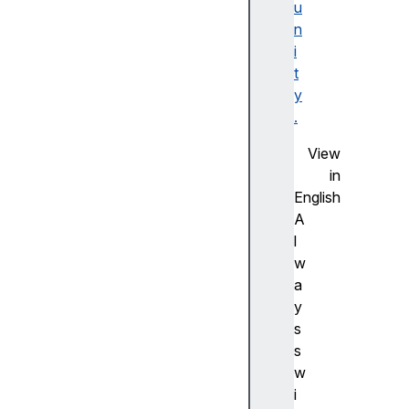
u
L
n
기
i
본
t
C
y
S
.
S
기
View
초
in
J
English
a
A
v
l
a
w
S
a
cr
y
ip
s
t
s
기
w
본
i
웹