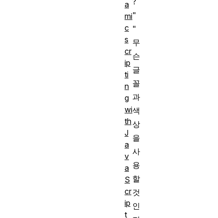
?
a
"
mi
c
"
s
무
cr
슨
ip
글
ti
꼴
n
과
g
wi
색
th
상
J
을
a
사
v
용
a
할
S
cr
것
ip
인
t