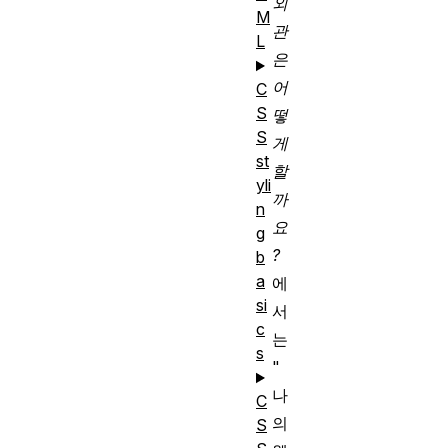
외
M
관
L
은
어
C
S
떻
S
게
st
할
yli
까
n
요
g
?
b
a
에
si
서
c
는
s
"
나
C
의
S