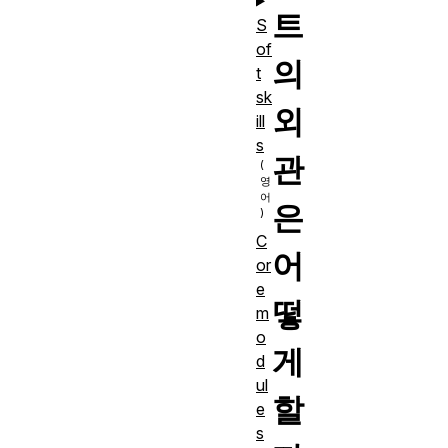
트
S
of
의
t
sk
외
ill
s
관
은
C
어
or
e
떻
m
o
게
d
ul
할
e
s