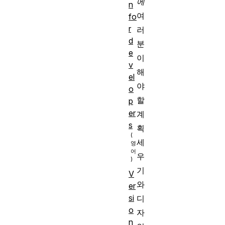
에
n
여
fo
r
러
d
분
e
이
v
해
el
야
o
할
p
er
계
s
획
세
우
기
V
와
er
si
디
o
자
n