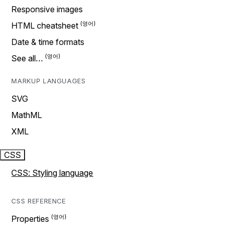
Responsive images
HTML cheatsheet
Date & time formats
See all…
MARKUP LANGUAGES
SVG
MathML
XML
CSS
CSS: Styling language
CSS REFERENCE
Properties