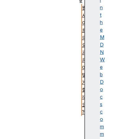
i
e
n
웹
t
사
h
이
e
트
M
의
D
외
N
관
W
은
e
어
b
떻
D
게
o
할
c
까
s
요
c
?
o
H
m
T
m
M