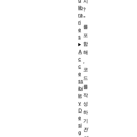
d
지
lib
?
ra
"
ri
를
e
포
s
함
A
해
c
,
c
코
e
드
ss
를
ibi
작
lit
y
성
D
하
e
기
si
전
g