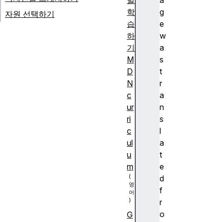
발
a
학
g
자원 선택하기
습
e
하
w
기
a
M
s
D
t
N
r
c
a
ur
n
ri
s
c
l
ul
a
u
t
m
e
d
f
r
o
G