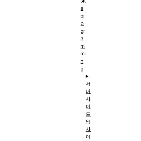
sit
e
pr
o
gr
a
m
mi
n
g
서
버
사
이
드
웹
사
이