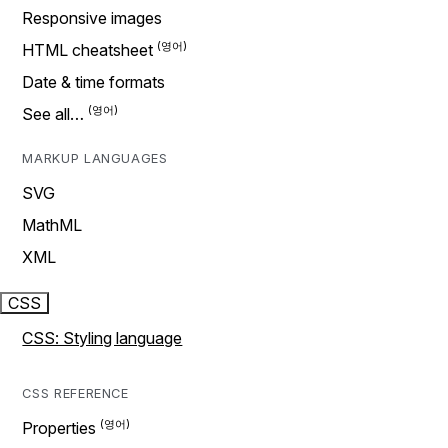
Responsive images
HTML cheatsheet
Date & time formats
See all…
MARKUP LANGUAGES
SVG
MathML
XML
CSS
CSS: Styling language
CSS REFERENCE
Properties