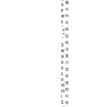
웹
o
서
p
버
er
s
프
레
임
워
V
크
er
중
si
o
가
n
장
c
유
o
명
nt
한
ro
이
l
E
유