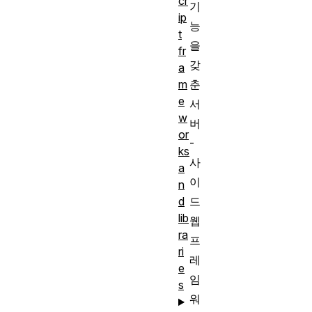
cr
기
ip
능
t
을
fr
갖
a
춘
m
e
서
w
버
or
-
ks
사
a
이
n
드
d
lib
웹
ra
프
ri
레
e
임
s
워