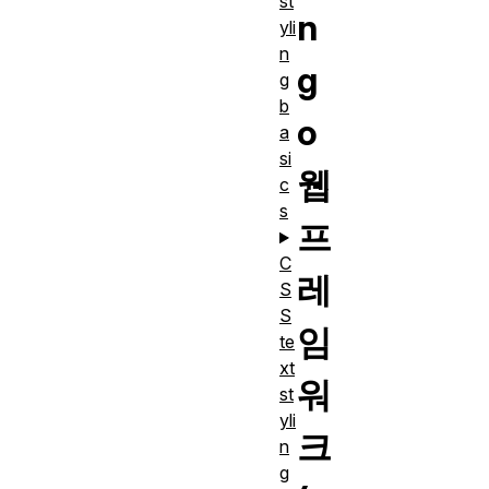
st
n
yli
n
g
g
b
o
a
si
웹
c
s
프
C
레
S
S
임
te
xt
워
st
yli
크
n
g