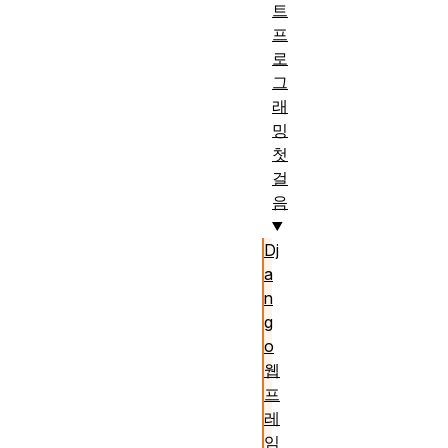
트
프
로
그
래
밍
첫
걸
음
Dj
a
n
g
o
웹
프
레
임