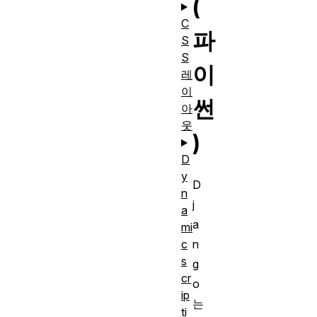
(
C
파
S
S
이
레
이
썬
아
웃
)
D
y
D
n
j
a
a
mi
n
c
s
g
cr
o
ip
는
ti