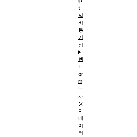
ip
t
의
비
동
기
성
웹
F
or
m
—
사
용
자
데
이
터