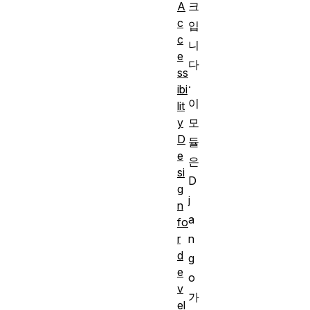
크
A
c
입
c
니
e
다
ss
.
ibi
이
lit
모
y
D
듈
e
은
si
D
g
j
n
a
fo
n
r
d
g
e
o
v
가
el