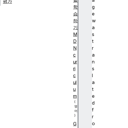
발
a
평가
학
g
습
e
하
w
기
a
M
s
D
t
N
r
c
a
ur
n
ri
s
c
l
ul
a
u
t
m
e
d
f
r
o
G