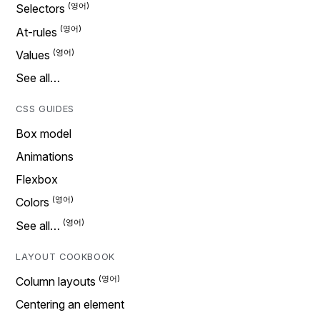
Selectors
At-rules
Values
See all…
CSS GUIDES
Box model
Animations
Flexbox
Colors
See all…
LAYOUT COOKBOOK
Column layouts
Centering an element