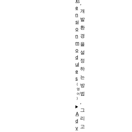
xt
,
e
개
n
발
si
환
o
경
n
m
을
o
설
d
정
ul
하
e
는
s
방
법
,
그
A
리
d
고
v