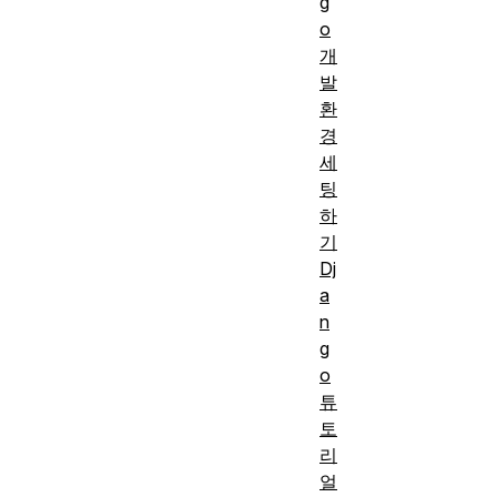
g
o
개
발
환
경
세
팅
하
기
Dj
a
n
g
o
튜
토
리
얼