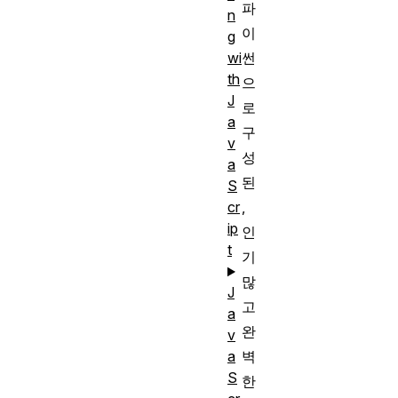
파
n
이
g
썬
wi
th
으
J
로
a
구
v
성
a
된
S
,
cr
ip
인
t
기
많
J
고
a
완
v
벽
a
S
한