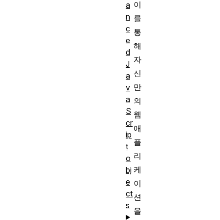
이
a
n
를
c
통
e
해
d
자
J
신
a
만
v
a
의
S
웹
cr
애
ip
플
t
리
o
케
bj
e
이
ct
션
s
을