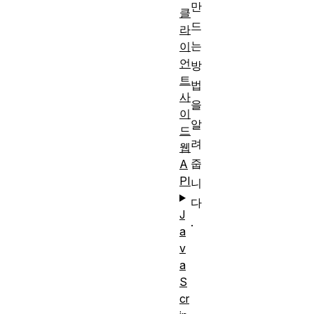
만
클
드
라
는
이
언
방
트
법
사
을
이
알
드
려
웹
줍
A
PI
니
다
J
.
a
v
a
S
cr