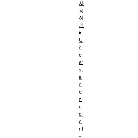
사
용
하
기
U
n
d
er
st
a
n
di
n
g
cli
e
nt
-