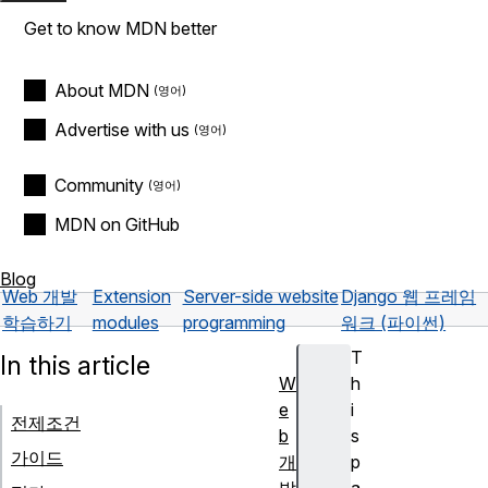
Get to know MDN better
About MDN
Advertise with us
Community
MDN on GitHub
Blog
Web 개발
Extension
Server-side website
Django 웹 프레임
학습하기
modules
programming
워크 (파이썬)
T
In this article
W
h
e
i
전제조건
b
s
가이드
개
p