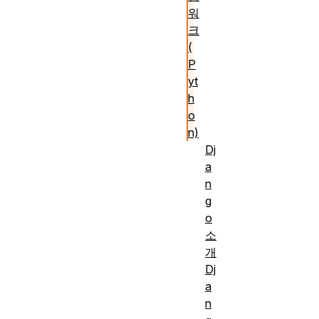
워
크
(
P
yt
h
o
n)
Dj
a
n
g
o
소
개
Dj
a
n