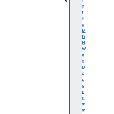
i
e
n
웹
t
사
h
이
e
트
M
의
D
외
N
관
W
은
e
어
b
떻
D
게
o
할
c
까
s
요
c
?
o
H
m
T
m
M