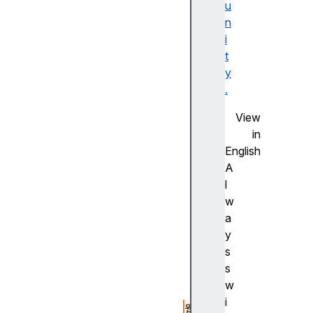
u
L
n
기
i
본
t
C
y
S
.
S
기
View
초
in
J
English
a
A
v
l
a
w
S
a
cr
y
ip
s
t
s
기
w
본
i
웹