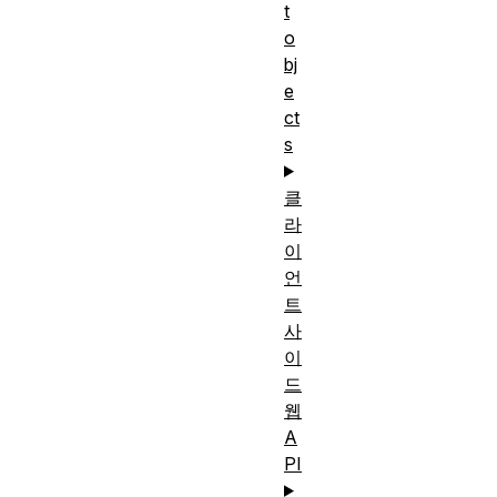
t
o
bj
e
ct
s
클
라
이
언
트
사
이
드
웹
A
PI