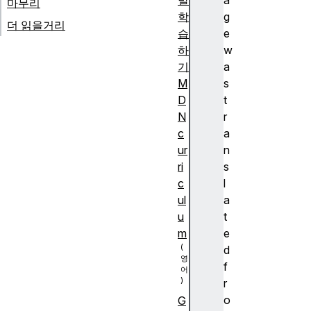
발
a
마무리
학
g
더 읽을거리
습
e
하
w
기
a
M
s
D
t
N
r
c
a
ur
n
ri
s
c
l
ul
a
u
t
m
e
d
f
r
o
G