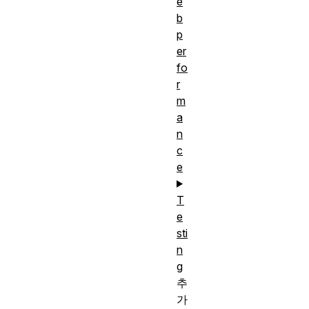
e
b
p
er
fo
r
m
a
n
c
e
T
e
sti
n
g
추
가