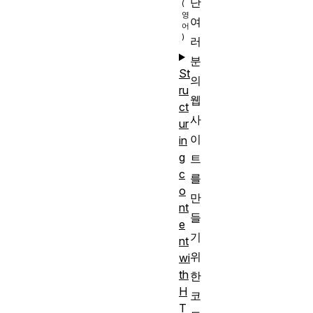
단
여
러
분
St
의
ru
웹
ct
사
ur
이
in
g
트
c
를
o
만
nt
들
e
기
nt
위
wi
th
한
H
코
T