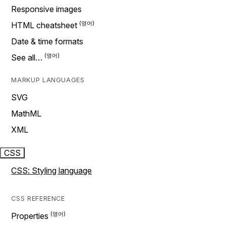
Responsive images
HTML cheatsheet
Date & time formats
See all…
MARKUP LANGUAGES
SVG
MathML
XML
CSS
CSS: Styling language
CSS REFERENCE
Properties