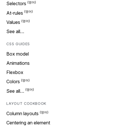
Selectors
At-rules
Values
See all…
CSS GUIDES
Box model
Animations
Flexbox
Colors
See all…
LAYOUT COOKBOOK
Column layouts
Centering an element