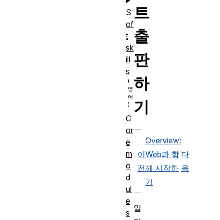
트
S
of
출
t
sk
판
ill
s
하
기
C
or
Overview:
e
m
이
Web과 함
다
o
전
께 시작하
음
d
기
ul
e
일
s