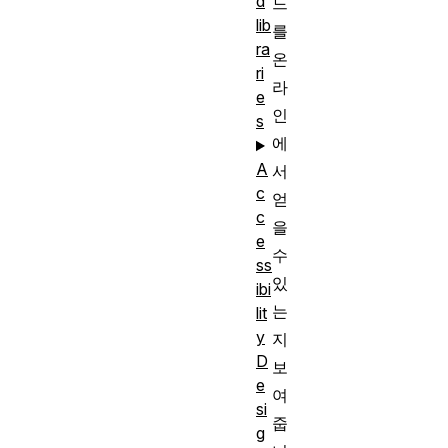
d
드
lib
를
ra
온
ri
라
e
인
s
에
A
서
c
얻
c
을
e
수
ss
있
ibi
는
lit
y
지
D
보
e
여
si
줍
g