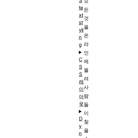
S
모
te
든
xt
것
st
을
yli
온
n
라
g
인
C
에
S
올
S
려
레
사
이
람
아
웃
들
이
D
찾
y
을
n