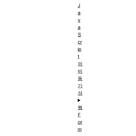
J
a
v
a
S
cr
ip
t
의
비
동
기
성
웹
F
or
m