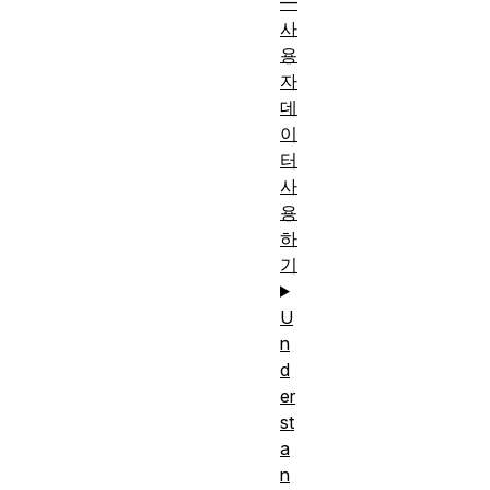
—
사
용
자
데
이
터
사
용
하
기
U
n
d
er
st
a
n