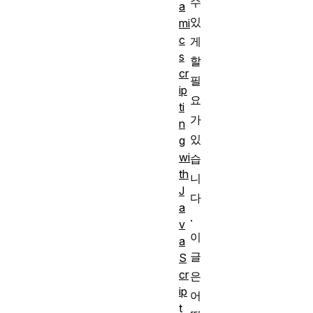
수
a
있
mi
c
게
s
할
cr
필
ip
요
ti
가
n
있
g
wi
습
th
니
J
다
a
.
v
이
a
글
S
cr
은
ip
어
t