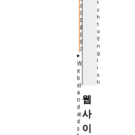
t
사
c
이
h
트
t
출
o
판
E
하
n
기
g
l
W
i
e
s
b
h
st
a
웹
n
d
사
ar
d
이
s