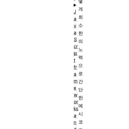
떻
게
J
최
a
소
v
a
한
S
의
cr
노
ip
력
t
으
fr
로
a
m
간
e
단
w
한
or
예
ks
시
a
코
n