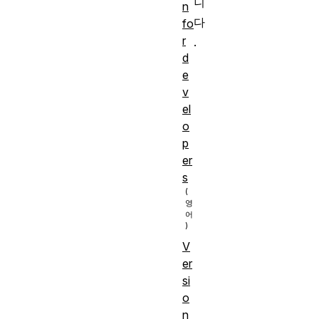
니
n
다
fo
r
.
d
e
v
el
o
p
er
s
V
er
si
o
n