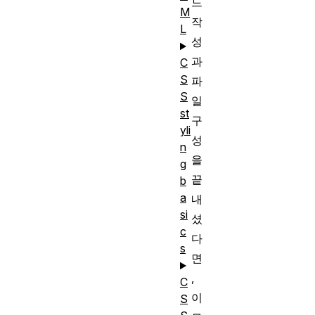
드
M
작
L
성
과
C
S
파
S
일
st
구
yli
성
n
을
g
끝
b
a
내
si
셨
c
다
s
면
,
C
이
S