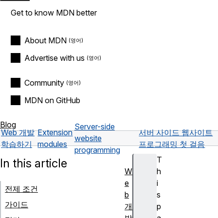
Get to know MDN better
About MDN
Advertise with us
Community
MDN on GitHub
Blog
Server-side
Web 개발
Extension
서버 사이드 웹사이트
website
학습하기
modules
프로그래밍 첫 걸음
programming
T
In this article
W
h
e
i
전제 조건
b
s
가이드
개
p