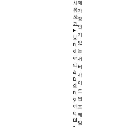
께
사
용
가
하
장
기
인
기
U
있
n
는
d
er
서
st
버
a
사
n
이
di
드
n
웹
g
cli
프
e
레
nt
임
-