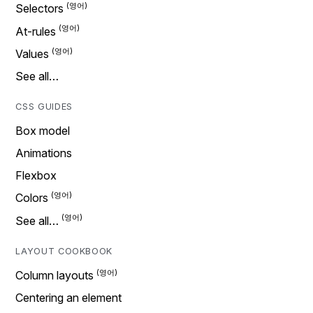
Selectors
At-rules
Values
See all…
CSS GUIDES
Box model
Animations
Flexbox
Colors
See all…
LAYOUT COOKBOOK
Column layouts
Centering an element