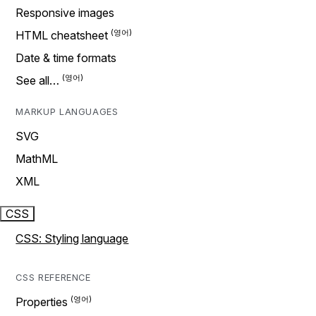
Responsive images
HTML cheatsheet
Date & time formats
See all…
MARKUP LANGUAGES
SVG
MathML
XML
CSS
CSS: Styling language
CSS REFERENCE
Properties