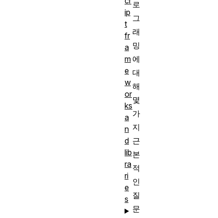
cr
로
ip
그
t
래
fr
밍
a
에
m
e
대
w
해
or
몇
ks
가
a
지
n
근
d
lib
본
ra
적
ri
인
e
질
s
문