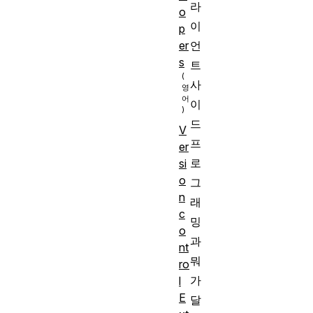
라
o
이
p
언
er
s
트
사
이
드
V
프
er
로
si
o
그
n
래
c
밍
o
과
nt
뭐
ro
가
l
E
달