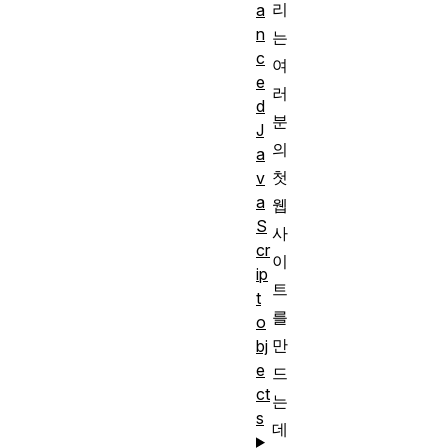
리
a
n
는
c
여
e
러
d
분
J
의
a
첫
v
a
웹
S
사
cr
이
ip
트
t
를
o
만
bj
e
드
ct
는
s
데