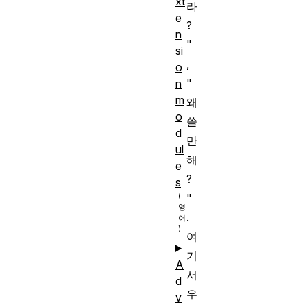
xt
라
e
?
n
"
si
,
o
"
n
m
왜
o
쓸
d
만
ul
해
e
?
s
"
.
여
기
A
서
d
우
v