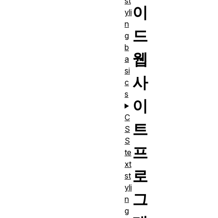
st
이
yli
n
드
g
b
웹
a
si
사
c
s
이
C
트
S
S
프
te
xt
로
st
yli
그
n
g