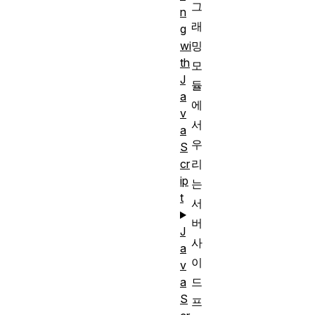
그
n
래
g
밍
wi
th
모
J
듈
a
에
v
서
a
우
S
리
cr
ip
는
t
서
버
J
사
a
이
v
드
a
S
프