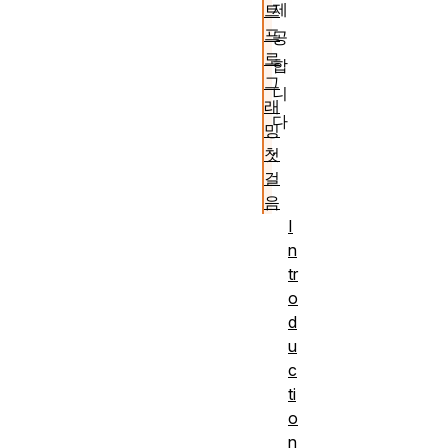
제
트
프
공
로
합
그
니
래
다
밍
.
첫
걸
음
I
n
tr
o
d
u
c
ti
o
n