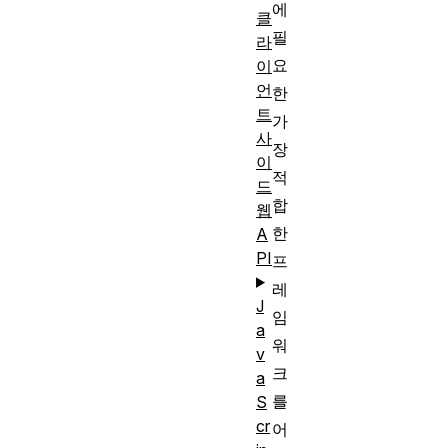
에
클
필
라
요
이
언
한
트
가
사
장
이
적
드
합
웹
한
A
PI
프
레
J
임
a
워
v
크
a
를
S
cr
어