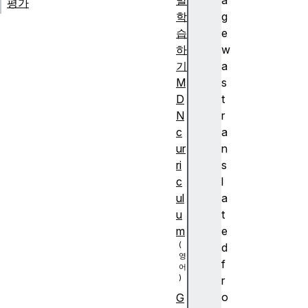
발
a
평가
학
g
습
e
하
w
기
a
M
s
D
t
N
r
c
a
ur
n
ri
s
c
l
ul
a
u
t
m
e
d
f
r
o
G