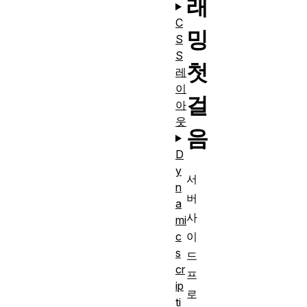
래
C
밍
S
S
첫
레
이
걸
아
웃
음
D
y
서
n
버
a
사
mi
이
c
s
드
cr
프
ip
로
ti