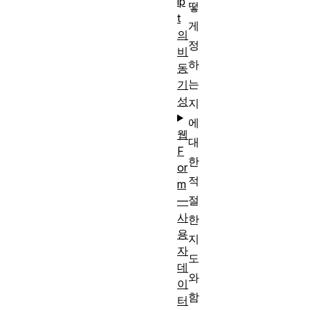
ip
떻
t
게
의
정
비
하
동
는
기
성
지
에
웹
대
F
한
or
적
m
절
—
사
한
용
지
자
도
데
와
이
함
터