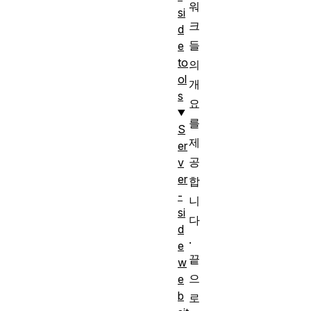
워
si
크
d
들
e
to
의
ol
개
s
요
를
S
제
er
공
v
er
합
-
니
si
다
d
.
e
끝
w
으
e
b
로