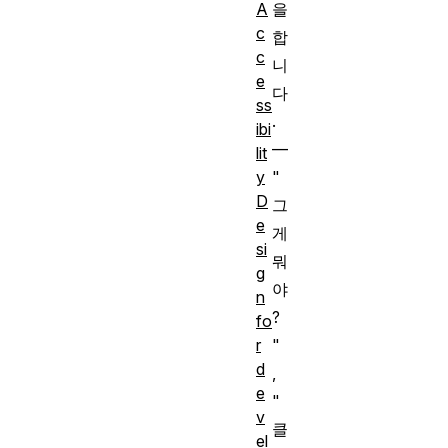
을
A
c
합
c
니
e
다
ss
.
ibi
—
lit
"
y
D
그
e
게
si
뭐
g
야
n
?
fo
"
r
d
,
e
"
v
클
el