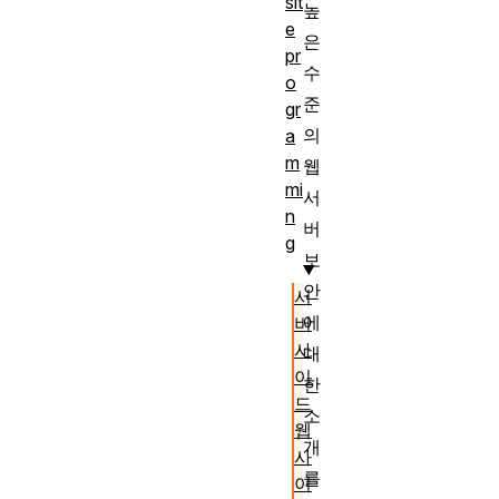
sit
높
e
은
pr
수
o
준
gr
의
a
m
웹
mi
서
n
버
g
보
안
서
에
버
사
대
이
한
드
소
웹
개
사
를
이