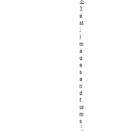
소
T
e
st
:
I
m
a
g
e
s
a
n
d
f
or
m
s