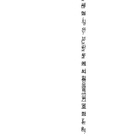
페
ni
ts
이
지
는
브
C
라
S
우
S
에
저
서
지
항
원
목
을
크
설
기
명
조
정
하
T
는
e
데