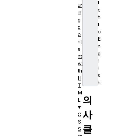
t
ur
c
in
h
g
t
c
o
o
E
nt
n
e
g
nt
l
wi
i
th
s
H
h
T
M
의
L
사
C
S
클
S