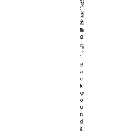
st
도
:
움
Si
이
zi
n
됩
g
니
다
.
B
설치
a
된 기
c
본 소
k
프트
gr
o
웨어
u
,
n
파일
d
작업
s