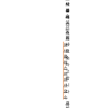
사
택
자
클
속
래
성
스
선
및
택
의
자
사
의
사
요
클
소
래
라
스
고
와
합
의
니
사
요
다
소
.
결
여