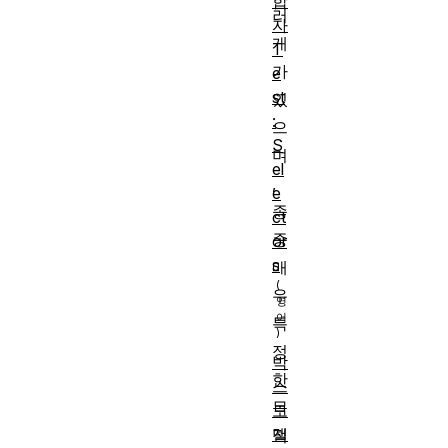
합
러
자
개
T
가
e
st
있
:
으
S
며
el
,
e
종
ct
종
or
s
매
우
특
정
박
한
스
목
모
델
적