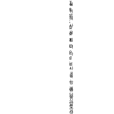
T
을
e
위
st
해
:
사
B
용
o
x
됩
m
니
o
다
d
.
el
사
용
방
계
법
단
을
식
알
및
게
상