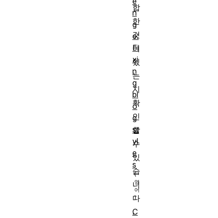
e
합
n
한
g
것
e:
Fi
이
xi
있
n
는
g
지
bl
확
o
인
g
st
할
yl
수
e
있
s
습
니
다
C
.