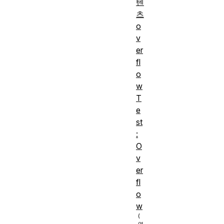
텐
츠
o
v
er
fl
o
w
T
e
st
:
O
v
er
fl
o
w