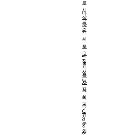
로
시
다
작
음
하
으
기
로
새
로
살
운
펴
지
볼
식
선
을
택
사
자
용
하
의
기
종
C
류
S
는
S
의
선