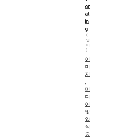
or
at
in
g
이
미
지
,
미
디
어
및
양
식
요