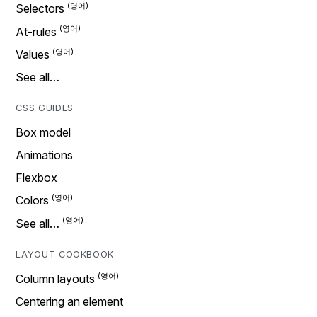
Selectors
At-rules
Values
See all…
CSS GUIDES
Box model
Animations
Flexbox
Colors
See all…
LAYOUT COOKBOOK
Column layouts
Centering an element