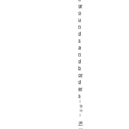
CSS
gr
첫 번
o
째 단
u
계
학
n
d
습).
s
의사
a
클래
n
스 및
d
의사
b
요소
or
목
d
선택
적:
er
자에
s
대해
알아
봅시
다.
콘