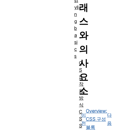
st
래
yli
n
스
g
b
와
a
si
의
c
s
사
C
S
요
S
작
소
동
방
식
Overview:
C
이
다
S
CSS 구성
전
음
S
블록