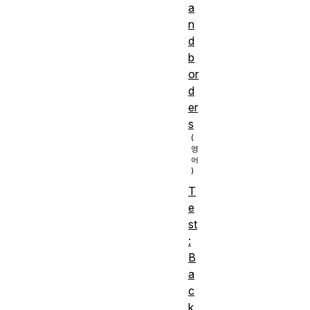
에 대
a
한 기
n
d
본 지
b
식,
or
HTML
전
d
기초 (
er
제
HTML
s
조
입문
건:
학습),
CSS
T
작동
e
방식
st
에 대
:
한 아
B
a
이디
c
어 (
k