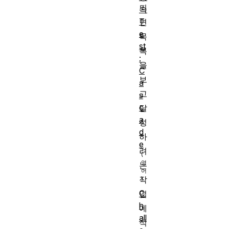
되
속
T
면
e
목
st
록
:
을
C
보
a
고
s
c
달
a
성
d
하
e
려
는
작
C
업
h
에
all
적