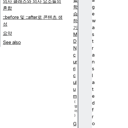
발
a
의사 클래스와 의사 요소들의
학
g
혼합
습
e
::before 및 ::after로 콘텐츠 생
하
w
성
기
a
요약
M
s
D
t
See also
N
r
c
a
ur
n
ri
s
c
l
ul
a
u
t
m
e
d
f
r
o
G