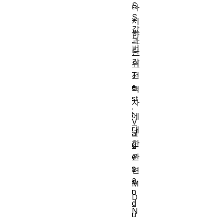
S
다
S
시
값
한
과
번
단
각
위
T
선
e
택
st
자
:
에
V
대
al
한
u
e
관
s
련
a
M
n
D
d
N
u