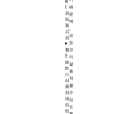
ip
t
때
의
문
비
에
동
,
기
모
성
든
웹
것
F
이
or
잘
m
동
—
작
사
할
용
자
수
데
있
이
도
터
록