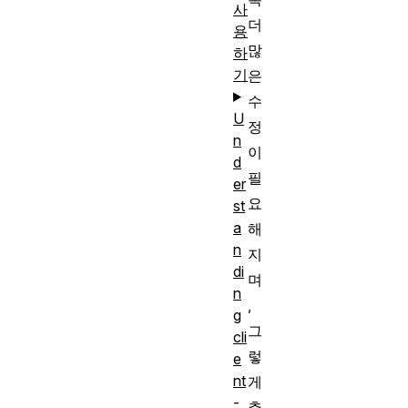
사
더
용
많
하
기
은
수
U
정
n
이
d
필
er
요
st
a
해
n
지
di
며
n
,
g
그
cli
렇
e
nt
게
-
추