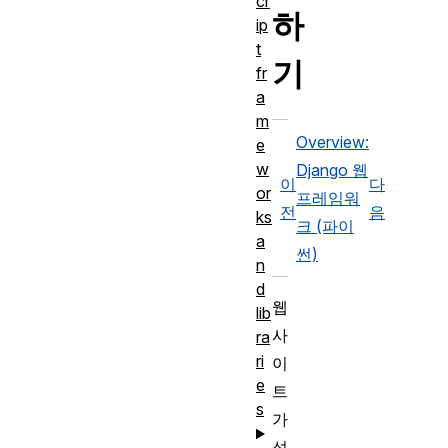
cr
하
ip
t
기
fr
a
m
Overview:
e
w
Django 웹
이
다
or
프레임워
전
음
ks
크 (파이
a
썬)
n
d
웹
lib
사
ra
ri
이
e
트
s
가
성