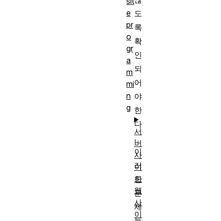
sit
e
도
pr
록
o
확
gr
인
a
되
m
어
mi
n
야
g
한
다
서
.
버
이
사
러
이
드
한
웹
문
사
제
이
들