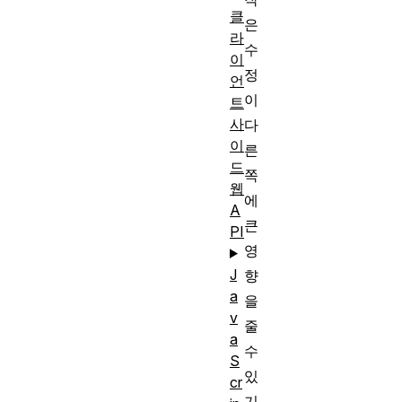
클
은
라
수
이
정
언
이
트
사
다
이
른
드
쪽
웹
에
A
큰
PI
영
J
향
a
을
v
줄
a
수
S
있
cr
기