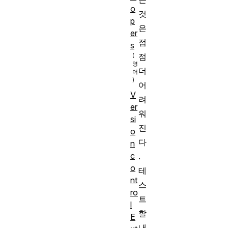
o
것
p
은
er
점
s
점
더
어
V
려
er
워
si
진
o
다
n
c
.
o
테
nt
스
ro
트
l
할
E
내