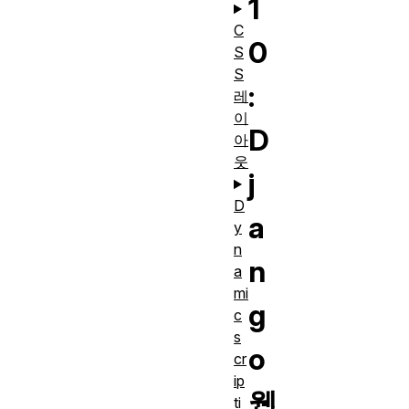
1
C
0
S
S
:
레
이
D
아
웃
j
D
a
y
n
n
a
mi
g
c
s
o
cr
ip
웹
ti