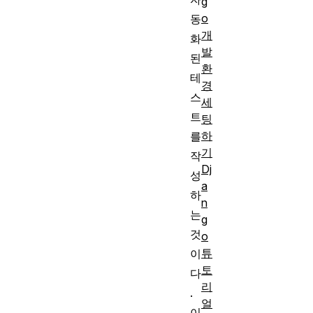
g
o
동
개
화
발
된
환
테
경
스
세
트
팅
하
를
기
작
Dj
성
a
하
n
는
g
것
o
튜
이
토
다
리
.
얼
이