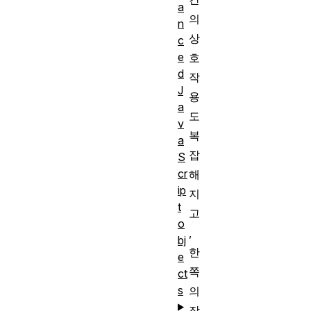
a
의
n
상
c
e
호
d
작
J
용
a
도
v
복
a
잡
S
cr
해
ip
지
t
고
o
,
bj
한
e
쪽
ct
s
의
작