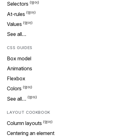
Selectors
At-rules
Values
See all…
CSS GUIDES
Box model
Animations
Flexbox
Colors
See all…
LAYOUT COOKBOOK
Column layouts
Centering an element