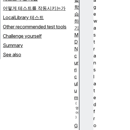
발
a
학
g
어떻게 테스트를 작동시키는가
습
e
LocalLibrary 테스트
하
w
Other recommended test tools
기
a
M
s
Challenge yourself
D
t
Summary
N
r
See also
c
a
ur
n
ri
s
c
l
ul
a
u
t
m
e
d
f
r
o
G