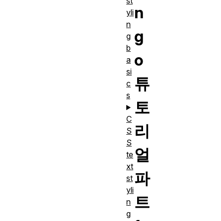
st
n
yli
n
g
g
b
o
a
si
튜
c
s
토
C
리
S
S
얼
te
xt
파
st
yli
트
n
g