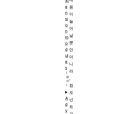
xt
e
용
n
이
si
늘
o
어
n
날
m
뿐
o
d
만
ul
아
e
니
s
라
,
컴
포
A
넌
d
트
v
간