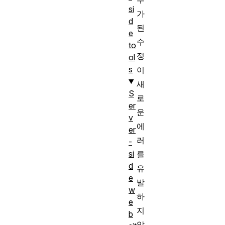
si
가
d
된
e
수
to
정
ol
s
이
새
S
로
er
운
v
에
er
러
-
si
를
d
유
e
발
w
하
e
지
b
않