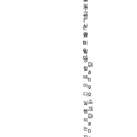
워
수
크
정
(
사
P
항
yt
h
이
o
발
n)
생
Dj
할
a
때
n
마
g
o
다
소
실
개
행
Dj
되
a
는
n
자