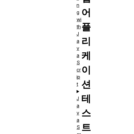
n
어
g
wi
플
th
J
리
a
v
케
a
S
이
cr
ip
션
t
테
J
a
스
v
a
트
S