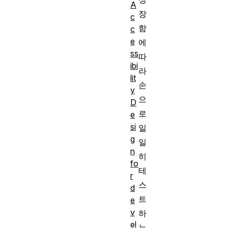
A
장
c
함
c
e
에
ss
따
ibi
라
lit
손
y
으
D
로
e
si
일
g
일
n
히
fo
테
r
스
d
트
e
v
하
el
는