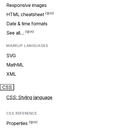
Responsive images
HTML cheatsheet
Date & time formats
See all…
MARKUP LANGUAGES
SVG
MathML
XML
CSS
CSS: Styling language
CSS REFERENCE
Properties