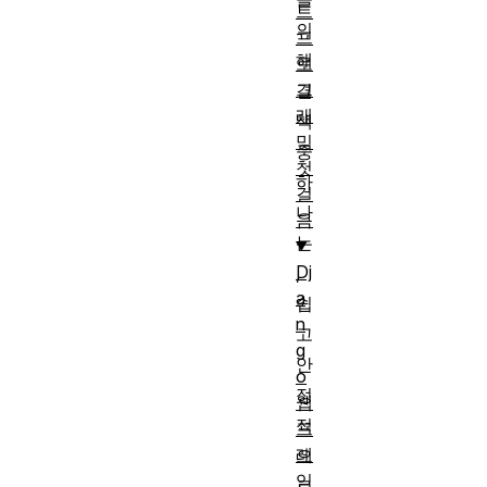
트
의
프
해
로
그
결
래
책
밍
중
첫
하
걸
나
음
는
Dj
,
a
쉽
n
고
g
안
o
정
웹
적
프
레
으
임
로