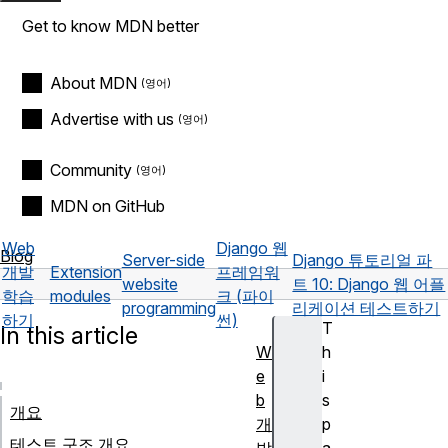
Get to know MDN better
About MDN
Advertise with us
Community
MDN on GitHub
Web
Django 웹
Blog
Server-side
Django 튜토리얼 파
개발
Extension
프레임워
website
트 10: Django 웹 어플
학습
modules
크 (파이
programming
리케이션 테스트하기
하기
썬)
T
In this article
W
h
e
i
b
s
개요
개
p
테스트 구조 개요