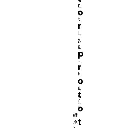
r
o
o
t
r
o
t
.
y
p
p
e
.
r
t
h
o
r
o
t
w
(
o
)
継
t
承