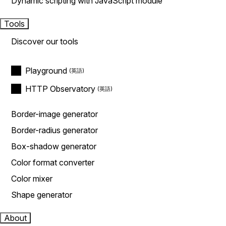
Dynamic scripting with JavaScript module
Tools
Discover our tools
Playground
HTTP Observatory
Border-image generator
Border-radius generator
Box-shadow generator
Color format converter
Color mixer
Shape generator
About