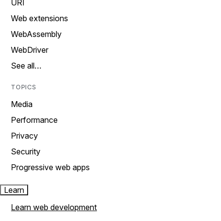
URI
Web extensions
WebAssembly
WebDriver
See all…
TOPICS
Media
Performance
Privacy
Security
Progressive web apps
Learn
Learn web development