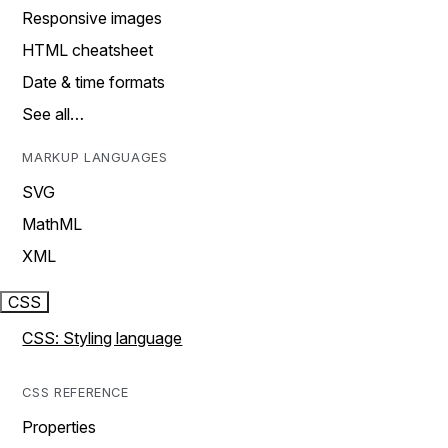
Responsive images
HTML cheatsheet
Date & time formats
See all…
MARKUP LANGUAGES
SVG
MathML
XML
CSS
CSS: Styling language
CSS REFERENCE
Properties