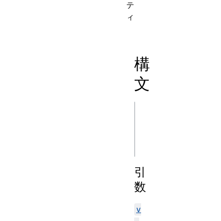
テ
ィ
構
文
js
asyncGeneratorObj
引
数
v