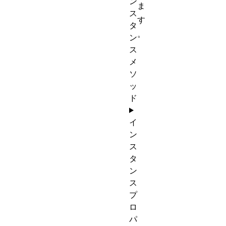
ン
ま
ス
す
タ
。
ン
ス
メ
ソ
ッ
ド
イ
ン
ス
タ
ン
ス
プ
ロ
パ