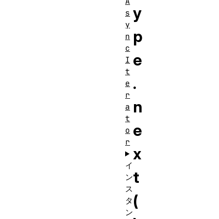
A
y
s
y
p
n
c
e
I
t
.
e
r
n
a
t
e
o
r
x
イ
t
ン
ス
(
タ
ン