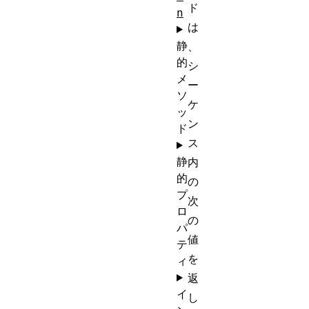
ド
n
は
静
、
的
シ
メ
ー
ソ
ケ
ッ
ン
ド
ス
静
内
的
の
プ
次
ロ
の
パ
値
テ
を
ィ
返
イ
し