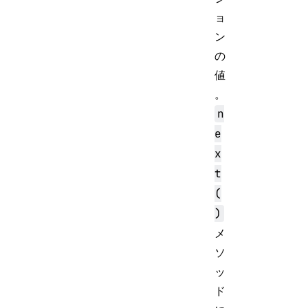
ョ
ン
の
値
。
n
e
x
t
(
)
メ
ソ
ッ
ド