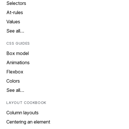
Selectors
At-rules
Values
See all…
CSS GUIDES
Box model
Animations
Flexbox
Colors
See all…
LAYOUT COOKBOOK
Column layouts
Centering an element