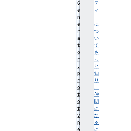
G
テ
e
ィ
n
ー
e
に
r
つ
a
い
t
て
o
も
r
っ
.
と
p
知
r
り
o
、
t
仲
o
間
t
に
y
な
p
る
e
に