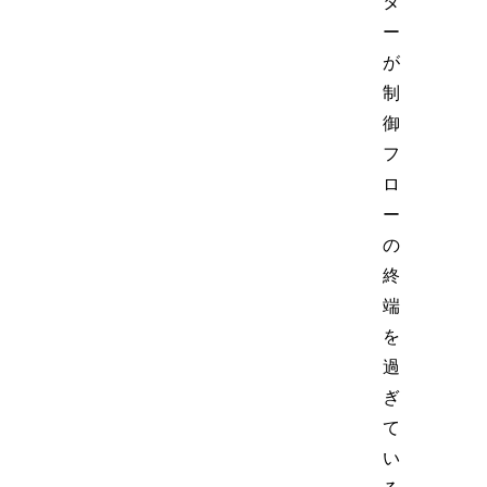
タ
ー
が
制
御
フ
ロ
ー
の
終
端
を
過
ぎ
て
い