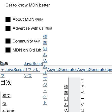
Get to know MDN better
About MDN
Advertise with us
標
Community
準
組
MDN on GitHub
み
込
Blog
ウ
JavaScript
み
ェ
JavaScript
リファレ
AsyncGenerator
AsyncGenerator.pr
オ
ブ
ンス
ブ
こ
目次
ジ
標
の
ェ
準
ペ
構文
ク
組
ー
ト
例
み
ジ
込
は
仕様書