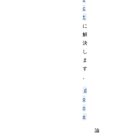
c
t
に
解
決
し
ま
す
。
d
o
n
e
論