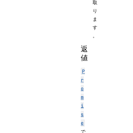
取
り
ま
す
。
返
値
P
r
o
m
i
s
e
で