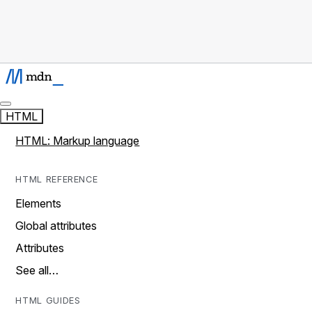
HTML
HTML: Markup language
HTML REFERENCE
Elements
Global attributes
Attributes
See all…
HTML GUIDES