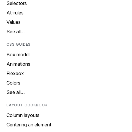
Selectors
At-rules
Values
See all…
CSS GUIDES
Box model
Animations
Flexbox
Colors
See all…
LAYOUT COOKBOOK
Column layouts
Centering an element