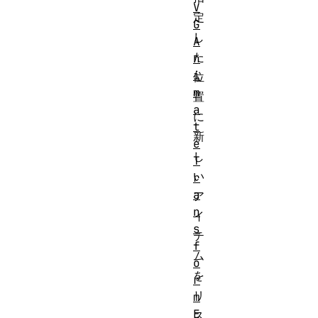
V
定
G
し
A
た
n
i
位
m
置
a
に
t
新
e
し
T
い
r
a
ア
n
イ
s
テ
f
ム
o
を
r
リ
m
E
ス