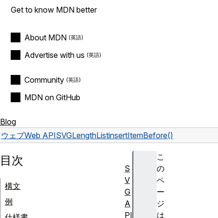
Get to know MDN better
About MDN
Advertise with us
Community
MDN on GitHub
Blog
ウェブ
Web API
SVGLengthList
insertItemBefore()
こ
目次
S
の
V
ペ
構文
G
ー
例
A
ジ
PI
は
仕様書