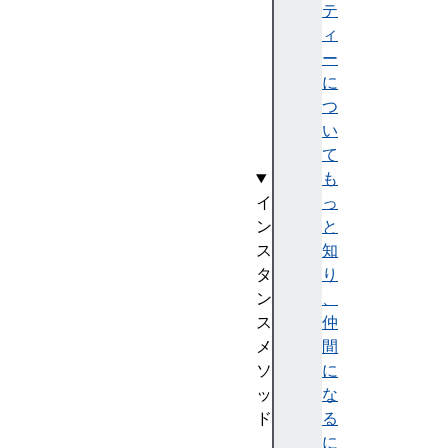
O
テ
f
ィ
I
ー
t
に
e
つ
m
い
s
て
も
イ
っ
ン
と
ス
知
タ
り
ン
、
ス
仲
メ
間
ソ
に
ッ
な
ド
る
a
に