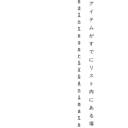
e
ア
d
イ
I
テ
n
ム
t
e
が
g
す
e
で
r
に
S
リ
V
ス
G
A
ト
n
内
i
に
m
あ
a
る
t
場
e