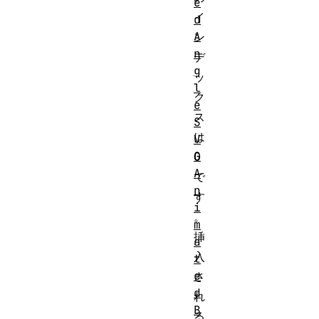
e
イ
d
A
ン
n
デ
g
ッ
l
ク
e
ス
S
は
V
G
0
A
で
n
す
i
。
m
挿
a
入
t
e
さ
d
れ
B
る