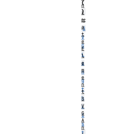
(
n
)
i
m
は
a
S
t
V
e
G
E
L
l
e
e
m
n
e
g
n
t
t
h
S
V
L
G
i
A
s
n
t