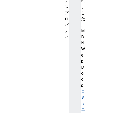
ン
れ
ス
ま
プ
し
ロ
た
パ
。
テ
M
ィ
D
l
N
e
W
n
e
g
b
t
D
h
o
n
c
u
s
m
コ
b
ミ
e
ュ
r
ニ