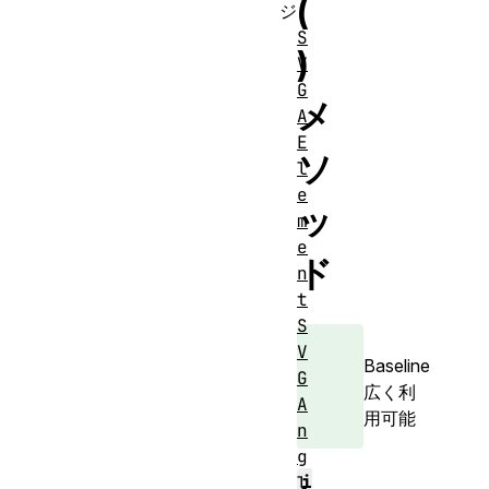
(
ジ
S
)
V
G
メ
A
E
ソ
l
e
ッ
m
e
ド
n
t
S
V
Baseline
G
広く利
A
用可能
n
g
i
l