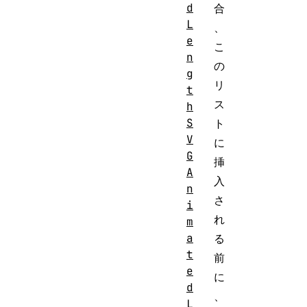
d
合
L
、
e
こ
n
の
g
リ
t
ス
h
S
ト
V
に
G
挿
A
入
n
さ
i
れ
m
a
る
t
前
e
に
d
、
L