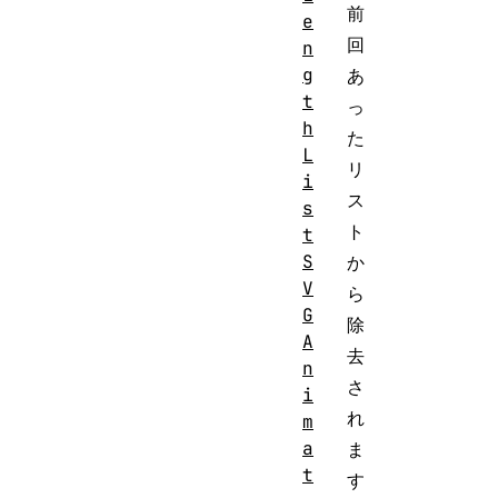
前
e
回
n
g
あ
t
っ
h
た
L
リ
i
ス
s
ト
t
S
か
V
ら
G
除
A
去
n
さ
i
れ
m
a
ま
t
す