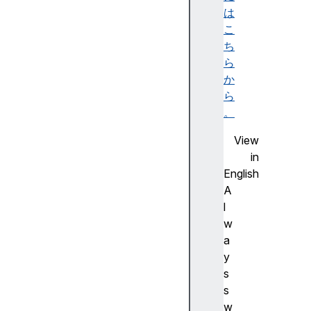
p
は
p
こ
e
ち
n
ら
d
か
I
ら
t
。
e
View
m
in
(
English
)
A
c
l
l
w
e
a
a
y
r
s
(
s
)
w