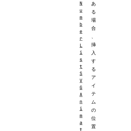
N
あ
u
る
m
場
b
合
e
、
r
挿
L
i
入
s
す
t
る
S
ア
V
イ
G
テ
A
n
ム
i
の
m
位
a
置
t