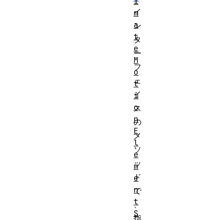
i
イ
m
a
ン
t
タ
e
ー
M
フ
o
ェ
t
イ
i
o
ス
n
の
E
メ
l
ソ
e
ッ
m
ド
e
n
で
t
、
S
指