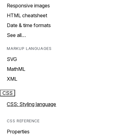
Responsive images
HTML cheatsheet
Date & time formats
See all…
MARKUP LANGUAGES
SVG
MathML
XML
CSS
CSS: Styling language
CSS REFERENCE
Properties