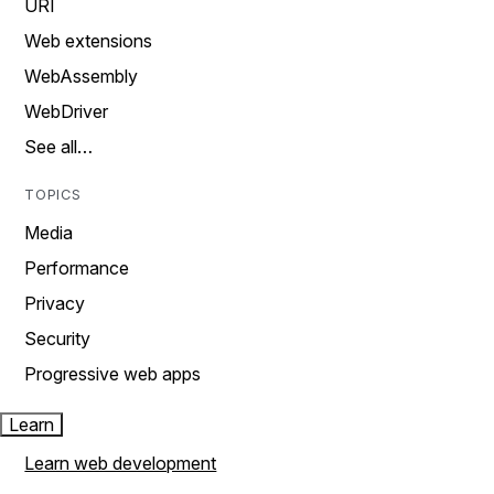
URI
Web extensions
WebAssembly
WebDriver
See all…
TOPICS
Media
Performance
Privacy
Security
Progressive web apps
Learn
Learn web development