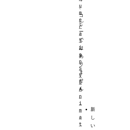
u
、
m
コ
e
ピ
r
ー
a
で
t
i
は
o
あ
n
り
S
ま
V
せ
G
ん
A
n
。
i
新
m
a
し
t
い