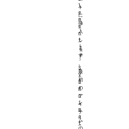
l
ト
e
に
m
挿
e
入
n
し
t
ま
す
。
S
最
V
初
G
の
A
n
ア
i
イ
m
テ
a
ム
t
の