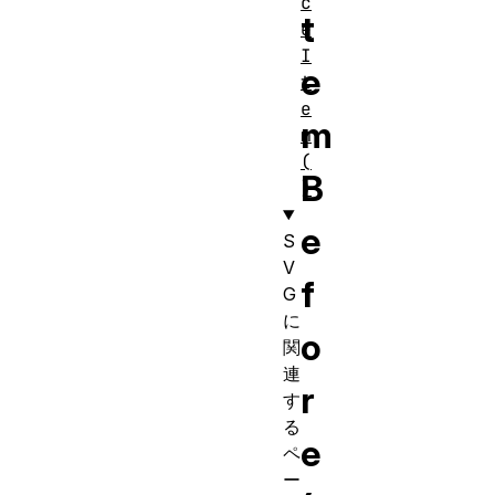
c
t
e
I
e
t
e
m
m
(
B
)
e
S
V
f
G
に
o
関
連
r
す
る
e
ペ
ー