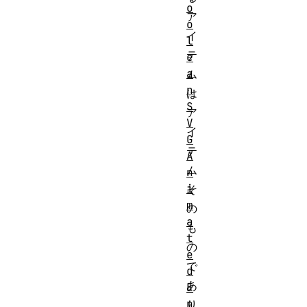
o
ア
o
イ
l
テ
e
a
ム
n
は
S
ア
V
イ
G
テ
A
ム
n
i
そ
m
の
a
も
t
の
e
で
d
あ
E
n
り