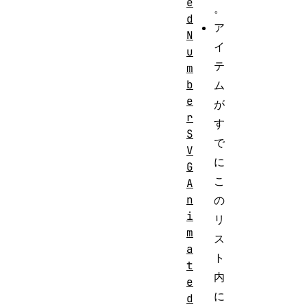
e
。
d
ア
N
イ
u
テ
m
b
ム
e
が
r
す
S
で
V
に
G
こ
A
n
の
i
リ
m
ス
a
ト
t
内
e
に
d