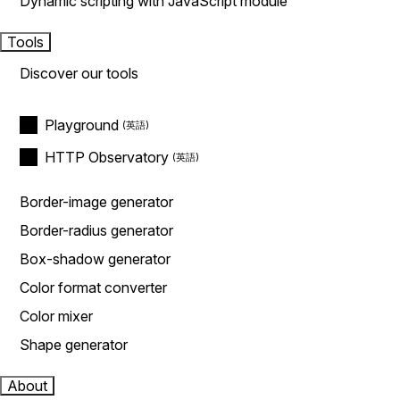
Dynamic scripting with JavaScript module
Tools
Discover our tools
Playground
HTTP Observatory
Border-image generator
Border-radius generator
Box-shadow generator
Color format converter
Color mixer
Shape generator
About