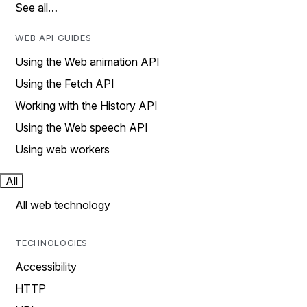
See all…
WEB API GUIDES
Using the Web animation API
Using the Fetch API
Working with the History API
Using the Web speech API
Using web workers
All
All web technology
TECHNOLOGIES
Accessibility
HTTP