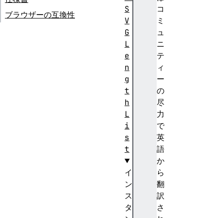
S
コ
ブラウザーの互換性
V
ミ
G
ュ
L
ニ
e
テ
n
ィ
g
ー
t
の
h
尽
L
力
i
で
s
英
t
語
か
イ
ら
ン
翻
ス
訳
タ
さ