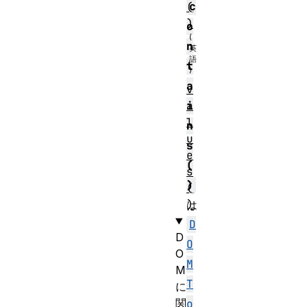
c
(
)
o
n
t
a
v
a
i
l
n
u
s
e
(
s
)
(
)
は
D
D
O
O
M
M
T
に
関
o