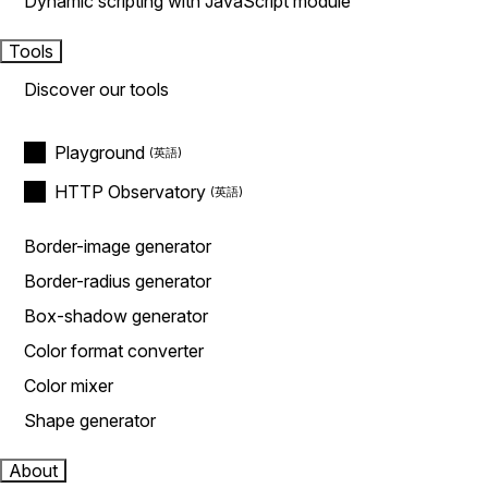
Dynamic scripting with JavaScript module
Tools
Discover our tools
Playground
HTTP Observatory
Border-image generator
Border-radius generator
Box-shadow generator
Color format converter
Color mixer
Shape generator
About