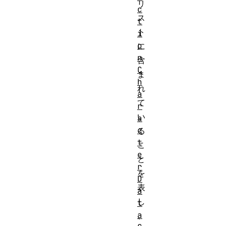
リ
c
ス
t
ト
i
o
に
n
含
C
ま
h
れ
a
て
r
い
a
c
る
t
こ
e
と
r
を
D
表
a
し
t
a
、