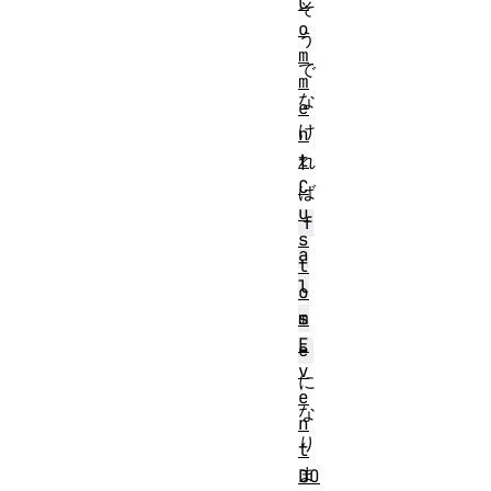
C
そ
o
う
m
で
m
な
e
け
n
t
れ
C
ば
u
f
s
a
t
l
o
m
s
E
e
v
に
e
な
n
り
t
ま
DO