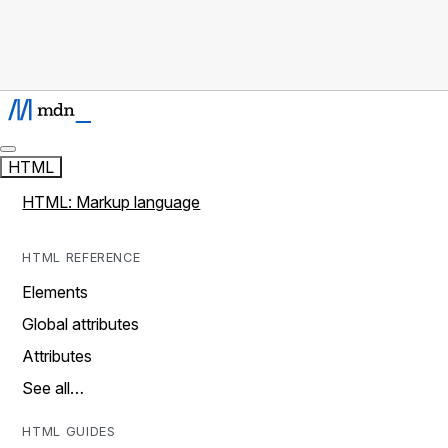
HTML
HTML: Markup language
HTML REFERENCE
Elements
Global attributes
Attributes
See all…
HTML GUIDES