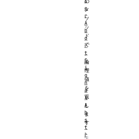
l
の
e
メ
r
ソ
A
ッ
b
ド
o
で
r
t
、
S
論
i
理
g
値
n
を
a
返
l
A
し
b
ま
s
す
t
。
r