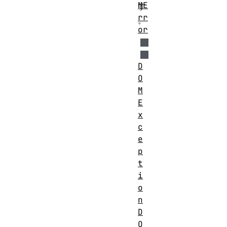
ME
す
rr
。
or
D
O
M
E
x
c
e
p
t
i
o
n
D
O