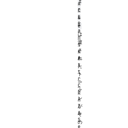
t
a
r
c
t
u
R
e
a
は
n
渡
g
さ
e
A
れ
t
た
t
ト
r
ー
C
ク
D
ン
A
T
が
A
そ
S
の
e