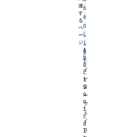
連
k
す
e
る
n
ペ
L
ー
ジ
i
A
s
b
t
o
イ
r
ン
t
C
タ
o
ー
n
フ
t
ェ
r
イ
o
ス
l