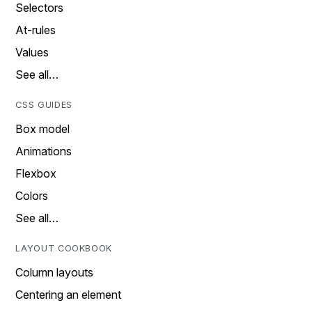
Selectors
At-rules
Values
See all…
CSS GUIDES
Box model
Animations
Flexbox
Colors
See all…
LAYOUT COOKBOOK
Column layouts
Centering an element