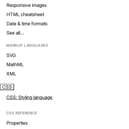
Responsive images
HTML cheatsheet
Date & time formats
See all…
MARKUP LANGUAGES
SVG
MathML
XML
CSS
CSS: Styling language
CSS REFERENCE
Properties