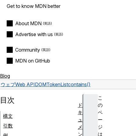
Get to know MDN better
About MDN
Advertise with us
Community
MDN on GitHub
Blog
ウェブ
Web API
DOMTokenList
contains()
こ
目次
ド
の
キ
ペ
構文
ュ
ー
引数
メ
ジ
ン
は
例