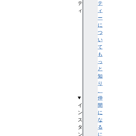
テ
テ
ィ
ィ
l
ー
e
に
n
つ
g
い
t
て
h
も
v
っ
a
と
l
知
u
り
e
、
仲
イ
間
ン
に
ス
な
タ
る
ン
に