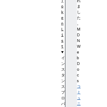
T
れ
o
ま
k
し
e
た
n
。
L
M
i
D
s
N
t
W
e
イ
b
ン
D
ス
o
タ
c
ン
s
ス
コ
プ
ミ
ロ
ュ
パ
ニ