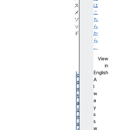
ス
は
メ
こ
ソ
ち
ッ
ら
ド
か
a
ら
d
。
d
View
(
in
)
English
c
A
o
l
n
w
t
a
a
y
i
s
n
s
s
w