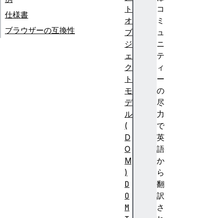
ト
コ
仕様書
オ
ミ
ブラウザーの互換性
ブ
ュ
ジ
ニ
ェ
テ
ク
ィ
ト
ー
モ
の
デ
尽
ル
力
(
で
D
英
O
語
M
か
)
ら
D
翻
O
訳
M
さ