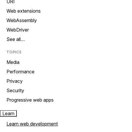
URI
Web extensions
WebAssembly
WebDriver
See all…
TOPICS
Media
Performance
Privacy
Security
Progressive web apps
Learn
Learn web development