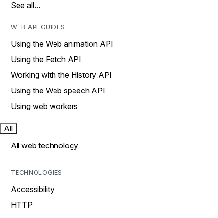
See all…
WEB API GUIDES
Using the Web animation API
Using the Fetch API
Working with the History API
Using the Web speech API
Using web workers
All
All web technology
TECHNOLOGIES
Accessibility
HTTP