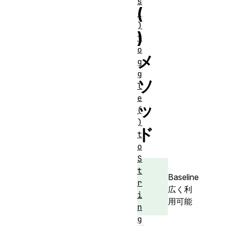
s
(
(
)
)
t
o
メ
g
g
ソ
l
e
ッ
(
)
ド
t
o
S
t
Baseline
r
広く利
i
用可能
n
g