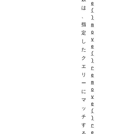
e
は
(
、
)
指
m
o
定
v
し
e
た
(
ク
)
エ
r
リ
e
m
ー
o
に
v
マ
e
ッ
(
チ
)
す
r
e
る