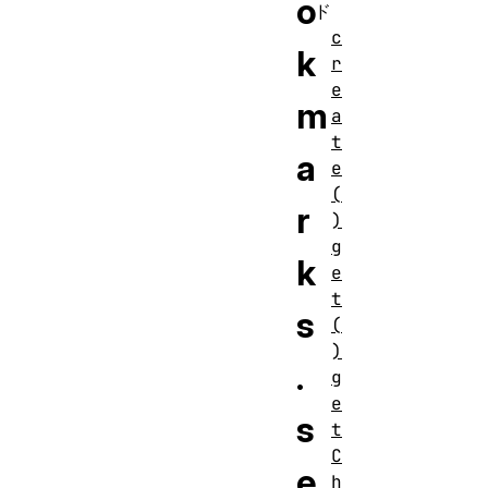
o
ド
c
k
r
e
m
a
t
a
e
(
r
)
g
k
e
t
s
(
)
.
g
e
s
t
C
e
h