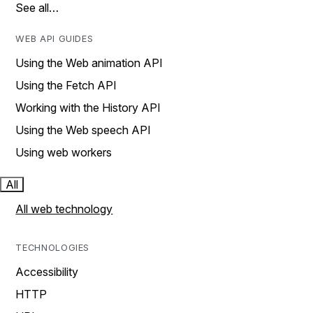
See all…
WEB API GUIDES
Using the Web animation API
Using the Fetch API
Working with the History API
Using the Web speech API
Using web workers
All
All web technology
TECHNOLOGIES
Accessibility
HTTP