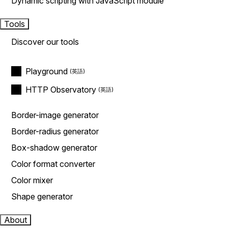
Dynamic scripting with JavaScript module
Tools
Discover our tools
Playground
HTTP Observatory
Border-image generator
Border-radius generator
Box-shadow generator
Color format converter
Color mixer
Shape generator
About