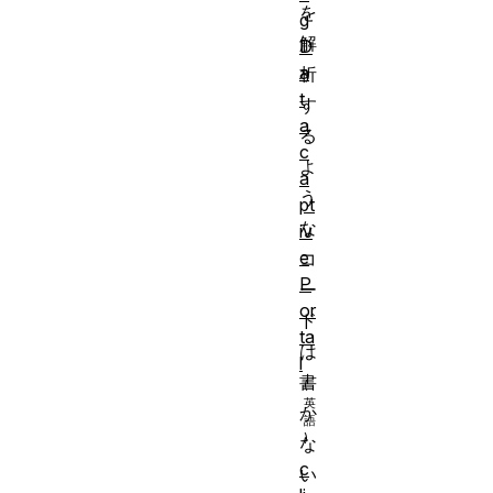
を
g
解
D
a
析
t
す
a
る
c
よ
a
う
pt
な
iv
e
コ
P
ー
or
ド
ta
は
l
書
か
な
c
い