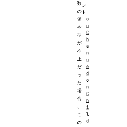
数
ン
の
ト
o
値
n
や
C
型
h
が
a
不
n
正
g
e
だ
d
っ
o
た
n
場
C
合
h
、
i
l
こ
d
の