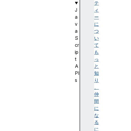
テ
J
ィ
a
ー
v
に
a
つ
S
い
cr
て
ip
も
t
っ
A
と
PI
知
s
り
J
、
a
仲
v
間
a
に
S
な
cr
る
ip
に