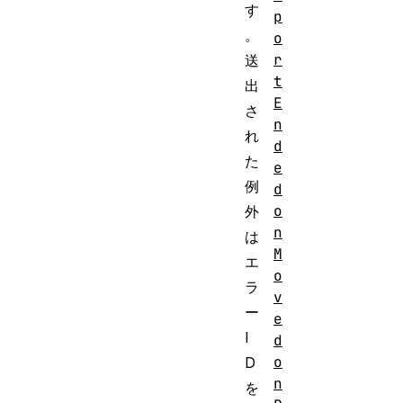
す
p
。
o
r
送
t
出
E
さ
n
れ
d
た
e
例
d
o
外
n
は
M
エ
o
ラ
v
ー
e
I
d
o
D
n
を