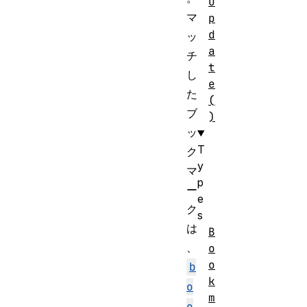
u
マ
p
d
ッ
a
チ
t
し
e
た
(
ブ
)
ッ
T
ク
y
マ
p
ー
e
ク
s
は
B
、
o
o
b
k
o
m
o