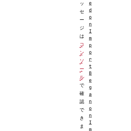
e
ッ
d
セ
o
ー
n
ジ
I
は
m
コ
p
o
ン
r
ソ
t
ー
B
ル
e
で
g
確
a
n
認
o
で
n
き
I
ま
m