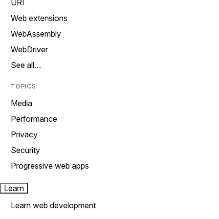
URI
Web extensions
WebAssembly
WebDriver
See all…
TOPICS
Media
Performance
Privacy
Security
Progressive web apps
Learn
Learn web development