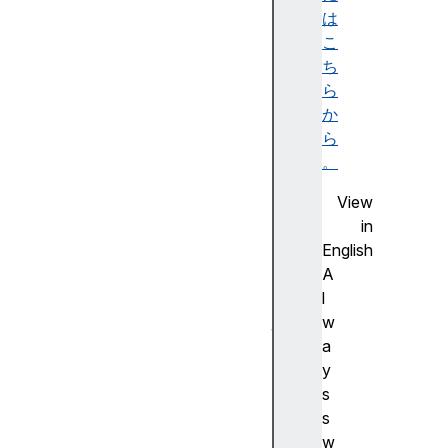
t
は
A
こ
PI
ち
群
ら
の
か
ブ
ら
ラ
。
ウ
View
ザ
in
ー
English
の
A
互
l
換
w
性
a
a
y
c
s
ti
s
o
w