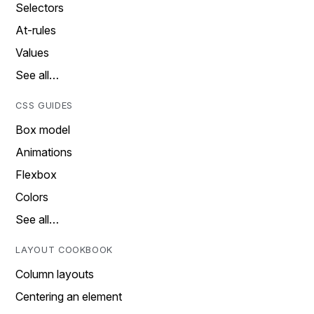
Selectors
At-rules
Values
See all…
CSS GUIDES
Box model
Animations
Flexbox
Colors
See all…
LAYOUT COOKBOOK
Column layouts
Centering an element