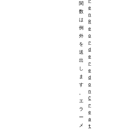
r
関
e
数
n
は
R
例
e
o
外
r
を
d
送
e
出
r
し
e
ま
d
o
す
n
。
C
エ
r
ラ
e
ー
a
メ
t