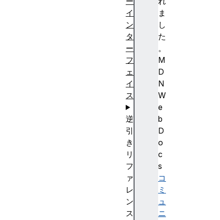
ー
れ
イ
ま
ン
し
タ
た
ー
。
フ
M
ェ
D
イ
N
ス
W
e
逆
b
引
D
き
o
リ
c
フ
s
ァ
コ
レ
ミ
ン
ュ
ス
ニ