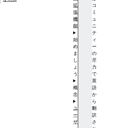
拡
コ
張
ミ
機
ュ
能
ニ
テ
始
ィ
め
ー
ま
の
し
尽
ょ
力
う
で
英
概
語
念
か
ら
ユ
翻
ー
訳
ザ
さ