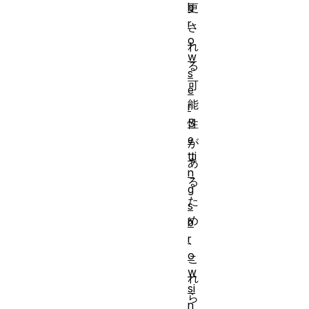
b
更
r
さ
o
れ
w
る
s
可
e
能
r
S
性
e
が
tti
あ
n
る
g
た
s
め
b
r
、
o
こ
w
れ
si
ら
n