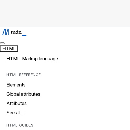
HTML
HTML: Markup language
HTML REFERENCE
Elements
Global attributes
Attributes
See all…
HTML GUIDES