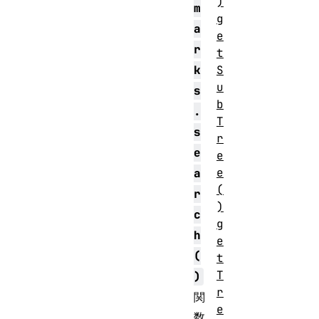
)
m
g
a
e
r
t
k
S
u
s
b
.
T
s
r
e
e
e
a
(
r
)
c
g
h
e
(
t
T
)
r
関
e
数