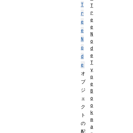
T
T
r
r
e
e
e
e
N
N
o
o
d
e
d
T
e
y
オ
p
ブ
e
ジ
B
o
ェ
o
ク
k
ト
m
の
a
配