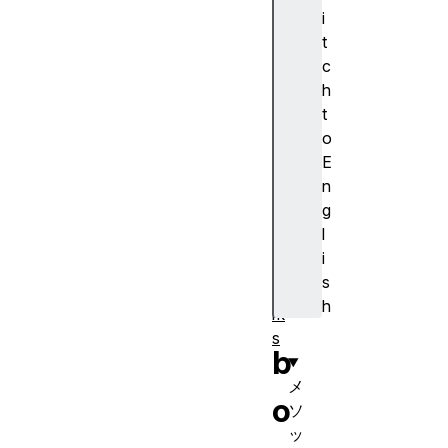
n
i
al
t
a
c
r
h
m
t
s
o
E
b
n
o
g
o
l
k
i
m
s
a
h
rk
s
b
メ
o
ソ
ッ