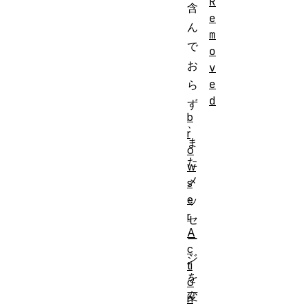
R
含
e
ん
m
で
o
お
v
e
ら
d
ず
b
、
r
ま
o
た
w
メ
s
e
ッ
r
セ
A
ー
c
ジ
ti
を
o
変
n