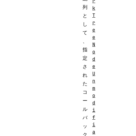
r
列
k
T
と
r
し
e
て
e
、
N
指
o
定
d
e
さ
U
れ
n
た
m
コ
o
ー
d
ル
i
f
バ
i
ッ
a
ク