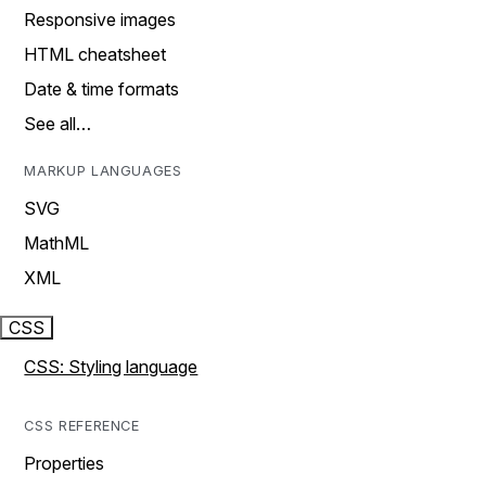
Responsive images
HTML cheatsheet
Date & time formats
See all…
MARKUP LANGUAGES
SVG
MathML
XML
CSS
CSS: Styling language
CSS REFERENCE
Properties