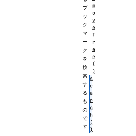
m
ブ
o
ッ
v
ク
e
マ
T
ー
r
e
ク
e
を
(
検
)
索
s
す
e
る
a
r
も
c
の
h
で
(
す
)
。