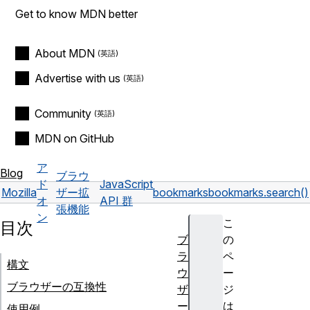
Get to know MDN better
About MDN
Advertise with us
Community
MDN on GitHub
ア
Blog
ブラウ
ド
JavaScript
Mozilla
ザー拡
bookmarks
bookmarks.search()
オ
API 群
張機能
ン
こ
目次
ブ
の
ラ
ペ
構文
ウ
ー
ブラウザーの互換性
ザ
ジ
ー
は
使用例