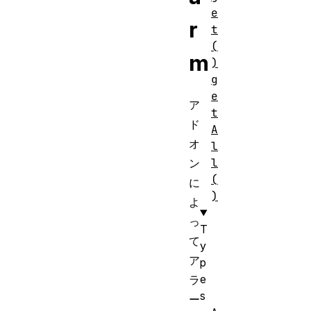
e
r
t
(
m
)
g
e
ア
t
ド
A
オ
l
l
ン
(
に
)
よ
っ
T
て
y
ア
p
e
ラ
s
ー