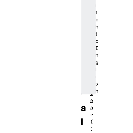
n
i
t
al
c
a
h
r
t
m
o
s
E
n
メ
g
ソ
l
ッ
i
ド
s
c
h
l
e
a
a
r
l
(
)