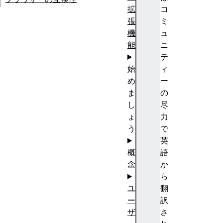
拡
コ
張
ミ
機
ュ
能
ニ
テ
始
ィ
め
ー
ま
の
し
尽
ょ
力
う
で
英
概
語
念
か
ら
ユ
翻
ー
訳
ザ
さ