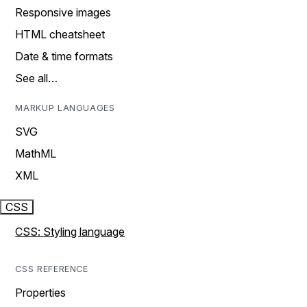
Responsive images
HTML cheatsheet
Date & time formats
See all…
MARKUP LANGUAGES
SVG
MathML
XML
CSS
CSS: Styling language
CSS REFERENCE
Properties