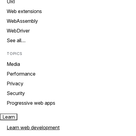
URI
Web extensions
WebAssembly
WebDriver
See all…
TOPICS
Media
Performance
Privacy
Security
Progressive web apps
Learn
Learn web development