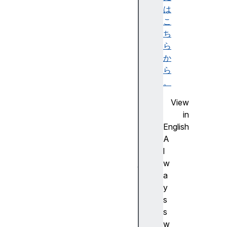
t
は
A
こ
PI
ち
群
ら
の
か
ブ
ら
ラ
。
ウ
View
ザ
in
ー
English
の
A
互
l
換
w
性
a
a
y
c
s
ti
s
o
w