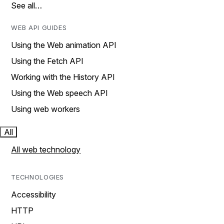
See all…
WEB API GUIDES
Using the Web animation API
Using the Fetch API
Working with the History API
Using the Web speech API
Using web workers
All
All web technology
TECHNOLOGIES
Accessibility
HTTP