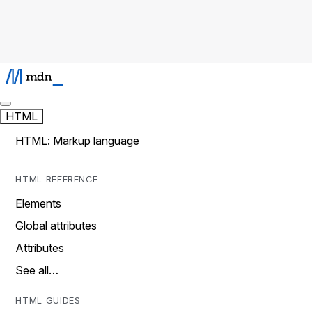
HTML
HTML: Markup language
HTML REFERENCE
Elements
Global attributes
Attributes
See all…
HTML GUIDES