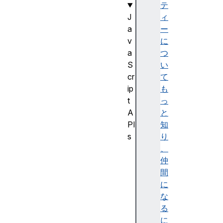
テ
J
ィ
a
ー
v
に
a
つ
S
い
cr
て
ip
も
t
っ
A
と
PI
知
s
り
J
、
a
仲
v
間
a
に
S
な
cr
る
ip
に