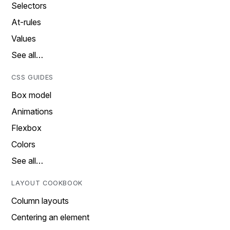
Selectors
At-rules
Values
See all…
CSS GUIDES
Box model
Animations
Flexbox
Colors
See all…
LAYOUT COOKBOOK
Column layouts
Centering an element