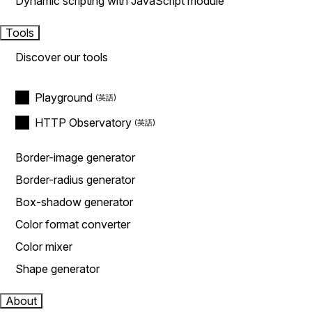
Dynamic scripting with JavaScript module
Tools
Discover our tools
Playground
HTTP Observatory
Border-image generator
Border-radius generator
Box-shadow generator
Color format converter
Color mixer
Shape generator
About