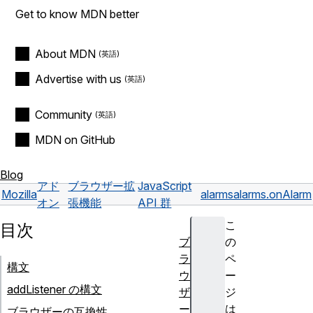
Get to know MDN better
About MDN
Advertise with us
Community
MDN on GitHub
Blog
アド
ブラウザー拡
JavaScript
Mozilla
alarms
alarms.onAlarm
オン
張機能
API 群
こ
目次
ブ
の
ラ
ペ
構文
ウ
ー
addListener の構文
ザ
ジ
ー
は
ブラウザーの互換性