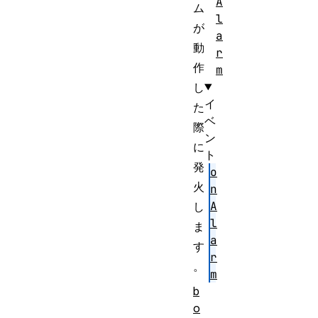
A
ム
l
が
a
動
r
作
m
し
イ
た
ベ
際
ン
に
ト
発
o
火
n
A
し
l
ま
a
す
r
。
m
b
o