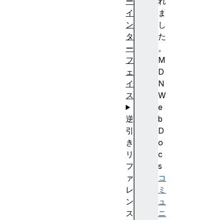
ー
れ
イ
ま
ン
し
タ
た
ー
。
フ
M
ェ
D
イ
N
ス
W
e
逆
b
引
D
き
o
リ
c
フ
s
ァ
コ
レ
ミ
ン
ュ
ス
ニ