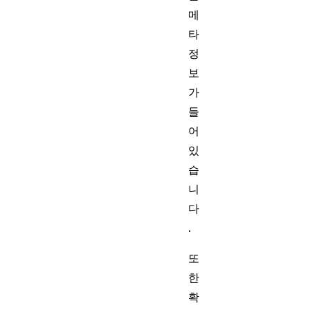
메
타
정
보
가
들
어
있
습
니
다
.
또
한
확