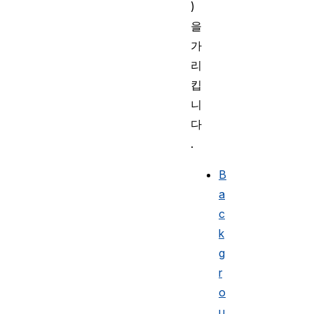
)
을
가
리
킵
니
다
.
B
a
c
k
g
r
o
u