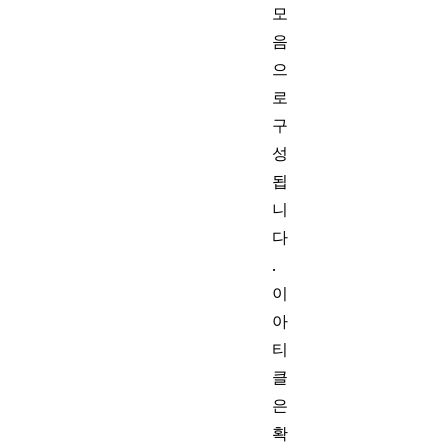
모
음
으
로
구
성
됩
니
다
.
이
아
티
클
은
확