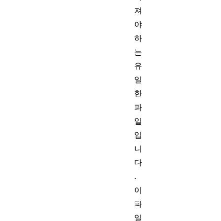
져
야
하
는
유
일
한
파
일
입
니
다
.
이
파
일