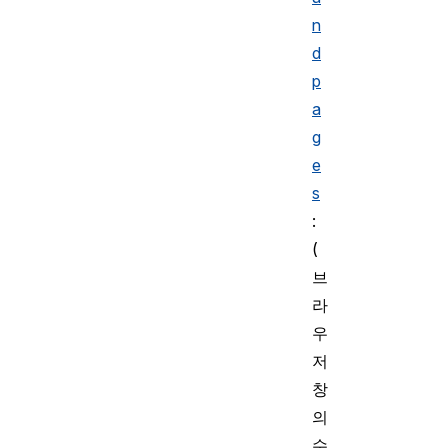
n
d
p
a
g
e
s
:
(
브
라
우
저
창
의
수