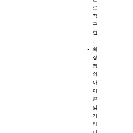
로
직
구
현
.
확
장
앱
의
아
이
콘
및
기
타
버