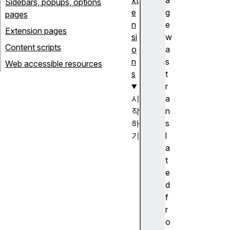
xt
a
Sidebars, popups, options
e
g
pages
n
e
Extension pages
si
w
Content scripts
o
a
n
s
Web accessible resources
s
t
r
시
a
작
n
하
s
기
l
W
a
h
t
at
e
ar
d
e
f
e
r
xt
o