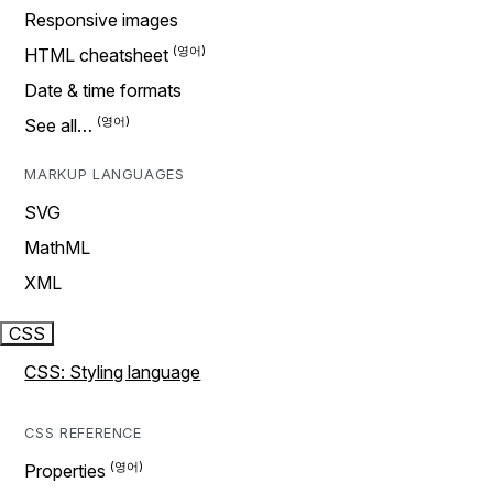
Responsive images
HTML cheatsheet
Date & time formats
See all…
MARKUP LANGUAGES
SVG
MathML
XML
CSS
CSS: Styling language
CSS REFERENCE
Properties