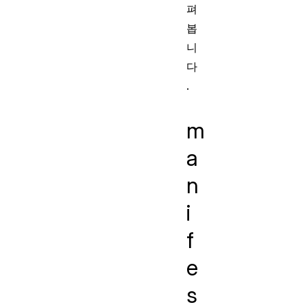
펴
봅
니
다
.
m
a
n
i
f
e
s