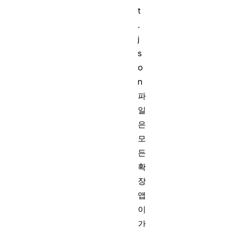
t
.
j
s
o
n
파
일
은
모
든
확
장
앱
이
가