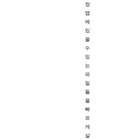
장
앱
에
있
을
수
있
는
파
일
들
을
빠
르
게
살