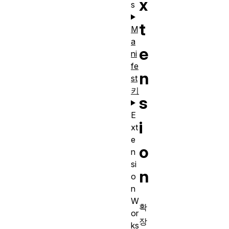
x
s
t
M
a
e
ni
fe
n
st
키
s
E
i
xt
e
o
n
si
n
o
n
W
확
or
장
ks