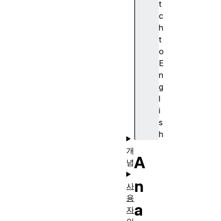
t
s
c
W
h
h
t
at
o
n
E
e
n
xt
g
?
l
i
s
h
개
A
념
n
사
용
a
자