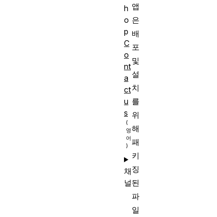
앱
h
o
은
p
배
C
포
o
및
nt
설
a
치
ct
u
를
s
위
해
패
키
징
채
널
된
파
일