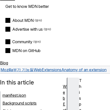
Get to know MDN better
About MDN
Advertise with us
Community
MDN on GitHub
Blog
Mozilla
부가 기능들
WebExtensions
Anatomy of an extension
T
In this article
W
h
e
i
manifest.json
b
s
Background scripts
E
p