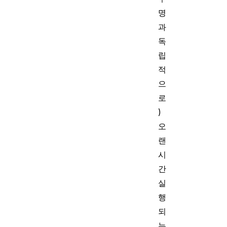
명
과
독
립
적
으
로
)
오
랜
시
간
실
행
되
는