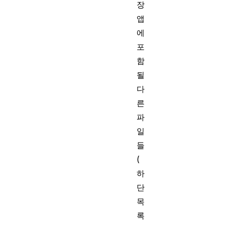
장
앱
에
포
함
될
다
른
파
일
들
(
하
단
목
록