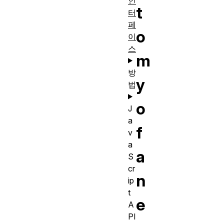
인
t
터
페
o
이
스
m
방
y
법
o
J
a
f
v
a
a
S
cr
n
ip
t
e
A
PI