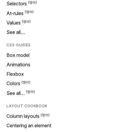
Selectors
At-rules
Values
See all…
CSS GUIDES
Box model
Animations
Flexbox
Colors
See all…
LAYOUT COOKBOOK
Column layouts
Centering an element