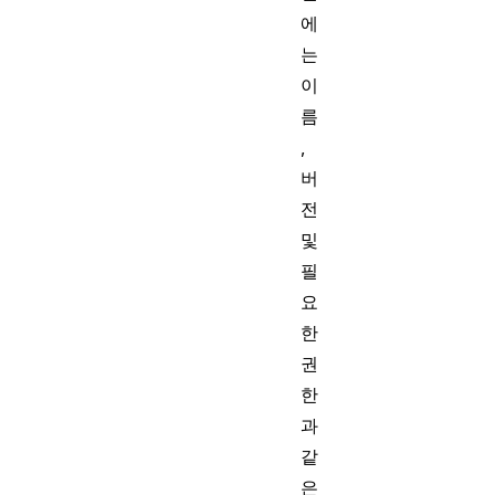
에
는
이
름
,
버
전
및
필
요
한
권
한
과
같
은