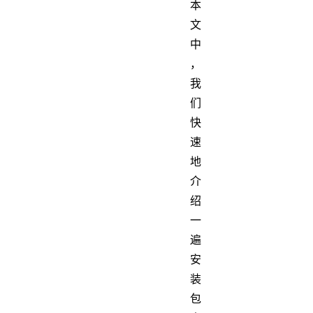
本
文
中
，
我
们
快
速
地
介
绍
一
遍
安
装
包