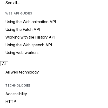
See all…
WEB API GUIDES
Using the Web animation API
Using the Fetch API
Working with the History API
Using the Web speech API
Using web workers
All
All web technology
TECHNOLOGIES
Accessibility
HTTP