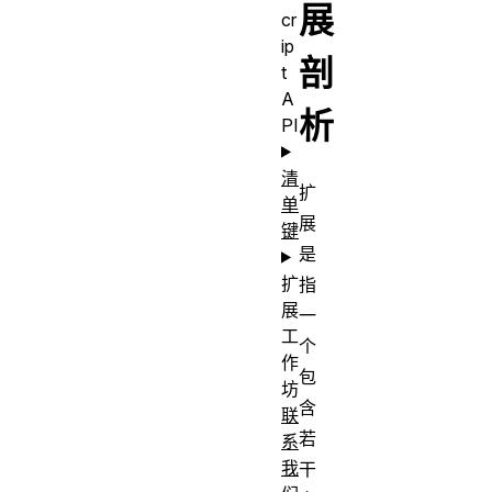
展
cr
ip
剖
t
A
析
PI
清
扩
单
展
键
是
扩
指
展
一
工
个
作
包
坊
含
联
若
系
我
干