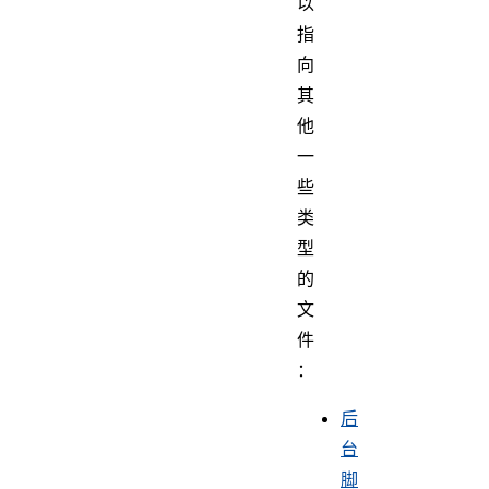
以
指
向
其
他
一
些
类
型
的
文
件
：
后
台
脚