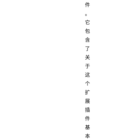
件
。
它
包
含
了
关
于
这
个
扩
展
插
件
基
本