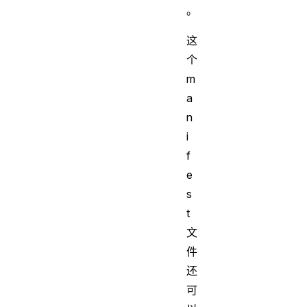
。
这
个
m
a
n
i
f
e
s
t
文
件
还
可