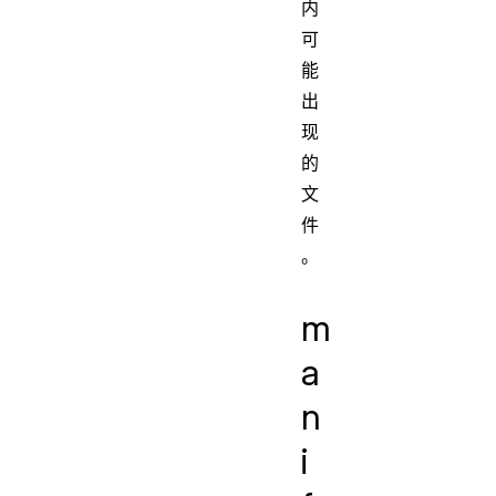
内
可
能
出
现
的
文
件
。
m
a
n
i