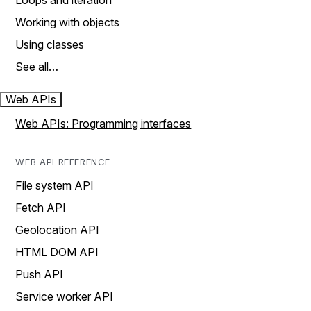
Loops and iteration
Working with objects
Using classes
See all…
Web APIs
Web APIs: Programming interfaces
WEB API REFERENCE
File system API
Fetch API
Geolocation API
HTML DOM API
Push API
Service worker API