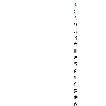
页
:
为
各
式
各
样
用
户
界
面
组
件
提
供
内