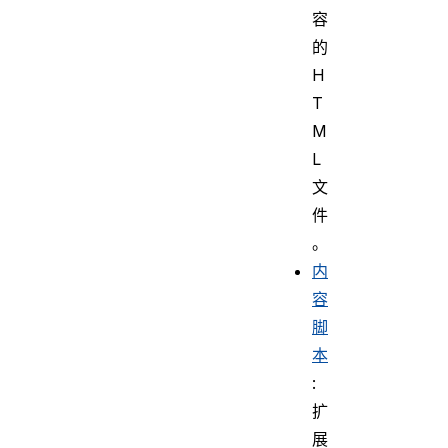
容
的
H
T
M
L
文
件
。
内
容
脚
本
:
扩
展