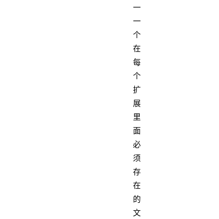
一
一
个
在
每
个
扩
展
里
面
必
须
存
在
的
文