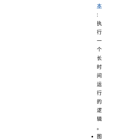
本
:
执
行
一
个
长
时
间
运
行
的
逻
辑
。
图