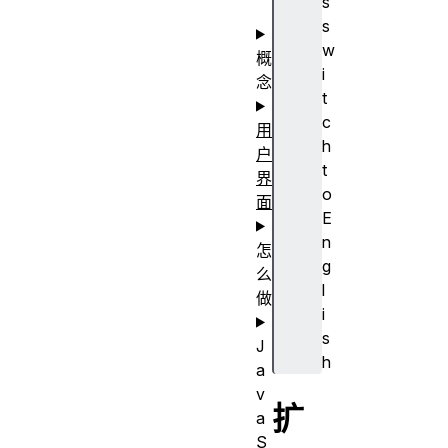
s
？
s
w
概
i
念
t
c
用
h
户
t
界
o
面
E
n
怎
g
么
l
做
i
s
J
h
a
v
扩
a
S