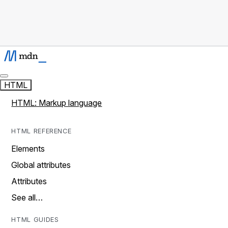
HTML
HTML: Markup language
HTML REFERENCE
Elements
Global attributes
Attributes
See all…
HTML GUIDES