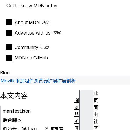
Get to know MDN better
About MDN
Advertise with us
Community
MDN on GitHub
Blog
Mozilla
附加组件
浏览器扩展
扩展剖析
此
本文内容
浏
页
览
面
manifest.json
器
由
后台脚本
扩
社
展
区
侧边栏，弹出窗口，选项页面