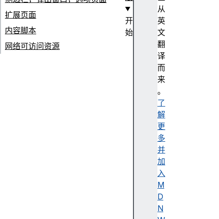
从
扩展页面
开
英
内容脚本
始
文
扩
翻
网络可访问资源
展
译
是
而
什
来
么
。
？
了
你
解
的
更
第
多
一
并
个
加
扩
入
展
M
你
D
的
N