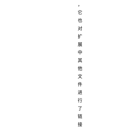
，
它
也
对
扩
展
中
其
他
文
件
进
行
了
链
接