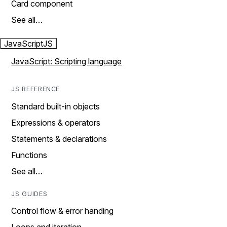
Card component
See all…
JavaScript
JS
JavaScript: Scripting language
JS REFERENCE
Standard built-in objects
Expressions & operators
Statements & declarations
Functions
See all…
JS GUIDES
Control flow & error handing