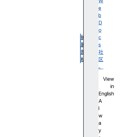
第
W
二
e
个
b
扩
D
展
o
扩
c
展
s
剖
社
析
区
扩
。
展
View
示
in
例
English
下
A
一
l
步
w
是
a
什
y
么