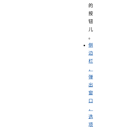
的
按
钮
儿
。
侧
边
栏
，
弹
出
窗
口
，
选
项