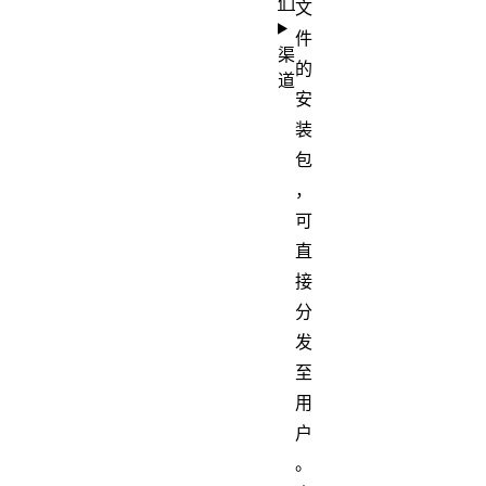
们
文
件
渠
的
道
安
装
包
，
可
直
接
分
发
至
用
户
。