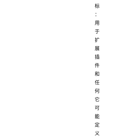
标
：
用
于
扩
展
插
件
和
任
何
它
可
能
定
义