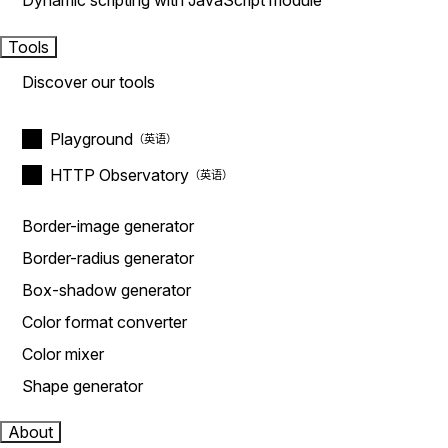
Dynamic scripting with JavaScript module
Tools
Discover our tools
Playground
HTTP Observatory
Border-image generator
Border-radius generator
Box-shadow generator
Color format converter
Color mixer
Shape generator
About