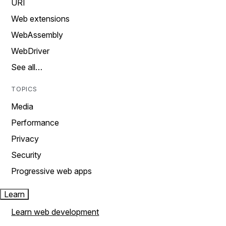
URI
Web extensions
WebAssembly
WebDriver
See all…
TOPICS
Media
Performance
Privacy
Security
Progressive web apps
Learn
Learn web development