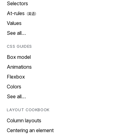
Selectors
At-rules
Values
See all…
CSS GUIDES
Box model
Animations
Flexbox
Colors
See all…
LAYOUT COOKBOOK
Column layouts
Centering an element