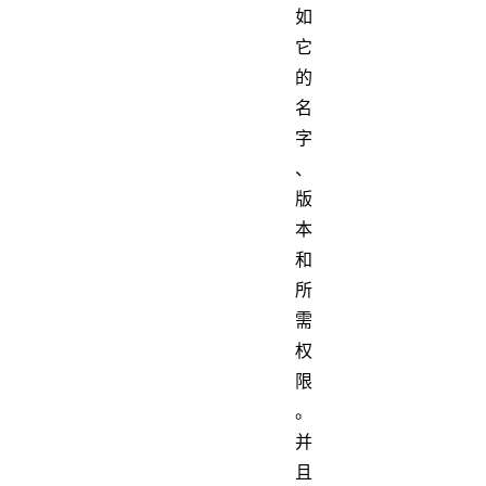
如
它
的
名
字
、
版
本
和
所
需
权
限
。
并
且