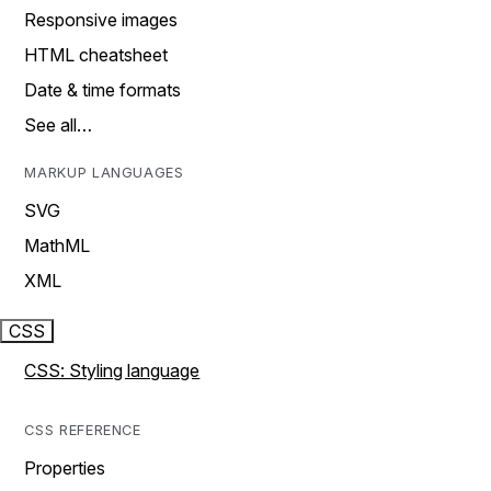
Responsive images
HTML cheatsheet
Date & time formats
See all…
MARKUP LANGUAGES
SVG
MathML
XML
CSS
CSS: Styling language
CSS REFERENCE
Properties