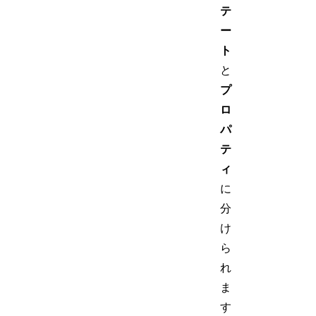
テ
ー
ト
と
プ
ロ
パ
テ
ィ
に
分
け
ら
れ
ま
す