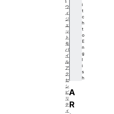
t
i
ウ
t
ィ
c
ジ
h
ェ
t
ッ
o
ト
E
モ
n
バ
g
イ
l
ル
i
ア
s
ク
h
セ
シ
A
ビ
リ
R
テ
ィ