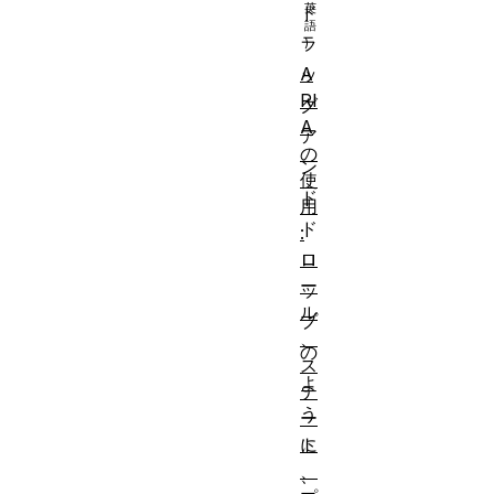
ド
ラ
ッ
A
RI
グ
A
ア
の
ン
使
ド
用
ド
:
ロ
ロ
ー
ッ
ル
プ
、
の
ス
よ
テ
う
ー
に
ト
、
、