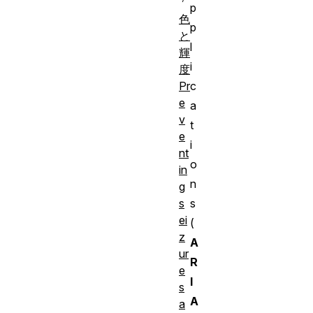
p
色
p
と
l
輝
i
度
Pr
c
e
a
v
t
e
i
nt
o
in
n
g
s
s
ei
(
z
A
ur
R
e
I
s
A
a