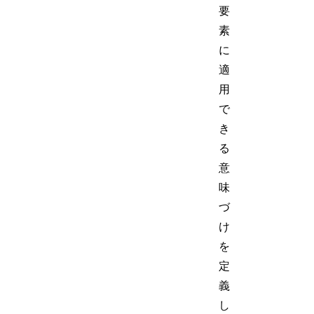
要
素
に
適
用
で
き
る
意
味
づ
け
を
定
義
し