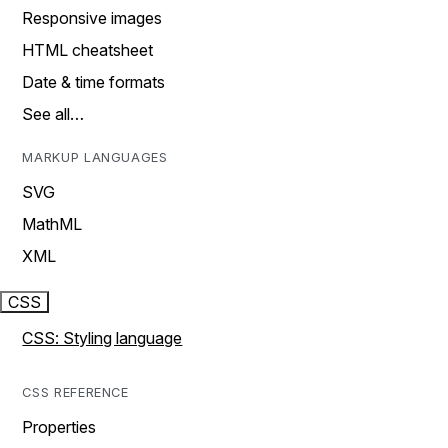
Responsive images
HTML cheatsheet
Date & time formats
See all…
MARKUP LANGUAGES
SVG
MathML
XML
CSS
CSS: Styling language
CSS REFERENCE
Properties