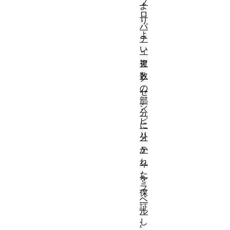
プ
よ
ロ
り
パ
よ
テ
い
ィ
ア
複
数
ク
の
セ
部
シ
分
ビ
に
リ
分
テ
か
れ
ィ
た
を
ラ
保
ベ
証
ル
し
: