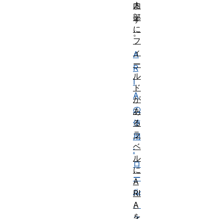
ま
内
部
す
に
。
フ
ィ
A
ー
R
ル
I
ド
A
が
の
あ
使
る
ラ
用
ベ
:
ル
ロ
に
ー
A
ル
RI
、
A
を
ス