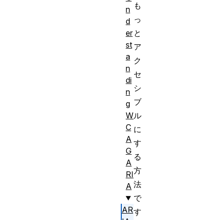
も
n
っ
d
と
er
st
ア
a
ク
n
セ
di
シ
n
ブ
g
ル
W
C
に
A
す
G
る
A
方
RI
法
A
で
AR
す