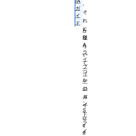
IA
。
ガ
そ
イ
れ
ド
に
A
従
RI
A
う
ラ
い
イ
く
ブ
つ
リ
か
ー
の
ジ
ョ
ガ
ン
イ
S
ド
cr
ラ
e
イ
e