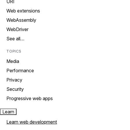
URI
Web extensions
WebAssembly
WebDriver
See all…
TOPICS
Media
Performance
Privacy
Security
Progressive web apps
Learn
Learn web development