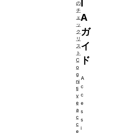
I
の
チ
A
ェ
ッ
ガ
ク
リ
イ
ス
ト
ド
C
o
g
A
ni
c
ti
c
v
e
e
a
s
c
s
c
i
e