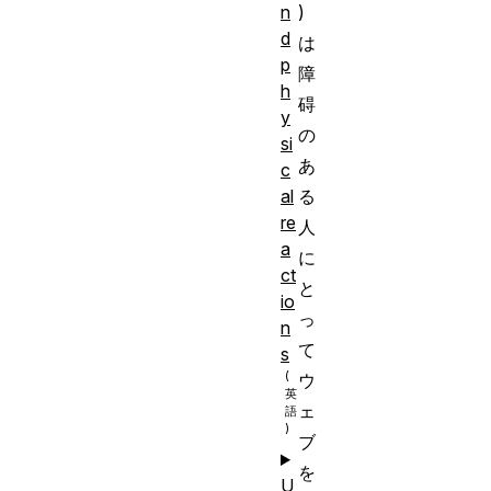
n
)
d
は
p
障
h
碍
y
の
si
あ
c
al
る
re
人
a
に
ct
と
io
っ
n
て
s
ウ
ェ
ブ
を
U