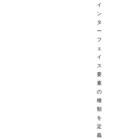
イ
ン
タ
ー
フ
ェ
イ
ス
要
素
の
種
類
を
定
義