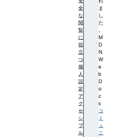
安
れ
全
ま
な
し
閲
た
覧
。
に
M
役
D
立
N
つ
W
個
e
人
b
設
D
定
o
ア
c
ク
s
セ
コ
シ
ミ
ブ
ュ
ル
ニ