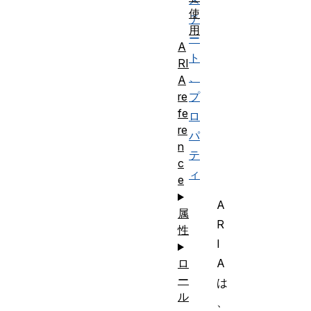
使
テ
用
ー
A
ト
RI
、
A
プ
re
fe
ロ
re
パ
n
テ
c
ィ
e
A
属
R
性
I
A
ロ
ー
は
ル
、