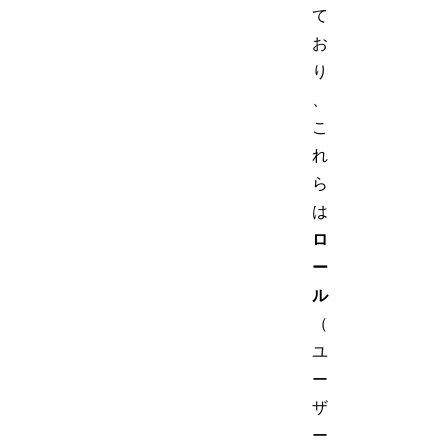
て
お
り
、
こ
れ
ら
は
ロ
ー
ル
（
ユ
ー
ザ
ー