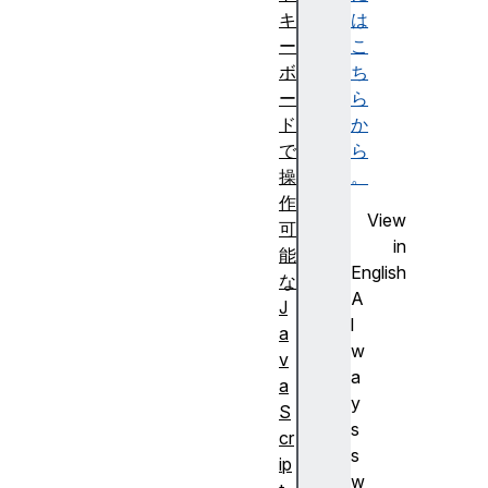
キ
は
ー
こ
ボ
ち
ー
ら
ド
か
で
ら
操
。
作
View
可
in
能
English
な
A
J
l
a
w
v
a
a
y
S
s
cr
s
ip
w