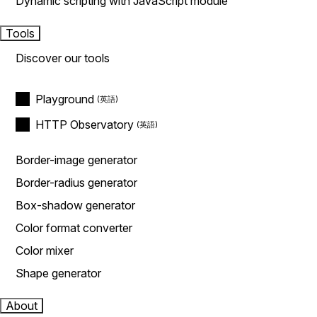
Dynamic scripting with JavaScript module
Tools
Discover our tools
Playground
HTTP Observatory
Border-image generator
Border-radius generator
Box-shadow generator
Color format converter
Color mixer
Shape generator
About