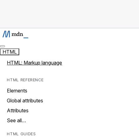
HTML
HTML: Markup language
HTML REFERENCE
Elements
Global attributes
Attributes
See all…
HTML GUIDES