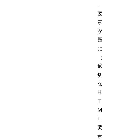
。
要
素
が
既
に
（
適
切
な
H
T
M
L
要
素