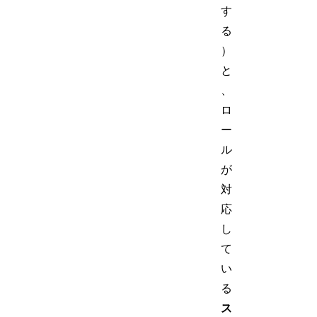
す
る
）
と
、
ロ
ー
ル
が
対
応
し
て
い
る
ス