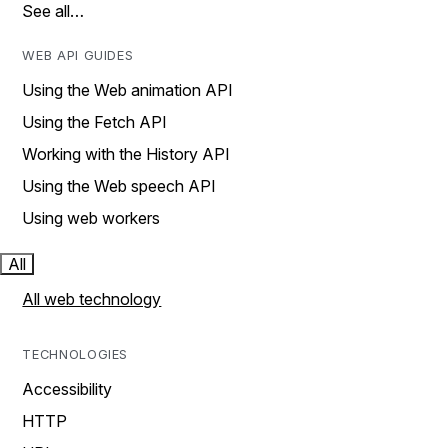
See all…
WEB API GUIDES
Using the Web animation API
Using the Fetch API
Working with the History API
Using the Web speech API
Using web workers
All
All web technology
TECHNOLOGIES
Accessibility
HTTP