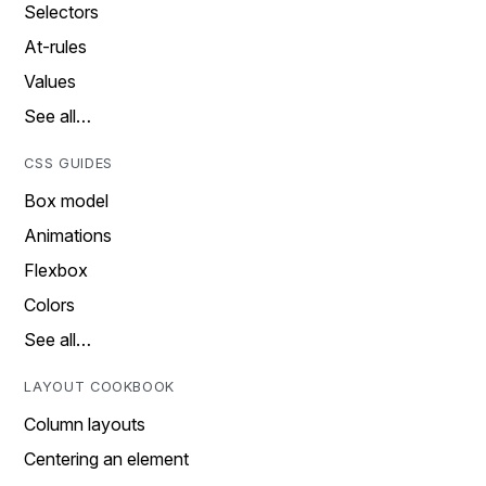
Selectors
At-rules
Values
See all…
CSS GUIDES
Box model
Animations
Flexbox
Colors
See all…
LAYOUT COOKBOOK
Column layouts
Centering an element