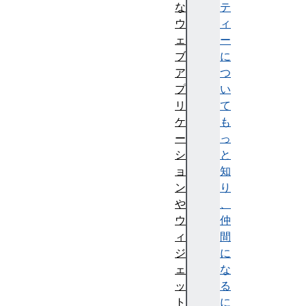
な
テ
ウ
ィ
ェ
ー
ブ
に
ア
つ
プ
い
リ
て
ケ
も
ー
っ
シ
と
ョ
知
ン
り
や
、
ウ
仲
ィ
間
ジ
に
ェ
な
ッ
る
ト
に