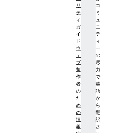
リ
コ
テ
ミ
ィ
ュ
ガ
ニ
イ
テ
ド
ィ
ウ
ー
ェ
の
ブ
尽
製
力
作
で
者
英
の
語
た
か
め
ら
の
翻
情
訳
報
さ