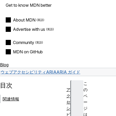
Get to know MDN better
About MDN
Advertise with us
Community
MDN on GitHub
Blog
ウェブ
アクセシビリティ
ARIA
ARIA ガイド
こ
目次
ア
の
ク
ペ
関連情報
セ
ー
シ
ジ
ビ
は