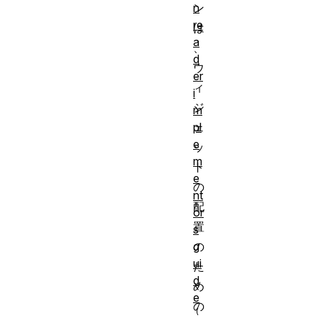
ン
n
re
は
a
、
d
ウ
er
ィ
i
ジ
m
ェ
pl
e
ッ
m
ト
e
の
nt
配
or
置
s
の
g
ui
た
d
め
e
の