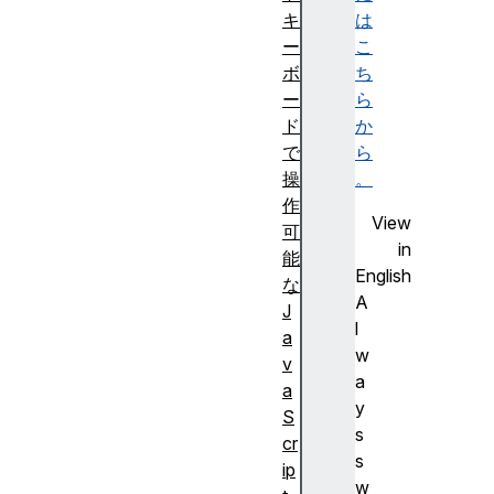
キ
は
ー
こ
ボ
ち
ー
ら
ド
か
で
ら
操
。
作
View
可
in
能
English
な
A
J
l
a
w
v
a
a
y
S
s
cr
s
ip
w