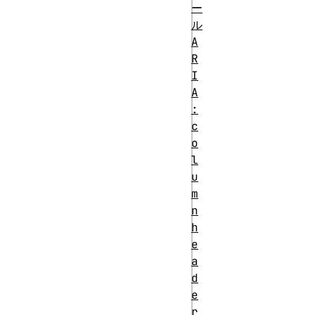
html
ー
ル
<div 
A
role="dialog">

R
  ...

I
A
  <div 
:
id="InfoText" 
c
role="document" 
o
tabindex="0">

l
    <p>いくつかの
u
情報テキストがここに
m
n
入ります。</p>

h
  </div>

e
  ...

a
  <button>閉じる
d
</button>

e
r