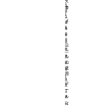
文
t
書
d
(
i
d
a
l
o
o
c
g
u
ロ
m
ー
e
ル
の
n
使
t
用
)
A
ロ
R
ー
I
ル
A
:
は