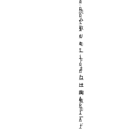
a
、
p
読
p
み
l
取
i
り
c
a
モ
t
ー
i
ド
o
ま
n
た
ロ
は
ー
ル
閲
A
覧
R
モ
I
ー
A
ド
: