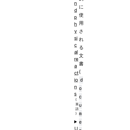
n
に
d
使
p
用
h
y
さ
si
れ
c
る
al
文
re
書
a
(
ct
io
d
n
o
s
c
u
m
e
U