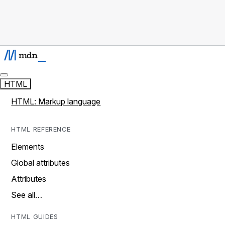
HTML
HTML: Markup language
HTML REFERENCE
Elements
Global attributes
Attributes
See all…
HTML GUIDES