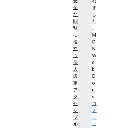
安
れ
全
ま
な
し
閲
た
覧
。
に
M
役
D
立
N
つ
W
個
e
人
b
設
D
定
o
ア
c
ク
s
セ
コ
シ
ミ
ブ
ュ
ル
ニ