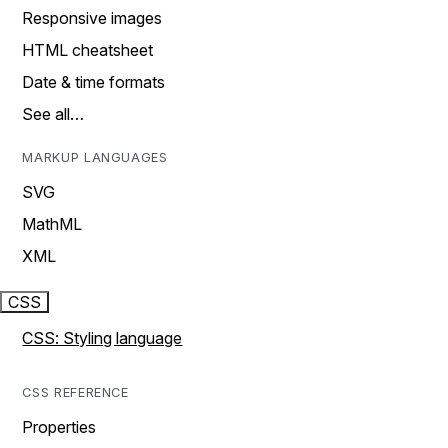
Responsive images
HTML cheatsheet
Date & time formats
See all…
MARKUP LANGUAGES
SVG
MathML
XML
CSS
CSS: Styling language
CSS REFERENCE
Properties