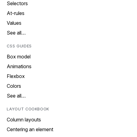
Selectors
At-rules
Values
See all…
CSS GUIDES
Box model
Animations
Flexbox
Colors
See all…
LAYOUT COOKBOOK
Column layouts
Centering an element