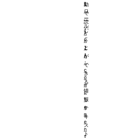
t
動
ロ
で
ー
読
ル
む
A
こ
R
と
I
A
が
:
で
c
き
o
る
m
情
p
報
l
e
テ
m
キ
e
ス
n
ト
t