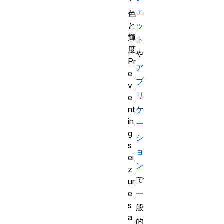
ェ
色
と
ッ
輝
ト
度
や
Pr
ア
e
プ
v
リ
e
nt
ケ
in
ー
g
シ
s
ョ
ei
ン
z
で
ur
e
一
s
般
a
的