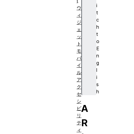
t
i
ウ
t
ィ
c
ジ
h
ェ
t
ッ
o
ト
E
モ
n
バ
g
イ
l
ル
i
ア
s
ク
h
セ
シ
A
ビ
リ
R
テ
ィ