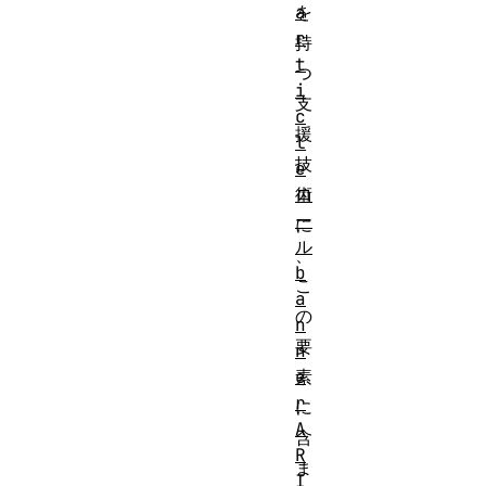
を
a
r
持
t
つ
i
支
c
援
l
技
e
術
ロ
ー
に
ル
、
b
こ
a
の
n
要
n
素
e
r
に
A
含
R
ま
I