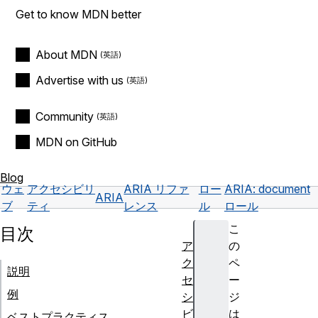
Get to know MDN better
About MDN
Advertise with us
Community
MDN on GitHub
Blog
ウェ
アクセシビリ
ARIA リファ
ロー
ARIA: document
ARIA
ブ
ティ
レンス
ル
ロール
こ
目次
ア
の
ク
ペ
説明
セ
ー
例
シ
ジ
ビ
は
ベストプラクティス