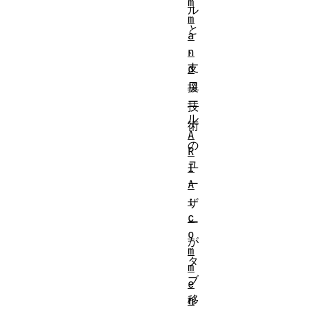
m
ル
m
と
a
、
n
支
d
ロ
援
ー
技
ル
術
A
の
R
ユ
I
ー
A
:
ザ
c
ー
o
が
m
タ
m
ブ
e
移
n