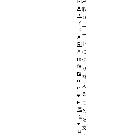
み
RI
A
取
ガ
り
イ
モ
ド
ー
A
ド
RI
に
A
re
切
fe
り
re
替
n
え
c
る
e
こ
属
と
性
を
支
ロ