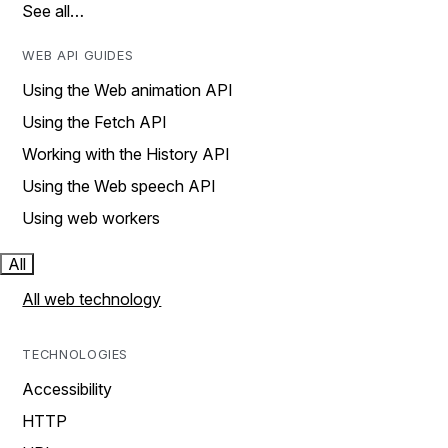
See all…
WEB API GUIDES
Using the Web animation API
Using the Fetch API
Working with the History API
Using the Web speech API
Using web workers
All
All web technology
TECHNOLOGIES
Accessibility
HTTP