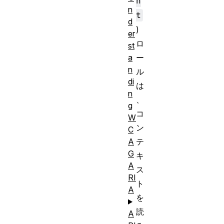
n
n
t
d
)
er
ロ
st
ー
a
n
ル
di
は
n
、
g
コ
W
ン
C
テ
A
G
キ
A
ス
RI
ト
A
を
読
A