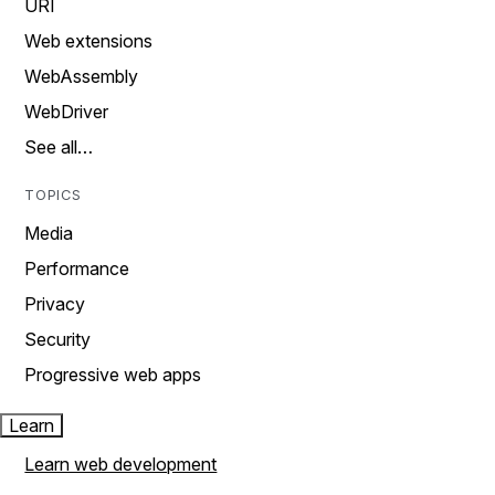
URI
Web extensions
WebAssembly
WebDriver
See all…
TOPICS
Media
Performance
Privacy
Security
Progressive web apps
Learn
Learn web development