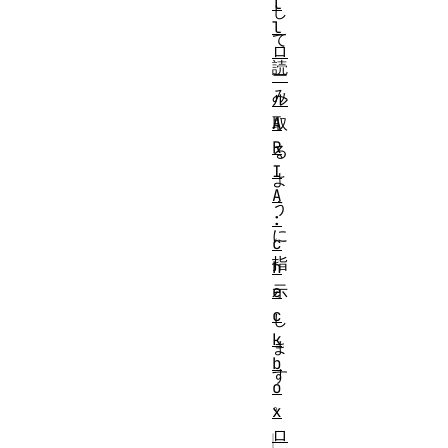
l
し
l
て
ロ
読
ー
み
ル
取
A
R
る
I
よ
A
う
:
に
c
指
h
示
e
c
し
k
ま
b
す
o
。
x
ロ