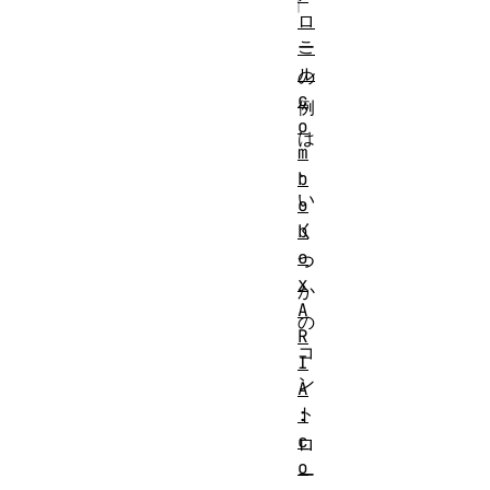
ロ
こ
ー
ル
の
c
例
o
は
m
、
b
い
o
く
b
o
つ
x
か
A
の
R
コ
I
ン
A
ト
:
c
ロ
o
ー