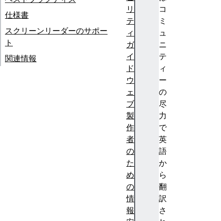
リ
コ
仕様書
テ
ミ
スクリーンリーダーのサポー
ィ
ュ
ト
ガ
ニ
イ
テ
関連情報
ド
ィ
ウ
ー
ェ
の
ブ
尽
製
力
作
で
者
英
の
語
た
か
め
ら
の
翻
情
訳
報
さ