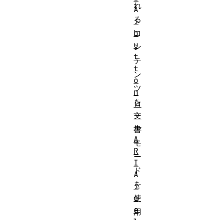
れ
A
る
:
コ
b
u
ン
t
テ
t
ン
o
ツ
n
を
ロ
文
ー
ル
書
A
モ
R
ー
I
ド
A
を
:
使
c
e
用