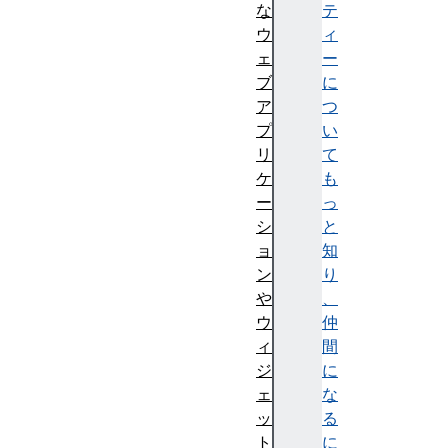
な
テ
ウ
ィ
ェ
ー
ブ
に
ア
つ
プ
い
リ
て
ケ
も
ー
っ
シ
と
ョ
知
ン
り
や
、
ウ
仲
ィ
間
ジ
に
ェ
な
ッ
る
ト
に