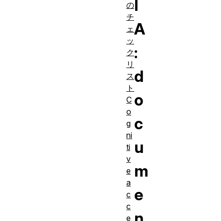
I
の
チ
A
ェ
ッ
:
ク
リ
d
ス
ト
o
C
o
c
g
ni
u
ti
v
m
e
a
e
c
c
n
e