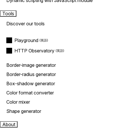
Dynamic scripting with JavaScript module
Tools
Discover our tools
Playground
HTTP Observatory
Border-image generator
Border-radius generator
Box-shadow generator
Color format converter
Color mixer
Shape generator
About