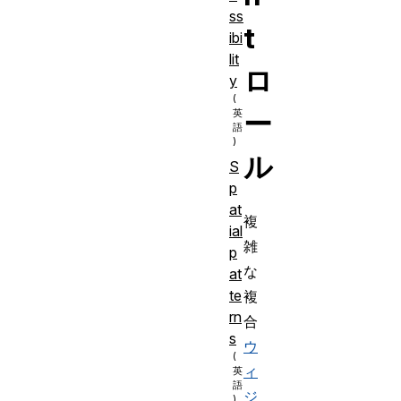
ss
t
ibi
lit
ロ
y
ー
ル
S
p
at
複
ial
雑
p
な
at
te
複
rn
合
s
ウ
ィ
ジ