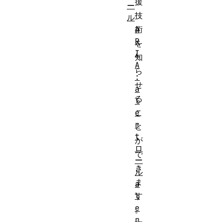
援
ー
技
ル
術
A
R
を
I
知
A
ら
:
せ
a
る
l
こ
e
r
と
t
が
ロ
で
ー
き
ル
ま
a
す
l
e
。
r