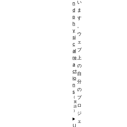
い
n
d
ま
p
す
h
。
y
ウ
si
ェ
c
ブ
al
re
上
a
の
ct
自
io
分
n
の
s
プ
ロ
ジ
ェ
U