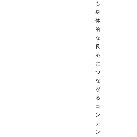
も
身
体
的
な
反
応
に
つ
な
が
る
コ
ン
テ
ン