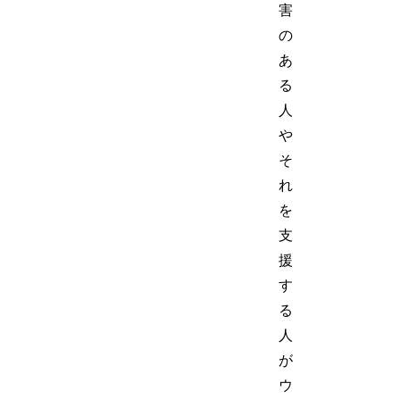
害
の
あ
る
人
や
そ
れ
を
支
援
す
る
人
が
ウ