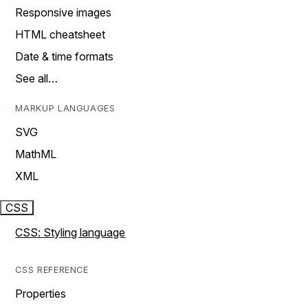
Responsive images
HTML cheatsheet
Date & time formats
See all…
MARKUP LANGUAGES
SVG
MathML
XML
CSS
CSS: Styling language
CSS REFERENCE
Properties