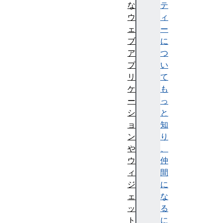
な
テ
ウ
ィ
ェ
ー
ブ
に
ア
つ
プ
い
リ
て
ケ
も
ー
っ
シ
と
ョ
知
ン
り
や
、
ウ
仲
ィ
間
ジ
に
ェ
な
ッ
る
ト
に