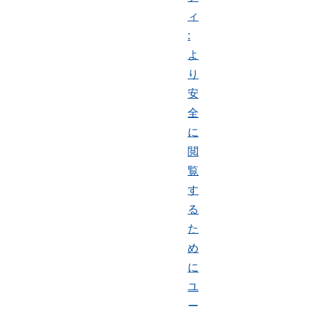
ィ
:
よ
り
安
全
に
閲
覧
す
る
た
め
に
ユ
ー