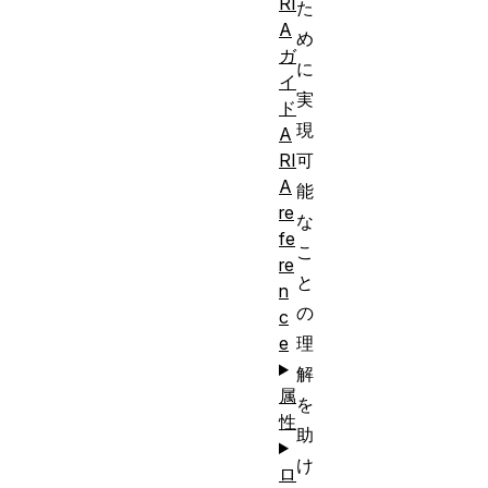
RI
た
A
め
ガ
に
イ
実
ド
現
A
可
RI
A
能
re
な
fe
こ
re
と
n
の
c
理
e
解
属
を
性
助
け
ロ