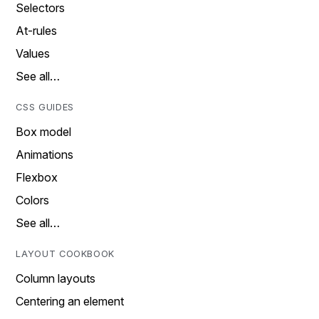
Selectors
At-rules
Values
See all…
CSS GUIDES
Box model
Animations
Flexbox
Colors
See all…
LAYOUT COOKBOOK
Column layouts
Centering an element