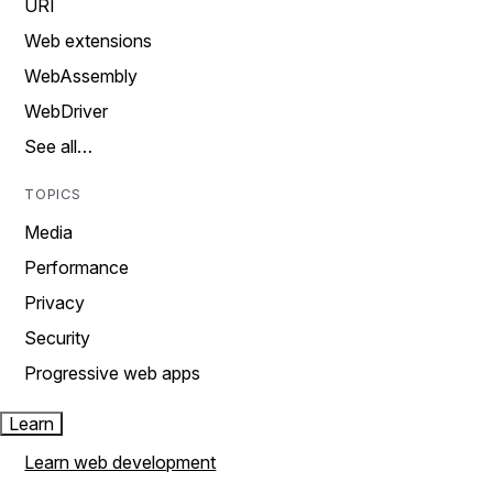
URI
Web extensions
WebAssembly
WebDriver
See all…
TOPICS
Media
Performance
Privacy
Security
Progressive web apps
Learn
Learn web development