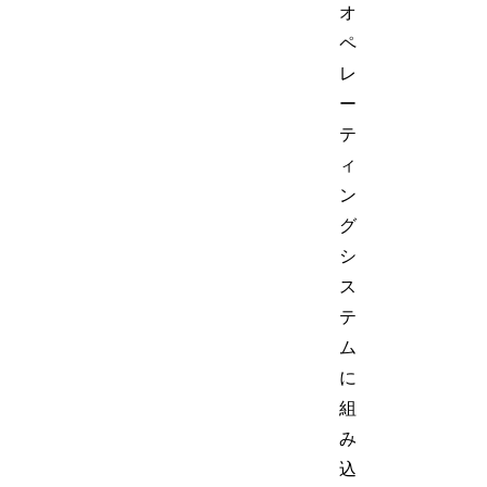
オ
ペ
レ
ー
テ
ィ
ン
グ
シ
ス
テ
ム
に
組
み
込