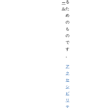
る
ー
た
ル
め
の
も
の
で
す
。
ア
ク
セ
シ
ビ
リ
テ