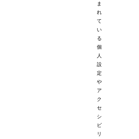
ま
れ
て
い
る
個
人
設
定
や
ア
ク
セ
シ
ビ
リ