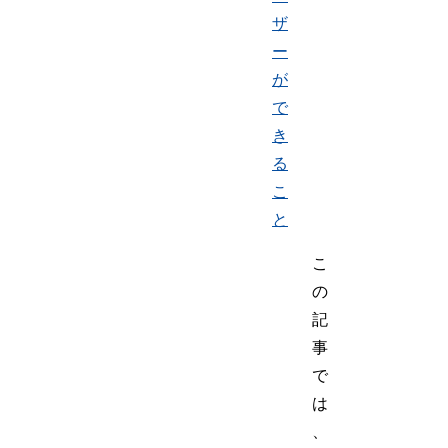
ザ
ー
が
で
き
る
こ
と
こ
の
記
事
で
は
、