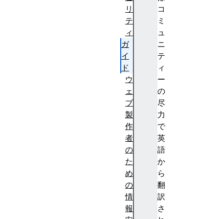
リ
コ
テ
ミ
ィ
ュ
ガ
ニ
イ
テ
ド
ィ
ウ
ー
ェ
の
ブ
尽
製
力
作
で
者
英
の
語
た
か
め
ら
の
翻
情
訳
報
さ