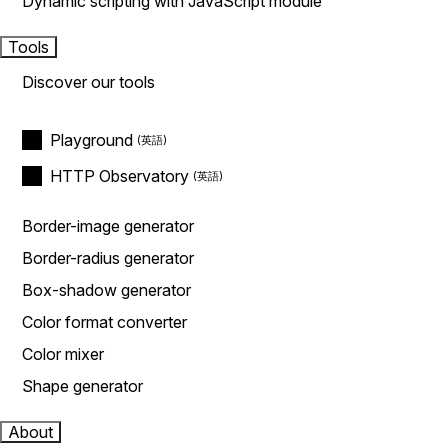
Dynamic scripting with JavaScript module
Tools
Discover our tools
Playground
HTTP Observatory
Border-image generator
Border-radius generator
Box-shadow generator
Color format converter
Color mixer
Shape generator
About