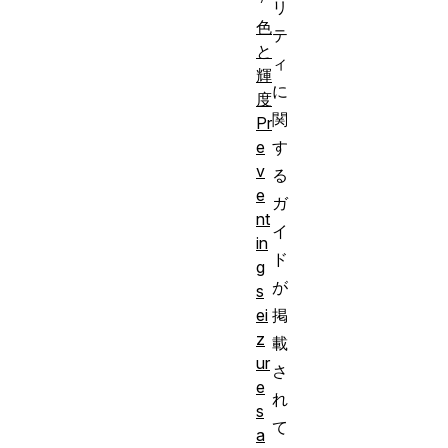
リ
色
テ
と
ィ
輝
に
度
関
Pr
e
す
v
る
e
ガ
nt
イ
in
ド
g
が
s
ei
掲
z
載
ur
さ
e
れ
s
て
a