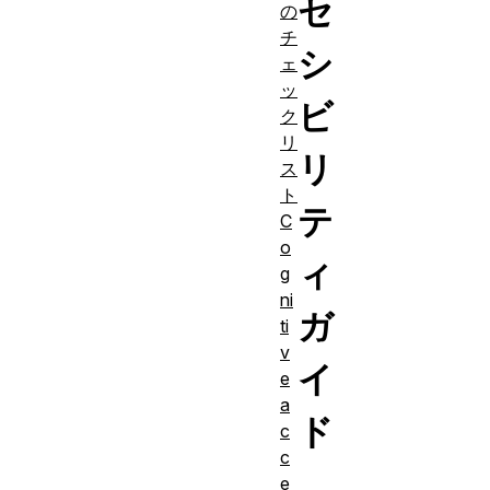
セ
の
チ
シ
ェ
ッ
ビ
ク
リ
リ
ス
ト
テ
C
o
ィ
g
ni
ガ
ti
v
イ
e
a
ド
c
c
e