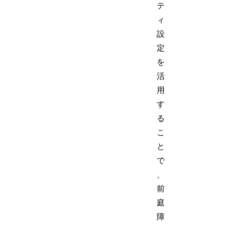
テ
ィ
設
定
を
活
用
す
る
こ
と
で
、
前
庭
障