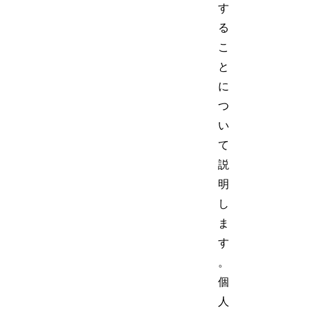
す
る
こ
と
に
つ
い
て
説
明
し
ま
す
。
個
人