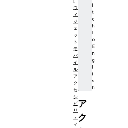
t
i
ウ
t
ィ
c
ジ
h
ェ
t
ッ
o
ト
E
モ
n
バ
g
イ
l
ル
i
ア
s
ク
h
セ
シ
ア
ビ
リ
ク
テ
ィ