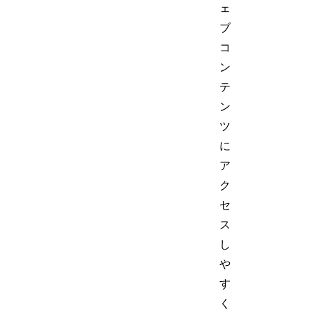
ェ
ブ
コ
ン
テ
ン
ツ
に
ア
ク
セ
ス
し
や
す
く