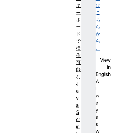
キ
は
ー
こ
ボ
ち
ー
ら
ド
か
で
ら
操
。
作
View
可
in
能
English
な
A
J
l
a
w
v
a
a
y
S
s
cr
s
ip
w