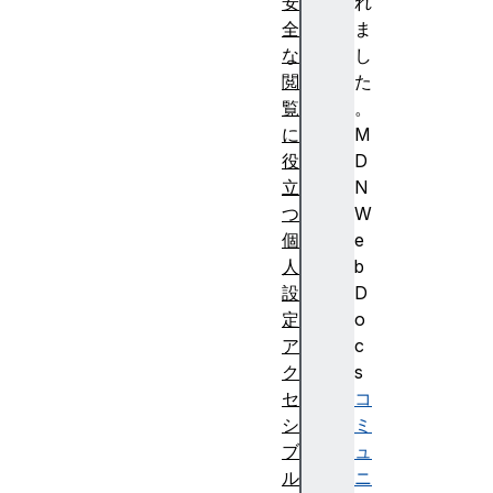
安
れ
全
ま
な
し
閲
た
覧
。
に
M
役
D
立
N
つ
W
個
e
人
b
設
D
定
o
ア
c
ク
s
セ
コ
シ
ミ
ブ
ュ
ル
ニ