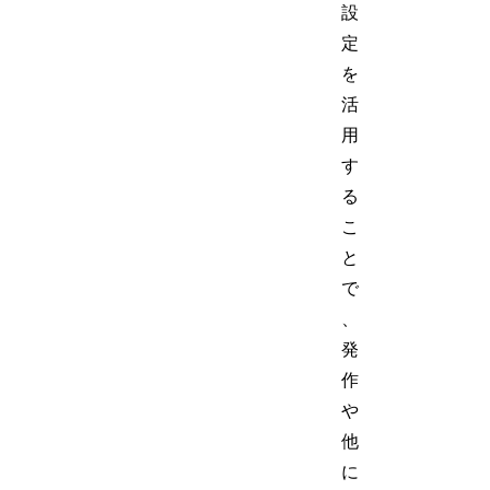
設
定
を
活
用
す
る
こ
と
で
、
発
作
や
他
に