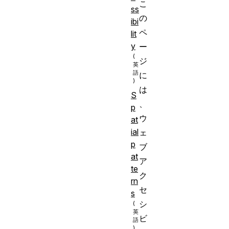
こ
ss
の
ibi
ペ
lit
y
ー
ジ
に
は
S
、
p
ウ
at
ial
ェ
p
ブ
at
ア
te
ク
rn
セ
s
シ
ビ