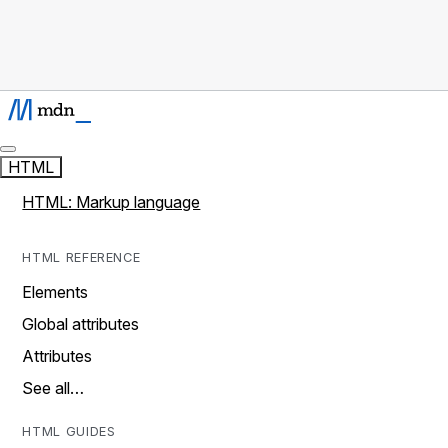
HTML
HTML: Markup language
HTML REFERENCE
Elements
Global attributes
Attributes
See all…
HTML GUIDES