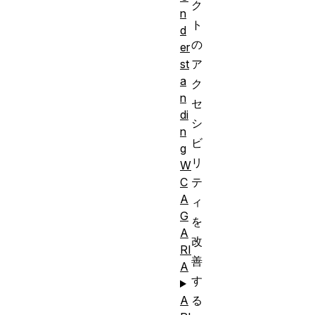
ク
n
ト
d
の
er
ア
st
a
ク
n
セ
di
シ
n
ビ
g
リ
W
テ
C
A
ィ
G
を
A
改
RI
善
A
す
る
A