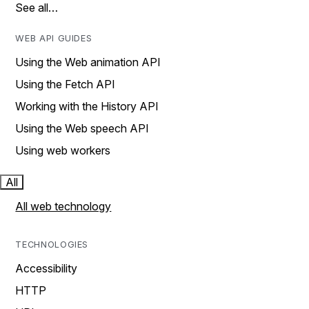
See all…
WEB API GUIDES
Using the Web animation API
Using the Fetch API
Working with the History API
Using the Web speech API
Using web workers
All
All web technology
TECHNOLOGIES
Accessibility
HTTP