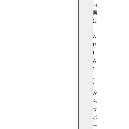
t
当
o
面
c
は
o
、
m
p
A
l
R
e
I
t
A
e
1
a
.
r
i
1
a
か
-
ら
b
サ
r
ポ
a
ー
i