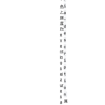
i
色
と
a
輝
-
度
d
Pr
e
e
s
v
e
c
nt
r
in
i
g
p
s
ei
t
z
i
ur
o
e
n
s
属
a