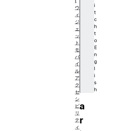
t
i
ウ
t
ィ
c
ジ
h
ェ
t
ッ
o
ト
E
モ
n
バ
g
イ
l
ル
i
ア
s
ク
h
セ
シ
a
ビ
リ
r
テ
ィ