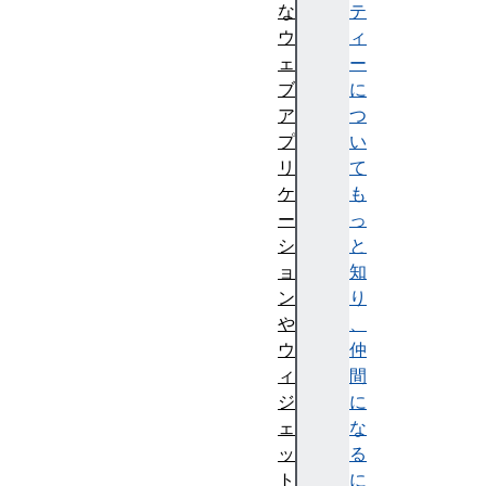
な
テ
ウ
ィ
ェ
ー
ブ
に
ア
つ
プ
い
リ
て
ケ
も
ー
っ
シ
と
ョ
知
ン
り
や
、
ウ
仲
ィ
間
ジ
に
ェ
な
ッ
る
ト
に