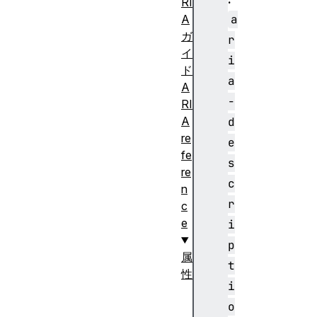
RI
a
A
ガ
r
イ
i
ド
a
A
-
RI
A
d
re
e
fe
s
re
c
n
r
c
e
i
p
属
t
性
i
a
o
r