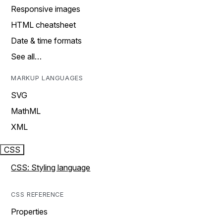
Responsive images
HTML cheatsheet
Date & time formats
See all…
MARKUP LANGUAGES
SVG
MathML
XML
CSS
CSS: Styling language
CSS REFERENCE
Properties