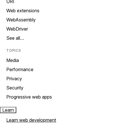
URI
Web extensions
WebAssembly
WebDriver
See all…
TOPICS
Media
Performance
Privacy
Security
Progressive web apps
Learn
Learn web development