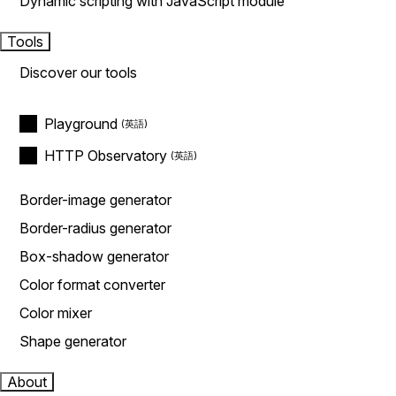
Dynamic scripting with JavaScript module
Tools
Discover our tools
Playground
HTTP Observatory
Border-image generator
Border-radius generator
Box-shadow generator
Color format converter
Color mixer
Shape generator
About