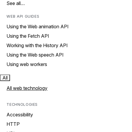
See all…
WEB API GUIDES
Using the Web animation API
Using the Fetch API
Working with the History API
Using the Web speech API
Using web workers
All
All web technology
TECHNOLOGIES
Accessibility
HTTP