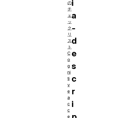
i
の
チ
a
ェ
ッ
-
ク
リ
d
ス
ト
e
C
o
s
g
ni
c
ti
v
r
e
a
i
c
c
p
e