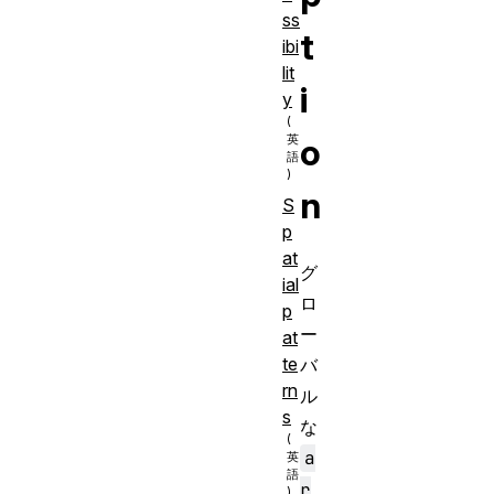
ss
t
ibi
lit
i
y
o
n
S
p
at
グ
ial
ロ
p
ー
at
te
バ
rn
ル
s
な
a
r