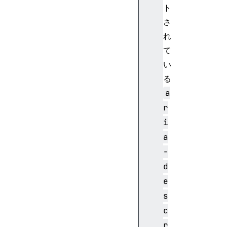
l
ト
l
さ
e
れ
l
て
a
い
b
る
e
l
a
a
r
r
i
i
a
a
-
-
b
d
r
e
a
s
i
c
l
l
r