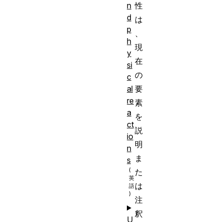
n
性
d
は
p
、
h
現
y
在
si
の
c
al
要
re
素
a
を
ct
説
io
明
n
ま
s
た
は
注
釈
U