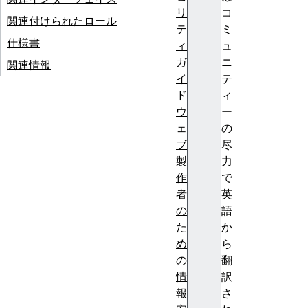
リ
コ
関連付けられたロール
テ
ミ
仕様書
ィ
ュ
ガ
ニ
関連情報
イ
テ
ド
ィ
ウ
ー
ェ
の
ブ
尽
製
力
作
で
者
英
の
語
た
か
め
ら
の
翻
情
訳
報
さ