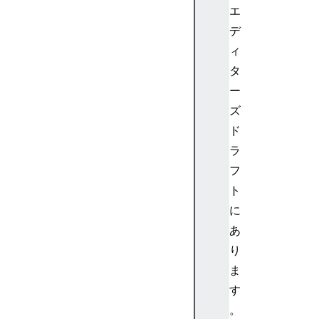
エ
a
デ
r
i
ィ
a
タ
-
ー
a
ズ
t
ド
o
ラ
m
i
フ
c
ト
a
に
r
あ
i
り
a
ま
-
a
す
u
。