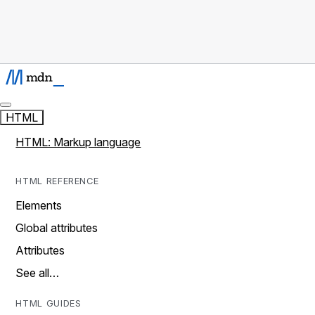
HTML
HTML: Markup language
HTML REFERENCE
Elements
Global attributes
Attributes
See all…
HTML GUIDES