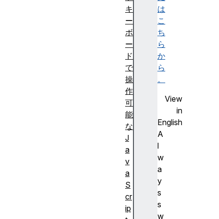
キ
は
ー
こ
ボ
ち
ー
ら
ド
か
で
ら
操
。
作
View
可
in
能
English
な
A
J
l
a
w
v
a
a
y
S
s
cr
s
ip
w