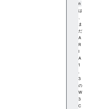
i
n
a
は
-
、
a
ま
c
だ
t
A
i
v
R
e
I
d
A
e
1
s
.
c
3
e
n
の
d
W
a
3
n
C
t