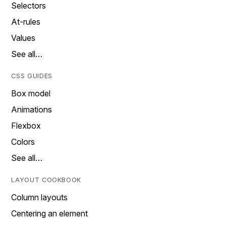
Selectors
At-rules
Values
See all…
CSS GUIDES
Box model
Animations
Flexbox
Colors
See all…
LAYOUT COOKBOOK
Column layouts
Centering an element