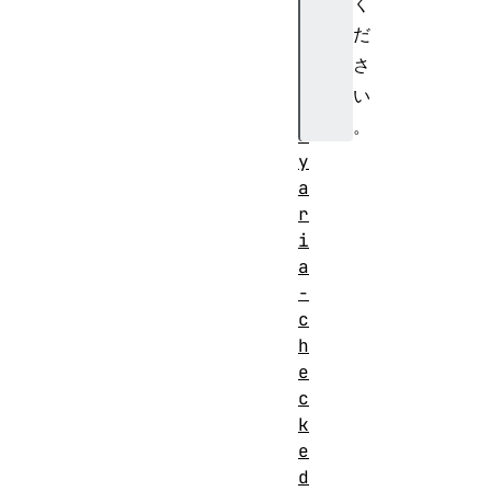
く
i
a
だ
-
さ
b
い
u
。
s
y
a
r
i
a
-
c
h
e
c
k
e
d