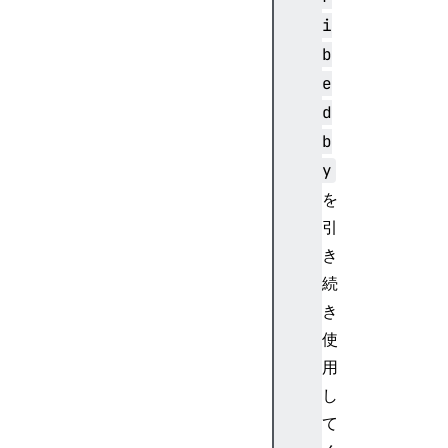
e
i
r
b
o
e
l
d
e
d
b
e
y
s
を
c
引
r
き
i
続
p
t
き
i
使
o
用
n
し
a
て
r