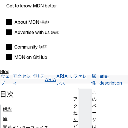
Get to know MDN better
About MDN
Advertise with us
Community
MDN on GitHub
Blog
ウェ
アクセシビリテ
ARIA リファレ
属
aria-
ARIA
ブ
ィ
ンス
性
description
こ
目次
ア
の
ク
ペ
解説
セ
ー
値
シ
ジ
ビ
は
関連インターフェイス