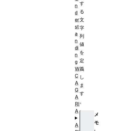
す
n
る
d
文
er
st
字
a
列
n
値
di
を
n
定
g
義
W
C
し
A
ま
G
す
A
。
RI
A
メ
モ
A
: