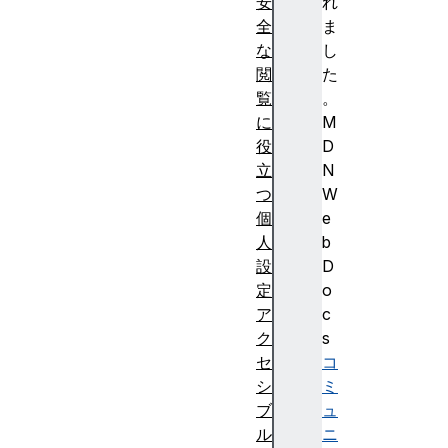
安
れ
全
ま
な
し
閲
た
覧
。
に
M
役
D
立
N
つ
W
個
e
人
b
設
D
定
o
ア
c
ク
s
セ
コ
シ
ミ
ブ
ュ
ル
ニ