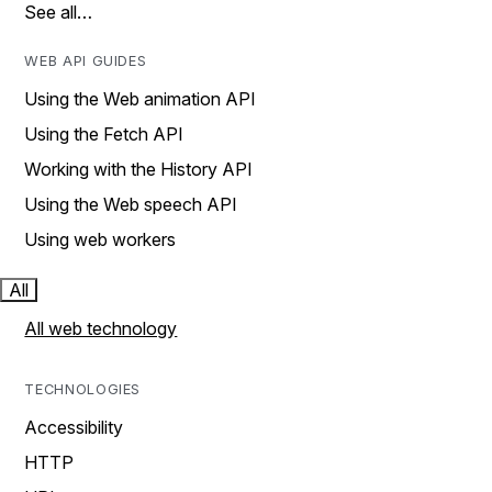
See all…
WEB API GUIDES
Using the Web animation API
Using the Fetch API
Working with the History API
Using the Web speech API
Using web workers
All
All web technology
TECHNOLOGIES
Accessibility
HTTP