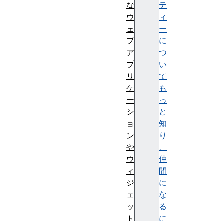
な
テ
ウ
ィ
ェ
ー
ブ
に
ア
つ
プ
い
リ
て
ケ
も
ー
っ
シ
と
ョ
知
ン
り
や
、
ウ
仲
ィ
間
ジ
に
ェ
な
ッ
る
ト
に