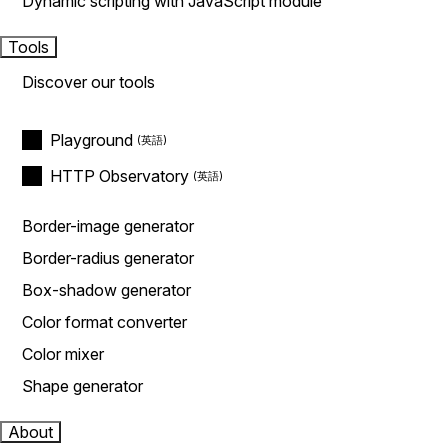
Dynamic scripting with JavaScript module
Tools
Discover our tools
Playground
HTTP Observatory
Border-image generator
Border-radius generator
Box-shadow generator
Color format converter
Color mixer
Shape generator
About