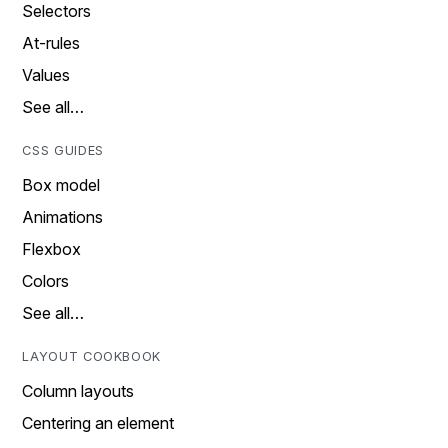
Selectors
At-rules
Values
See all…
CSS GUIDES
Box model
Animations
Flexbox
Colors
See all…
LAYOUT COOKBOOK
Column layouts
Centering an element