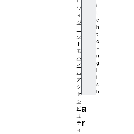
t
i
ウ
t
ィ
c
ジ
h
ェ
t
ッ
o
ト
E
モ
n
バ
g
イ
l
ル
i
ア
s
ク
h
セ
シ
a
ビ
リ
r
テ
ィ