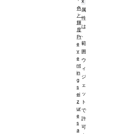
x
色
属
と
性
輝
は
度
、
Pr
範
e
v
囲
e
ウ
nt
ィ
in
ジ
g
ェ
s
ッ
ei
z
ト
ur
で
e
許
s
可
a