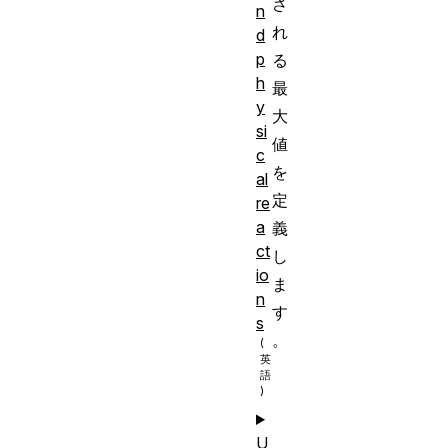
さ
n
れ
d
p
る
h
最
y
大
si
値
c
を
al
定
re
a
義
ct
し
io
ま
n
す
s
。
U