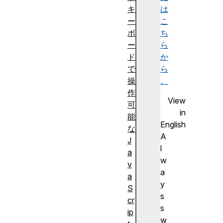
キ
は
ー
こ
ボ
ち
ー
ら
ド
か
で
ら
操
。
作
View
可
in
能
English
な
A
J
l
a
w
v
a
a
y
S
s
cr
s
ip
w