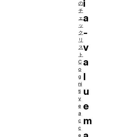
i
の
チ
a
ェ
ッ
-
ク
リ
v
ス
ト
a
C
o
l
g
ni
u
ti
v
e
e
a
m
c
c
a
e