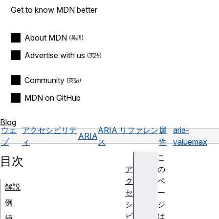
Get to know MDN better
About MDN
Advertise with us
Community
MDN on GitHub
Blog
ウェ
アクセシビリテ
ARIA リファレン
属
aria-
ARIA
ブ
ィ
ス
性
valuemax
こ
目次
ア
の
ク
ペ
解説
セ
ー
例
シ
ジ
ビ
は
値