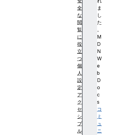
安
れ
全
ま
な
し
閲
た
覧
。
に
M
役
D
立
N
つ
W
個
e
人
b
設
D
定
o
ア
c
ク
s
セ
コ
シ
ミ
ブ
ュ
ル
ニ