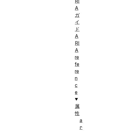
RI
A
ガ
イ
ド
A
RI
A
re
fe
re
n
c
e
属
性
a
r