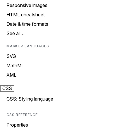
Responsive images
HTML cheatsheet
Date & time formats
See all…
MARKUP LANGUAGES
SVG
MathML
XML
CSS
CSS: Styling language
CSS REFERENCE
Properties