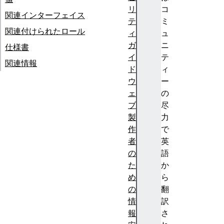
リ
コ
関連インターフェイス
テ
ミ
関連付けられたロール
ィ
ュ
ガ
ニ
仕様書
イ
テ
関連情報
ド
ィ
ウ
ー
ェ
の
ブ
尽
製
力
作
で
者
英
の
語
た
か
め
ら
の
翻
情
訳
報
さ