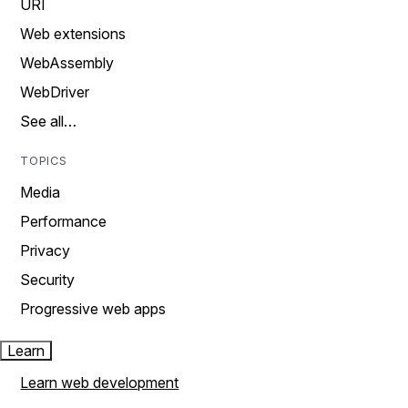
URI
Web extensions
WebAssembly
WebDriver
See all…
TOPICS
Media
Performance
Privacy
Security
Progressive web apps
Learn
Learn web development