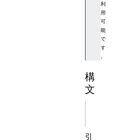
利
用
可
能
で
す
。
構
文
js
引