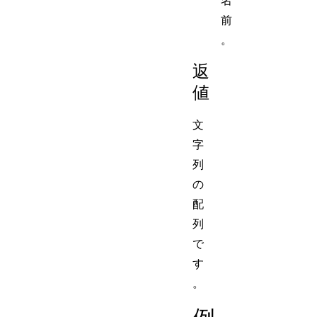
名
前
。
返
値
文
字
列
の
配
列
で
す
。