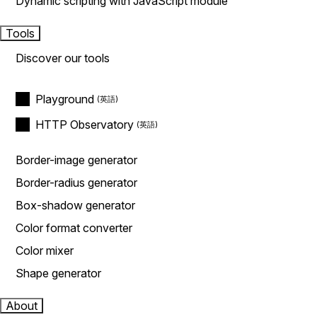
Dynamic scripting with JavaScript module
Tools
Discover our tools
Playground
HTTP Observatory
Border-image generator
Border-radius generator
Box-shadow generator
Color format converter
Color mixer
Shape generator
About