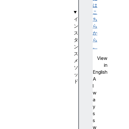
e
は
こ
イ
ち
ン
ら
ス
か
タ
ら
ン
。
ス
View
メ
in
ソ
English
ッ
A
ド
l
a
w
p
a
p
y
e
s
n
s
d
w