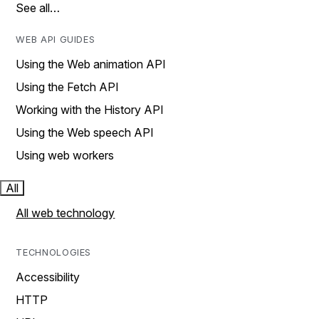
See all…
WEB API GUIDES
Using the Web animation API
Using the Fetch API
Working with the History API
Using the Web speech API
Using web workers
All
All web technology
TECHNOLOGIES
Accessibility
HTTP