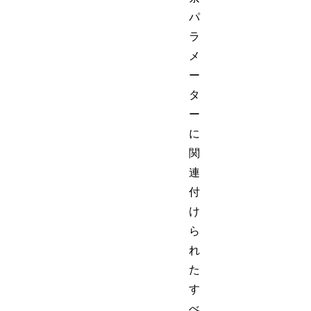
パ
ラ
メ
ー
タ
ー
に
関
連
付
け
ら
れ
た
す
べ