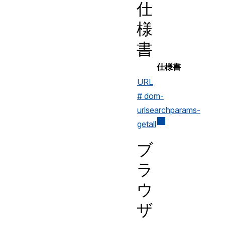
仕
様
書
仕様書
URL
# dom-
urlsearchparams-
getall
ブ
ラ
ウ
ザ