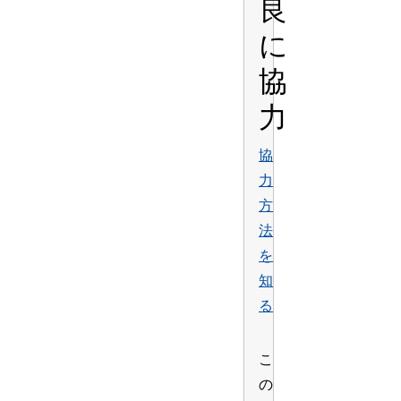
良
に
協
力
協
力
方
法
を
知
る
こ
の