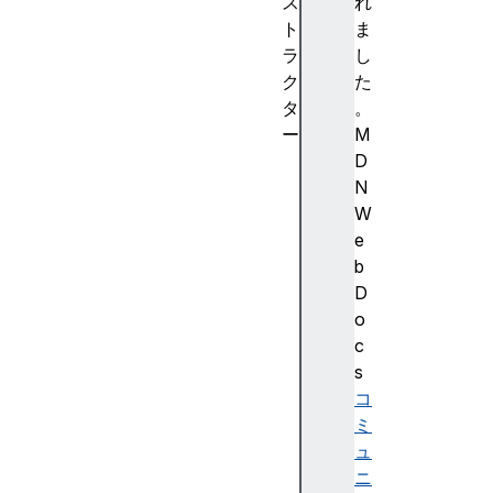
ス
れ
ト
ま
ラ
し
ク
た
タ
。
ー
M
U
D
R
N
L
W
S
e
e
b
a
D
r
o
c
c
h
s
P
コ
a
ミ
r
ュ
a
ニ