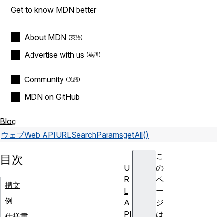
Get to know MDN better
About MDN
Advertise with us
Community
MDN on GitHub
Blog
ウェブ
Web API
URLSearchParams
getAll()
こ
目次
U
の
R
ペ
構文
L
ー
例
A
ジ
PI
は
仕様書