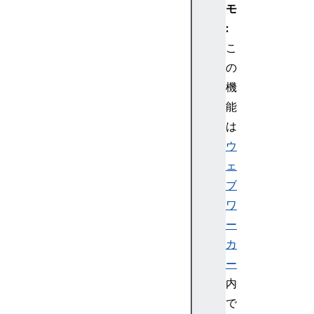
モ
:
こ
の
機
能
は
ウ
ェ
ブ
ワ
ー
カ
ー
内
で