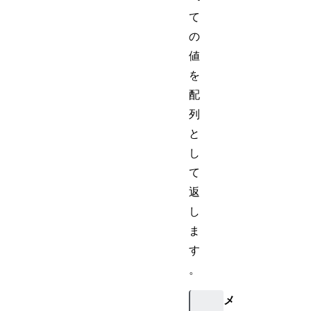
て
の
値
を
配
列
と
し
て
返
し
ま
す
。
メ