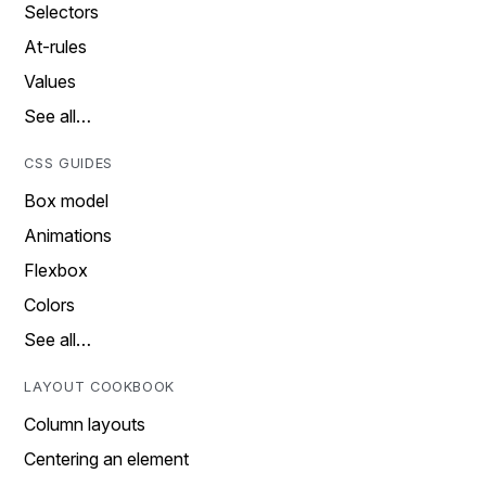
Selectors
At-rules
Values
See all…
CSS GUIDES
Box model
Animations
Flexbox
Colors
See all…
LAYOUT COOKBOOK
Column layouts
Centering an element