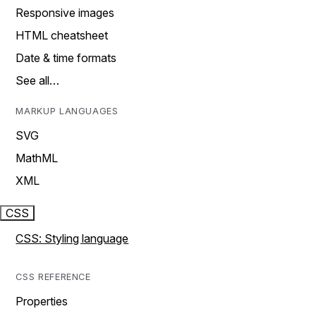
Responsive images
HTML cheatsheet
Date & time formats
See all…
MARKUP LANGUAGES
SVG
MathML
XML
CSS
CSS: Styling language
CSS REFERENCE
Properties