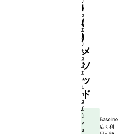
)
l
s
o
(
r
t
)
(
)
メ
t
o
ソ
S
t
ッ
r
i
ド
n
g
(
)
Baseline
v
広く利
a
用可能