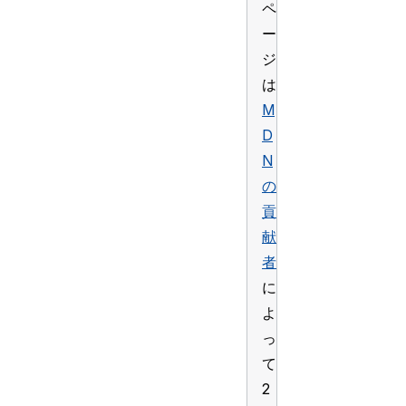
ペ
ー
ジ
は
M
D
N
の
貢
献
者
に
よ
っ
て
2