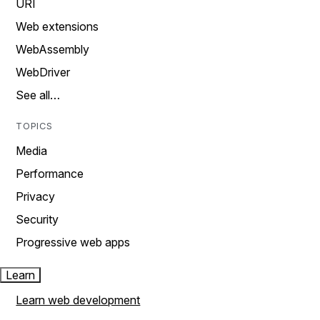
URI
Web extensions
WebAssembly
WebDriver
See all…
TOPICS
Media
Performance
Privacy
Security
Progressive web apps
Learn
Learn web development