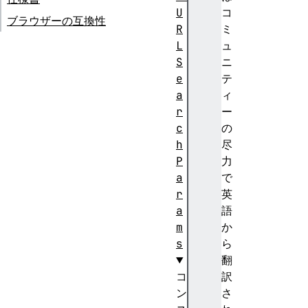
U
コ
ブラウザーの互換性
R
ミ
L
ュ
S
ニ
e
テ
a
ィ
r
ー
c
の
h
尽
P
力
a
で
r
英
a
語
m
か
s
ら
翻
コ
訳
ン
さ