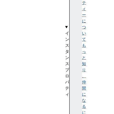
m
テ
s
ィ
(
ー
)
に
つ
イ
い
ン
て
ス
も
タ
っ
ン
と
ス
知
プ
り
ロ
、
パ
仲
テ
間
ィ
に
s
な
i
る
z
に