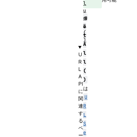
l
u
g
e
s
e
(
t
)
A
l
U
R
l
L
(
A
)
PI
は
に
U
関
連
R
す
L
る
S
ペ
e
ー