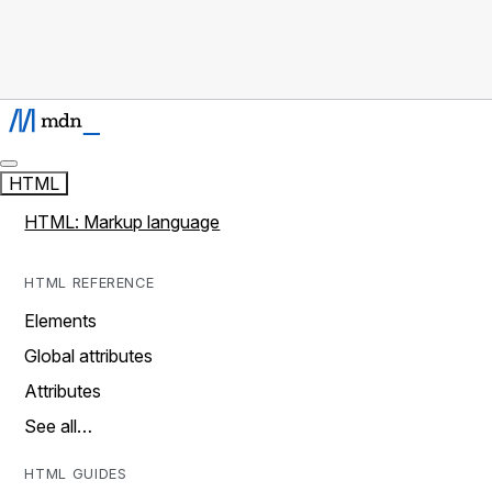
HTML
HTML: Markup language
HTML REFERENCE
Elements
Global attributes
Attributes
See all…
HTML GUIDES