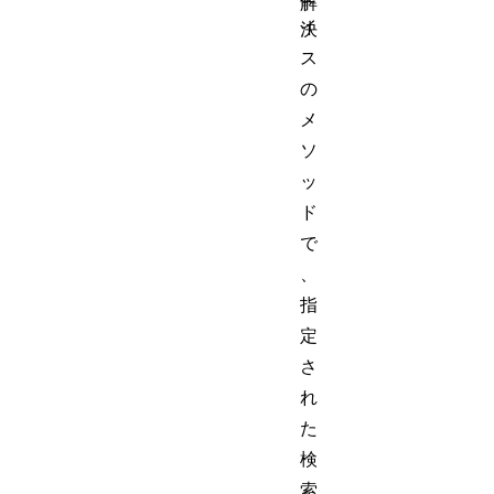
解
イ
決
ス
の
メ
ソ
ッ
ド
で
、
指
定
さ
れ
た
検
索