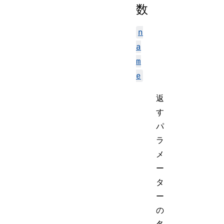
数
n
a
m
e
返
す
パ
ラ
メ
ー
タ
ー
の