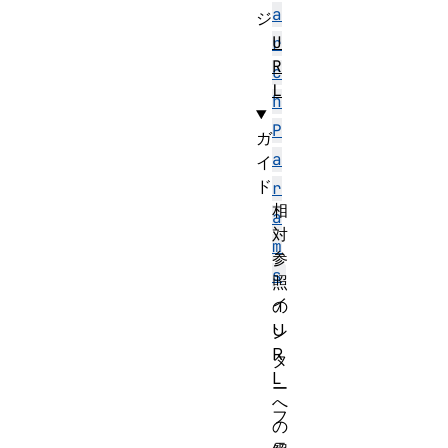
a
ジ
U
r
R
c
L
h
P
ガ
a
イ
ド
r
相
a
対
m
参
s
照
イ
の
U
ン
R
タ
L
ー
へ
フ
の
ェ