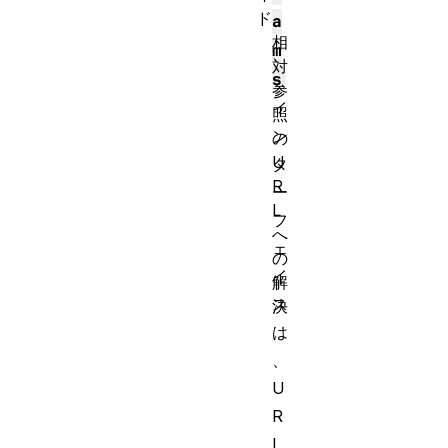
ド
a
相
m
対
s
参
イ
照
ン
の
U
タ
R
ー
L
フ
へ
ェ
の
イ
解
ス
決
は
、
U
R
L