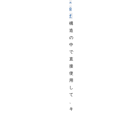
.
o
f
構
造
の
中
で
直
接
使
用
し
て
、
キ