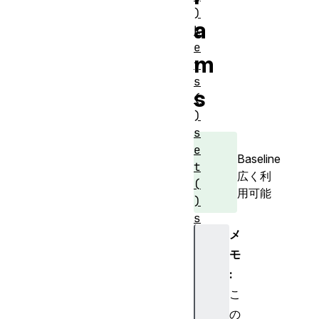
)
a
k
e
m
y
s
s
(
)
s
e
Baseline
t
広く利
(
用可能
)
s
メ
o
r
モ
t
:
(
こ
)
の