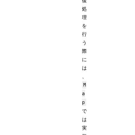
復
処
理
を
行
う
際
に
は
、
M
a
p
で
は
実