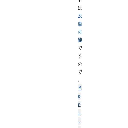
は
反
復
可
能
で
す
の
で
、
f
o
r
.
.