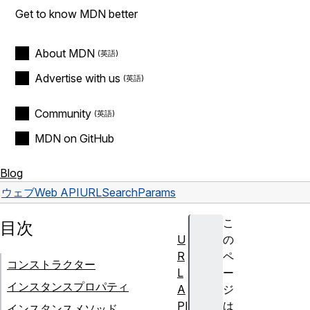
Get to know MDN better
About MDN
Advertise with us
Community
MDN on GitHub
Blog
ウェブ
Web API
URLSearchParams
こ
目次
U
の
R
ペ
コンストラクター
L
ー
インスタンスプロパティ
A
ジ
PI
は
インスタンスメソッド