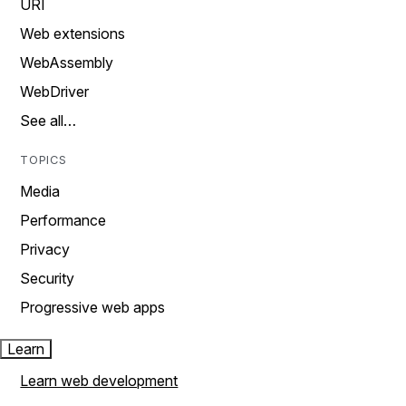
URI
Web extensions
WebAssembly
WebDriver
See all…
TOPICS
Media
Performance
Privacy
Security
Progressive web apps
Learn
Learn web development