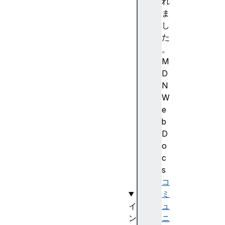
R
れ
L
ま
S
し
e
た
a
。
r
M
c
D
h
N
P
W
a
e
r
b
a
D
m
o
s
c
(
s
)
コ
ミ
イ
ュ
ン
ニ