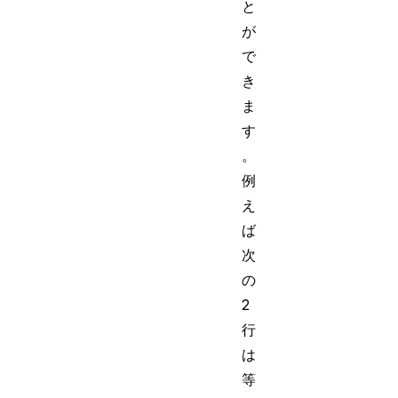
と
が
で
き
ま
す
。
例
え
ば
次
の
2
行
は
等