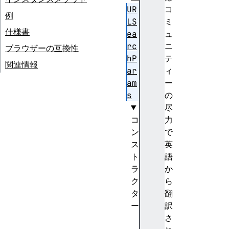
UR
コ
例
LS
ミ
仕様書
ea
ュ
rc
ニ
ブラウザーの互換性
hP
テ
関連情報
ar
ィ
am
ー
s
の
尽
コ
力
ン
で
ス
英
ト
語
ラ
か
ク
ら
タ
翻
ー
訳
U
さ