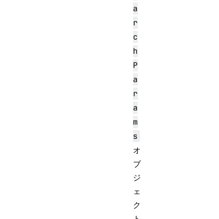
a
r
c
h
P
a
r
a
m
s
オ
ブ
ジ
ェ
ク
ト