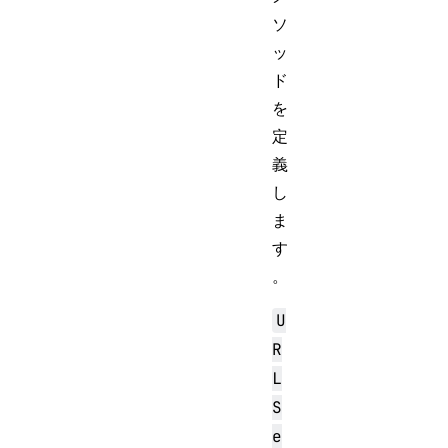
ソ
ッ
ド
を
定
義
し
ま
す
。
U
R
L
S
e