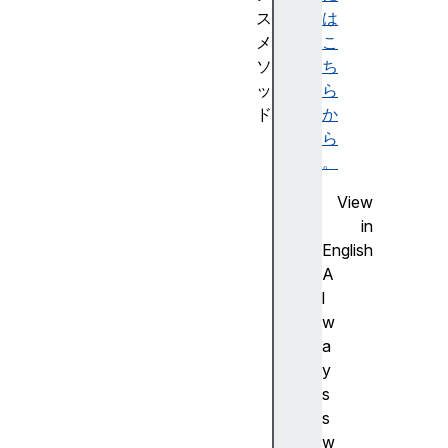
ス
は
メ
こ
ソ
ち
ッ
ら
ド
か
a
ら
p
。
p
View
e
in
n
English
d
A
(
l
)
w
d
a
e
y
l
s
e
s
t
w