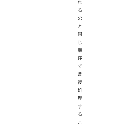
れ
る
の
と
同
じ
順
序
で
反
復
処
理
す
る
こ