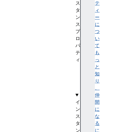
ス
テ
タ
ィ
ン
ー
ス
に
プ
つ
ロ
い
パ
て
テ
も
ィ
っ
s
と
i
知
z
り
e
、
仲
イ
間
ン
に
ス
な
タ
る
ン
に