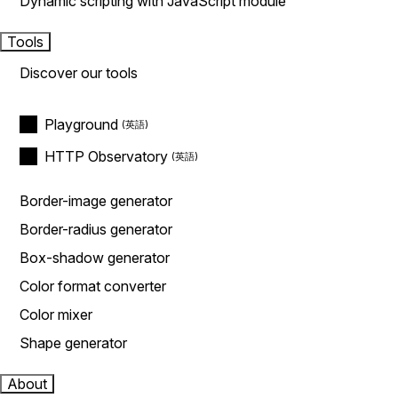
Dynamic scripting with JavaScript module
Tools
Discover our tools
Playground
HTTP Observatory
Border-image generator
Border-radius generator
Box-shadow generator
Color format converter
Color mixer
Shape generator
About