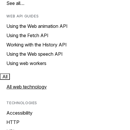
See all…
WEB API GUIDES
Using the Web animation API
Using the Fetch API
Working with the History API
Using the Web speech API
Using web workers
All
All web technology
TECHNOLOGIES
Accessibility
HTTP