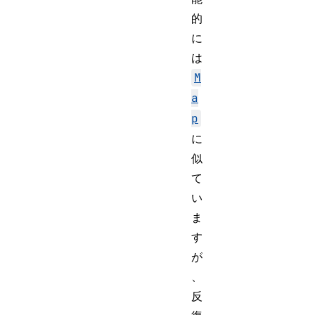
的
に
は
M
a
p
に
似
て
い
ま
す
が
、
反