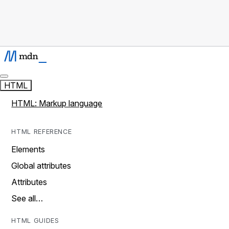
HTML
HTML: Markup language
HTML REFERENCE
Elements
Global attributes
Attributes
See all…
HTML GUIDES