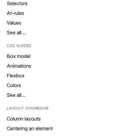
Selectors
At-rules
Values
See all…
CSS GUIDES
Box model
Animations
Flexbox
Colors
See all…
LAYOUT COOKBOOK
Column layouts
Centering an element