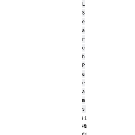
L
S
e
a
r
c
h
P
a
r
a
m
s
は
機
能