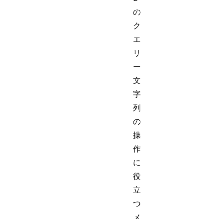
の
ク
エ
リ
ー
文
字
列
の
操
作
に
役
立
つ
メ