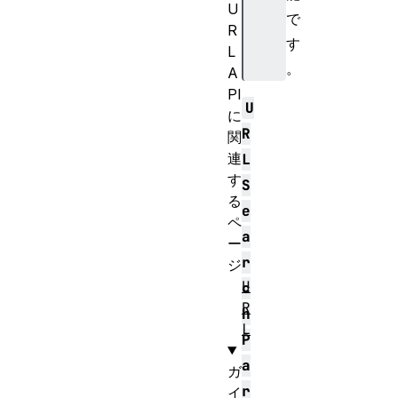
U
で
R
す
L
。
A
PI
U
に
R
関
連
L
す
S
る
e
ペ
a
ー
r
ジ
U
c
R
h
L
P
a
ガ
r
イ