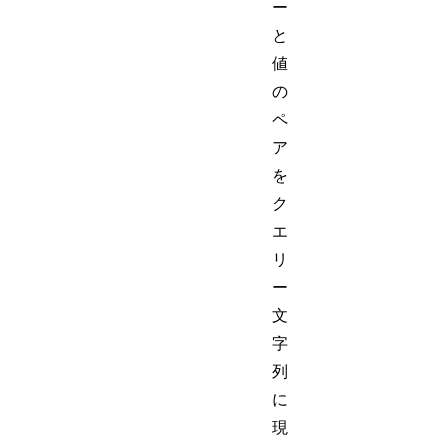
ー
と
値
の
ペ
ア
を
ク
エ
リ
ー
文
字
列
に
現