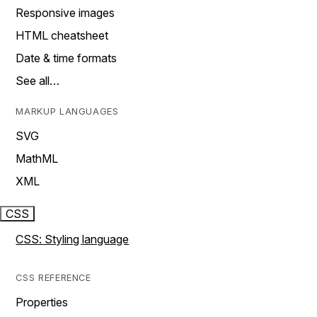
Responsive images
HTML cheatsheet
Date & time formats
See all…
MARKUP LANGUAGES
SVG
MathML
XML
CSS
CSS: Styling language
CSS REFERENCE
Properties