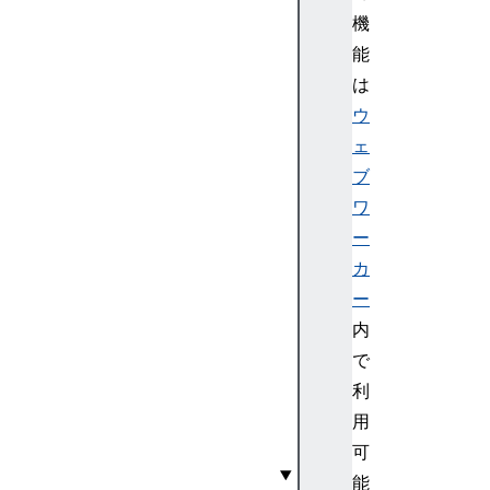
t
機
o
能
S
t
は
r
ウ
i
ェ
n
ブ
g
ワ
(
ー
)
v
カ
a
ー
l
内
u
で
e
利
s
用
(
)
可
能