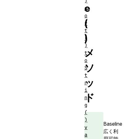
)
e
s
o
(
r
t
)
(
)
メ
t
o
ソ
S
t
ッ
r
i
ド
n
g
(
)
Baseline
v
広く利
a
用可能