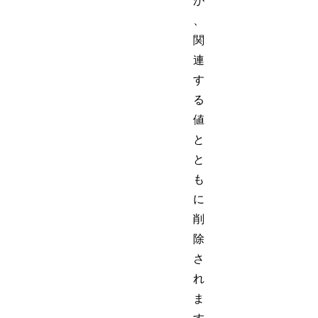
が
、
関
連
す
る
値
と
と
も
に
削
除
さ
れ
ま