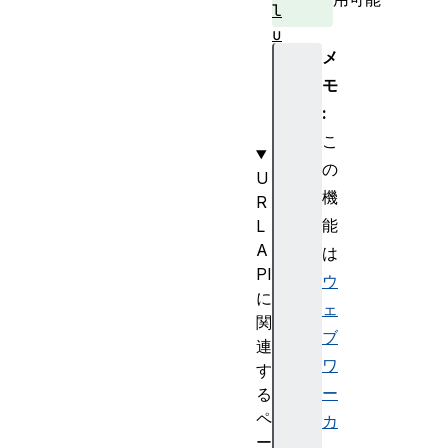
l
u
メ
e
s
モ
(
:
)
こ
の
U
機
R
能
L
A
は
PI
ウ
に
ェ
関
ブ
連
ワ
す
ー
る
ペ
カ
ー