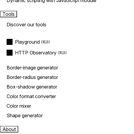
Dynamic scripting with JavaScript module
Tools
Discover our tools
Playground
HTTP Observatory
Border-image generator
Border-radius generator
Box-shadow generator
Color format converter
Color mixer
Shape generator
About