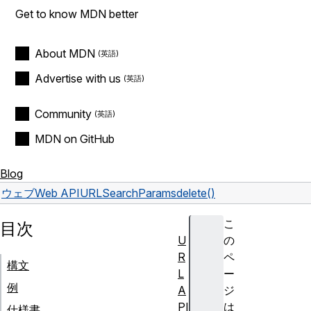
Get to know MDN better
About MDN
Advertise with us
Community
MDN on GitHub
Blog
ウェブ
Web API
URLSearchParams
delete()
こ
目次
U
の
R
ペ
構文
L
ー
例
A
ジ
PI
は
仕様書