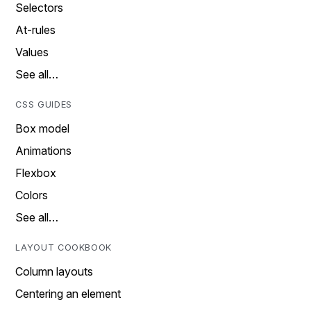
Selectors
At-rules
Values
See all…
CSS GUIDES
Box model
Animations
Flexbox
Colors
See all…
LAYOUT COOKBOOK
Column layouts
Centering an element