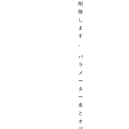
削
除
し
ま
す
。
パ
ラ
メ
ー
タ
ー
名
と
オ