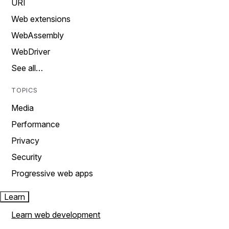
URI
Web extensions
WebAssembly
WebDriver
See all…
TOPICS
Media
Performance
Privacy
Security
Progressive web apps
Learn
Learn web development