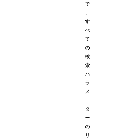
で
、
す
べ
て
の
検
索
パ
ラ
メ
ー
タ
ー
の
リ