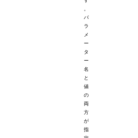
す
。
パ
ラ
メ
ー
タ
ー
名
と
値
の
両
方
が
指