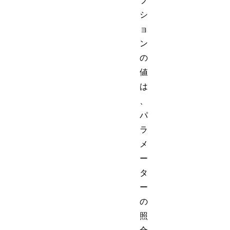
プ
シ
ョ
ン
の
値
は
、
パ
ラ
メ
ー
タ
ー
の
照