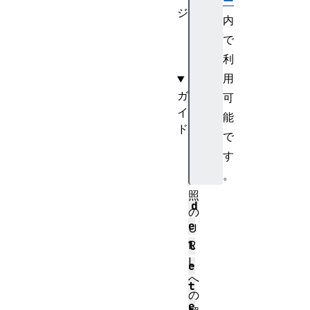
ー
ジ
内
U
で
R
利
L
用
ガ
可
イ
能
ド
で
相
す
対
。
参
照
d
の
e
U
R
l
L
e
へ
t
の
e