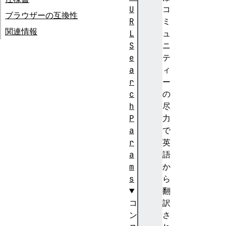
U
コ
ブラウザーの互換性
R
ミ
関連情報
L
ュ
S
ニ
e
テ
a
ィ
r
ー
c
の
h
尽
P
力
a
で
r
英
a
語
m
か
s
ら
翻
コ
訳
ン
さ