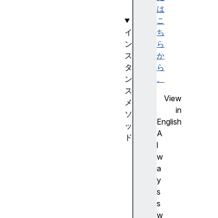
e
は
こ
イ
ち
ン
ら
ス
か
タ
ら
ン
。
ス
View
メ
in
ソ
English
ッ
A
ド
l
a
w
p
a
p
y
e
s
n
s
d
w