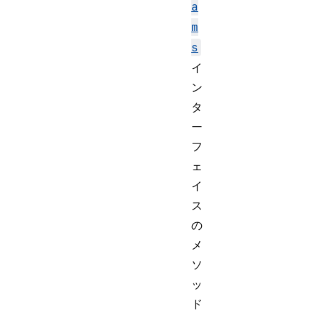
a
m
s
イ
ン
タ
ー
フ
ェ
イ
ス
の
メ
ソ
ッ
ド