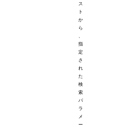
ス
ト
か
ら
、
指
定
さ
れ
た
検
索
パ
ラ
メ
ー