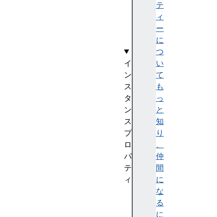
m
テ
s
ィ
(
ー
)
に
つ
イ
い
ン
て
ス
も
タ
っ
ン
と
ス
知
プ
り
ロ
、
パ
仲
テ
間
ィ
に
s
な
i
る
z
に