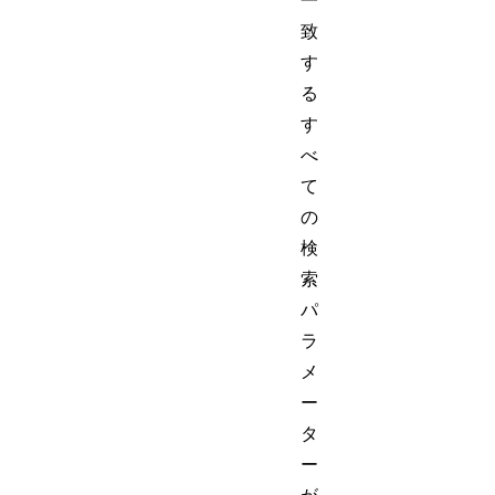
一
致
す
る
す
べ
て
の
検
索
パ
ラ
メ
ー
タ
ー