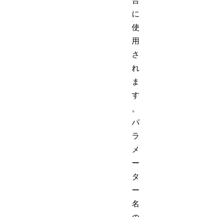
合
に
使
用
さ
れ
ま
す
。
パ
ラ
メ
ー
タ
ー
名