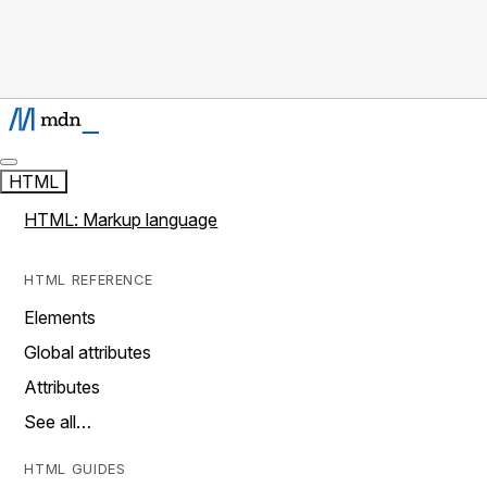
HTML
HTML: Markup language
HTML REFERENCE
Elements
Global attributes
Attributes
See all…
HTML GUIDES