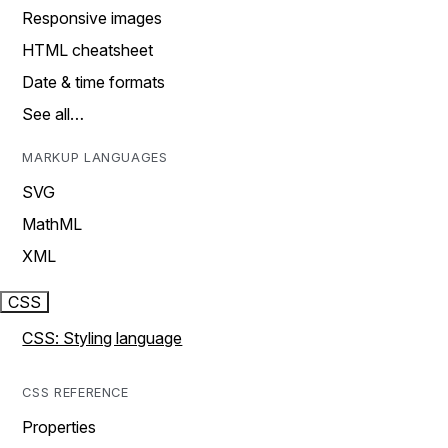
Responsive images
HTML cheatsheet
Date & time formats
See all…
MARKUP LANGUAGES
SVG
MathML
XML
CSS
CSS: Styling language
CSS REFERENCE
Properties