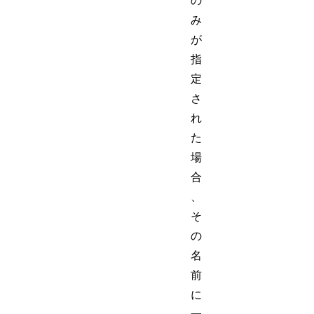
の
み
が
指
定
さ
れ
た
場
合
、
そ
の
名
前
に