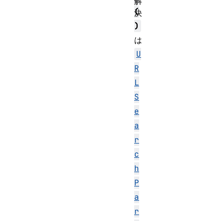
解
(
決
)
は
U
R
L
S
e
a
r
c
h
P
a
r