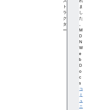
ス
れ
ト
ま
ラ
し
ク
た
タ
。
ー
M
U
D
R
N
L
W
S
e
e
b
a
D
r
o
c
c
h
s
P
コ
a
ミ
r
ュ
a
ニ