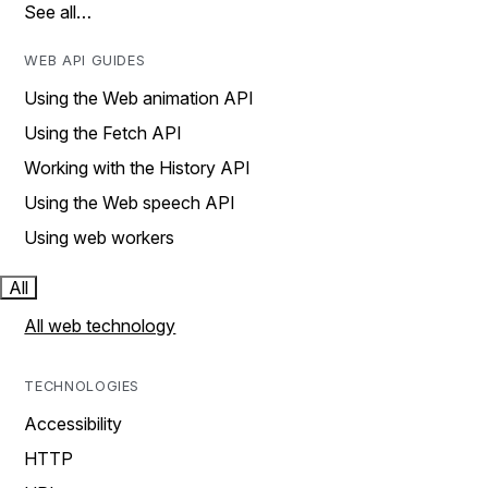
See all…
WEB API GUIDES
Using the Web animation API
Using the Fetch API
Working with the History API
Using the Web speech API
Using web workers
All
All web technology
TECHNOLOGIES
Accessibility
HTTP