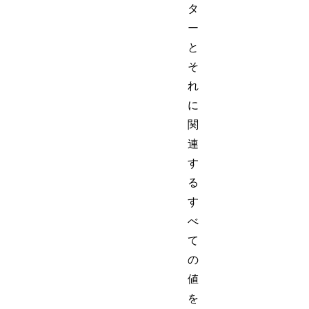
タ
ー
と
そ
れ
に
関
連
す
る
す
べ
て
の
値
を