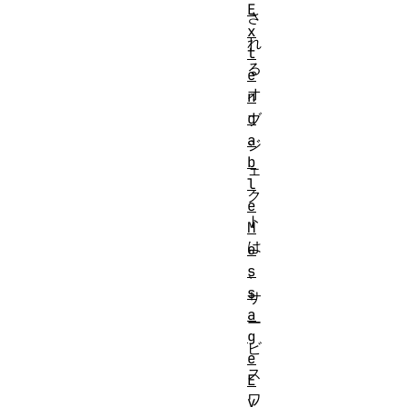
E
さ
x
れ
t
る
e
オ
n
d
ブ
a
ジ
b
ェ
l
ク
e
ト
M
は
e
s
、
s
サ
a
ー
g
ビ
e
ス
E
ワ
v