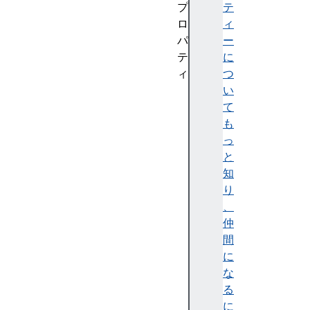
プ
テ
ロ
ィ
パ
ー
テ
に
ィ
つ
a
い
c
て
t
も
i
っ
v
と
e
知
ba
り
ck
、
gr
仲
ou
間
nd
に
Fe
な
tc
る
h
に