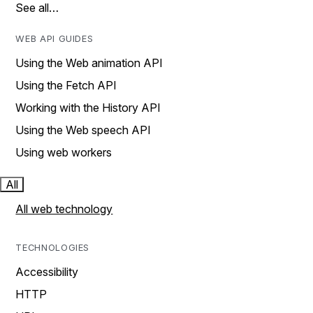
See all…
WEB API GUIDES
Using the Web animation API
Using the Fetch API
Working with the History API
Using the Web speech API
Using web workers
All
All web technology
TECHNOLOGIES
Accessibility
HTTP