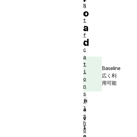
N
o
o
t
a
i
f
d
i
c
a
t
Baseline
i
広く利
o
用可能
n
s
n
(
)
a
s
v
h
i
o
g