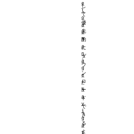
e
し
l
て
o
優
a
先
d
M
的
a
に
n
ダ
a
ウ
g
ン
e
ロ
r
N
ー
a
ド
v
で
i
き
g
る
a
よ
t