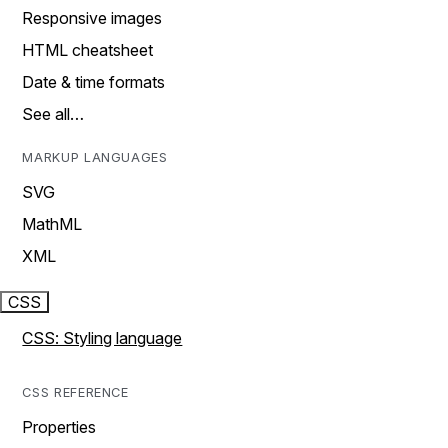
Responsive images
HTML cheatsheet
Date & time formats
See all…
MARKUP LANGUAGES
SVG
MathML
XML
CSS
CSS: Styling language
CSS REFERENCE
Properties