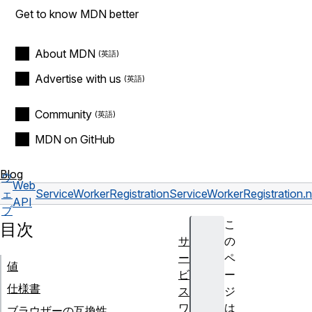
Get to know MDN better
About MDN
Advertise with us
Community
MDN on GitHub
Blog
ウ
Web
ェ
ServiceWorkerRegistration
ServiceWorkerRegistration.
API
ブ
こ
目次
サ
の
ー
ペ
値
ビ
ー
仕様書
ス
ジ
ワ
は
ブラウザーの互換性