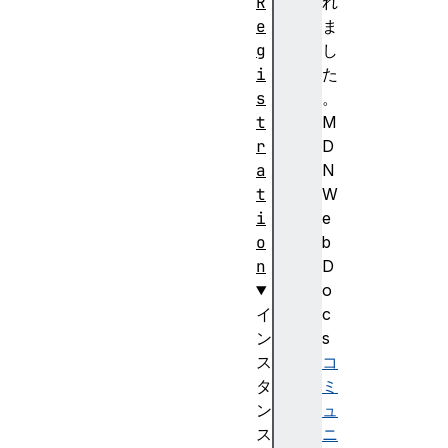
R
れ
e
ま
g
し
i
た
s
。
t
M
r
D
a
N
t
W
i
e
o
b
n
D
o
イ
c
ン
s
ス
コ
タ
ミ
ン
ュ
ス
ニ