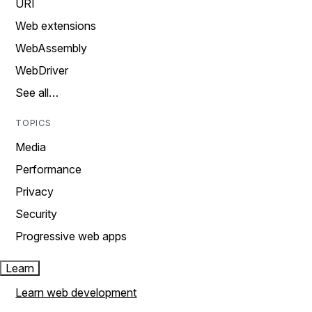
URI
Web extensions
WebAssembly
WebDriver
See all…
TOPICS
Media
Performance
Privacy
Security
Progressive web apps
Learn
Learn web development