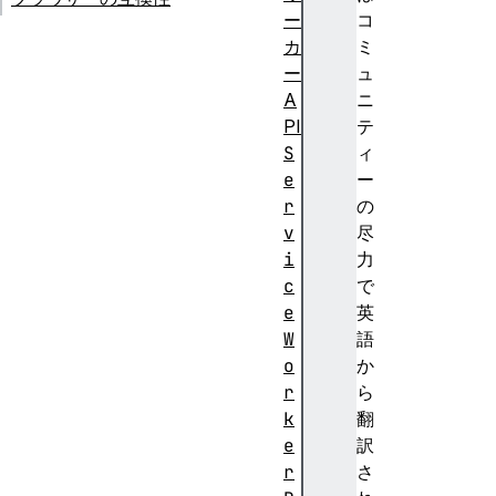
ー
コ
カ
ミ
ー
ュ
A
ニ
PI
テ
S
ィ
e
ー
r
の
v
尽
i
力
c
で
e
英
W
語
o
か
r
ら
k
翻
e
訳
r
さ