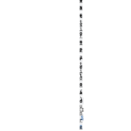
w
N
a
o
t
t
i
i
o
f
n
i
c
P
a
r
t
e
i
l
o
o
n
(
a
)
d
u
は
n
S
r
e
e