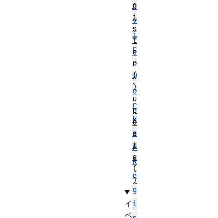
g
r
i
v
s
i
t
c
e
e
r
(
W
)
o
u
r
p
k
d
e
a
t
r
e
R
(
e
)
g
イ
i
ベ
s