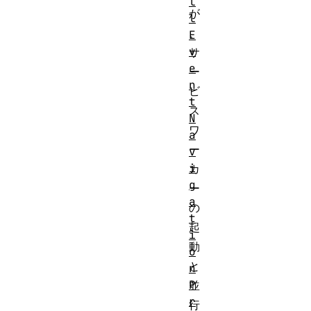
l
が
l
、
E
v
サ
e
ー
n
ビ
t
ス
N
ワ
a
ー
v
i
カ
g
ー
a
の
t
起
i
動
o
と
n
P
並
r
行