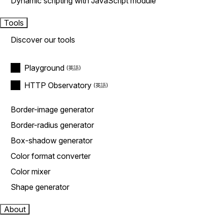
Dynamic scripting with JavaScript module
Tools
Discover our tools
Playground
HTTP Observatory
Border-image generator
Border-radius generator
Box-shadow generator
Color format converter
Color mixer
Shape generator
About