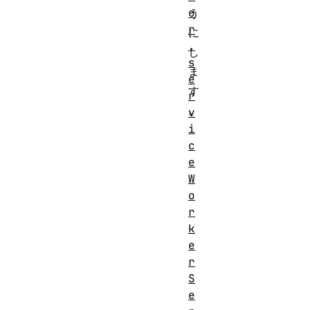
o
う
r
に
.
し
s
ま
e
す
r
。
v
i
c
e
W
o
r
k
e
r
S
e