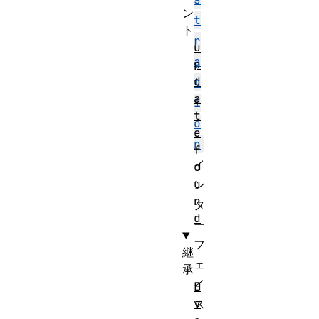
ン
t
ト
r
u
a
p
d
t
a
i
t
o
e
n
f
イ
o
u
ン
n
タ
d
ー
フ
継
ェ
承
イ
E
v
ス