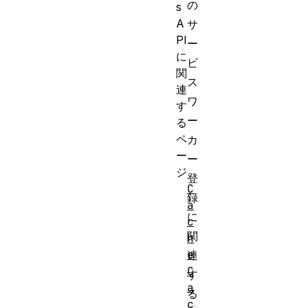
の
s
A
サ
PI
ー
に
ビ
関
ス
連
ワ
す
ー
る
ペ
カ
ー
ー
ジ
登
C
録
a
に
c
関
h
e
連
C
す
a
る
c