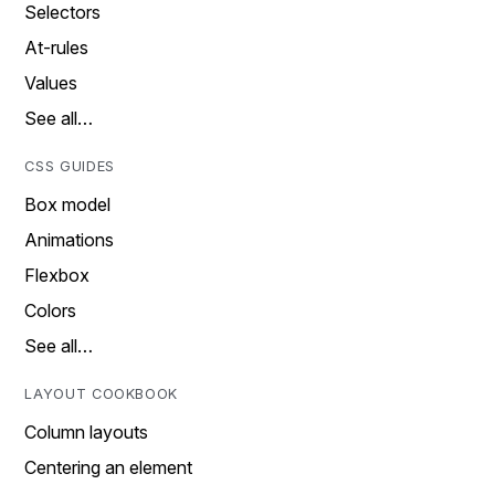
Selectors
At-rules
Values
See all…
CSS GUIDES
Box model
Animations
Flexbox
Colors
See all…
LAYOUT COOKBOOK
Column layouts
Centering an element