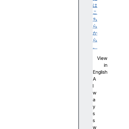
は
c
こ
o
ち
o
ら
k
か
i
ら
e
。
s
View
in
English
A
in
l
de
w
x
a
y
i
s
n
s
s
w