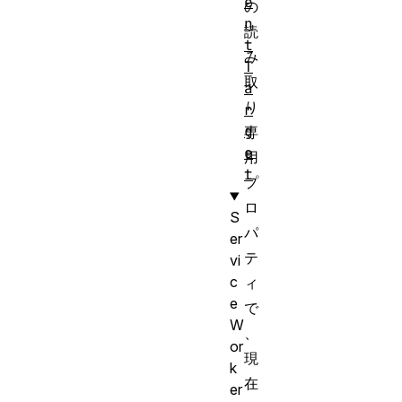
e
の
n
読
t
み
T
取
a
り
r
g
専
e
用
t
プ
ロ
S
パ
er
テ
vi
c
ィ
e
で
W
、
or
現
k
在
er