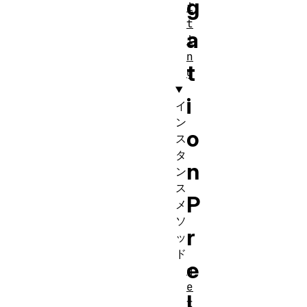
g
i
t
a
i
n
t
g
i
イ
ン
o
ス
タ
n
ン
ス
P
メ
ソ
r
ッ
ド
e
g
e
l
t