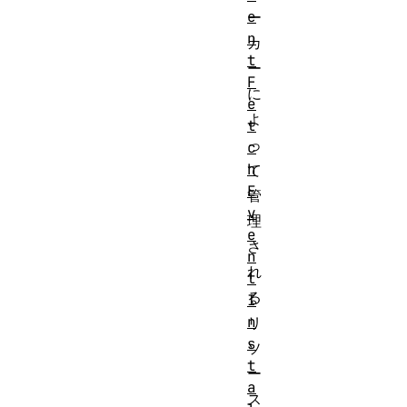
e
ー
n
カ
t
ー
F
に
e
よ
t
っ
c
h
て
E
管
v
理
e
さ
n
れ
t
る
I
n
リ
s
ソ
t
ー
a
ス