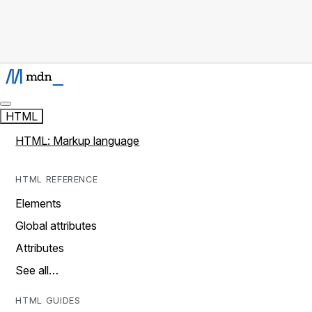
HTML
HTML: Markup language
HTML REFERENCE
Elements
Global attributes
Attributes
See all…
HTML GUIDES