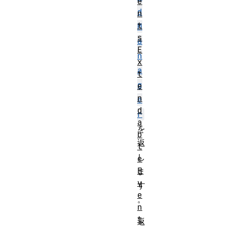
e
d
n
t
M
s
a
E
n
x
a
t
g
e
n
e
d
r
a
を
b
返
l
し
e
E
ま
v
す
e
。
n
t
返