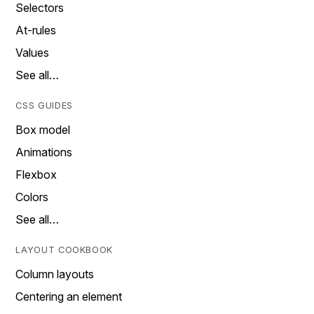
Selectors
At-rules
Values
See all…
CSS GUIDES
Box model
Animations
Flexbox
Colors
See all…
LAYOUT COOKBOOK
Column layouts
Centering an element