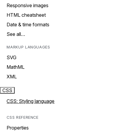
Responsive images
HTML cheatsheet
Date & time formats
See all…
MARKUP LANGUAGES
SVG
MathML
XML
CSS
CSS: Styling language
CSS REFERENCE
Properties