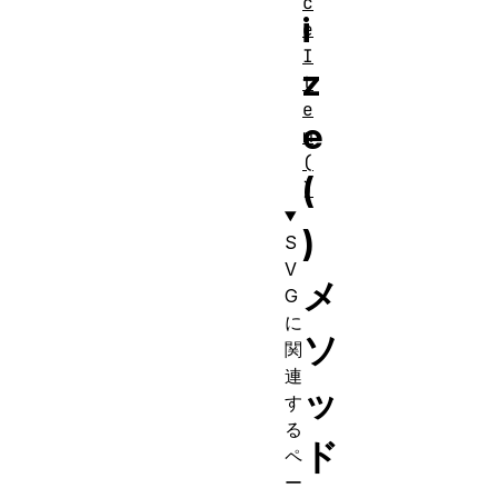
c
i
e
I
z
t
e
e
m
(
(
)
)
S
V
メ
G
に
ソ
関
連
ッ
す
る
ド
ペ
ー