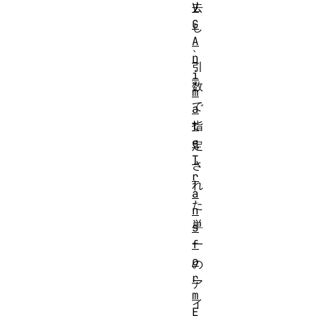
V
去
G
し
A
、
n
引
i
数
m
で
a
t
指
e
定
T
さ
r
れ
a
た
n
単
s
f
一
o
の
r
ア
m
イ
E