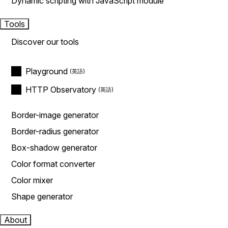
Dynamic scripting with JavaScript module
Tools
Discover our tools
Playground
HTTP Observatory
Border-image generator
Border-radius generator
Box-shadow generator
Color format converter
Color mixer
Shape generator
About