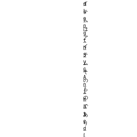
イ
d
L
テ
e
ム
n
は
g
ア
t
イ
h
テ
S
V
ム
G
そ
A
の
n
も
i
の
m
で
a
t
あ
e
り
d
、
L