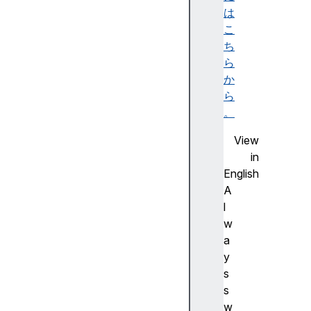
p
は
p
こ
e
ち
n
ら
d
か
I
ら
t
。
e
View
m
in
(
English
)
A
c
l
l
w
e
a
a
y
r
s
(
s
)
w