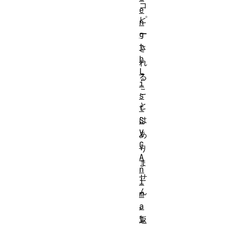
コ
e
ピ
n
ー
g
t
さ
h
れ
L
る
i
こ
s
と
t
は
S
V
あ
G
り
A
ま
n
せ
i
ん
m
。
a
t
返