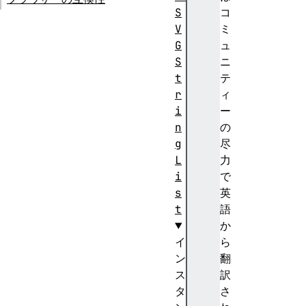
S
コ
V
ミ
G
ュ
S
ニ
t
テ
r
ィ
i
ー
n
の
g
尽
L
力
i
で
s
英
t
語
か
イ
ら
ン
翻
ス
訳
タ
さ