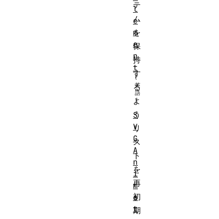
テ
l
ム
e
m
を
e
保
n
持
t
す
る
よ
う
S
V
リ
G
ス
A
ト
n
を
i
再
m
初
a
t
期