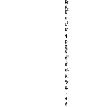
e
値
d
は
N
、
u
リ
m
ス
b
e
ト
r
に
S
追
V
加
G
さ
A
れ
n
i
た
m
ア
a
イ
t
テ
e
ム
d