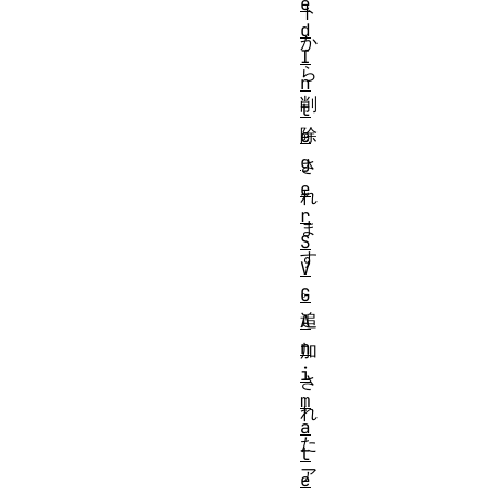
e
ト
d
か
I
ら
n
削
t
除
e
g
さ
e
れ
r
ま
S
す
V
。
G
追
A
n
加
i
さ
m
れ
a
た
t
ア
e