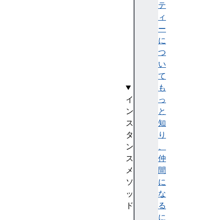
O
テ
f
ィ
I
ー
t
に
e
つ
m
い
s
て
も
イ
っ
ン
と
ス
知
タ
り
ン
、
ス
仲
メ
間
ソ
に
ッ
な
ド
る
a
に