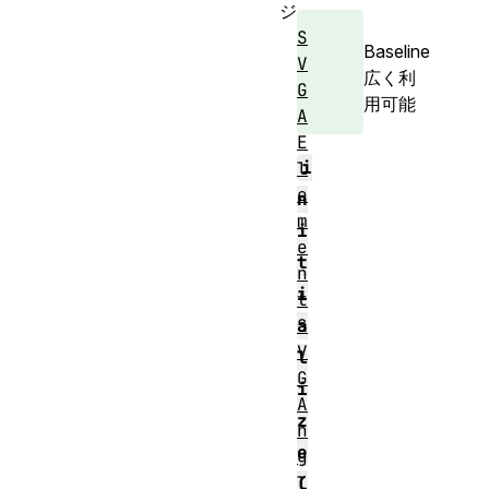
ジ
S
Baseline
V
広く利
G
用可能
A
E
i
l
e
n
m
i
e
t
n
i
t
S
a
V
l
G
i
A
z
n
e
g
l
(