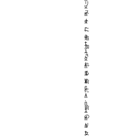
リ
u
ス
m
ト
e
r
に
a
追
t
加
i
さ
o
れ
n
る
S
V
前
G
に
A
、
n
前
i
の
m
リ
a
t
ス