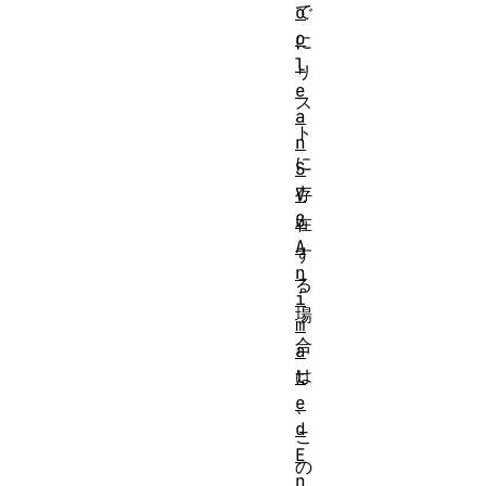
で
o
o
に
l
リ
e
ス
a
ト
n
に
S
存
V
G
在
A
す
n
る
i
場
m
合
a
は
t
e
、
d
こ
E
の
n