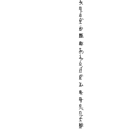
i
ス
m
ト
a
か
t
ら
e
M
既
o
存
t
の
i
ア
o
イ
n
テ
E
l
ム
e
を
m
す
e
べ
n
て
t
除
S