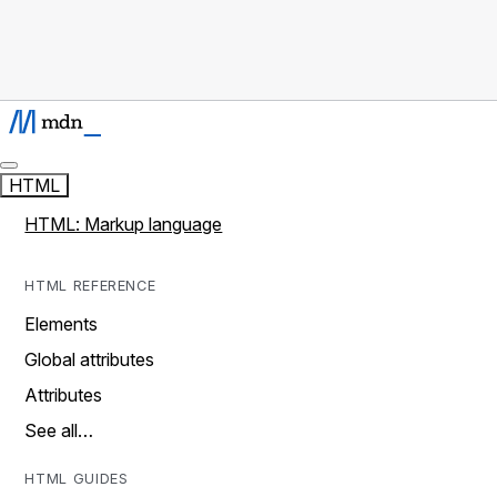
HTML
HTML: Markup language
HTML REFERENCE
Elements
Global attributes
Attributes
See all…
HTML GUIDES