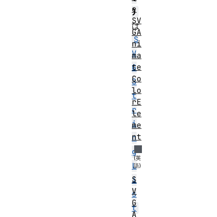
e
)
SV
は
GA
S
ni
V
ma
te
G
Co
S
lo
t
rE
r
le
i
me
nt
n
g
L
S
i
V
s
G
t
A