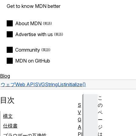
Get to know MDN better
About MDN
Advertise with us
Community
MDN on GitHub
Blog
ウェブ
Web API
SVGStringList
initialize()
こ
目次
S
の
V
ペ
構文
G
ー
仕様書
A
ジ
PI
は
ブラウザーの互換性