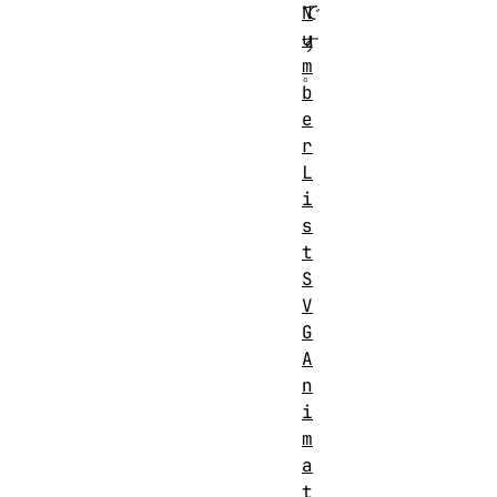
で
N
u
す
m
。
b
e
r
L
i
s
t
S
V
G
A
n
i
m
a
t