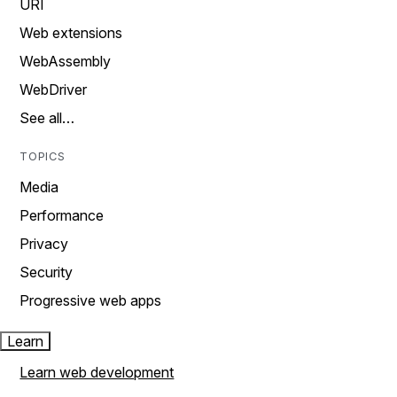
URI
Web extensions
WebAssembly
WebDriver
See all…
TOPICS
Media
Performance
Privacy
Security
Progressive web apps
Learn
Learn web development