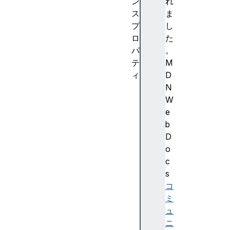
ン
れ
ス
ま
プ
し
ロ
た
パ
。
テ
M
ィ
D
l
N
e
W
n
e
g
b
t
D
h
o
n
c
u
s
m
コ
b
ミ
e
ュ
r
ニ