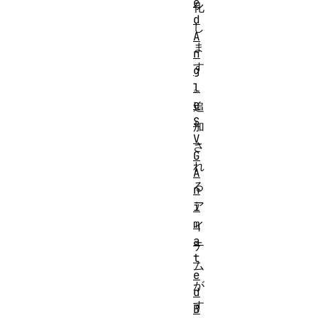
e
化
d
し
A
ま
n
す
g
。
l
e
追
S
加
V
さ
G
れ
A
る
n
ア
i
m
イ
a
テ
t
ム
e
が
d
す
B