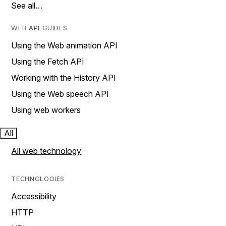
See all…
WEB API GUIDES
Using the Web animation API
Using the Fetch API
Working with the History API
Using the Web speech API
Using web workers
All
All web technology
TECHNOLOGIES
Accessibility
HTTP