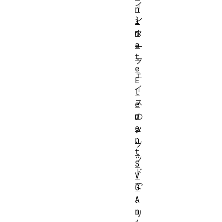
イ
n
ン
i
m
タ
a
ー
t
フ
e
ェ
E
イ
l
ス
e
m
の
e
メ
n
ソ
t
ッ
S
ド
V
で
G
A
、
n
リ