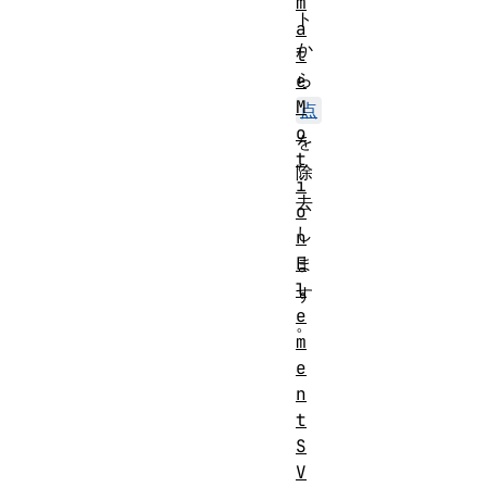
m
ト
a
か
t
ら
e
M
点
o
を
t
除
i
去
o
し
n
E
ま
l
す
e
。
m
e
n
t
S
V