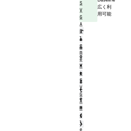
S
広く利
V
用可能
G
A
r
E
l
e
e
m
m
o
e
v
n
t
e
S
I
V
t
G
e
A
m
n
g
(
l
)
e