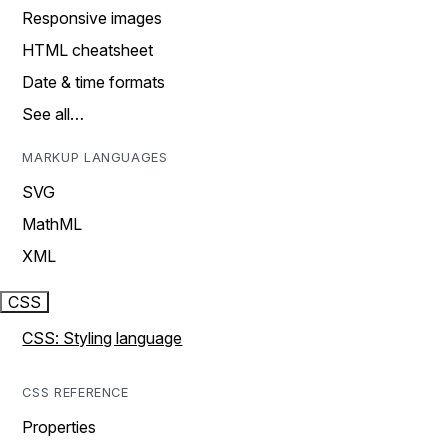
Responsive images
HTML cheatsheet
Date & time formats
See all…
MARKUP LANGUAGES
SVG
MathML
XML
CSS
CSS: Styling language
CSS REFERENCE
Properties