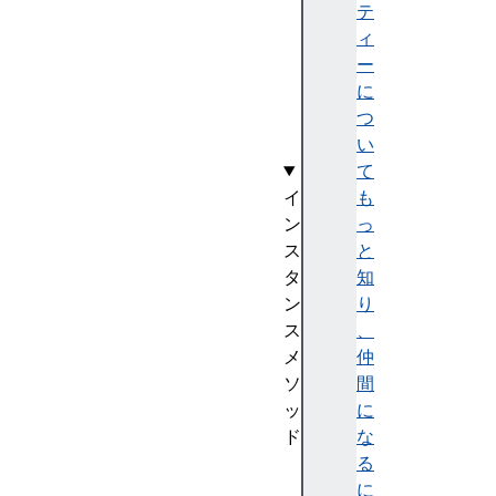
f
テ
I
ィ
t
ー
e
に
m
つ
s
い
て
イ
も
ン
っ
ス
と
タ
知
ン
り
ス
、
メ
仲
ソ
間
ッ
に
ド
な
a
る
p
に