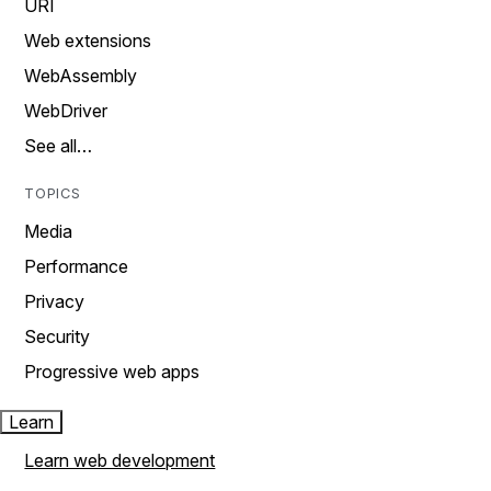
URI
Web extensions
WebAssembly
WebDriver
See all…
TOPICS
Media
Performance
Privacy
Security
Progressive web apps
Learn
Learn web development