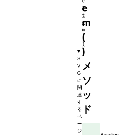
e
e
I
t
m
e
m
(
(
)
)
S
メ
V
G
ソ
に
関
ッ
連
す
ド
る
ペ
ー
ジ
Baseline