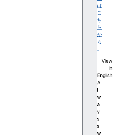
p
は
e
こ
n
ち
d
ら
I
か
t
ら
e
。
m
View
(
in
)
English
c
A
l
l
e
w
a
a
r
y
(
s
)
s
g
w