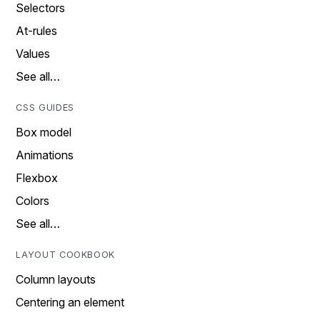
Selectors
At-rules
Values
See all…
CSS GUIDES
Box model
Animations
Flexbox
Colors
See all…
LAYOUT COOKBOOK
Column layouts
Centering an element