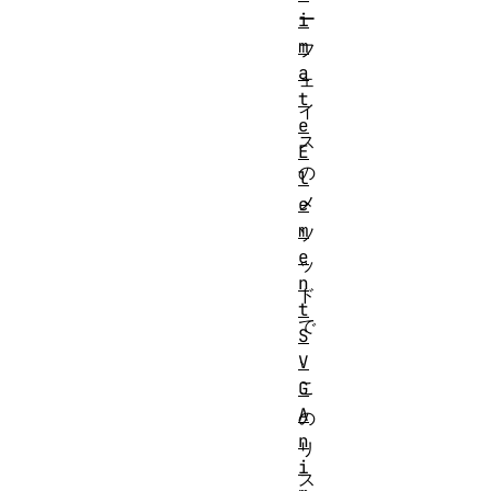
ー
i
m
フ
a
ェ
t
イ
e
ス
E
の
l
メ
e
m
ソ
e
ッ
n
ド
t
で
S
、
V
こ
G
A
の
n
リ
i
ス