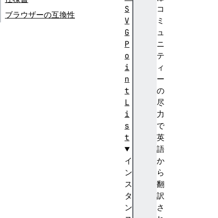
S
コ
ブラウザーの互換性
V
ミ
G
ュ
P
ニ
o
テ
i
ィ
n
ー
t
の
L
尽
i
力
s
で
t
英
語
イ
か
ン
ら
ス
翻
タ
訳
ン
さ