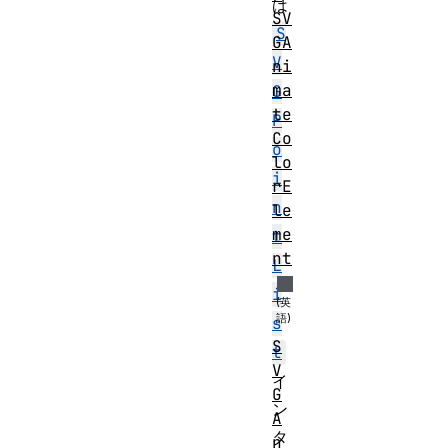
は
SV
S
GA
V
ni
ma
G
te
P
Co
o
lo
i
rE
n
le
me
t
nt
L
i
s
S
t
V
イ
G
ン
A
タ
n