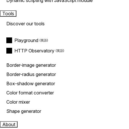
Dynamic scripting with JavaScript module
Tools
Discover our tools
Playground
HTTP Observatory
Border-image generator
Border-radius generator
Box-shadow generator
Color format converter
Color mixer
Shape generator
About