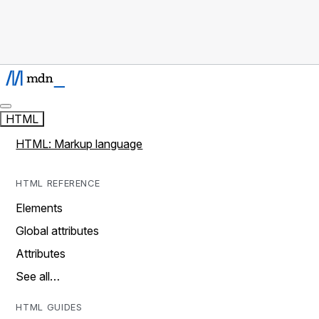
HTML
HTML: Markup language
HTML REFERENCE
Elements
Global attributes
Attributes
See all…
HTML GUIDES