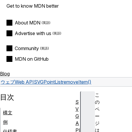
Get to know MDN better
About MDN
Advertise with us
Community
MDN on GitHub
Blog
ウェブ
Web API
SVGPointList
removeItem()
こ
目次
S
の
V
ペ
構文
G
ー
例
A
ジ
PI
は
仕様書