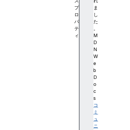
ス
れ
プ
ま
ロ
し
パ
た
テ
。
ィ
M
l
D
e
N
n
W
g
e
t
b
h
D
n
o
u
c
m
s
b
コ
e
ミ
r
ュ
O
ニ