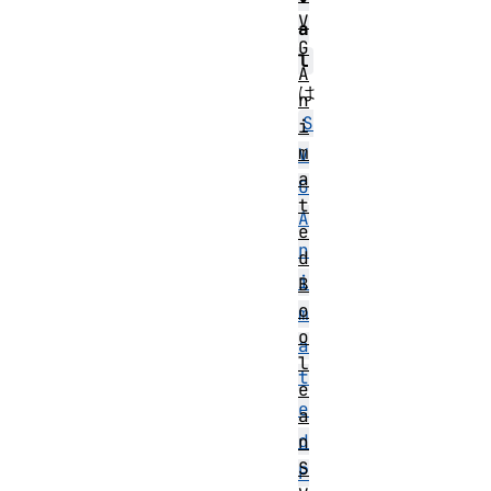
V
a
G
l
A
は
n
S
i
m
V
a
G
t
A
e
n
d
i
B
o
m
o
a
l
t
e
e
a
d
n
S
P