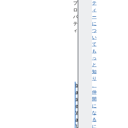
プ
テ
ロ
ィ
パ
ー
テ
に
ィ
つ
a
い
n
て
i
も
m
っ
V
と
a
知
l
り
b
、
a
仲
s
間
e
に
V
な
a
る
l
に