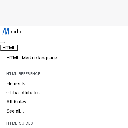
HTML
HTML: Markup language
HTML REFERENCE
Elements
Global attributes
Attributes
See all…
HTML GUIDES