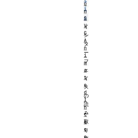
o
i
n
o
S
V
イ
G
ン
A
タ
n
ー
i
フ
m
ェ
a
t
イ
e
ス
d
の
I
読
n
み
t
取
e
g
り
e