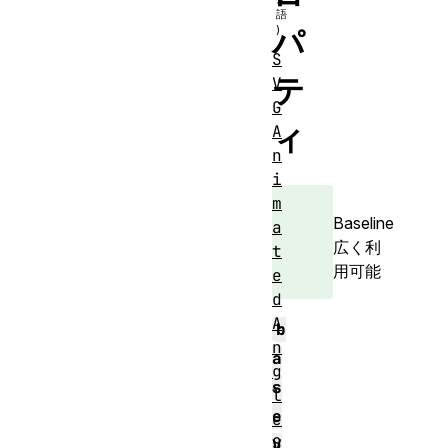
パ
S
テ
V
G
ィ
A
n
i
m
Baseline
a
広く利
t
用可能
e
d
A
b
n
a
g
s
l
e
e
S
V