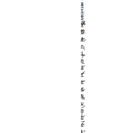
s
i
t
o
S
属
V
性
G
A
の
n
（
i
ア
m
ニ
a
メ
t
ー
e
d
シ
N
ョ
u
ン
m
し
b
て
e
い
r