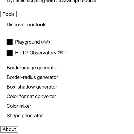
Dynamic scripting with JavaScript module
Tools
Discover our tools
Playground
HTTP Observatory
Border-image generator
Border-radius generator
Box-shadow generator
Color format converter
Color mixer
Shape generator
About