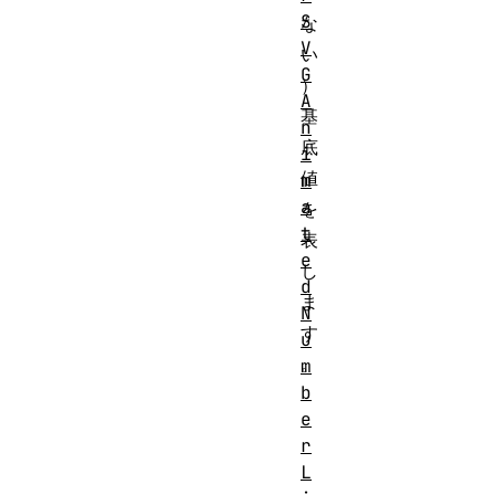
S
な
V
い
G
）
A
基
n
底
i
値
m
a
を
t
表
e
し
d
ま
N
す
u
。
m
b
e
r
L