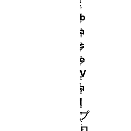
:
t
e
b
T
r
a
a
n
s
s
f
e
o
r
V
m
E
a
l
e
l
m
e
プ
n
t
ロ