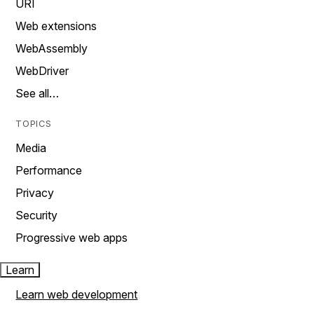
URI
Web extensions
WebAssembly
WebDriver
See all…
TOPICS
Media
Performance
Privacy
Security
Progressive web apps
Learn
Learn web development