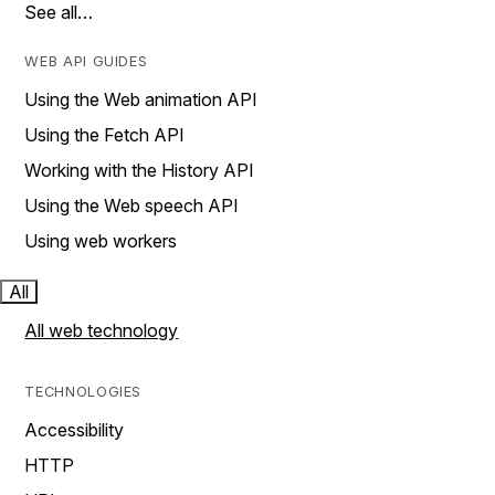
See all…
WEB API GUIDES
Using the Web animation API
Using the Fetch API
Working with the History API
Using the Web speech API
Using web workers
All
All web technology
TECHNOLOGIES
Accessibility
HTTP