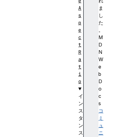
e
れ
A
ま
s
し
p
た
e
。
c
M
t
D
R
N
a
W
t
e
i
b
o
D
o
イ
c
ン
s
ス
コ
タ
ミ
ン
ュ
ス
ニ