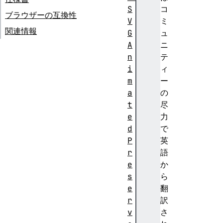
S
コ
ブラウザーの互換性
V
ミ
関連情報
G
ュ
A
ニ
n
テ
i
ィ
m
ー
a
の
t
尽
e
力
d
で
P
英
r
語
e
か
s
ら
e
翻
r
訳
v
さ