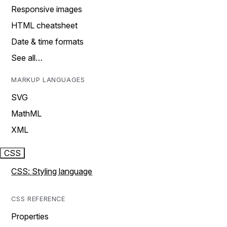
Responsive images
HTML cheatsheet
Date & time formats
See all…
MARKUP LANGUAGES
SVG
MathML
XML
CSS
CSS: Styling language
CSS REFERENCE
Properties