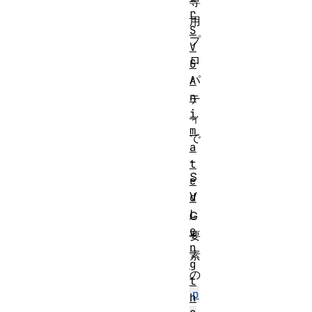
専
r
用
S
プ
V
ロ
G
パ
A
n
テ
i
ィ
m
で
a
、
t
S
e
V
d
L
G
e
要
n
素
g
の
t
p
h