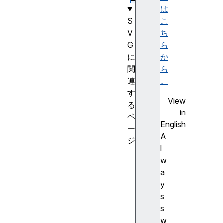
は
S
こ
V
ち
G
ら
に
か
関
ら
連
。
す
View
る
in
ペ
English
ー
A
ジ
l
S
w
V
a
G
y
A
s
E
s
l
w