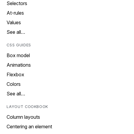
Selectors
At-rules
Values
See all…
CSS GUIDES
Box model
Animations
Flexbox
Colors
See all…
LAYOUT COOKBOOK
Column layouts
Centering an element