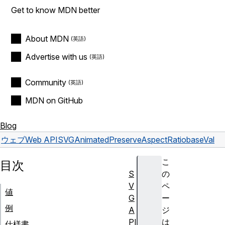
Get to know MDN better
About MDN
Advertise with us
Community
MDN on GitHub
Blog
ウェブ
Web API
SVGAnimatedPreserveAspectRatio
baseVal
こ
目次
S
の
V
ペ
値
G
ー
例
A
ジ
PI
は
仕様書