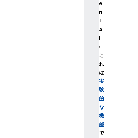
e
B
n
u
t
f
f
a
e
l
r
:
こ
れ
は
G
P
実
U
験
C
的
a
な
n
機
v
能
a
s
で