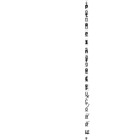
i
p
o
t
n
e
M
r
e
s
I
s
n
a
f
g
o
e
(
G
P
)
U
メ
C
ソ
o
ッ
m
ド
p
u
は
t