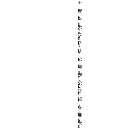
ー
G
ザ
P
ー
U
の
I
G
n
P
t
U
e
r
の
n
特
a
定
l
の
E
詳
r
細
r
o
を
r
要
G
求
P