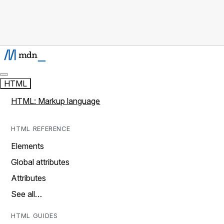
HTML
HTML: Markup language
HTML REFERENCE
Elements
Global attributes
Attributes
See all…
HTML GUIDES