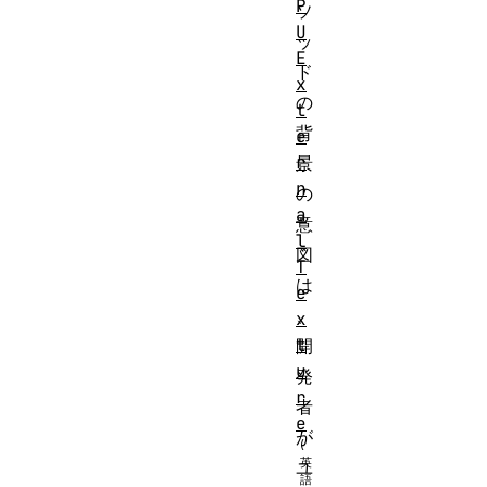
P
ソ
U
ッ
E
ド
x
の
t
背
e
r
景
n
の
a
意
l
図
T
は
e
、
x
t
開
u
発
r
者
e
が
ユ