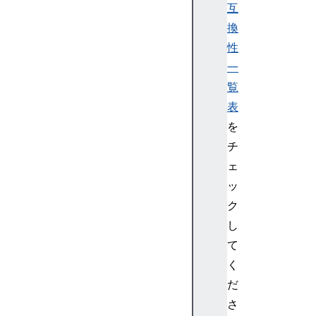
互
f
f
換
e
性
r
一
覧
表
を
G
P
チ
U
ェ
C
ッ
o
ク
m
し
m
て
a
n
く
d
だ
E
さ
n