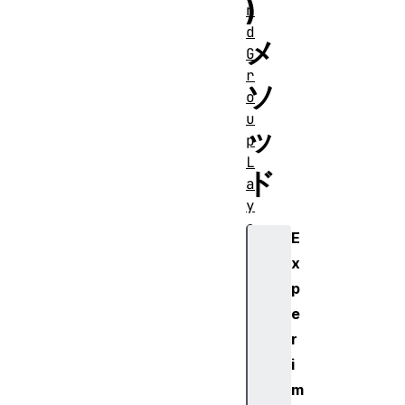
)
n
d
メ
G
r
ソ
o
u
ッ
p
L
ド
a
y
o
E
u
x
t
p
e
r
G
i
P
m
U