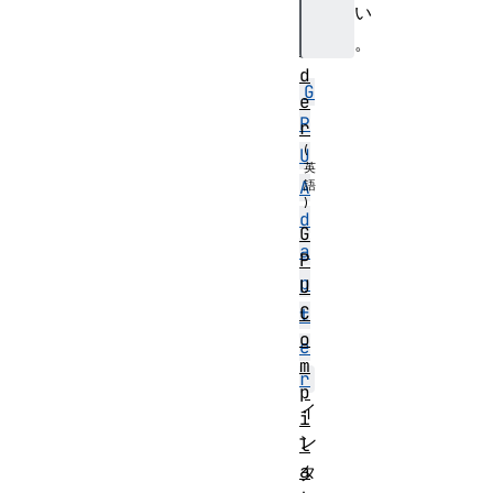
い
c
。
o
d
G
e
P
r
U
A
d
G
a
P
p
U
C
t
o
e
m
r
p
イ
i
ン
l
a
タ