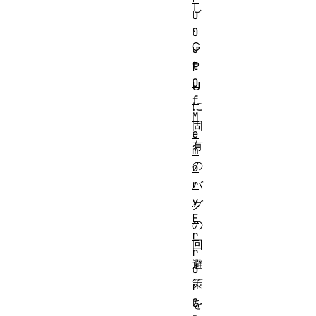
し
U
、
O
G
u
t
P
O
U
f
に
M
固
e
有
m
の
o
r
バ
y
グ
E
の
r
回
r
避
o
策
r
G
を