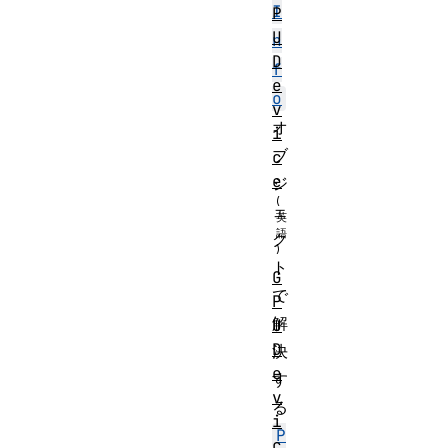
I
P
U
n
D
f
e
o
v
オ
i
ブ
c
e
ジ
ェ
ク
ト
G
で
P
解
U
D
決
e
す
v
る
i
P
c