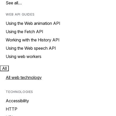
See all…
WEB API GUIDES
Using the Web animation API
Using the Fetch API
Working with the History API
Using the Web speech API
Using web workers
All
All web technology
TECHNOLOGIES
Accessibility
HTTP