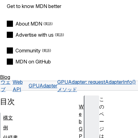
Get to know MDN better
About MDN
Advertise with us
Community
MDN on GitHub
Blog
ウェ
Web
GPUAdapter: requestAdapterInfo()
GPUAdapter
ブ
API
メソッド
こ
目次
W
の
e
ペ
構文
b
ー
例
G
ジ
P
は
仕様書