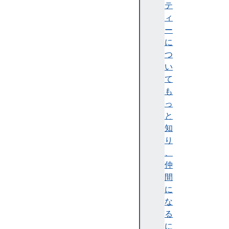
テ
ィ
ー
に
is
つ
Fa
い
ll
て
ba
も
ck
っ
Ad
と
ap
知
te
り
r
、
仲
間
l
に
i
な
m
る
i
に
t