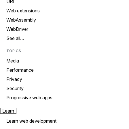
URI
Web extensions
WebAssembly
WebDriver
See all…
TOPICS
Media
Performance
Privacy
Security
Progressive web apps
Learn
Learn web development