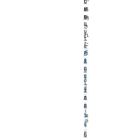
が
C
o
格
m
納
p
さ
u
れ
t
た
e
G
P
i
P
p
U
e
A
l
d
i
a
n
e
p
t
e
r
G