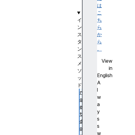
は
s
こ
ち
イ
ら
ン
か
ス
ら
タ
。
ン
ス
View
メ
in
ソ
English
ッ
A
ド
l
re
w
qu
a
es
y
tA
s
da
s
pt
w