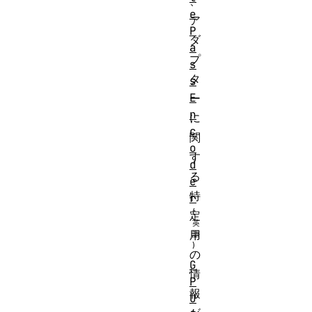
、
e
ア
P
ダ
a
プ
s
タ
s
E
ー
n
に
c
関
o
す
d
る
e
特
r
定
用
の
G
情
P
報
U