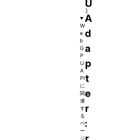
U
(
)
A
W
d
e
b
a
G
P
p
U
A
t
PI
に
e
関
連
r
す
る
:
ペ
ー
r
ジ