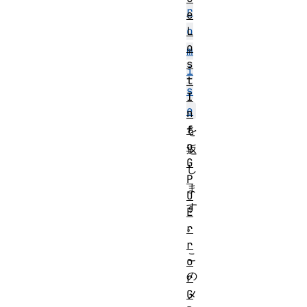
r
e
o
L
o
m
s
i
t
s
I
e
n
f
を
o
返
G
し
P
ま
U
す
E
。
r
r
こ
o
の
r
G
メ