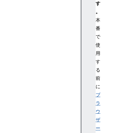
C
す
o
。
n
本
t
番
e
で
x
t
使
G
用
P
す
U
る
C
前
o
に
m
m
ブ
a
ラ
n
ウ
d
ザ
B
ー
u