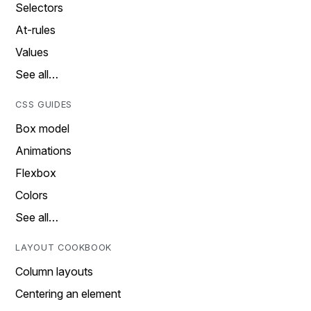
Selectors
At-rules
Values
See all…
CSS GUIDES
Box model
Animations
Flexbox
Colors
See all…
LAYOUT COOKBOOK
Column layouts
Centering an element