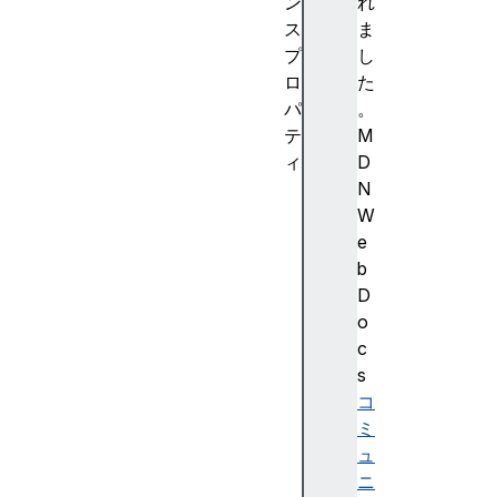
ン
れ
ス
ま
プ
し
ロ
た
パ
。
テ
M
ィ
D
f
N
e
W
a
e
t
b
u
D
r
o
e
c
s
s
i
コ
n
ミ
f
ュ
o
ニ