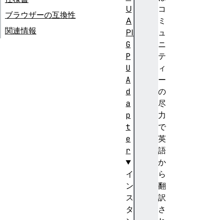
U
コ
ブラウザーの互換性
A
ミ
関連情報
PI
ュ
G
ニ
P
テ
U
ィ
A
ー
d
の
a
尽
p
力
t
で
e
英
r
語
か
イ
ら
ン
翻
ス
訳
タ
さ