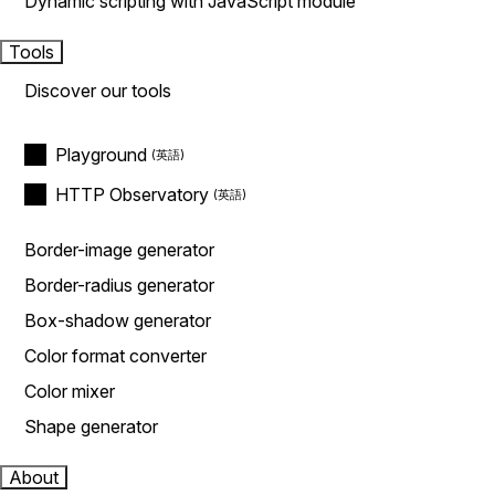
Dynamic scripting with JavaScript module
Tools
Discover our tools
Playground
HTTP Observatory
Border-image generator
Border-radius generator
Box-shadow generator
Color format converter
Color mixer
Shape generator
About