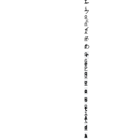
t
ー
i
フ
o
ェ
n
イ
I
ス
n
f
の
o
r
G
e
P
q
U
u
C
o
e
m
s
p
t
i
A
l
d
a
t
a