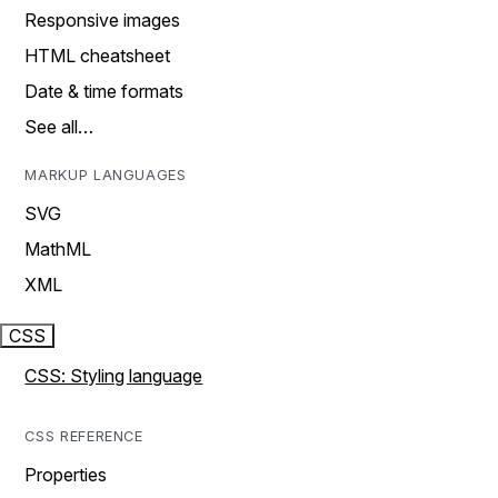
Responsive images
HTML cheatsheet
Date & time formats
See all…
MARKUP LANGUAGES
SVG
MathML
XML
CSS
CSS: Styling language
CSS REFERENCE
Properties