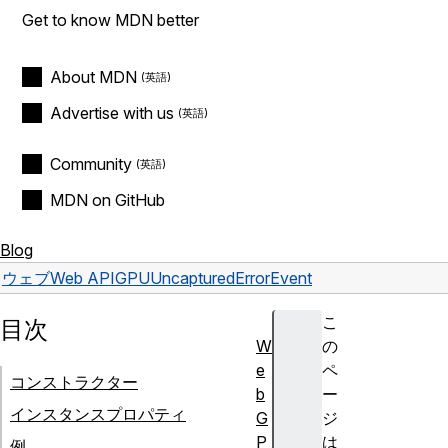
Get to know MDN better
About MDN
Advertise with us
Community
MDN on GitHub
Blog
ウェブ
Web API
GPUUncapturedErrorEvent
こ
目次
W
の
e
ペ
コンストラクター
b
ー
インスタンスプロパティ
G
ジ
P
は
例