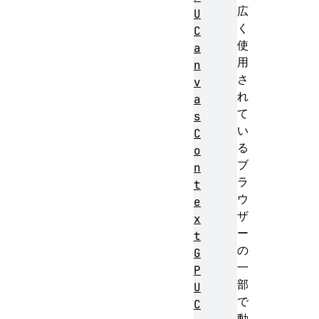
広
U
く
C
使
a
用
n
さ
v
れ
a
て
s
い
C
る
o
ブ
n
ラ
t
ウ
e
ザ
x
ー
t
の
G
一
P
部
U
で
C
動