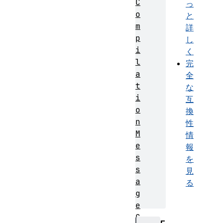
C
っ
o
と
m
詳
p
し
i
く
l
完
a
全
t
な
i
互
o
換
n
性
M
情
e
報
s
を
s
見
a
る
g
e
G