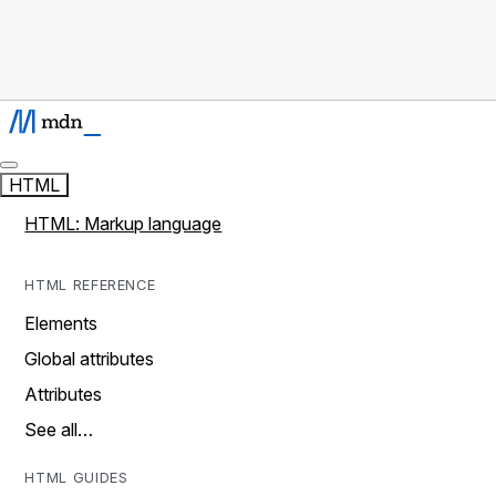
HTML
HTML: Markup language
HTML REFERENCE
Elements
Global attributes
Attributes
See all…
HTML GUIDES