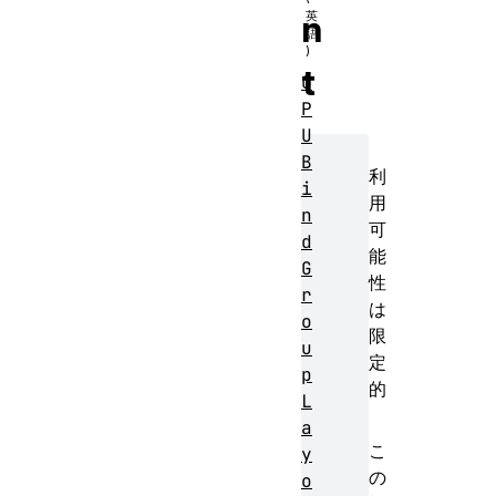
n
t
G
P
U
B
利
i
用
n
可
d
能
G
性
r
は
o
限
u
定
p
的
L
a
こ
y
の
o