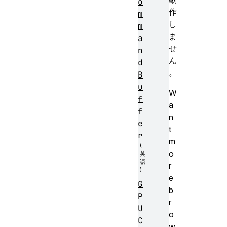
o
作
m
し
m
ま
a
せ
n
ん
d
。
B
u
W
f
a
f
n
e
t
r
m
o
r
e
G
b
P
r
U
o
C
w