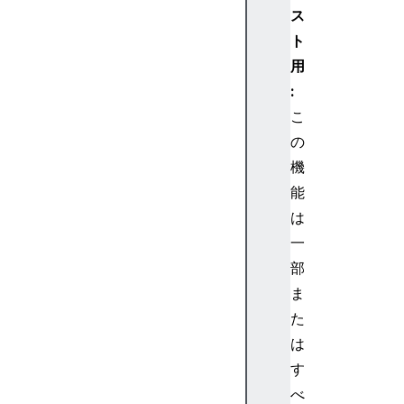
ス
U
E
ト
r
用
r
:
o
こ
r
の
G
機
P
U
能
E
は
x
一
t
部
e
ま
r
た
n
a
は
l
す
T
べ