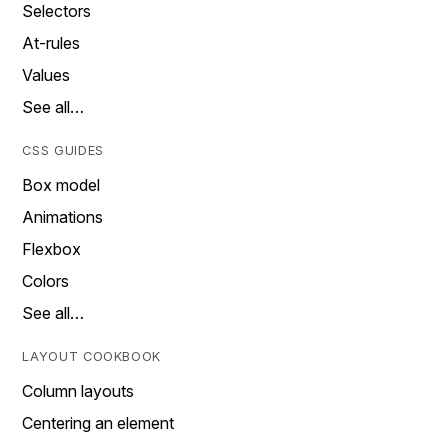
Selectors
At-rules
Values
See all…
CSS GUIDES
Box model
Animations
Flexbox
Colors
See all…
LAYOUT COOKBOOK
Column layouts
Centering an element