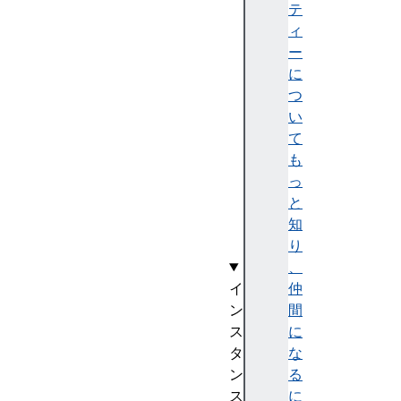
E
テ
r
ィ
r
ー
o
に
r
つ
E
い
v
て
e
も
n
っ
t
と
(
知
)
り
、
イ
仲
ン
間
ス
に
タ
な
ン
る
ス
に