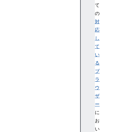
e
て
x
の
t
対
u
r
応
e
し
て
い
る
G
ブ
P
U
ラ
I
ウ
n
ザ
t
ー
e
に
r
お
n
a
い