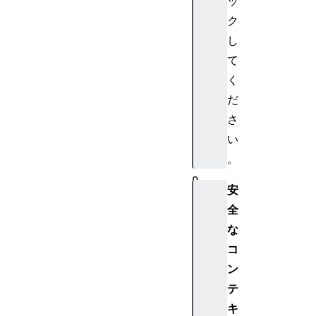
ッ
G
ク
P
し
U
D
て
e
く
v
だ
i
さ
c
い
e
。
L
o
安
s
全
t
I
な
n
コ
f
ン
o
テ
G
キ
P