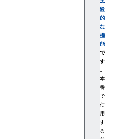
実
r
験
的
な
機
G
P
能
U
で
C
す
o
。
m
本
p
番
u
t
で
e
使
P
用
i
す
p
る
e