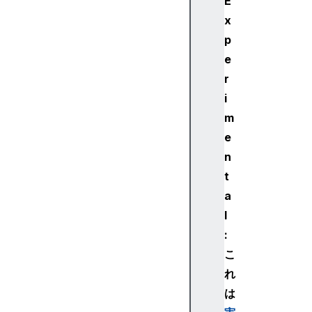
E
P
x
U
p
C
o
e
m
r
p
i
u
m
t
e
e
n
P
a
t
s
a
s
l
E
:
n
こ
c
れ
o
d
は
e