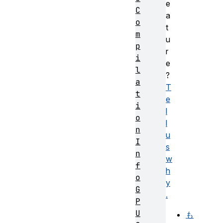
e
C
a
o
t
m
u
p
r
i
e
l
?
a
T
t
e
i
l
o
l
n
u
I
s
n
w
f
h
o
y
G
.
P
U
も