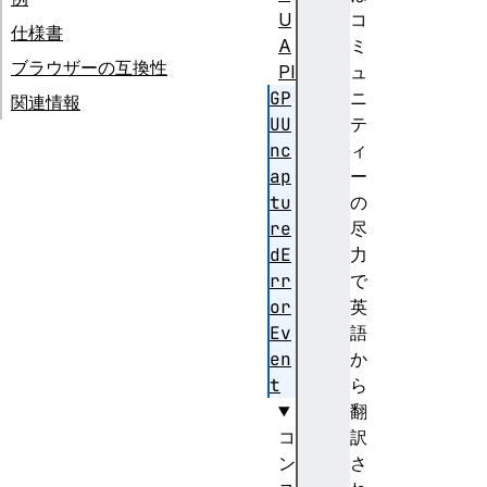
U
コ
仕様書
A
ミ
ブラウザーの互換性
PI
ュ
GP
ニ
関連情報
UU
テ
nc
ィ
ap
ー
tu
の
re
尽
dE
力
rr
で
or
英
Ev
語
en
か
t
ら
翻
コ
訳
ン
さ