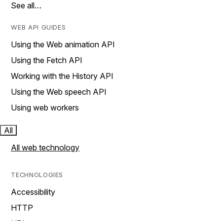
See all…
WEB API GUIDES
Using the Web animation API
Using the Fetch API
Working with the History API
Using the Web speech API
Using web workers
All
All web technology
TECHNOLOGIES
Accessibility
HTTP