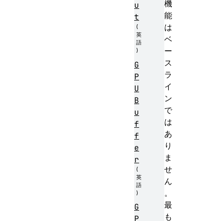
機
u
能
t
は
ベ
ー
ス
G
ラ
P
イ
U
ン
B
で
u
は
f
あ
f
り
e
ま
r
せ
ん
。
最
G
も
P