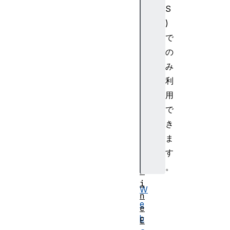
S
y
E
)
r
で
r
の
o
み
r
利
G
用
P
U
で
P
き
i
ま
p
す
e
。
l
i
W
n
e
e
b
E