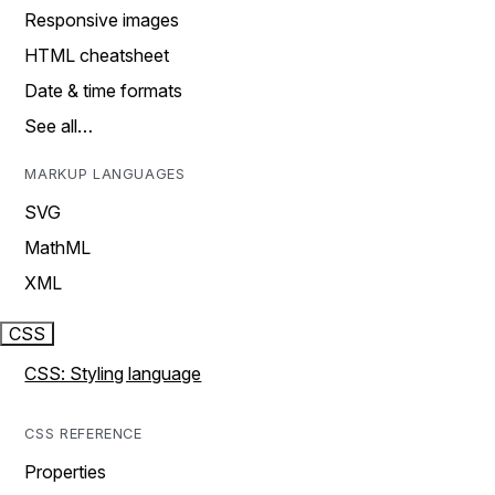
Responsive images
HTML cheatsheet
Date & time formats
See all…
MARKUP LANGUAGES
SVG
MathML
XML
CSS
CSS: Styling language
CSS REFERENCE
Properties