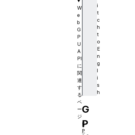
i
W
t
e
c
b
h
G
t
P
o
U
E
A
n
PI
g
に
l
関
i
連
s
す
h
る
ペ
G
ー
ジ
P
G
P