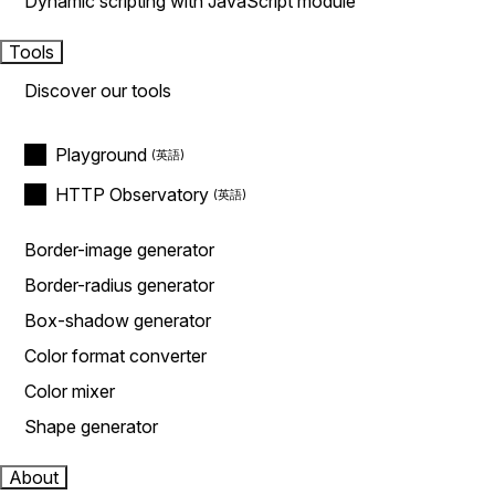
Dynamic scripting with JavaScript module
Tools
Discover our tools
Playground
HTTP Observatory
Border-image generator
Border-radius generator
Box-shadow generator
Color format converter
Color mixer
Shape generator
About