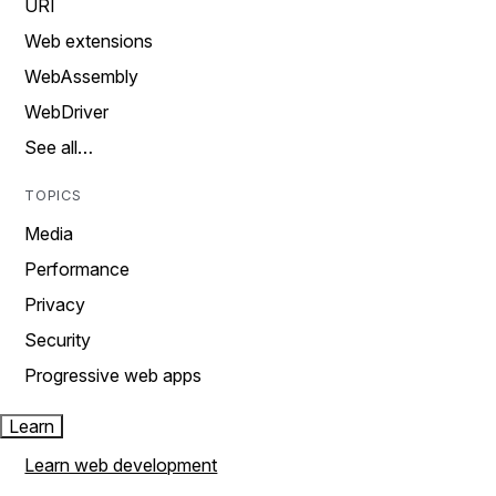
URI
Web extensions
WebAssembly
WebDriver
See all…
TOPICS
Media
Performance
Privacy
Security
Progressive web apps
Learn
Learn web development