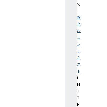
l
て
E
、
r
安
r
全
o
な
r
G
コ
P
ン
U
テ
O
キ
u
ス
t
ト
O
f
(
M
H
e
T
m
T
o
P
r