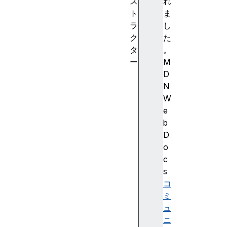
ス
れ
ト
ま
ラ
し
ク
た
タ
。
ー
M
G
D
P
N
U
W
U
e
n
b
c
D
a
o
p
c
t
s
u
コ
r
ミ
e
ュ
d
ニ