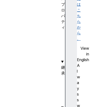
プ
は
ロ
こ
パ
ち
テ
ら
ィ
か
e
ら
r
。
r
View
o
in
r
English
A
継
l
承
w
E
a
v
y
e
s
n
s
t
w