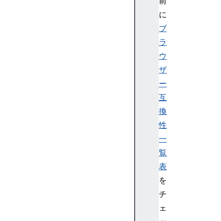
前
l
i
に
n
ブ
e
ラ
ウ
ザ
ー
G
P
互
U
換
D
性
e
一
v
覧
i
表
c
e
を
チ
ェ