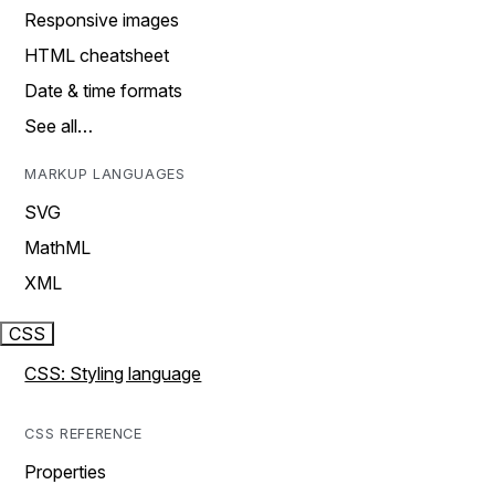
Responsive images
HTML cheatsheet
Date & time formats
See all…
MARKUP LANGUAGES
SVG
MathML
XML
CSS
CSS: Styling language
CSS REFERENCE
Properties