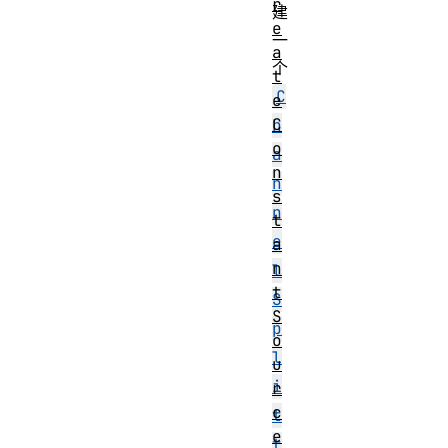
r
建
e
一
a
个
t
C
e
C
h
o
a
n
n
s
n
t
e
a
n
l
t
S
S
p
o
l
u
i
r
c
t
e
t