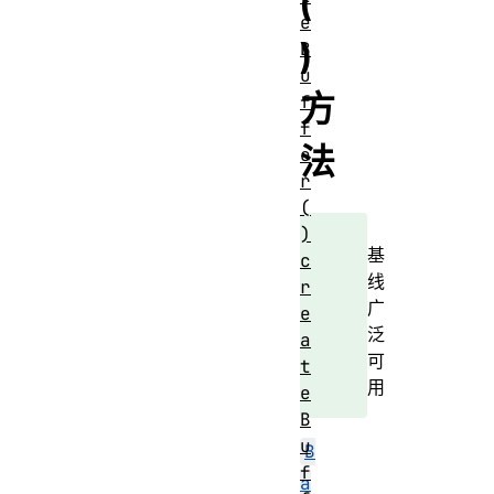
(
e
)
B
u
方
f
f
法
e
r
(
)
基
c
线
r
广
e
泛
a
可
t
用
e
B
u
B
f
a