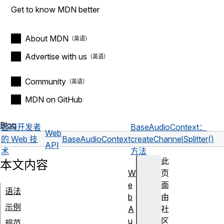
Get to know MDN better
About MDN
Advertise with us
Community
MDN on GitHub
Blog
面向开发者
BaseAudioContext：
Web
的 Web 技
BaseAudioContext
createChannelSplitter()
API
术
方法
此
本文内容
W
页
e
面
语法
b
由
示例
A
社
u
区
规范