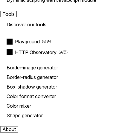
Dynamic scripting with JavaScript module
Tools
Discover our tools
Playground
HTTP Observatory
Border-image generator
Border-radius generator
Box-shadow generator
Color format converter
Color mixer
Shape generator
About