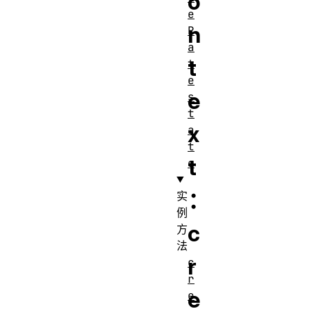
o
e
n
R
a
t
t
e
e
s
t
x
a
t
t
e
：
实
例
c
方
法
r
c
r
e
e