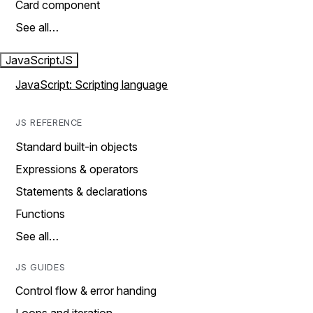
Card component
See all…
JavaScript
JS
JavaScript: Scripting language
JS REFERENCE
Standard built-in objects
Expressions & operators
Statements & declarations
Functions
See all…
JS GUIDES
Control flow & error handing