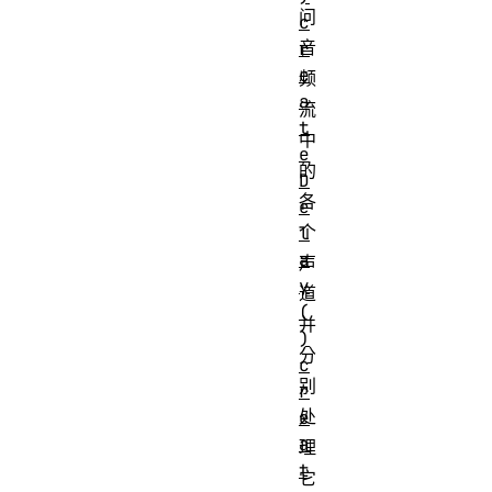
问
c
音
r
e
频
a
流
t
中
e
的
D
各
e
个
l
a
声
y
道
(
并
)
分
c
别
r
处
e
a
理
t
它