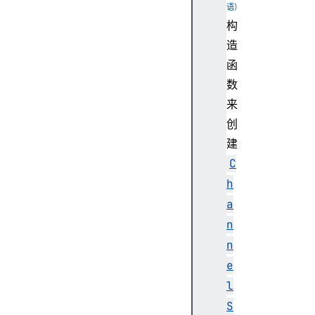
c
构
r
造
e
函
a
数
t
来
e
I
创
I
建
R
C
F
h
i
a
l
n
t
e
n
r
e
(
l
)
S