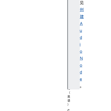
见
)
创
c
r
建
e
A
a
u
t
d
e
i
P
o
a
n
N
n
o
e
d
r
e
(
。
)
c