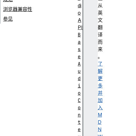
di
从
浏览器兼容性
o
英
参见
A
文
PI
翻
B
译
a
而
s
来
e
。
A
了
u
解
d
更
i
多
o
并
C
加
o
入
n
M
t
D
e
N