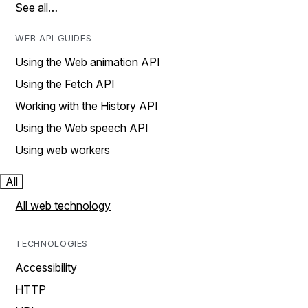
See all…
WEB API GUIDES
Using the Web animation API
Using the Fetch API
Working with the History API
Using the Web speech API
Using web workers
All
All web technology
TECHNOLOGIES
Accessibility
HTTP