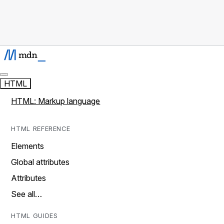
HTML
HTML: Markup language
HTML REFERENCE
Elements
Global attributes
Attributes
See all…
HTML GUIDES