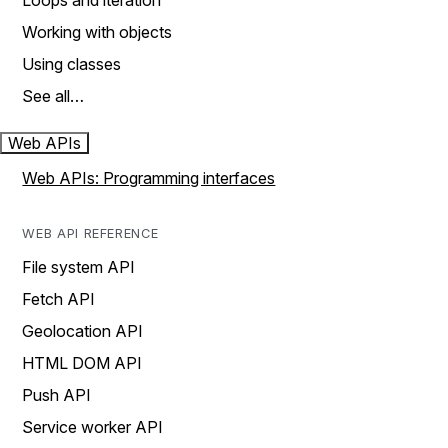
Loops and iteration
Working with objects
Using classes
See all…
Web APIs
Web APIs: Programming interfaces
WEB API REFERENCE
File system API
Fetch API
Geolocation API
HTML DOM API
Push API
Service worker API