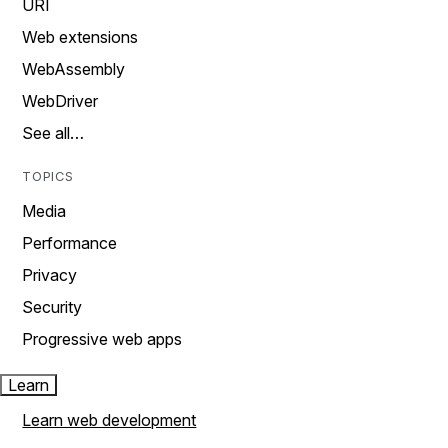
URI
Web extensions
WebAssembly
WebDriver
See all…
TOPICS
Media
Performance
Privacy
Security
Progressive web apps
Learn
Learn web development