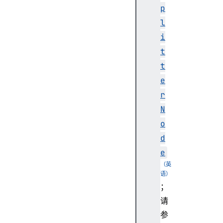
p
l
c
i
r
t
e
a
t
t
e
e
r
O
N
s
o
c
i
d
l
e
l
a
t
；
o
请
r
参
(