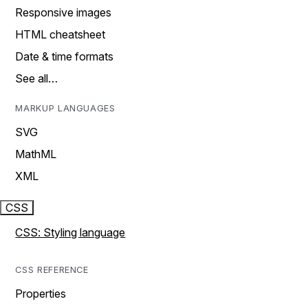
Responsive images
HTML cheatsheet
Date & time formats
See all…
MARKUP LANGUAGES
SVG
MathML
XML
CSS
CSS: Styling language
CSS REFERENCE
Properties