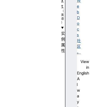
x
W
t
e
b
D
o
c
实
s
例
社
属
区
性
。
a
View
u
in
d
English
i
A
o
l
W
w
o
a
r
y
k