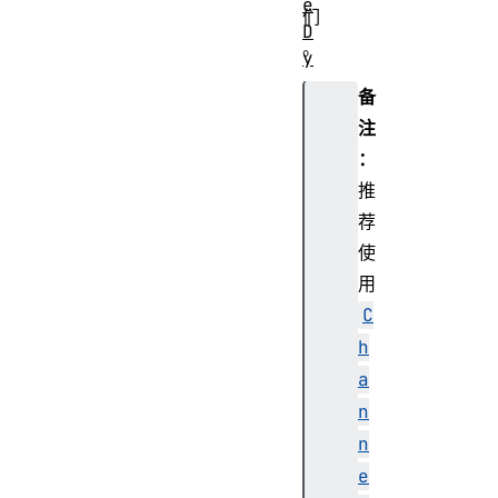
e
们
D
。
y
n
备
a
注
m
：
i
推
c
s
荐
C
使
o
用
m
C
p
h
r
e
a
s
n
s
n
o
e
r