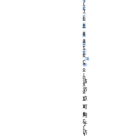
(
e
)
r
c
N
r
e
o
a
d
t
e
e
C
o
，
n
该
v
节
o
点
l
v
可
e
用
r
于
(
访
)