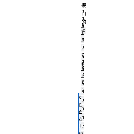
a
接
n
口
n
的
e
c
l
r
M
e
e
r
a
g
t
e
e
r
C
(
)
h
c
a
r
n
e
n
a
t
e
e