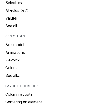
Selectors
At-rules
Values
See all…
CSS GUIDES
Box model
Animations
Flexbox
Colors
See all…
LAYOUT COOKBOOK
Column layouts
Centering an element