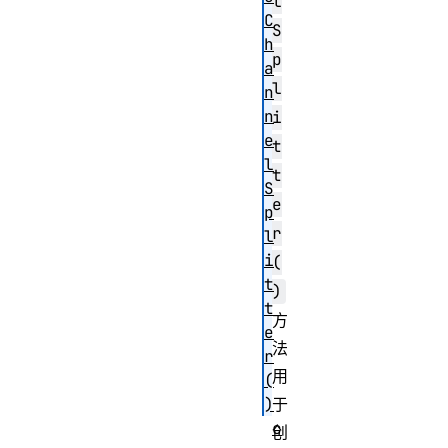
l
C
S
h
p
a
l
n
n
i
e
t
l
t
S
e
p
r
l
i
(
t
)
t
方
e
法
r
用
(
)
于
c
创