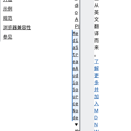
di
从
示例
o
英
规范
A
文
PI
翻
浏览器兼容性
Me
译
参见
di
而
aS
来
tr
。
ea
了
mA
解
ud
更
io
多
So
并
ur
加
ce
入
No
M
de
D
N