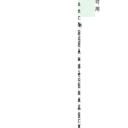
可
s
用
e
r
N
M
o
e
d
d
e
i
A
u
a
d
S
i
t
o
r
B
e
u
f
a
f
m
e
A
r
u
A