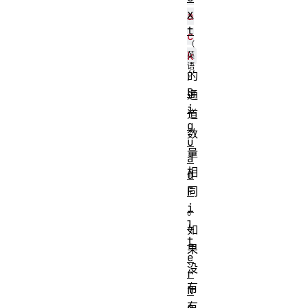
x
a
t
c
k
的
B
通
i
道
q
数
u
量
a
相
d
F
同
i
。
l
如
t
果
e
没
r
有
N
o
有