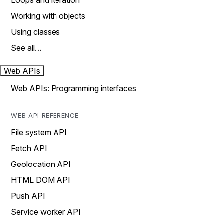
Loops and iteration
Working with objects
Using classes
See all…
Web APIs
Web APIs: Programming interfaces
WEB API REFERENCE
File system API
Fetch API
Geolocation API
HTML DOM API
Push API
Service worker API