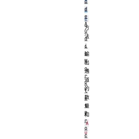
r
o
d
c
e
e
A
方
u
法
d
。
i
o
输
W
出
o
通
r
道
k
的
l
数
e
t
量
P
和
r
A
o
u
c