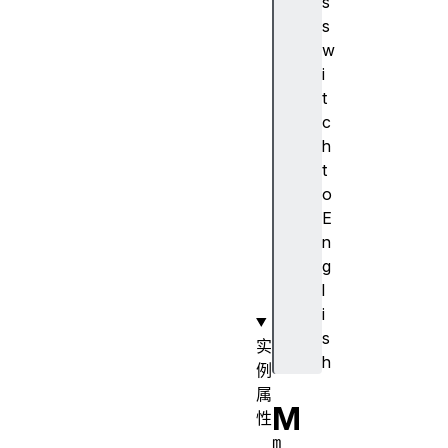
s
o
s
S
w
o
i
u
t
r
c
c
h
e
t
N
o
o
E
d
n
e
g
(
l
)
i
s
实
h
例
属
M
性
m