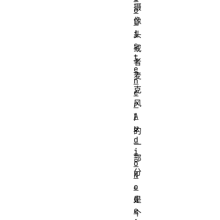
摄
o
像
L
i
头
s
或
t
者
e
麦
n
克
e
风
r
A
)
u
的
d
一
i
部
o
分
N
。
o
d
是
e
个