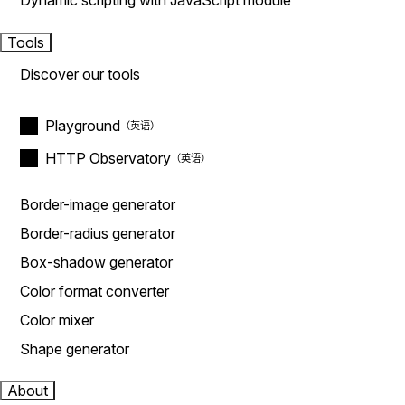
Dynamic scripting with JavaScript module
Tools
Discover our tools
Playground
HTTP Observatory
Border-image generator
Border-radius generator
Box-shadow generator
Color format converter
Color mixer
Shape generator
About