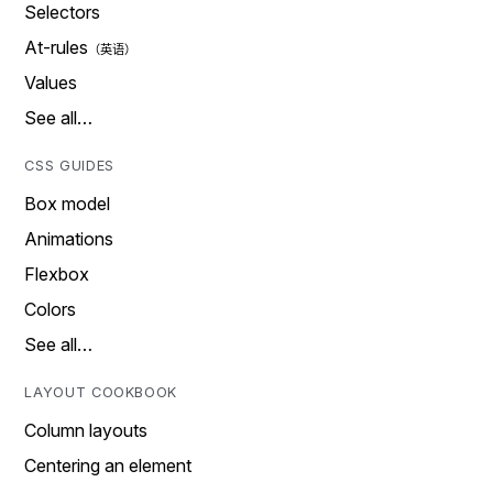
Selectors
At-rules
Values
See all…
CSS GUIDES
Box model
Animations
Flexbox
Colors
See all…
LAYOUT COOKBOOK
Column layouts
Centering an element