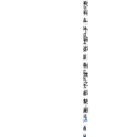
只
有
A
一
u
个
d
输
i
出
o
W
。
o
创
r
建
k
之
l
后
e
t
使
用
A
A
u
u
d