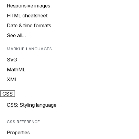
Responsive images
HTML cheatsheet
Date & time formats
See all…
MARKUP LANGUAGES
SVG
MathML
XML
CSS
CSS: Styling language
CSS REFERENCE
Properties