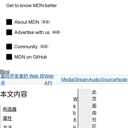
Get to know MDN better
About MDN
Advertise with us
Community
MDN on GitHub
Blog
面向开发者的 Web 技
Web
MediaStreamAudioSourceNode
术
API
此
本文内容
W
页
e
面
构造器
b
由
属性
A
社
u
区
方法