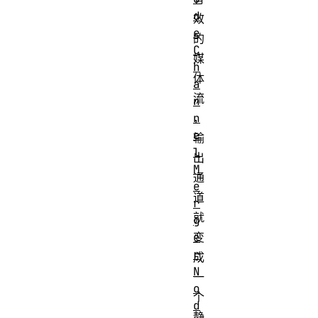
d
效
e
的
C
媒
h
体
a
流
n
n
，
e
输
l
出
M
通
e
道
r
就
g
e
变
r
成
N
一
o
个
d
静