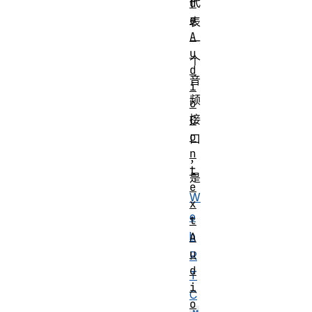
代
d
e
表
A
一
u
个
d
音
i
频
o
接
C
o
口
n
，
t
是
e
W
x
e
t
b
A
u
R
d
T
i
C
o