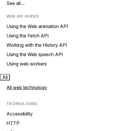
See all…
WEB API GUIDES
Using the Web animation API
Using the Fetch API
Working with the History API
Using the Web speech API
Using web workers
All
All web technology
TECHNOLOGIES
Accessibility
HTTP