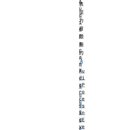
A
表
u
现
d
为
i
音
o
P
频
a
源
r
的
a
A
m
u
Au
di
d
oP
i
ro
o
ce
N
ss
o
in
gE
d
ve
e