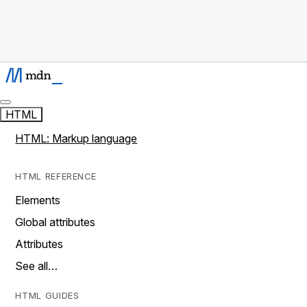
HTML
HTML: Markup language
HTML REFERENCE
Elements
Global attributes
Attributes
See all…
HTML GUIDES