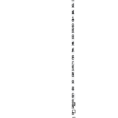
d
u
d
i
i
o
o
S
B
o
u
u
f
f
r
e
c
r
e
S
N
o
u
o
r
d
c
e
e
接
N
口
o