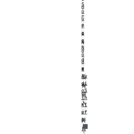
S
u
o
r
u
c
r
c
e
e
N
N
o
o
d
d
e
e
Au
没
di
有
oS
输
in
入
kI
，
nf
o
并
且