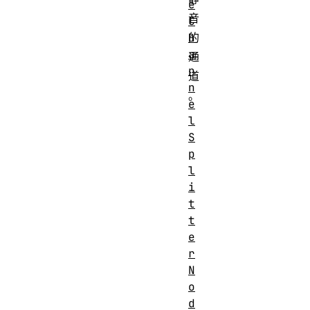
e
音
C
h
的
a
通
n
道
n
。
e
l
Number
S
0
of
p
inputs
l
Number
i
t
1
of
t
outputs
e
由
AudioMed
r
Channel
AudioConte
N
count
，并由此创建
o
d