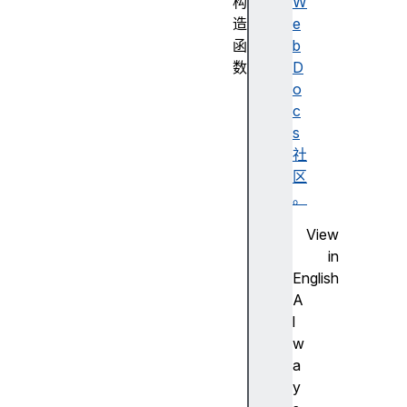
构
W
造
e
函
b
数
D
M
o
e
c
d
s
i
社
a
区
S
。
t
View
r
in
e
English
a
A
m
l
A
w
u
a
d
y
i