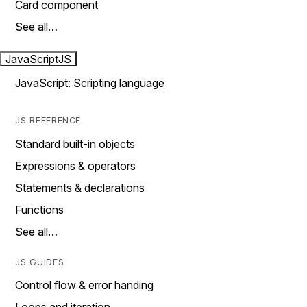
Card component
See all…
JavaScript
JS
JavaScript: Scripting language
JS REFERENCE
Standard built-in objects
Expressions & operators
Statements & declarations
Functions
See all…
JS GUIDES
Control flow & error handing