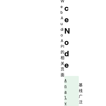
W
c
e
b
e
A
u
N
di
o
o
A
PI
d
的
相
e
关
页
面
A
基
n
线
a
广
l
泛
y