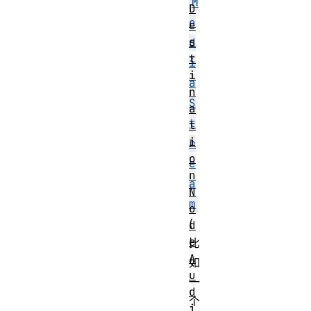
M
D
e
e
s
d
t
i
i
a
n
S
a
t
t
i
r
o
e
n
a
N
m
o
(
d
e
比
A
如
u
一
d
个
i