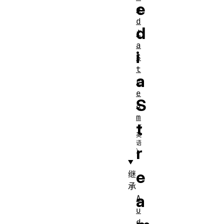
e
e
d
d
i
a
i
S
t
a
r
e
S
a
m
t
r
e
继
承
a
A
u
d