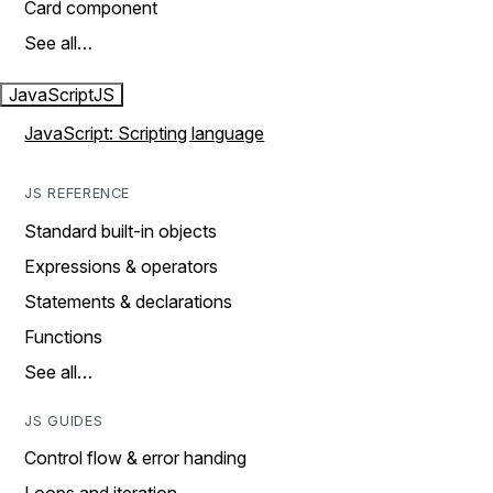
Card component
See all…
JavaScript
JS
JavaScript: Scripting language
JS REFERENCE
Standard built-in objects
Expressions & operators
Statements & declarations
Functions
See all…
JS GUIDES
Control flow & error handing