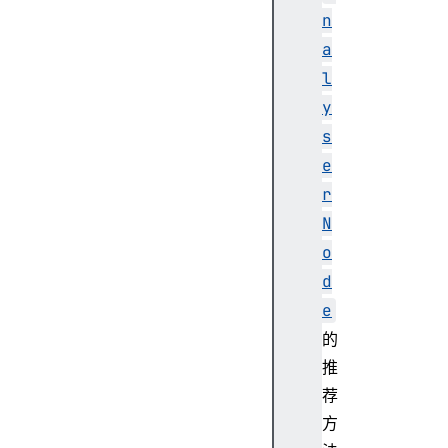
e
n
D
a
y
n
l
a
y
m
s
i
e
c
r
s
C
N
o
o
m
d
p
e
r
的
e
s
推
s
荐
o
方
r