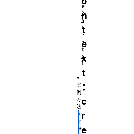
o
e
n
R
a
t
t
e
e
s
t
x
a
t
t
e
：
实
例
c
方
法
r
c
r
e
e