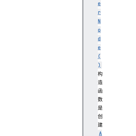
e
c
r
r
e
N
a
o
t
d
e
e
D
(
e
l
)
a
构
y
造
(
函
)
数
c
是
r
e
创
a
建
t
A