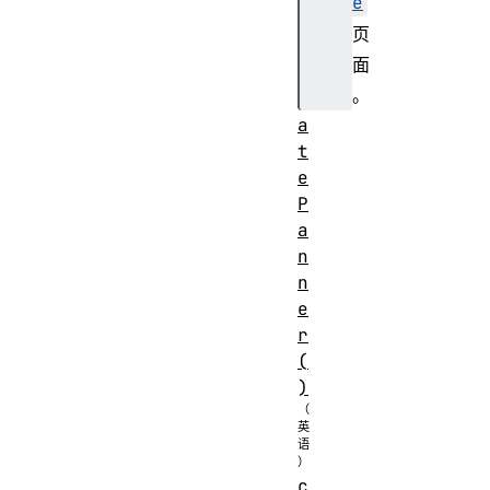
e
)
页
c
面
r
。
e
a
t
e
P
a
n
n
e
r
(
)
c