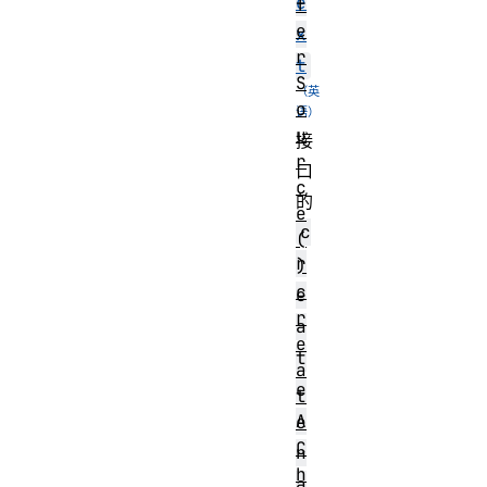
e
f
e
x
r
t
S
o
u
接
r
口
c
的
e
c
(
r
)
c
e
r
a
e
t
a
e
t
A
e
C
n
h
a