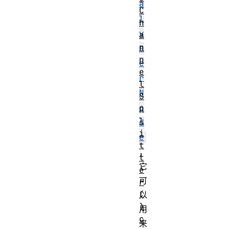
a
C
l
h
y
a
n
s
n
e
e
r
l
N
S
o
p
l
d
i
e
t
，
t
它
e
可
r
(
以
)
用
c
来