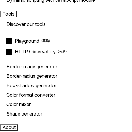
Dynamic scripting with JavaScript module
Tools
Discover our tools
Playground
HTTP Observatory
Border-image generator
Border-radius generator
Box-shadow generator
Color format converter
Color mixer
Shape generator
About