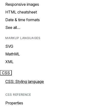
Responsive images
HTML cheatsheet
Date & time formats
See all…
MARKUP LANGUAGES
SVG
MathML
XML
CSS
CSS: Styling language
CSS REFERENCE
Properties