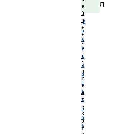
用
e
B
u
B
f
a
f
s
e
e
r
(
A
)
u
c
d
r
i
e
o
a
t
C
e
o
B
n
u
t
f