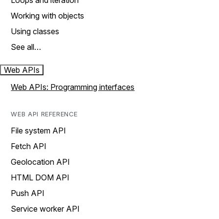
Loops and iteration
Working with objects
Using classes
See all…
Web APIs
Web APIs: Programming interfaces
WEB API REFERENCE
File system API
Fetch API
Geolocation API
HTML DOM API
Push API
Service worker API