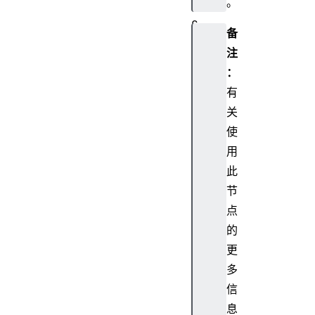
。
c
备
r
注
e
：
a
t
有
e
关
I
使
I
用
R
此
F
节
i
l
点
t
的
e
更
r
多
(
信
)
息