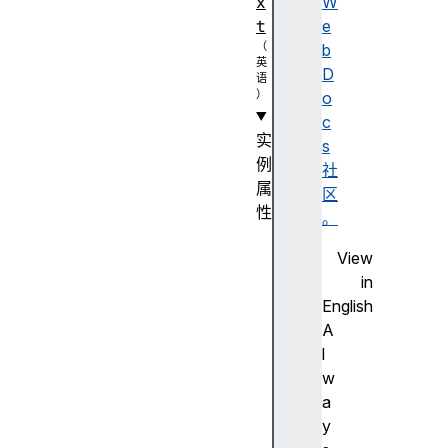
x
W
t
e
b
D
o
c
实
s
例
社
属
区
性
。
a
View
u
in
d
English
i
A
o
l
W
w
o
a
r
y
k