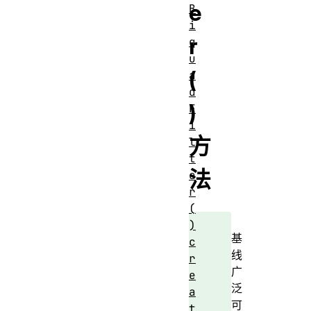
e
B
i
r
q
u
(
a
d
)
F
i
方
l
t
法
e
r
(
)
基
c
线
r
广
e
泛
a
可
t