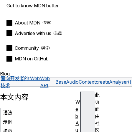
Get to know MDN better
About MDN
Advertise with us
Community
MDN on GitHub
Blog
面向开发者的 Web
Web
BaseAudioContext
createAnalyser()
技术
API
此
本文内容
W
页
e
面
语法
b
由
示例
A
社
u
区
规范