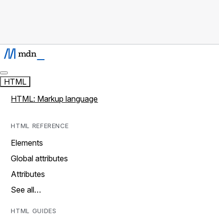
HTML
HTML: Markup language
HTML REFERENCE
Elements
Global attributes
Attributes
See all…
HTML GUIDES