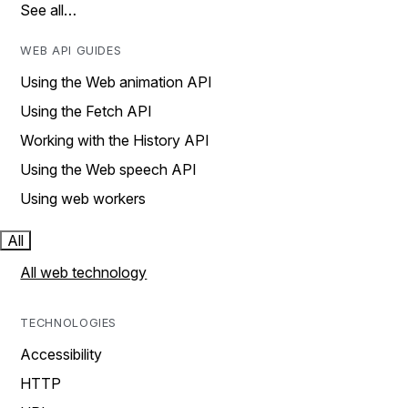
See all…
WEB API GUIDES
Using the Web animation API
Using the Fetch API
Working with the History API
Using the Web speech API
Using web workers
All
All web technology
TECHNOLOGIES
Accessibility
HTTP