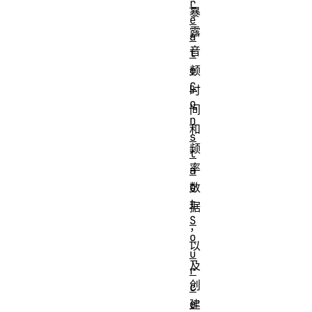
r
暴
e
露
a
音
t
e
频
C
时
o
间
n
和
s
频
t
率
a
n
数
t
据
S
，
o
以
u
及
r
创
c
e
建