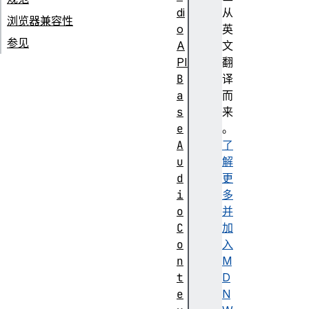
di
从
浏览器兼容性
o
英
参见
A
文
PI
翻
B
译
a
而
s
来
e
。
A
了
u
解
d
更
i
多
o
并
C
加
o
入
n
M
t
D
e
N