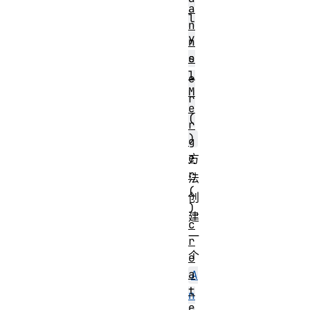
a
l
n
y
n
e
s
l
e
M
r
e
(
r
)
g
e
方
r
法
(
创
)
建
c
一
r
个
e
a
A
t
n
e