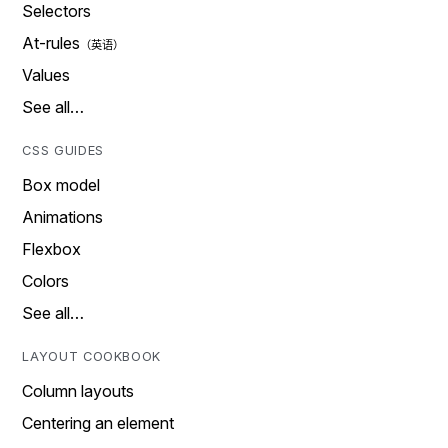
Selectors
At-rules
Values
See all…
CSS GUIDES
Box model
Animations
Flexbox
Colors
See all…
LAYOUT COOKBOOK
Column layouts
Centering an element