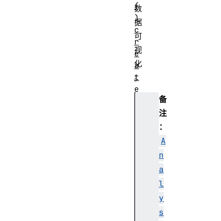
(
数
)
据
c
可
r
视
e
化
a
t
。
e
备
C
o
注
n
：
v
A
o
n
l
a
v
e
l
r
y
(
s
)