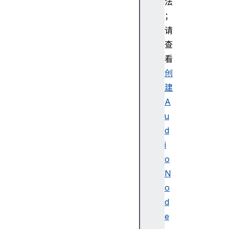
法
(
；
)
请
查
看
c
创
r
建
e
a
A
t
u
e
d
G
i
a
o
i
N
n
(
o
)
d
e