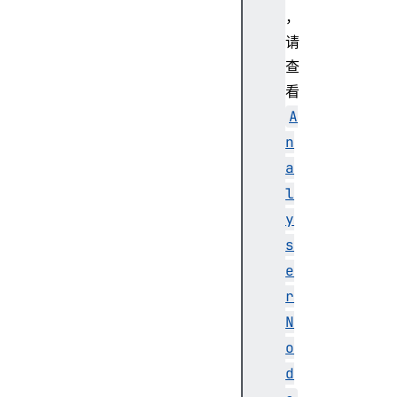
，
请
c
查
r
看
e
a
A
t
n
e
a
O
l
s
y
c
i
s
l
e
l
r
a
N
t
o
o
r
d
(