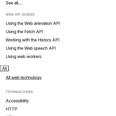
See all…
WEB API GUIDES
Using the Web animation API
Using the Fetch API
Working with the History API
Using the Web speech API
Using web workers
All
All web technology
TECHNOLOGIES
Accessibility
HTTP