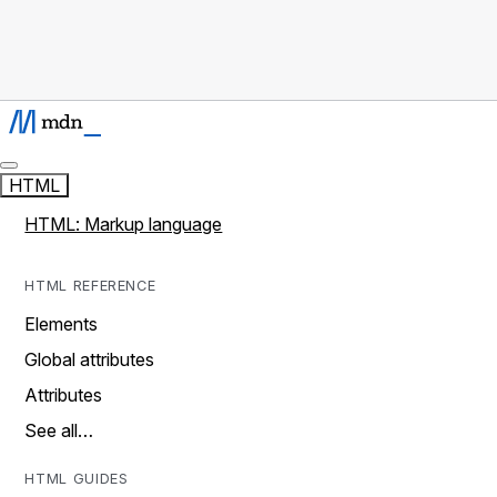
HTML
HTML: Markup language
HTML REFERENCE
Elements
Global attributes
Attributes
See all…
HTML GUIDES