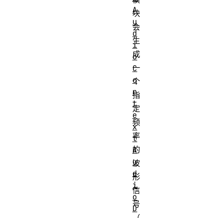
A
块
u
会
d
生
i
成
o
一
C
o
个
n
指
t
定
e
频
x
率
t
的
A
u
波
d
形
i
信
o
号
D
（