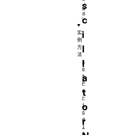
s
c
i
实
例
l
方
法
l
s
e
a
t
P
t
e
r
o
i
o
r
d
i
c