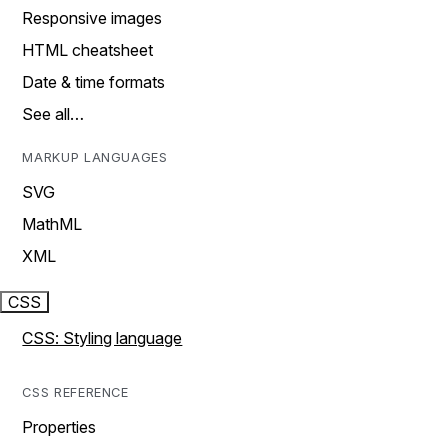
Responsive images
HTML cheatsheet
Date & time formats
See all…
MARKUP LANGUAGES
SVG
MathML
XML
CSS
CSS: Styling language
CSS REFERENCE
Properties