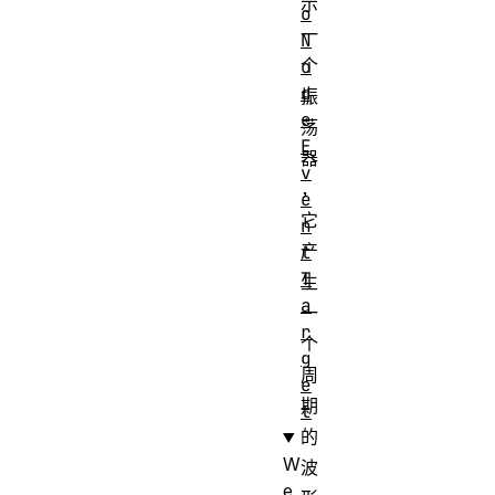
示
o
一
N
个
o
d
振
e
荡
E
器
v
，
e
它
n
产
t
T
生
a
一
r
个
g
周
e
期
t
的
W
波
e