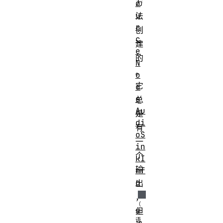
方
o
u
法
r
创
c
建
e
的
N
。
o
它
d
e
总
Au
是
di
有
oS
一
in
个
kI
输
nf
o
出
，
但