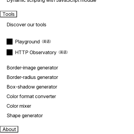
Dynamic scripting with JavaScript module
Tools
Discover our tools
Playground
HTTP Observatory
Border-image generator
Border-radius generator
Box-shadow generator
Color format converter
Color mixer
Shape generator
About