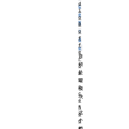
d
c
i
e
o
N
B
u
o
f
d
f
e
e
音
r
频
S
处
o
u
理
r
模
c
块
e
，
N
这
o
个
d
e
模