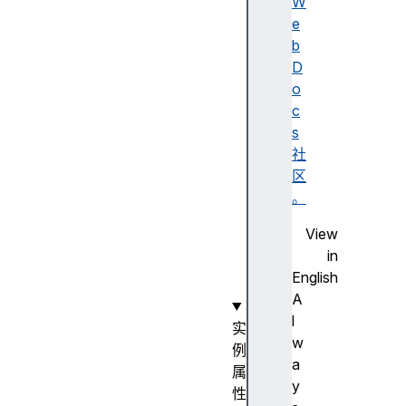
c
W
i
e
l
b
l
D
a
o
t
c
o
s
r
社
N
区
o
。
d
View
e
in
(
English
)
A
l
实
w
例
a
属
y
性