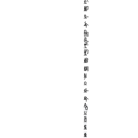
e
即
s
t
一
i
个
n
固
a
定
t
的
i
音
o
n
调
N
）
o
d
一
e
个
A
O
u
s
d
c
i
o
i