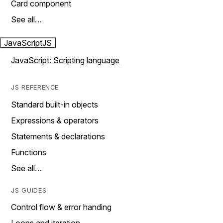
Card component
See all…
JavaScript
JS
JavaScript: Scripting language
JS REFERENCE
Standard built-in objects
Expressions & operators
Statements & declarations
Functions
See all…
JS GUIDES
Control flow & error handing