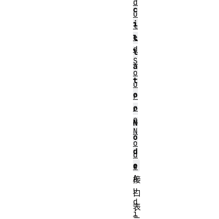
d
c
u
i
l
e
l
d
l
S
a
o
t
u
o
r
c
r
e
N
N
o
o
d
d
e
e
A
接
u
口
d
表
i