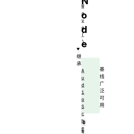
N
W
o
a
v
d
e
(
e
)
继
承
基
A
线
u
广
d
泛
i
可
o
用
S
c
h
O
e
s