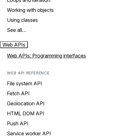
Loops and iteration
Working with objects
Using classes
See all…
Web APIs
Web APIs: Programming interfaces
WEB API REFERENCE
File system API
Fetch API
Geolocation API
HTML DOM API
Push API
Service worker API