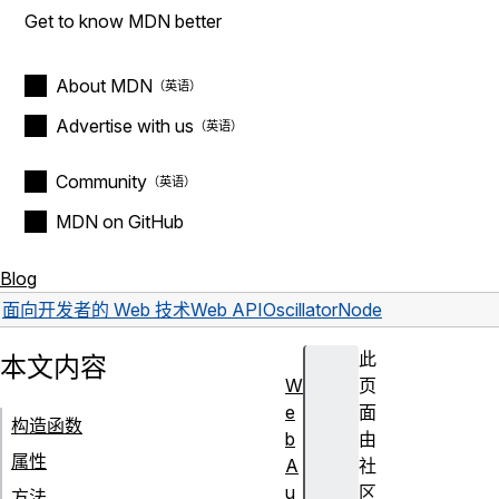
Get to know MDN better
About MDN
Advertise with us
Community
MDN on GitHub
Blog
面向开发者的 Web 技术
Web API
OscillatorNode
此
本文内容
W
页
e
面
构造函数
b
由
属性
A
社
u
区
方法