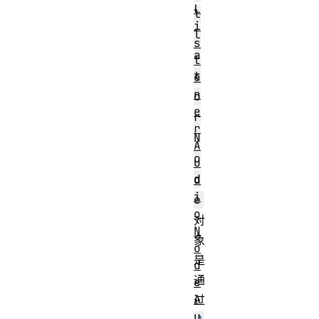
L
l
i
l
s
a
t
t
e
n
o
e
r
r
N
A
o
u
d
d
i
e
o
对
N
象
o
是
d
通
e
A
过
u