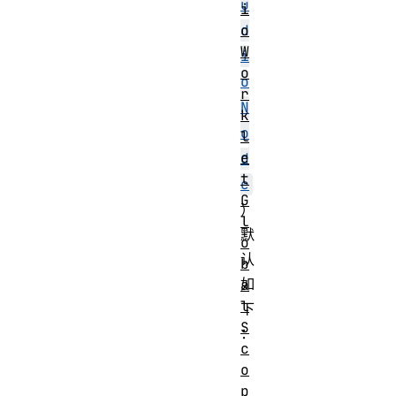
u
i
o
d
W
i
o
o
r
N
k
o
l
e
d
t
e
G
）
l
默
o
认
b
如
a
l
下
S
：
c
o
Number of
0
p