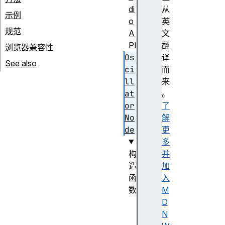
di
从
示例
o
英
规范
A
文
PI
翻
浏览器兼容性
Os
译
See also
ci
而
ll
来
at
。
or
了
No
解
de
更
多
构
并
造
加
函
入
数
M
O
D
s
N