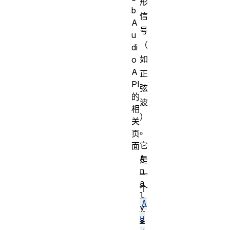
形
b
信
A
号
u
（
di
如
o
A
正
PI
弦
的
波
相
）
关
。
页
它
面
A
是
n
一
a
个
l
A
y
u
s