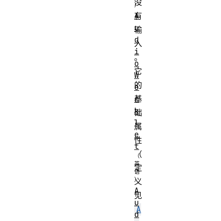
没
A
有
u
输
d
入
i
。
o
它
W
的
o
r
基
k
础
l
属
e
性
t
（
定
义
A
见
u
A
d