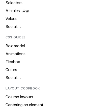
Selectors
At-rules
Values
See all…
CSS GUIDES
Box model
Animations
Flexbox
Colors
See all…
LAYOUT COOKBOOK
Column layouts
Centering an element