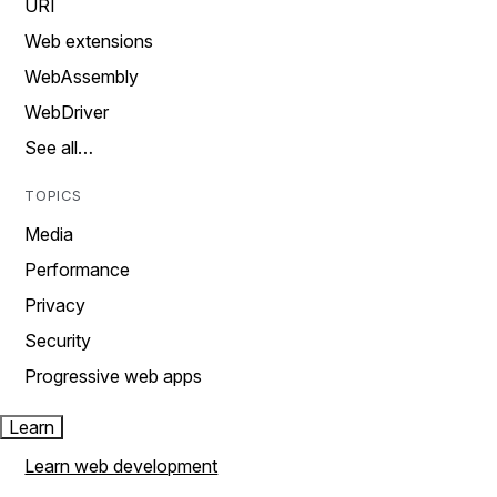
URI
Web extensions
WebAssembly
WebDriver
See all…
TOPICS
Media
Performance
Privacy
Security
Progressive web apps
Learn
Learn web development