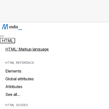
HTML
HTML: Markup language
HTML REFERENCE
Elements
Global attributes
Attributes
See all…
HTML GUIDES