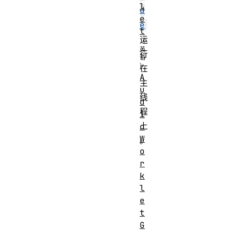
l
d
e
e
t
运
行
在
A
主
u
线
d
程
i
上
o
W
。
o
r
k
l
e
t
G