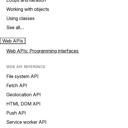
Loops and iteration
Working with objects
Using classes
See all…
Web APIs
Web APIs: Programming interfaces
WEB API REFERENCE
File system API
Fetch API
Geolocation API
HTML DOM API
Push API
Service worker API