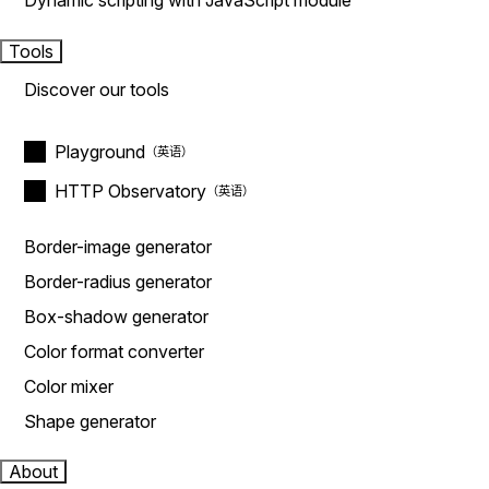
Dynamic scripting with JavaScript module
Tools
Discover our tools
Playground
HTTP Observatory
Border-image generator
Border-radius generator
Box-shadow generator
Color format converter
Color mixer
Shape generator
About