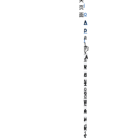
i
页
o
面
A
A
n
P
a
I
l
的
y
A
s
u
e
r
d
N
i
o
o
d
W
e
o
A
u
r
d
k
i
l