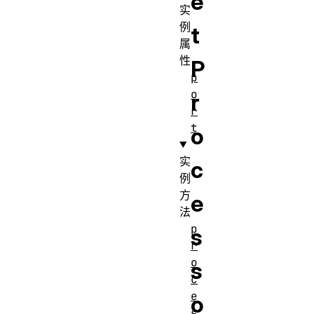
e
实
例
t
属
性
P
p
o
r
r
t
o
实
c
例
方
e
法
p
s
r
o
s
c
e
o
s