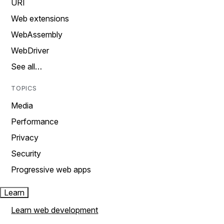
URI
Web extensions
WebAssembly
WebDriver
See all…
TOPICS
Media
Performance
Privacy
Security
Progressive web apps
Learn
Learn web development