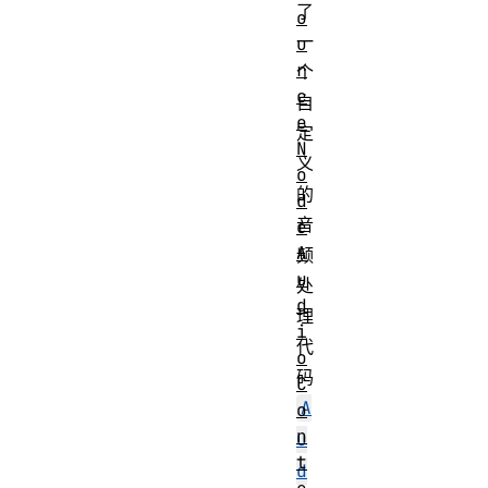
了
o
一
u
r
个
c
自
e
定
N
义
o
的
d
音
e
A
频
u
处
d
理
i
代
o
码
C
A
o
n
u
t
d