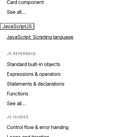
Card component
See all…
JavaScript
JS
JavaScript: Scripting language
JS REFERENCE
Standard built-in objects
Expressions & operators
Statements & declarations
Functions
See all…
JS GUIDES
Control flow & error handing