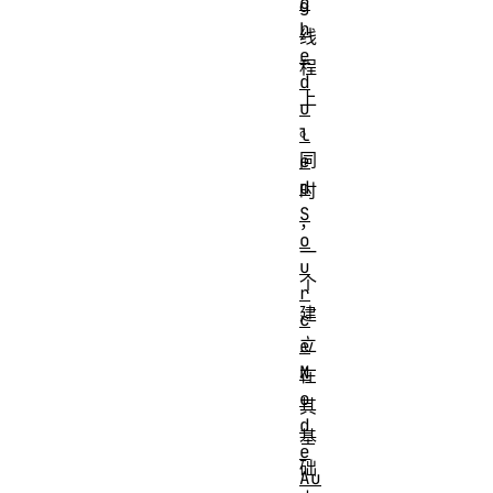
c
g
h
线
e
程
d
上
u
。
l
同
e
d
时
S
，
o
一
u
个
r
建
c
立
e
N
在
o
其
d
基
e
础
Au