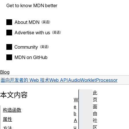
Get to know MDN better
About MDN
Advertise with us
Community
MDN on GitHub
Blog
面向开发者的 Web 技术
Web API
AudioWorkletProcessor
此
本文内容
W
页
e
面
构造函数
b
由
属性
A
社
u
区
方法