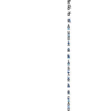
N
处
o
于
d
e
A
A
u
u
d
d
i
i
o
o
L
W
i
o
s
r
t
k
e
l
n
e
e
r
t
A
G
u