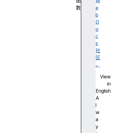
函
W
数
e
A
b
u
D
d
o
i
c
o
s
W
社
o
区
r
。
k
View
l
in
e
English
t
A
P
l
r
w
o
a
c
y
e