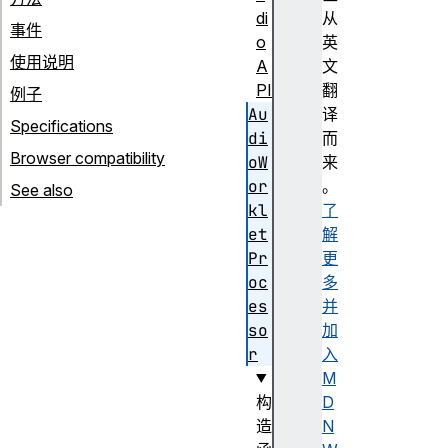
di
从
事件
o
英
使用说明
A
文
PI
翻
例子
Au
译
Specifications
di
而
Browser compatibility
oW
来
or
。
See also
kl
了
et
解
Pr
更
oc
多
es
并
so
加
r
入
M
构
D
造
N