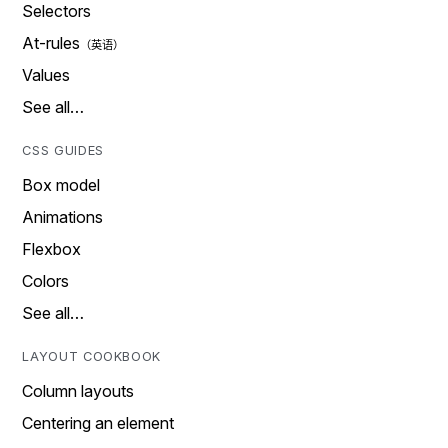
Selectors
At-rules
Values
See all…
CSS GUIDES
Box model
Animations
Flexbox
Colors
See all…
LAYOUT COOKBOOK
Column layouts
Centering an element