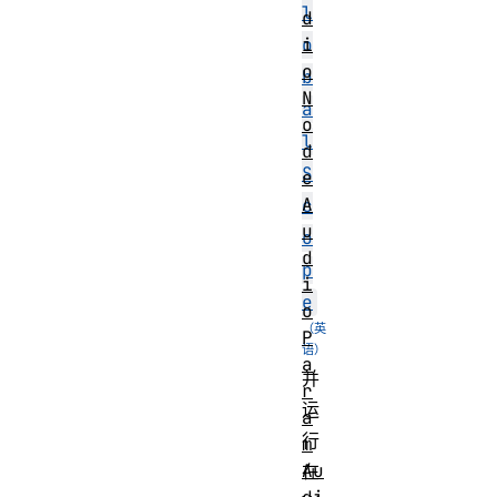
l
d
i
o
o
b
N
a
o
l
d
S
e
A
c
u
o
d
p
i
e
o
P
a
并
r
运
a
行
m
Au
在