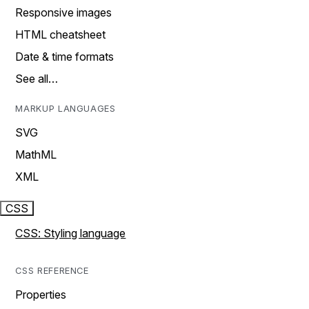
Responsive images
HTML cheatsheet
Date & time formats
See all…
MARKUP LANGUAGES
SVG
MathML
XML
CSS
CSS: Styling language
CSS REFERENCE
Properties