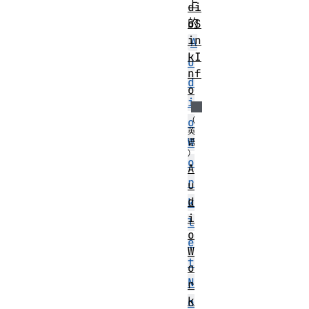
上
di
的
oS
in
A
kI
u
nf
d
o
i
o
W
o
A
r
u
d
k
i
l
o
e
W
t
o
N
r
k
o