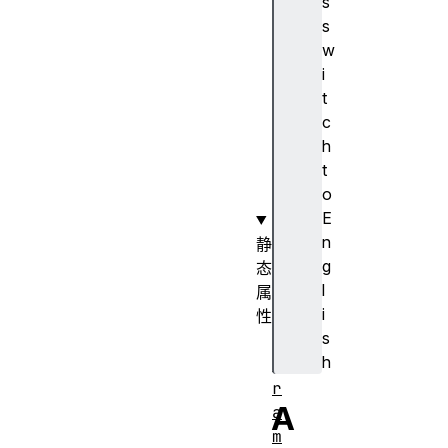
s
s
s
s
w
o
i
r
t
(
c
)
h
t
o
E
n
静
g
态
l
属
i
性
s
p
h
a
r
A
a
m