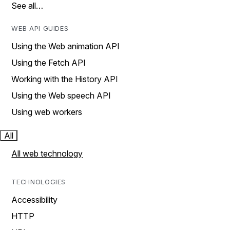
See all…
WEB API GUIDES
Using the Web animation API
Using the Fetch API
Working with the History API
Using the Web speech API
Using web workers
All
All web technology
TECHNOLOGIES
Accessibility
HTTP