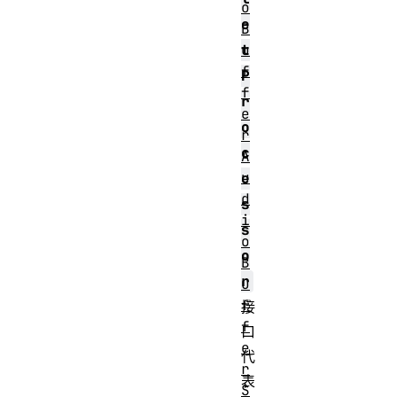
o
e
B
u
t
f
P
f
r
e
o
r
c
A
u
e
d
s
i
s
o
o
B
r
u
f
接
f
口
e
代
r
表
S