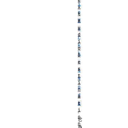
e
i
x
o
t
W
A
u
o
d
r
i
k
o
l
D
e
e
s
t
t
N
i
o
n
d
a
t
e
i
.
o
它
n
身