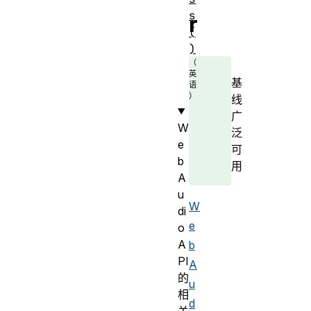
s
r
(
)
基
线
广
W
泛
e
可
b
用
A
u
W
di
e
o
A
b
PI
A
的
u
相
d
关