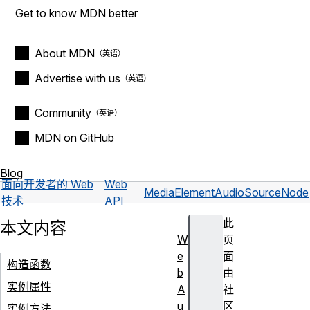
Get to know MDN better
About MDN
Advertise with us
Community
MDN on GitHub
Blog
面向开发者的 Web
Web
MediaElementAudioSourceNode
技术
API
此
本文内容
W
页
e
面
构造函数
b
由
实例属性
A
社
u
区
实例方法