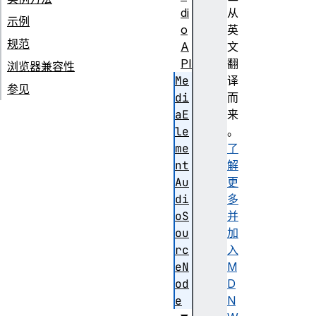
di
从
示例
o
英
规范
A
文
PI
翻
浏览器兼容性
Me
译
参见
di
而
aE
来
le
。
me
了
nt
解
Au
更
di
多
oS
并
ou
加
rc
入
eN
M
od
D
e
N