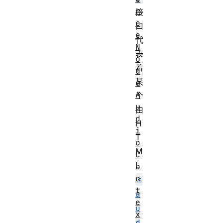
r
接
c
口
e
代
N
表
o
着
d
某
e
A
个
u
由
d
H
i
T
o
M
C
L
o
n
<
t
a
e
u
x
d