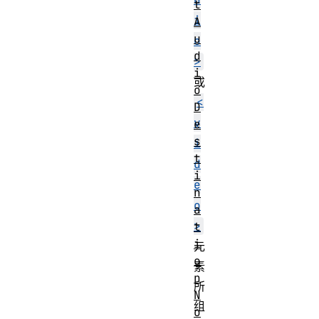
t
i
A
u
o
d
>
i
或
o
<
D
v
e
s
i
t
d
i
e
n
o
a
>
t
i
元
o
素
n
所
N
组
o