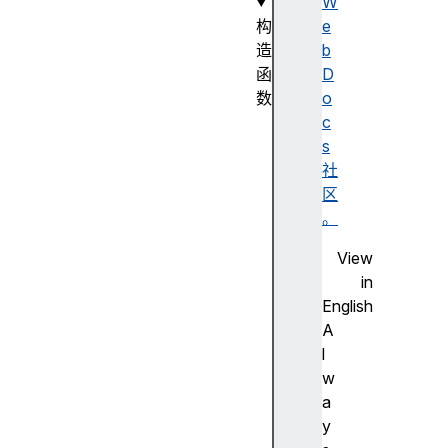
W
构
e
造
b
函
D
数
o
M
c
e
s
d
社
i
区
a
。
E
View
l
in
e
English
m
A
e
l
n
w
t
a
A
y
u