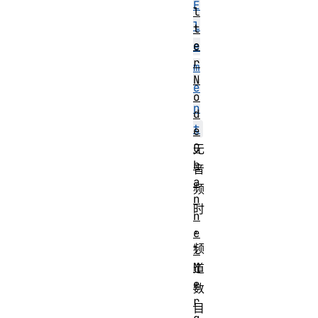
E
l
l
t
e
e
r
m
N
e
o
n
d
t
e
C
无
h
音
a
频
n
时
n
，
e
频
l
M
道
e
数
r
目