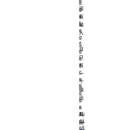
e
e
没
d
u
有
l
输
e
入
d
，
S
且
o
只
u
r
有
c
一
e
个
N
输
o
出
d
，
e
Au
其
di
由
oS