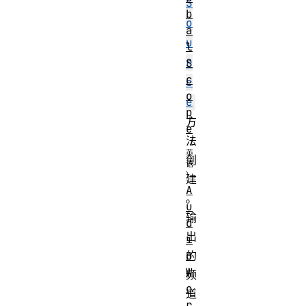
S
b
o
a
u
l
r
S
c
c
o
e
p
方
e
法
创
建
A
。
u
输
d
出
i
o
的
W
频
o
道
r