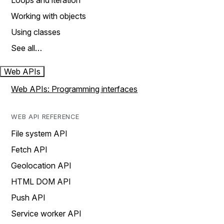
Loops and iteration
Working with objects
Using classes
See all…
Web APIs
Web APIs: Programming interfaces
WEB API REFERENCE
File system API
Fetch API
Geolocation API
HTML DOM API
Push API
Service worker API