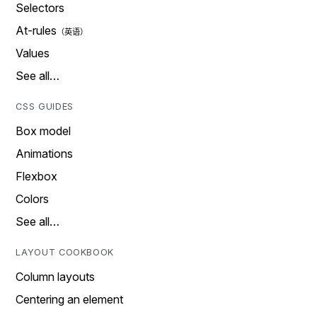
Selectors
At-rules
Values
See all…
CSS GUIDES
Box model
Animations
Flexbox
Colors
See all…
LAYOUT COOKBOOK
Column layouts
Centering an element