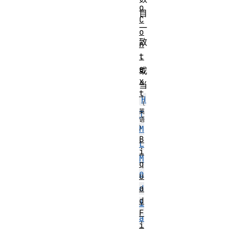
o
目
C
一
o
致
n
t
，
e
或
x
当
t
H
T
M
B
L
i
M
q
e
u
a
d
d
i
F
a
i