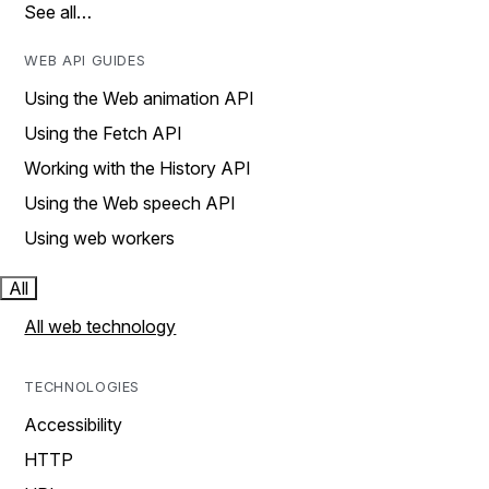
See all…
WEB API GUIDES
Using the Web animation API
Using the Fetch API
Working with the History API
Using the Web speech API
Using web workers
All
All web technology
TECHNOLOGIES
Accessibility
HTTP