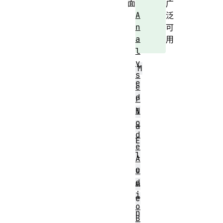
面
广
A
泛
n
可
a
用
l
y
M
s
e
e
d
r
N
i
o
a
d
E
e
l
A
e
u
d
m
i
e
o
n
B