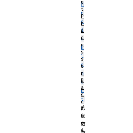
e
M
t
e
P
d
r
i
o
c
a
e
E
s
l
s
e
o
r
m
B
e
a
n
s
t
e
的
A
u
频
d
道
i
数