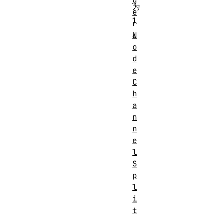
g
为
e
1
r
。
N
o
d
EventTarget
AudioNod
e
输
C
入
h
0
数
a
n
目
n
输
e
出
l
1
数
S
目
p
l
2（但请注意
i
AudioNode.chann
通
t
仅用于
AudioNode