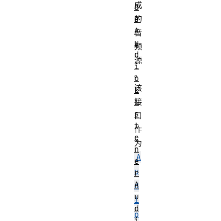
成
d
e
的
A
音
u
频
d
源
i
。
o
该
L
i
接
s
口
t
作
e
为
n
A
e
u
r
A
d
u
i
d
o
i