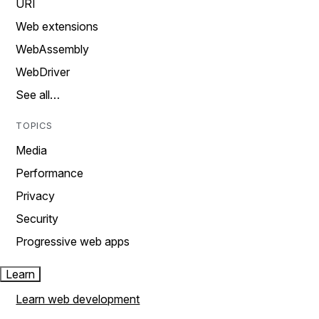
URI
Web extensions
WebAssembly
WebDriver
See all…
TOPICS
Media
Performance
Privacy
Security
Progressive web apps
Learn
Learn web development