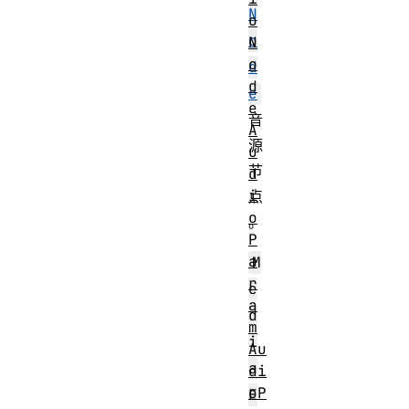
N
o
o
N
o
d
d
e
e
音
A
源
u
节
d
i
点
o
。
P
a
M
r
e
a
d
m
i
Au
a
di
oP
E