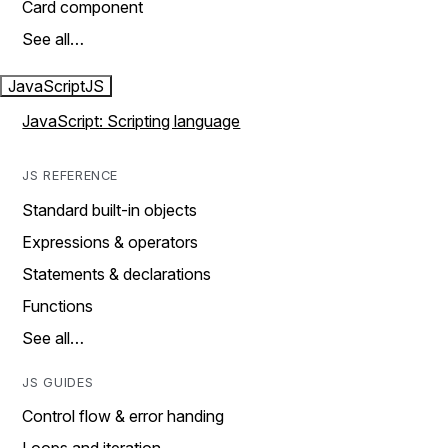
Card component
See all…
JavaScript
JS
JavaScript: Scripting language
JS REFERENCE
Standard built-in objects
Expressions & operators
Statements & declarations
Functions
See all…
JS GUIDES
Control flow & error handing