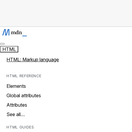
HTML
HTML: Markup language
HTML REFERENCE
Elements
Global attributes
Attributes
See all…
HTML GUIDES