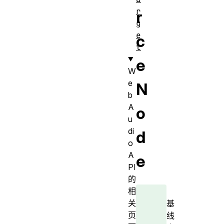
r
r
g
e
c
t
e
W
e
N
b
A
o
u
di
d
o
A
e
PI
的
相
关
基
页
线