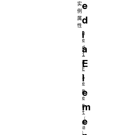
e
实
例
d
属
性
i
m
e
a
d
i
E
a
E
l
l
e
e
m
e
m
n
t
e