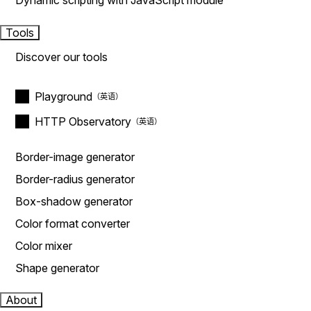
Dynamic scripting with JavaScript module
Tools
Discover our tools
Playground
HTTP Observatory
Border-image generator
Border-radius generator
Box-shadow generator
Color format converter
Color mixer
Shape generator
About