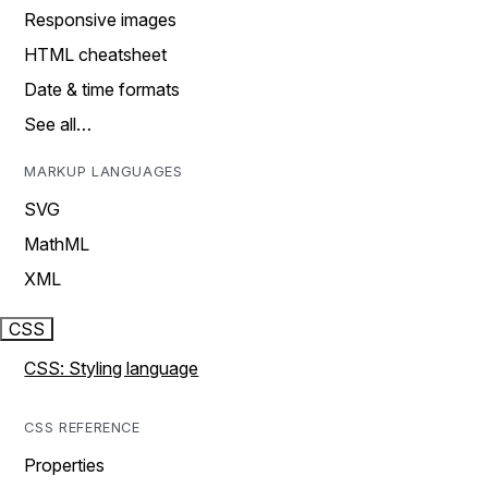
Responsive images
HTML cheatsheet
Date & time formats
See all…
MARKUP LANGUAGES
SVG
MathML
XML
CSS
CSS: Styling language
CSS REFERENCE
Properties