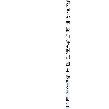
数
k
目
l
与
e
t
节
N
点
o
创
d
建
e
时
A
引
u
d
用
i
音
o
频
W
H
o
T
r
M
k
l
L