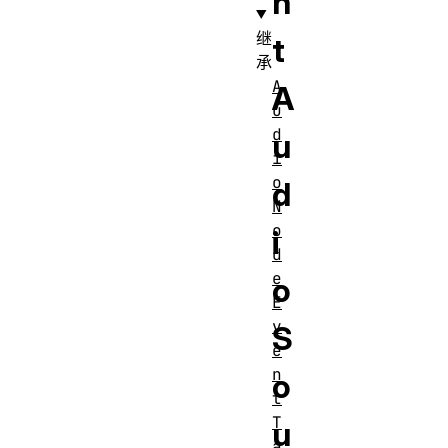
n
继
t
承
A
A
u
d
u
i
o
d
N
o
i
d
e
o
E
v
S
e
n
o
t
T
u
a