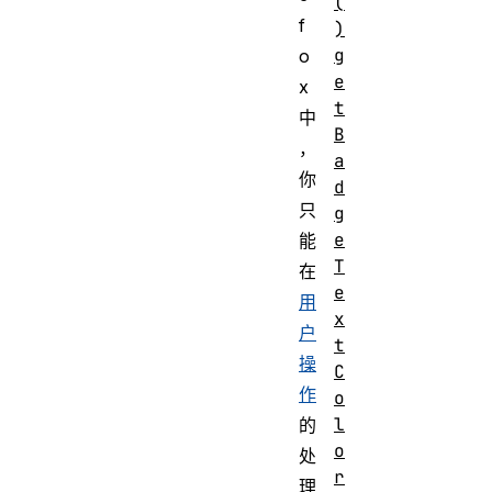
(
f
)
g
o
e
x
t
中
B
，
a
你
d
只
g
e
能
T
在
e
用
x
户
t
操
C
作
o
l
的
o
处
r
理