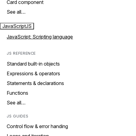
Card component
See all…
JavaScript
JS
JavaScript: Scripting language
JS REFERENCE
Standard built-in objects
Expressions & operators
Statements & declarations
Functions
See all…
JS GUIDES
Control flow & error handing