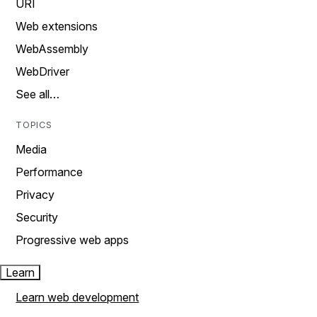
URI
Web extensions
WebAssembly
WebDriver
See all…
TOPICS
Media
Performance
Privacy
Security
Progressive web apps
Learn
Learn web development