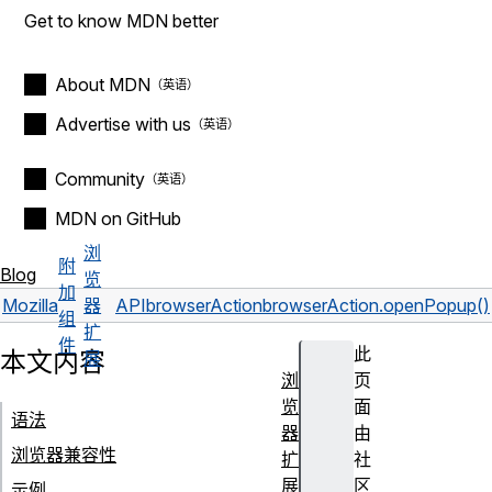
Get to know MDN better
About MDN
Advertise with us
Community
MDN on GitHub
浏
附
Blog
览
加
Mozilla
器
API
browserAction
browserAction.openPopup()
组
扩
件
此
本文内容
展
浏
页
览
面
语法
器
由
浏览器兼容性
扩
社
展
区
示例