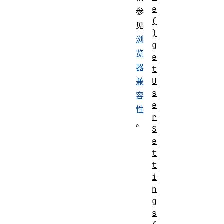
e
参
(
见
)
浏
g
览
e
器
t
U
兼
s
容
e
性
r
。
S
e
t
t
i
n
g
s