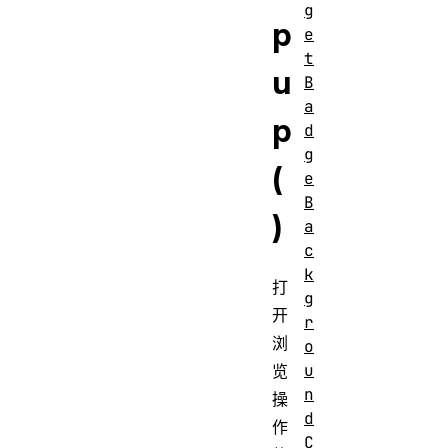
g
p
e
t
u
B
a
p
d
g
(
e
B
)
a
c
k
打
g
开
r
浏
o
u
览
n
操
d
作
C