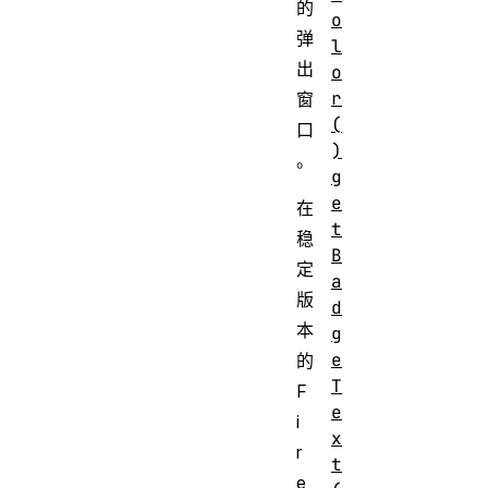
的
o
弹
l
出
o
r
窗
(
口
)
。
g
e
在
t
稳
B
定
a
版
d
本
g
e
的
T
F
e
i
x
r
t
e