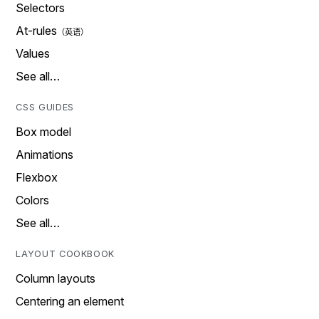
Selectors
At-rules
Values
See all…
CSS GUIDES
Box model
Animations
Flexbox
Colors
See all…
LAYOUT COOKBOOK
Column layouts
Centering an element