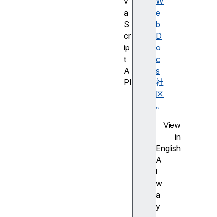
v
W
a
e
S
b
cr
D
ip
o
t
c
A
s
PI
社
J
区
a
。
v
View
a
in
S
English
cr
A
ip
l
t
w
A
a
PI
y
的