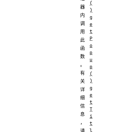
(
器
)
内
g
调
e
t
用
P
此
o
函
p
数
u
。
p
有
(
)
关
g
详
e
细
t
信
T
息
i
，
t
l
请