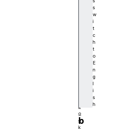
s
浏
s
览
w
器
i
支
t
持
c
a
h
c
t
ti
o
o
E
n
n
al
g
a
l
r
i
m
s
s
h
b
o
b
o
k