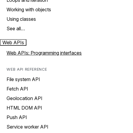
Loops and iteration
Working with objects
Using classes
See all…
Web APIs
Web APIs: Programming interfaces
WEB API REFERENCE
File system API
Fetch API
Geolocation API
HTML DOM API
Push API
Service worker API