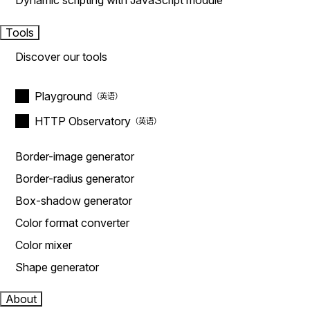
Dynamic scripting with JavaScript module
Tools
Discover our tools
Playground
HTTP Observatory
Border-image generator
Border-radius generator
Box-shadow generator
Color format converter
Color mixer
Shape generator
About