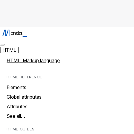
HTML
HTML: Markup language
HTML REFERENCE
Elements
Global attributes
Attributes
See all…
HTML GUIDES