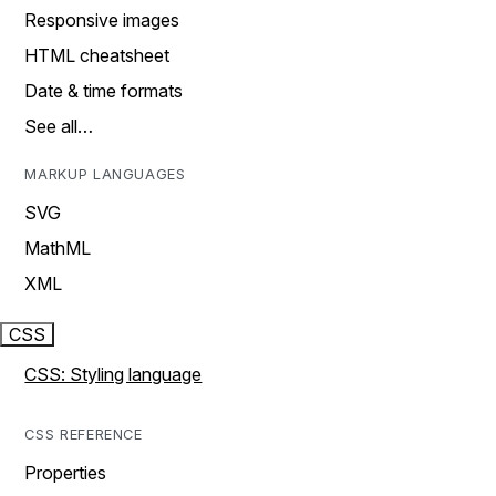
Responsive images
HTML cheatsheet
Date & time formats
See all…
MARKUP LANGUAGES
SVG
MathML
XML
CSS
CSS: Styling language
CSS REFERENCE
Properties