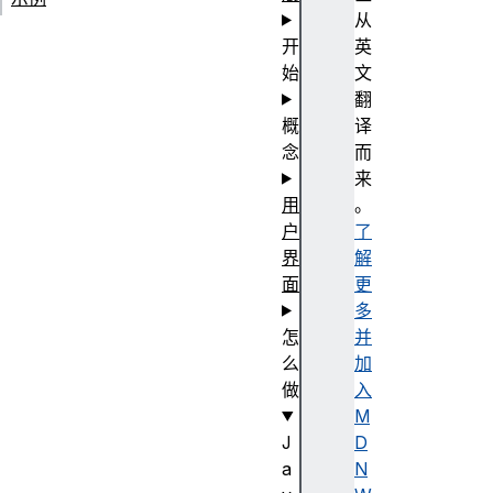
从
开
英
始
文
翻
概
译
念
而
来
用
。
户
了
界
解
面
更
多
怎
并
么
加
做
入
M
J
D
a
N