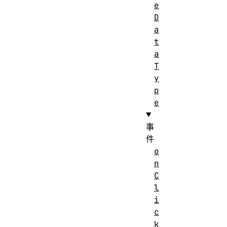
e
D
a
t
a
T
y
p
e
事
件
o
n
C
l
i
c
k