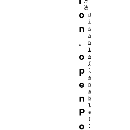
i
方
法
o
d
i
n
s
a
.
b
l
o
e
(
p
)
e
e
n
a
n
b
l
P
e
(
o
)