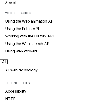
See all…
WEB API GUIDES
Using the Web animation API
Using the Fetch API
Working with the History API
Using the Web speech API
Using web workers
All
All web technology
TECHNOLOGIES
Accessibility
HTTP