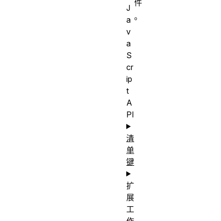
件
J
。
a
v
a
S
cr
ip
t
A
PI
清
单
键
扩
展
工
作