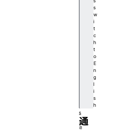
s
s
w
C
i
o
t
n
c
t
h
e
t
x
o
t
E
m
n
e
g
n
l
u
i
it
s
e
h
m
s
通