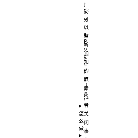
，
r
你
st
可
yl
e
以
s
监
P
听
o
通
p
知
u
的
p
s
点
击
或
者
怎
关
么
闭
做
事