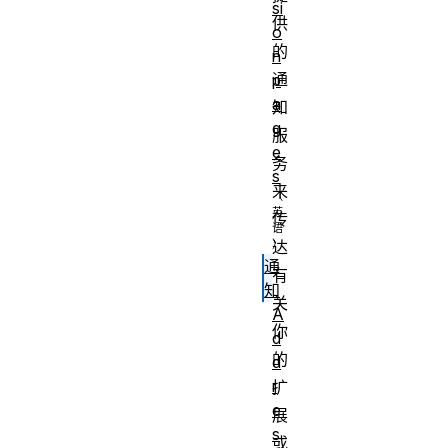
si
供
o
的
n
通
p
a
知
g
服
e
务
s
来
传
达
通
有
知
关
A
你
d
的
d
r
扩
e
展
s
或