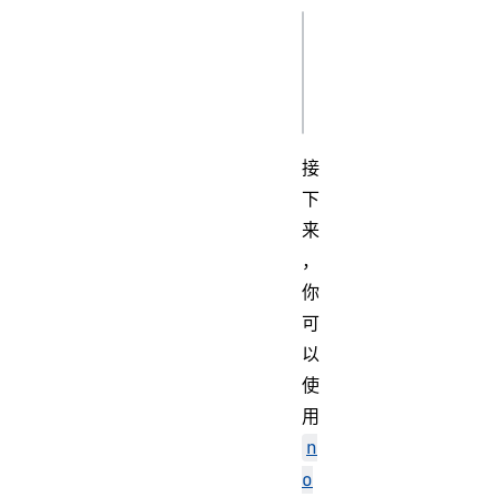
json
"permissions": 
接
下
来
，
你
可
以
使
用
n
o