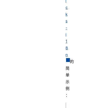
i
c
k
s
-
i
1
8
n
的
简
单
示
例
：