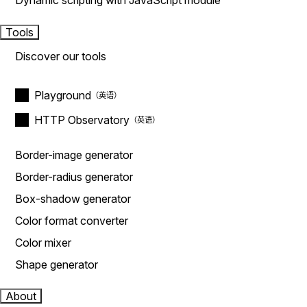
Dynamic scripting with JavaScript module
Tools
Discover our tools
Playground
HTTP Observatory
Border-image generator
Border-radius generator
Box-shadow generator
Color format converter
Color mixer
Shape generator
About