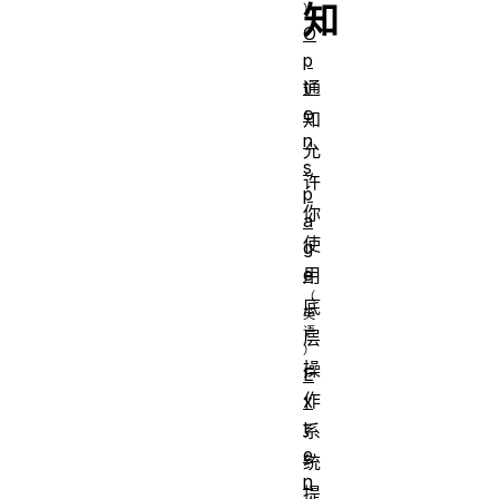
知
O
p
ti
通
o
知
n
允
s
许
p
你
a
使
g
e
用
底
层
操
E
作
x
t
系
e
统
n
提