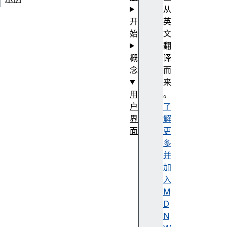
从
开
英
始
文
翻
概
译
念
而
来
用
。
户
了
界
解
面
更
T
多
o
并
o
加
l
入
b
M
a
D
r
N