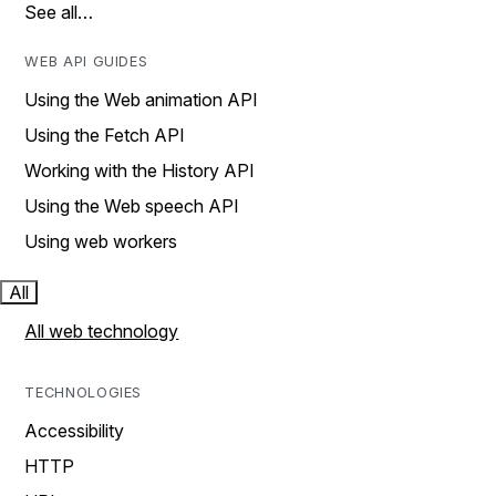
See all…
WEB API GUIDES
Using the Web animation API
Using the Fetch API
Working with the History API
Using the Web speech API
Using web workers
All
All web technology
TECHNOLOGIES
Accessibility
HTTP