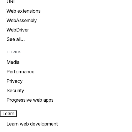
URI
Web extensions
WebAssembly
WebDriver
See all…
TOPICS
Media
Performance
Privacy
Security
Progressive web apps
Learn
Learn web development