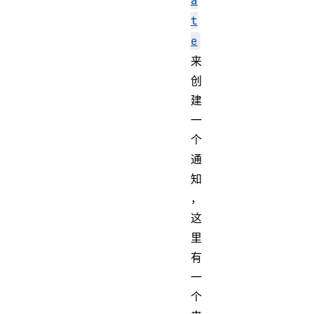
a
t
e
来
创
建
一
个
通
知
，
这
里
有
一
个