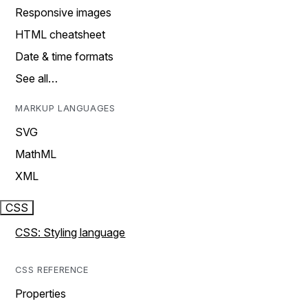
Responsive images
HTML cheatsheet
Date & time formats
See all…
MARKUP LANGUAGES
SVG
MathML
XML
CSS
CSS: Styling language
CSS REFERENCE
Properties