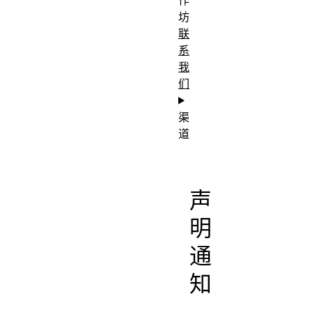
坊
联
系
我
们
渠
道
声
明
通
知