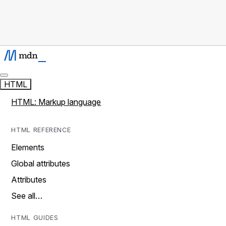
HTML
HTML: Markup language
HTML REFERENCE
Elements
Global attributes
Attributes
See all…
HTML GUIDES