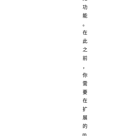
功
能
。
在
此
之
前
，
你
需
要
在
扩
展
的
m