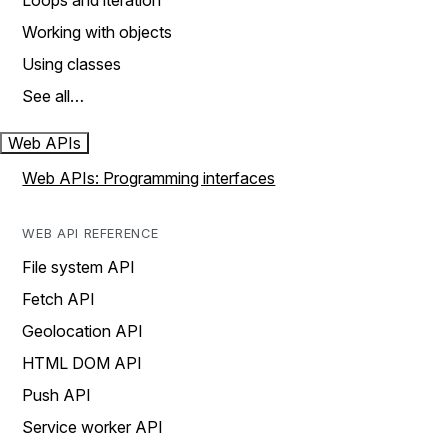
Loops and iteration
Working with objects
Using classes
See all…
Web APIs
Web APIs: Programming interfaces
WEB API REFERENCE
File system API
Fetch API
Geolocation API
HTML DOM API
Push API
Service worker API