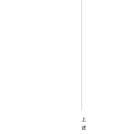
js
const title = 
browser.i18n.getM
const content = 
browser.i18n.getM
message.url);

browser.notificat
  type: "basic",

  iconUrl: 
browser.extension
  title,

  message: content,

上
述