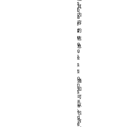
s
其
b
内
a
容
r
s
的
u
信
g
息
g
。
e
s
ti
o
通
n
知
s
可
以
包
d
含
e