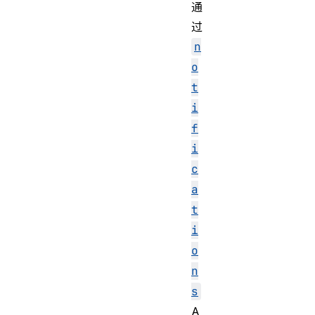
通
过
n
o
t
i
f
i
c
a
t
i
o
n
s
A