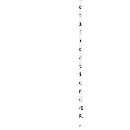
o
t
i
f
i
c
a
t
i
o
n
s
权
限
。