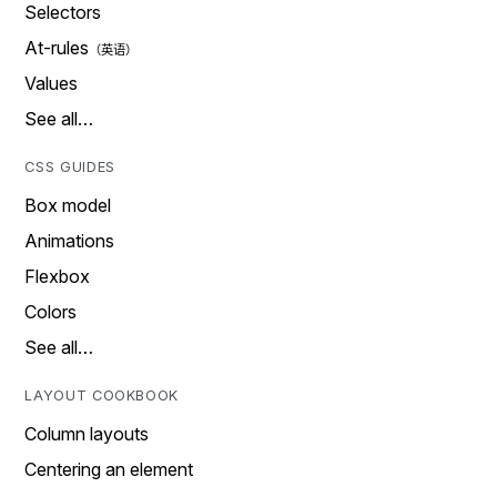
Selectors
At-rules
Values
See all…
CSS GUIDES
Box model
Animations
Flexbox
Colors
See all…
LAYOUT COOKBOOK
Column layouts
Centering an element