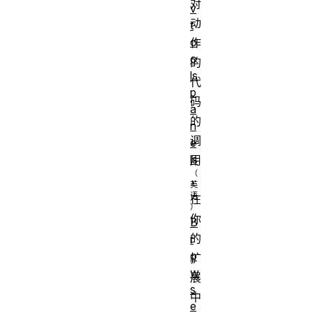
对
v
动
t
o
作
o
的
ls
代
p
码
a
的
n
调
e
ls
用
，
在
你
B
的
r
o
扩
w
展
s
中
e