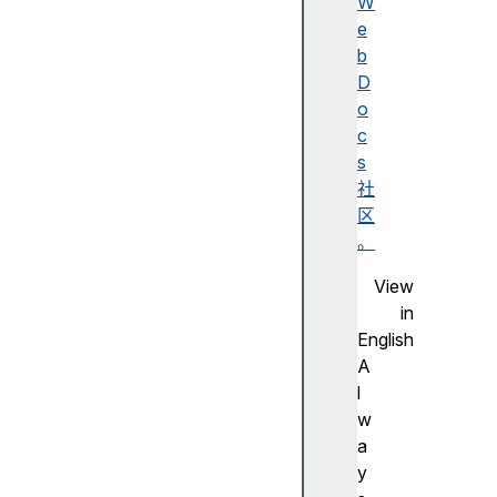
b
W
u
e
tt
b
o
D
n
o
地
c
址
s
栏
社
按
区
钮
。
S
View
i
in
d
English
e
A
b
l
a
w
r
a
s
y