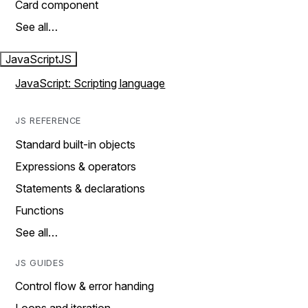
Card component
See all…
JavaScript
JS
JavaScript: Scripting language
JS REFERENCE
Standard built-in objects
Expressions & operators
Statements & declarations
Functions
See all…
JS GUIDES
Control flow & error handing